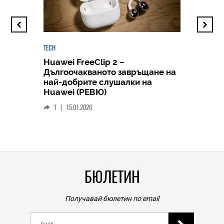
TECH
Huawei FreeClip 2 –
Дългоочакваното завръщане на
HICOMME
най-добрите слушалки на
Следв
Huawei (РЕВЮ)
смар
1
|
15.01.2026
личен
0
|
БЮЛЕТИН
Получавай бюлетин по email