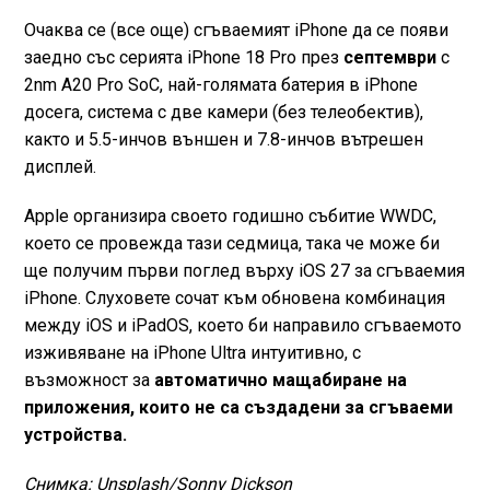
Очаква се (все още) сгъваемият iPhone да се появи
заедно със серията iPhone 18 Pro през
септември
с
2nm A20 Pro SoC, най-голямата батерия в iPhone
досега, система с две камери (без телеобектив),
както и 5.5-инчов външен и 7.8-инчов вътрешен
дисплей.
Apple организира своето годишно събитие WWDC,
което се провежда тази седмица, така че може би
ще получим първи поглед върху iOS 27 за сгъваемия
iPhone. Слуховете сочат към обновена комбинация
между iOS и iPadOS, което би направило сгъваемото
изживяване на iPhone Ultra интуитивно, с
възможност за
автоматично мащабиране на
приложения, които не са създадени за сгъваеми
устройства.
Снимка: Unsplash/Sonny Dickson