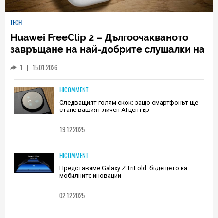
TECH
Huawei FreeClip 2 – Дългоочакваното
завръщане на най-добрите слушалки на
Huawei (РЕВЮ)
1
|
15.01.2026
HICOMMENT
Следващият голям скок: защо смартфонът ще
стане вашият личен AI център
19.12.2025
HICOMMENT
Представяме Galaxy Z TriFold: бъдещето на
мобилните иновации
02.12.2025