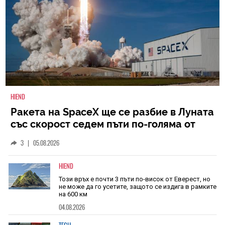
HIEND
Ракета на SpaceX ще се разбие в Луната
със скорост седем пъти по-голяма от
скоростта на звука
3
|
05.08.2026
HIEND
Този връх е почти 3 пъти по-висок от Еверест, но
не може да го усетите, защото се издига в рамките
на 600 км
04.08.2026