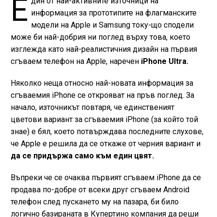
Е
дин от най-активните източници на
информация за прототипите на флагманските
модели на Apple и Samsung току-що сподели
може би най-добрия ни поглед върху това, което
изглежда като най-реалистичния дизайн на първия
сгъваем телефон на Apple, наречен
iPhone Ultra.
Няколко неща относно най-новата информация за
сгъваемия iPhone се открояват на пръв поглед. За
начало, източникът повтаря, че единственият
цветови вариант за сгъваемия iPhone (за който той
знае) е бял, което потвърждава последните слухове,
че Apple е решила да се откаже от черния вариант и
да се придържа само към един цвят.
Въпреки че се очаква първият сгъваем iPhone да се
продава по-добре от всеки друг сгъваем Android
телефон след пускането му на пазара, би било
логично базираната в Купертино компания да реши