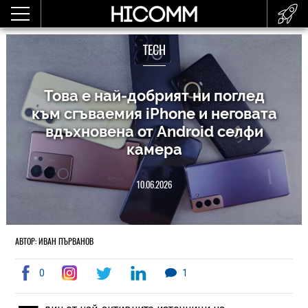
TECH
Това е най-добрият ни поглед
към сгъваемия iPhone и неговата
вдъхновена от Android селфи
камера
10.06.2026
АВТОР: ИВАН ПЪРВАНОВ
0
1