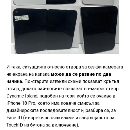
И така, ситуацията относно отвора за селфи камерата
на екрана на капака
може да се развие по два
начина.
По-старите изтекли схеми показват кръгъл
отвор, докато най-новите показват по-малък отвор
Dynamic Island, подобен на този, който се очаква в
iPhone 18 Pro, което има повече смисъл за
дизайнерската последователност и, разбира се, за
Face ID (въпреки че очаквахме и завръщането на
TouchID на бутона за включване).