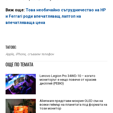
Виж още:
Това необичайно сътрудничество на HP
и Ferrari роди впечатляващ лаптоп на
впечатляваща цена
ТАГОВЕ:
Apple
,
iPhone
,
сгъваем телефон
ОЩЕ ПО ТЕМАТА
Lenovo Legion Pro 34WD-10 – когато
мониторът е нещо повече от красив
дисплей (РЕВЮ)
Alienware представи мокрия OLED сън на
всеки геймър на планетата под формата на
този монитор