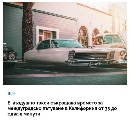
TECH
Е-въздушно такси съкращава времето за
междуградско пътуване в Калифорния от 35 до
едва 9 минути