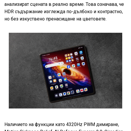
анализират сцената в реално време. Това означава, че
HDR съдържание изглежда по-дълбоко и контрастно,
но без изкуствено пренасищане на цветовете.
Наличието на функции като 4320Hz PWM димиране,