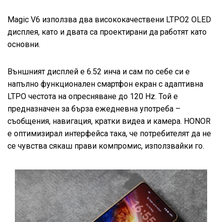
Magic V6 използва два висококачествени LTPO2 OLED
дисплея, като и двата са проектирани да работят като
основни.
Външният дисплей е 6.52 инча и сам по себе си е
напълно функционален смартфон екран с адаптивна
LTPO честота на опресняване до 120 Hz. Той е
предназначен за бърза ежедневна употреба –
съобщения, навигация, кратки видеа и камера. HONOR
е оптимизирал интерфейса така, че потребителят да не
се чувства сякаш прави компромис, използвайки го.