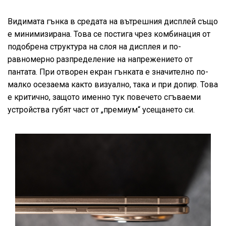
Видимата гънка в средата на вътрешния дисплей също
е минимизирана. Това се постига чрез комбинация от
подобрена структура на слоя на дисплея и по-
равномерно разпределение на напрежението от
пантата. При отворен екран гънката е значително по-
малко осезаема както визуално, така и при допир. Това
е критично, защото именно тук повечето сгъваеми
устройства губят част от „премиум“ усещането си.