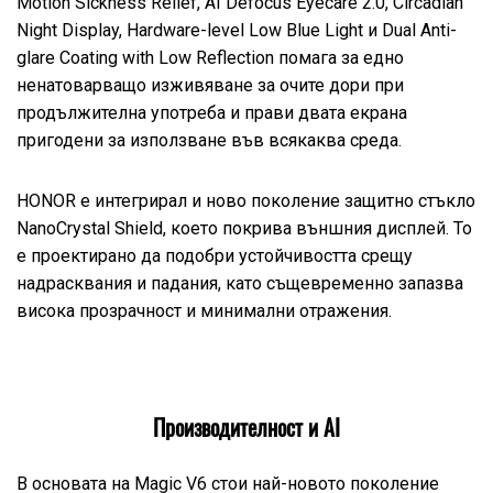
Motion Sickness Relief, AI Defocus Eyecare 2.0, Circadian
Night Display, Hardware-level Low Blue Light и Dual Anti-
glare Coating with Low Reflection помага за едно
ненатоварващо изживяване за очите дори при
продължителна употреба и прави двата екрана
пригодени за използване във всякаква среда.
HONOR е интегрирал и ново поколение защитно стъкло
NanoCrystal Shield, което покрива външния дисплей. То
е проектирано да подобри устойчивостта срещу
надрасквания и падания, като същевременно запазва
висока прозрачност и минимални отражения.
Производителност и AI
В основата на Magic V6 стои най-новото поколение