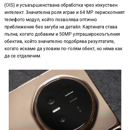
(OIS) и усъвършенствана обработка чрез изкуствен
интелект. Значителна роля играе и 64 MP перископният
телефото модул, който позволява оптично
приближение без загуба на детайл. Картината става
пълна, когато добавим и 50MP ултраширокоъгълния
обектив, който значително подобрява резултатите,
когато искаме да уловим по-голям обект, но няма как
да се отдалечим.