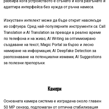
разбира кога устройството е сгънато и кога разгънато и
адаптира интерфейса без нужда от ръчна намеса.
Изкуствен интелект може да бъде открит навсякъде
из софтуера. Сред най-популярните инструменти са: Call
Translation и AI Translation за преводи в реално време
по телефона и на живо; AI Writing за оптимизирано
създаване на текст; Magic Portal за бързо и лесно
намиране на информация; AI Deepfake Detection за
разпознаване на потенциални измами; AI Suggestions
за полезни препоръки.
Камери
Основната камера система е изградена около главен
50 MP сензор, подпомаган от оптична стабилизация