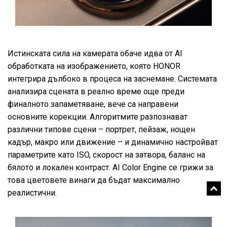
Истинската сила на камерата обаче идва от AI
обработката на изображението, която HONOR
интегрира дълбоко в процеса на заснемане. Системата
анализира сцената в реално време още преди
финалното запаметяване, вече са направени
основните корекции. Алгоритмите разпознават
различни типове сцени – портрет, пейзаж, нощен
кадър, макро или движение – и динамично настройват
параметрите като ISO, скорост на затвора, баланс на
бялото и локален контраст. AI Color Engine се грижи за
това цветовете винаги да бъдат максимално
реалистични.