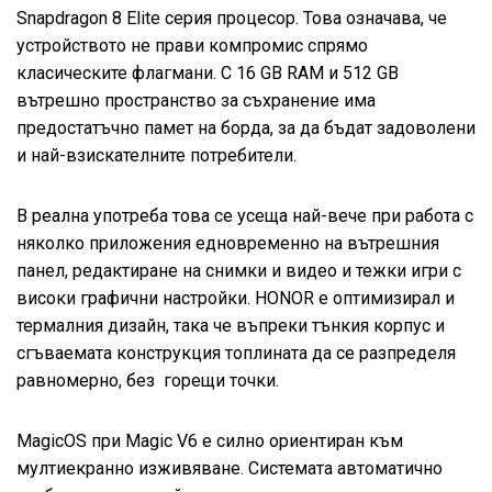
Snapdragon 8 Elite серия процесор. Това означава, че
устройството не прави компромис спрямо
класическите флагмани. С 16 GB RAM и 512 GB
вътрешно пространство за съхранение има
предостатъчно памет на борда, за да бъдат задоволени
и най-взискателните потребители.
В реална употреба това се усеща най-вече при работа с
няколко приложения едновременно на вътрешния
панел, редактиране на снимки и видео и тежки игри с
високи графични настройки. HONOR е оптимизирал и
термалния дизайн, така че въпреки тънкия корпус и
сгъваемата конструкция топлината да се разпределя
равномерно, без горещи точки.
MagicOS при Magic V6 е силно ориентиран към
мултиекранно изживяване. Системата автоматично