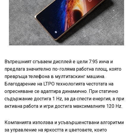
Вътрешният сгъваем дисплей е цели 7.95 инча и
предлага значително по-голяма работна площ, която
превръща телефона в мултитаскинг машина.
Благодарение на LTPO технологията честотата на
опресняване се адаптира динамично. При статично
съдържание достига 1 Hz, за да спести енергия, а при
активна работа и игри достига максималните 120 Hz.
Компанията използва и усъвършенствани алгоритми
за управление на яркостта и цветовете, които