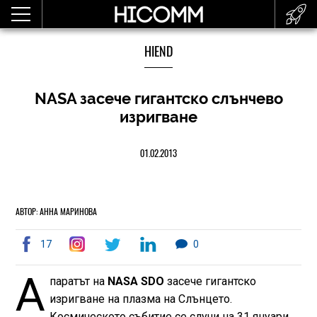
HIEND
NASA засече гигантско слънчево
изригване
01.02.2013
АВТОР: АННА МАРИНОВА
17
0
А
паратът на
NASA SDO
засече гигантско
изригване на плазма на Слънцето.
Космическото събитие се случи на 31 януари