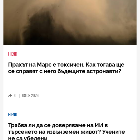
HIEND
Прахът на Марс е токсичен. Как тогава ще
се справят с него бъдещите астронавти?
0
|
08.08.2026
HIEND
Трябва ли да се доверяваме на ИИ в
търсенето на извънземен живот? Учените
не са убедени