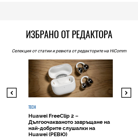
ИЗБРАНО ОТ РЕДАКТОРА
Селекция от статии и ревюта от редакторите на HiComm
TECH
Huawei FreeClip 2 –
Дългоочакваното завръщане на
HICOMME
най-добрите слушалки на
Следв
Huawei (РЕВЮ)