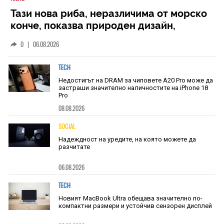
Тази нова риба, неразличима от морско
конче, показва природен дизайн,
основан на уникалност и заемки
0
|
06.08.2026
TECH
Недостигът на DRAM за чиповете A20 Pro може да
застраши значително наличностите на iPhone 18
Pro
08.08.2026
SOCIAL
Надеждност на уредите, на която можете да
разчитате
06.08.2026
TECH
Новият MacBook Ultra обещава значително по-
компактни размери и устойчив сензорен дисплей