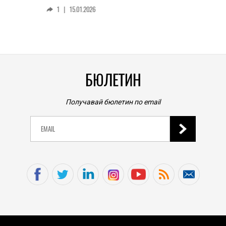
смар
1
|
15.01.2026
личен
0
|
БЮЛЕТИН
Получавай бюлетин по email