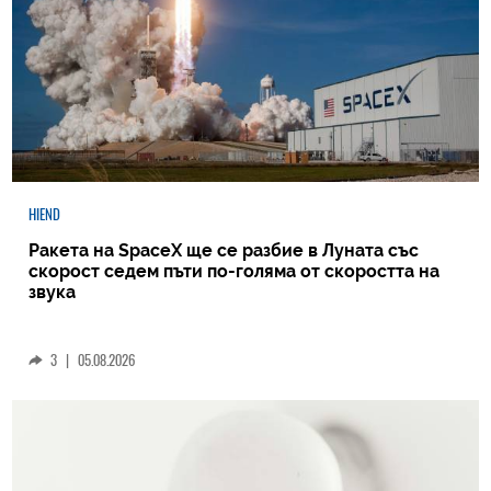
HIEND
Ракета на SpaceX ще се разбие в Луната със
скорост седем пъти по-голяма от скоростта на
звука
3
|
05.08.2026