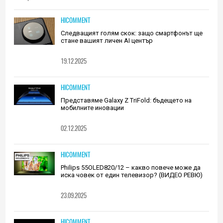
HICOMMENT
Следващият голям скок: защо смартфонът ще
стане вашият личен AI център
19.12.2025
HICOMMENT
Представяме Galaxy Z TriFold: бъдещето на
мобилните иновации
02.12.2025
HICOMMENT
Philips 55OLED820/12 – какво повече може да
иска човек от един телевизор? (ВИДЕО РЕВЮ)
23.09.2025
HICOMMENT