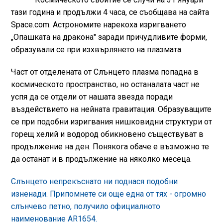
тази година и продължи 4 часа, се съобщава на сайта
Space.com. Астрономите нарекоха изригването
„Опашката на дракона" заради причудливите форми,
образували се при изхвърлянето на плазмата.
Част от отделената от Слънцето плазма попадна в
космическото пространство, но останалата част не
успя да се отдели от нашата звезда поради
въздействието на нейната гравитация. Образуващите
се при подобни изригвания нишковидни структури от
горещ хелий и водород обикновено съществуват в
продължение на ден. Понякога обаче е възможно те
да останат и в продължение на няколко месеца.
Слънцето непрекъснато ни поднася подобни
изненади. Припомнете си още една от тях - огромно
слънчево петно, получило официалното
наименование AR1654.