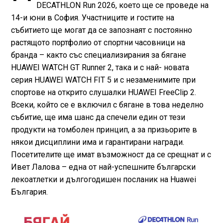
DECATHLON Run 2026, което ще се проведе на
14-и юни в София. Участниците и гостите на
събитието ще могат да се запознаят с постоянно
растящото портфолио от спортни часовници на
бранда – както със специализирания за бягане
HUAWEI WATCH GT Runner 2, така и с най- новата
серия HUAWEI WATCH FIT 5 и с незаменимите при
спортове на открито слушалки HUAWEI FreeClip 2.
Всеки, който се е включил с бягане в това неделно
събитие, ще има шанс да спечели един от тези
продукти на томболен принцип, а за призьорите в
някои дисциплини има и гарантирани награди.
Посетителите ще имат възможност да се срещнат и с
Ивет Лалова – една от най-успешните български
лекоатлетки и дългогодишен посланик на Huawei
България.