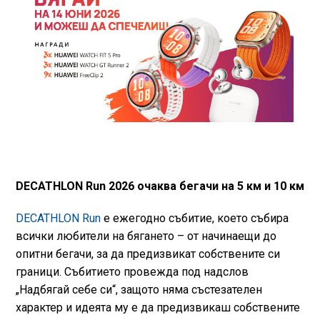
DECATHLON Run 2026 очаква бегачи на 5 км и 10 км
DECATHLON Run
е ежегодно събитие, което събира
всички любители на бягането – от начинаещи до
опитни бегачи, за да предизвикат собствените си
граници. Събитието провежда под надслов
„Надбягай себе си“, защото няма състезателен
характер и идеята му е да предизвикаш собствените