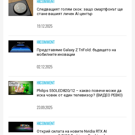
HICOMMENT
Следващият голям скок: защо смартфонът ще
стане вашият личен AI център
19.12.2025
HICOMMENT
Представяме Galaxy Z TriFold: бъдещето на
мобилните иновации
02.12.2025
HICOMMENT
Philips 55OLED820/12 – какво повече може да
иска човек от един телевизор? (ВИДЕО РЕВЮ)
23.09.2025
HICOMMENT
Открий силата на новите Nvidia RTX AI