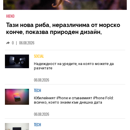
HIEND
Тази нова риба, неразличима от морско
конче, показва природен дизайн,
основан на уникалност и заемки
0
|
06.08.2026
SOCIAL
Надеждност на уредите, на която можете да
разчитате
06.08.2026
TECH
Юбилейният iPhone и сгъваемият iPhone Fold:
всичко, което знаем към днешна дата
06.08.2026
TECH