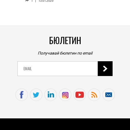
1
|
15.01.2026
личен
0
|
БЮЛЕТИН
Получавай бюлетин по email