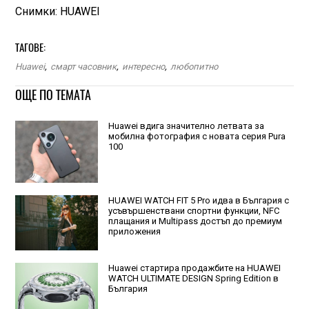
Снимки: HUAWEI
ТАГОВЕ:
Huawei
,
смарт часовник
,
интересно
,
любопитно
ОЩЕ ПО ТЕМАТА
Huawei вдига значително летвата за
мобилна фотография с новата серия Pura
100
HUAWEI WATCH FIT 5 Pro идва в България с
усъвършенствани спортни функции, NFC
плащания и Multipass достъп до премиум
приложения
Huawei стартира продажбите на HUAWEI
WATCH ULTIMATE DESIGN Spring Edition в
България