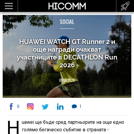
SOCIAL
HUAWEI WATCH GT Runner 2 и
още награди очакват
участниците в DECATHLON Run
2026
08.06.2026
0
1
H
uawei ще бъде сред партньорите на още едно
голямо бегаческо събитие в страната -