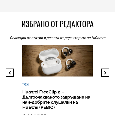
ИЗБРАНО ОТ РЕДАКТОРА
Селекция от статии и ревюта от редакторите на HiComm
TECH
Huawei FreeClip 2 –
Дългоочакваното завръщане на
HICOMME
най-добрите слушалки на
Следв
Huawei (РЕВЮ)
смар