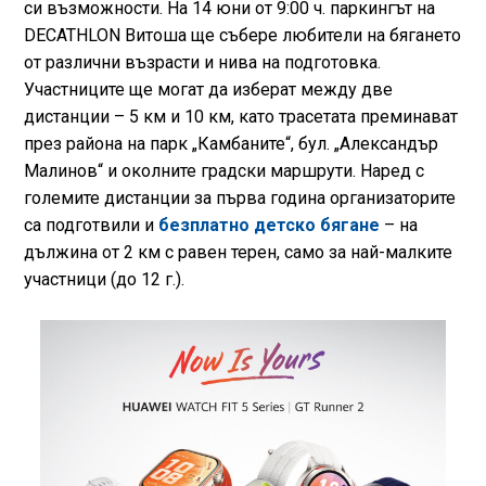
си възможности. На 14 юни от 9:00 ч. паркингът на
DECATHLON Витоша ще събере любители на бягането
от различни възрасти и нива на подготовка.
Участниците ще могат да изберат между две
дистанции – 5 км и 10 км, като трасетата преминават
през района на парк „Камбаните“, бул. „Александър
Малинов“ и околните градски маршрути. Наред с
големите дистанции за първа година организаторите
са подготвили и
безплатно детско бягане
– на
дължина от 2 км с равен терен, само за най-малките
участници (до 12 г.).