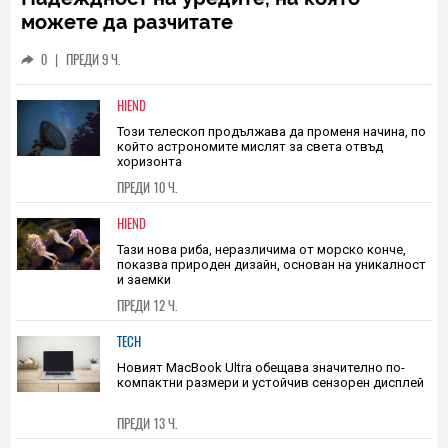
можете да разчитате
0
|
ПРЕДИ 9 Ч.
HIEND
Този телескоп продължава да променя начина, по
който астрономите мислят за света отвъд
хоризонта
ПРЕДИ 10 Ч.
HIEND
Тази нова риба, неразличима от морско конче,
показва природен дизайн, основан на уникалност
и заемки
ПРЕДИ 12 Ч.
TECH
Новият MacBook Ultra обещава значително по-
компактни размери и устойчив сензорен дисплей
ПРЕДИ 13 Ч.