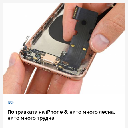
0
|
23.09.2017
TECH