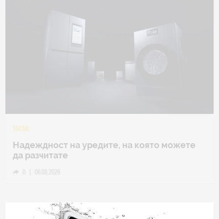
TECH
Samsung Galaxy Z Fold8 Ultra – ново име,
познато представяне
0
|
04.08.2026