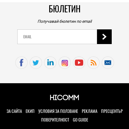
TECH
0
|
Книгите, създадени от ИИ, вече са 33 процента от
новите попълнения в класациите за бестселъри, а
приходите на човешките автори намаляват
БЮЛЕТИН
04.08.2026
TECH
Получавай бюлетин по email
Samsung Galaxy Z Fold8 Ultra – ново име, познато
представяне
04.08.2026
TECH
Непрактично, но внушително: този 3D-принтиран
комин охлажда Ryzen 7 9800X3D с 19 градуса без
вентилатори
04.08.2026
TECH
Моделите iPhone 18 Pro може да струват до 300
долара повече
ЗА САЙТА
ЕКИП
УСЛОВИЯ ЗА ПОЛЗВАНЕ
РЕКЛАМА
ПРЕСЦЕНТЪР