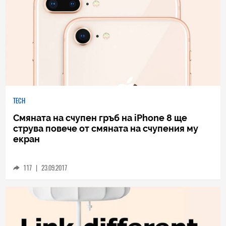
TECH
Смяната на счупен гръб на iPhone 8 ще
струва повече от смяната на счупения му
екран
117
|
23.09.2017