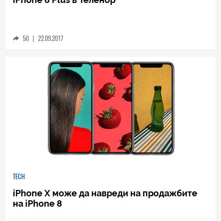
TECH
Ето колко ще струват новите iPhone 8 и
iPhone 8 Plus в Теленор
50
|
22.09.2017
TECH