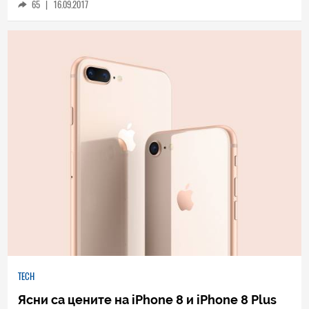
65
|
16.09.2017