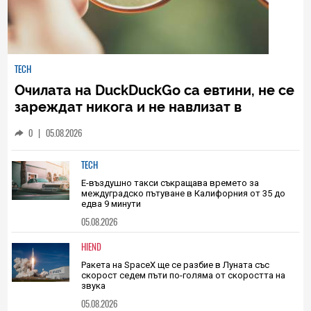
TECH
Очилата на DuckDuckGo са евтини, не се
зареждат никога и не навлизат в
личното пространство – и вашето, и
0
|
05.08.2026
чуждото
TECH
Е-въздушно такси съкращава времето за
междуградско пътуване в Калифорния от 35 до
едва 9 минути
05.08.2026
HIEND
Ракета на SpaceX ще се разбие в Луната със