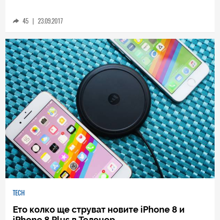
Поправката на iPhone 8: нито много лесна,
нито много трудна
45
|
23.09.2017