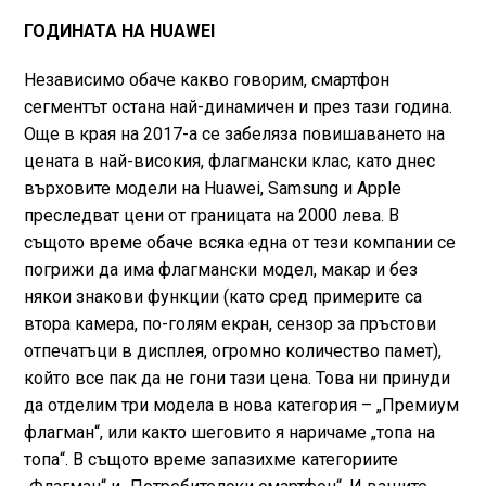
ГОДИНАТА НА HUAWEI
Независимо обаче какво говорим, смартфон
сегментът остана най-динамичен и през тази година.
Още в края на 2017-а се забеляза повишаването на
цената в най-високия, флагмански клас, като днес
върховите модели на Huawei, Samsung и Apple
преследват цени от границата на 2000 лева. В
същото време обаче всяка една от тези компании се
погрижи да има флагмански модел, макар и без
някои знакови функции (като сред примерите са
втора камера, по-голям екран, сензор за пръстови
отпечатъци в дисплея, огромно количество памет),
който все пак да не гони тази цена. Това ни принуди
да отделим три модела в нова категория – „Премиум
флагман“, или както шеговито я наричаме „топа на
топа“. В същото време запазихме категориите