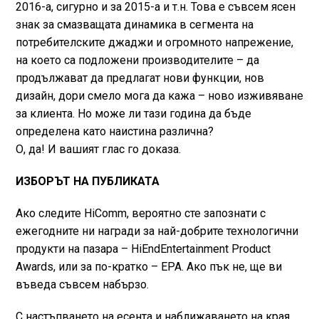
2016-а, сигурно и за 2015-а и т.н. Това е съвсем ясен
знак за смазващата динамика в сегмента на
потребителските джаджи и огромното напрежение,
на което са подложени производителите – да
продължават да предлагат нови функции, нов
дизайн, дори смело мога да кажа – ново изживяване
за клиента. Но може ли тази година да бъде
определена като наистина различна?
О, да! И вашият глас го доказа.
ИЗБОРЪТ НА ПУБЛИКАТА
Ако следите HiComm, вероятно сте запознати с
ежегодните ни награди за най-добрите технологични
продукти на пазара – HiEndEntertainment Product
Awards, или за по-кратко – EPA. Ако пък не, ще ви
въведа съвсем набързо.
С настъпването на есента и наближаването на края