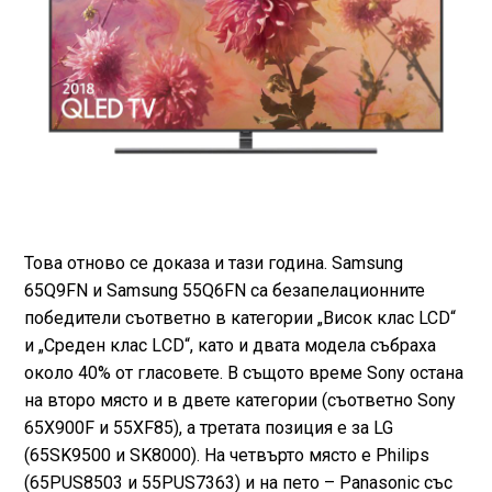
Това отново се доказа и тази година. Samsung
65Q9FN и Samsung 55Q6FN са безапелационните
победители съответно в категории „Висок клас LCD“
и „Среден клас LСD“, като и двата модела събраха
около 40% от гласовете. В същото време Sony остана
на второ място и в двете категории (съответно Sony
65X900F и 55XF85), а третата позиция е за LG
(65SK9500 и SK8000). На четвърто място е Philips
(65PUS8503 и 55PUS7363) и на пето – Panasonic със