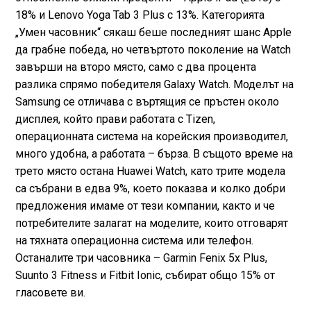
18% и Lenovo Yoga Tab 3 Plus с 13%. Категорията
„Умен часовник“ сякаш беше последният шанс Apple
да грабне победа, но четвъртото поколение на Watch
завърши на второ място, само с два процента
разлика спрямо победителя Galaxy Watch. Моделът на
Samsung се отличава с въртящия се пръстен около
дисплея, който прави работата с Tizen,
операционната система на корейския производител,
много удобна, а работата – бърза. В същото време на
трето място остана Huawei Watch, като трите модела
са събрани в едва 9%, което показва и колко добри
предложения имаме от тези компании, както и че
потребителите залагат на моделите, които отговарят
на тяхната операционна система или телефон.
Останалите три часовника – Garmin Fenix 5x Plus,
Suunto 3 Fitness и Fitbit Ionic, събират общо 15% от
гласовете ви.