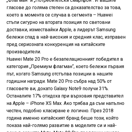
„Флагман“ и „Потребителски смартфон“. И вашите
гласове до голяма степен са доказателство за това,
което в момента се случва в сегмента – Huawei
стъпи сигурно на втората позиция по световни
доставки, измествайки Apple, а лидерът Samsung
бележи спад в най-високия и средния клас, изправен
пред сериозната конкуренция на китайските
производители.
Huawei Mate 20 Pro е безапелационният победител в
категория „Премиум флагман“, което бележи първия
път, когато Samsung отстъпва позиции в нашите
годишни награди. Mate 20 Pro събра над 50% от
гласовете ви, докато Galaxy Note9 получи 31%.
Останалите 17% отидоха при върховия представител
на Apple – iPhone XS Max. Ако трябва да съм напълно
честен, подобно класиране е логично. През 2018
година именно китайският бранд беше този, който
показа най-голямо развитие в моделите си и най-