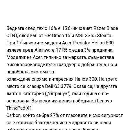
Веднага след тях с 16% е 15.6-инчовият Razer Blade
C1NT, следван от HP Omen 15 и MSI GS65 Stealth.
При 17-инчовите модели Acer Predator Helios 500
излезе пред Aleinware 17 R5 с едва 3% преднина.
Моделът на Acer, типично за марката, съвместява
високопроизводителен хардуер с добра цена, но и
подобрена система за
охлаждане спрямо интересния Helios 300. На трето
място се класира Dell G3 3779. Оказа се, че другата
лаптоп категория („Ултрабук“) тази година е по-
оспорвана. Въпреки изявения победител Lenovo
ThinkPad X1
Carbon, който събра 27% от гласовете и със сигурност
се е отличил благодарение на здравото си шаси
и батерия, които го правят отличен бизнес