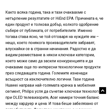
Както всяка година, така и тази очаквахме с
нетърпение резултатите от HiEnd EPA. Причината е, че
един продукт е толкова добър, колкото одобрение
събере от публиката, от потребителите. Именно
тогава става ясно, че той отговаря на нуждите им –
нещо, което понякога производителите забравят,
впускайки се в странни начинания. Радостно е да
видим разместване в някои ключови категории,
което може само да засили конкуренцията и да
очакваме още по-интересни технологични продукти
през следващата година. Големите изненади
всъщност са изключително логични. Тази година
Huawei направи най-голямата крачка в мобилния
сегмент, Philips успя да съчетае ключови технологии
при OLED телевизорите, Acer намери точния баланс
между хардуер и цена. И това беше забелязано от