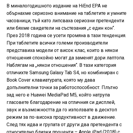
В миналогодишното издание на HiEnd EPA не
обърнахме сериозно внимание на таблетите и умните
часовници, тъй като липсваха сериозни претенденти
или бяхме свидетели на състезания „с един кон“.
През 2018 година се усети промяна в тази тенденция.
При таблетите всички големи производители
представиха модели от висок клас, които в някои
отношения спокойно могат да заменят дори лаптопа.
Наблягам на „някои отношения“. В тази категория
отличихте Samsung Galaxy Tab S4, но комбиниран с
Book Cover клавиатурата, която му дава
допълнителни точки за работоспособност. Плътно
зад него е Huawei MediaPad M5, който натрупа
гласовете благодарение на отличния си дисплей,
звук и възможността да го използвате в десктоп
режим за по-висока продуктивност в движение.
След тях идва и групата от други два претендента с
относително близки проценти – Apple iPad (2018) с