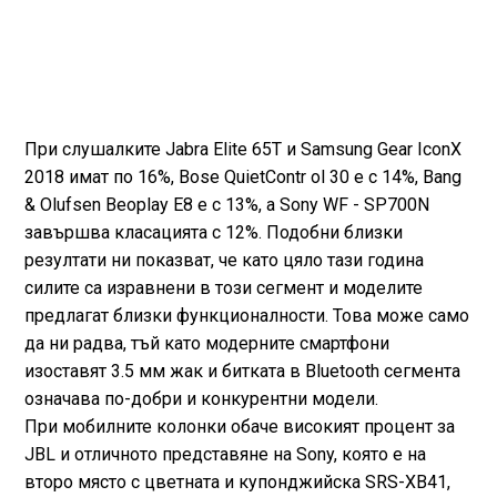
При слушалките Jabra Elite 65T и Samsung Gear IconX
2018 имат по 16%, Bose QuietContr ol 30 е с 14%, Bang
& Olufsen Beoplay E8 е с 13%, а Sony WF - SP700N
завършва класацията с 12%. Подобни близки
резултати ни показват, че като цяло тази година
силите са изравнени в този сегмент и моделите
предлагат близки функционалности. Това може само
да ни радва, тъй като модерните смартфони
изоставят 3.5 мм жак и битката в Bluetooth сегмента
означава по-добри и конкурентни модели.
При мобилните колонки обаче високият процент за
JBL и отличното представяне на Sony, която е на
второ място с цветната и купонджийска SRS-XB41,