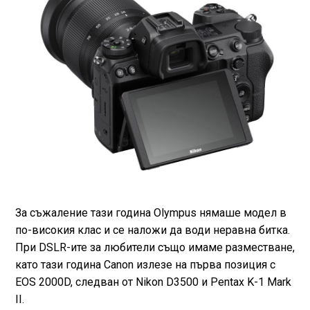
За съжаление тази година Olympus нямаше модел в
по-високия клас и се наложи да води неравна битка.
При DSLR-ите за любители също имаме разместване,
като тази година Canon излезе на първа позиция с
EOS 2000D, следван от Nikon D3500 и Pentax K-1 Mark
II.