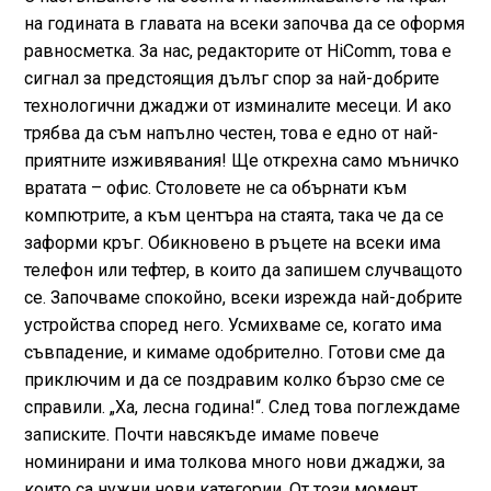
на годината в главата на всеки започва да се оформя
равносметка. За нас, редакторите от HiComm, това е
сигнал за предстоящия дълъг спор за най-добрите
технологични джаджи от изминалите месеци. И ако
трябва да съм напълно честен, това е едно от най-
приятните изживявания! Ще открехна само мъничко
вратата – офис. Столовете не са обърнати към
компютрите, а към центъра на стаята, така че да се
заформи кръг. Обикновено в ръцете на всеки има
телефон или тефтер, в които да запишем случващото
се. Започваме спокойно, всеки изрежда най-добрите
устройства според него. Усмихваме се, когато има
съвпадение, и кимаме одобрително. Готови сме да
приключим и да се поздравим колко бързо сме се
справили. „Ха, лесна година!“. След това поглеждаме
записките. Почти навсякъде имаме повече
номинирани и има толкова много нови джаджи, за
които са нужни нови категории. От този момент