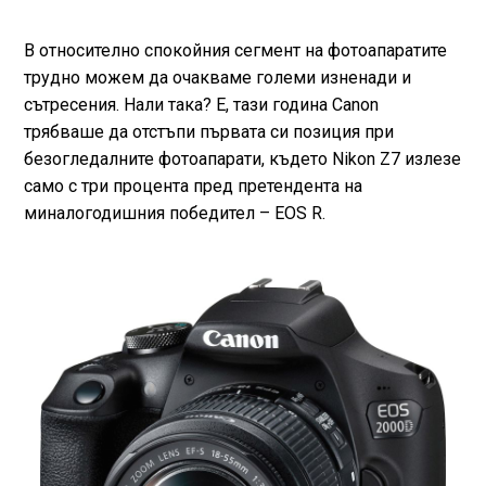
В относително спокойния сегмент на фотоапаратите
трудно можем да очакваме големи изненади и
сътресения. Нали така? Е, тази година Canon
трябваше да отстъпи първата си позиция при
безогледалните фотоапарати, където Nikon Z7 излезе
само с три процента пред претендента на
миналогодишния победител – EOS R.