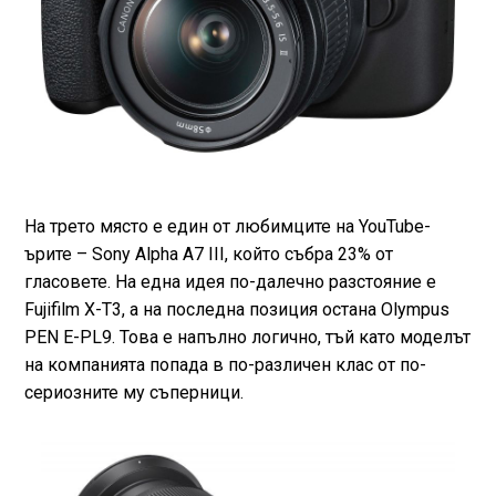
На трето място е един от любимците на YouTube-
ърите – Sony Alpha A7 III, който събра 23% от
гласовете. На една идея по-далечно разстояние е
Fujifilm X-T3, а на последна позиция остана Olympus
PEN E-PL9. Това е напълно логично, тъй като моделът
на компанията попада в по-различен клас от по-
сериозните му съперници.