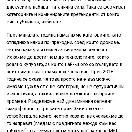
дискусиите набират титанична сила. Така се формират
категориите и номинираните претенденти, от които
вие, публиката, избирате.
През миналата година намалихме категориите, като
отпаднаха някои по-преходни, сред които дронове,
екшън камери и очила за виртуална реалност.
Искахме да достигнем до технологиите, които
реално купувате, за които най-много се вълнувате и
които имат най-голяма тежест за вас. През 2018
година се оказа, че това просто не е възможно –
имахме нужда от още категории, но не футуристични
и екзотични, а такива, които да уловят пазарните
промени. Разделихме най-динамичния сегмент –
смартфоните, в три категории. Завърнаха се
устройства, за които, честно казано, не очаквахме да
го направят (гледам с повдигната вежда към вас…
таблети!), а в гейминг сегмента у нас навлезе MSI.