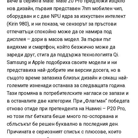
вече в серията Mate. Mate 20 Pro предложи изцяло
нов дизайн, първия представен 7nm мобилен чип,
оборудван и с две NPU ядра за изкуствен интелект
(Kirin 980), и ни показа, че сензорът за пръстови
отпечатъци спокойно може да се намира под
дисплея – дори в масов модел. За първи път
видяхме и смартфон, който безжично може да
зареди друг, стига да поддържа технологията Qi.
Samsung и Apple подобриха своите модели и ни
представиха най-добрите им версии досега, но в
същото време запазиха близък дизайн и сякаш най-
големите изненади останаха за следващата година.
Тази промяна в потребителските нагласи се запази и
в останалите две категории. При „Флагман“ победата
отново отиде при претендента на Huawei – P20 Pro,
но този път битката беше много по-оспорвана и
сблъсъкът бе решен буквално в последния ден.
Причината е сериозният списък с плюсове, които