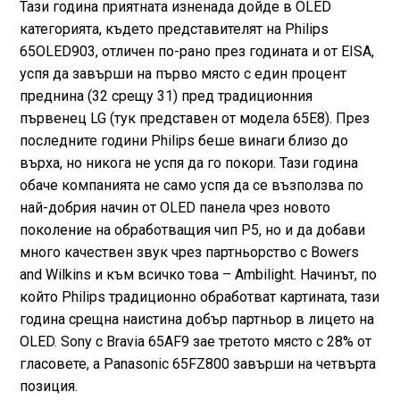
Тази година приятната изненада дойде в OLED
категорията, където представителят на Philips
65OLED903, отличен по-рано през годината и от EISA,
успя да завърши на първо място с един процент
преднина (32 срещу 31) пред традиционния
първенец LG (тук представен от модела 65E8). През
последните години Philips беше винаги близо до
върха, но никога не успя да го покори. Тази година
обаче компанията не само успя да се възползва по
най-добрия начин от OLED панела чрез новото
поколение на обработващия чип P5, но и да добави
много качествен звук чрез партньорство с Bowers
and Wilkins и към всичко това – Ambilight. Начинът, по
който Philips традиционно обработват картината, тази
година срещна наистина добър партньор в лицето на
OLED. Sony с Bravia 65AF9 зае третото място с 28% от
гласовете, а Panasonic 65FZ800 завърши на четвърта
позиция.