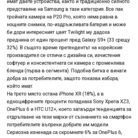
имат двете устройства, както и традиционно силното
представяне на Samsung в тази категория. Все пак
тройната камера на P20 Pro, която няма равна в
нощните снимки, по-издръжливата батерия и може
би дори интересният цвят Twilight му дадоха
преднина от един процент пред Galaxy S9+ (33 срещу
32%). В същото време претендентът на корейския
производител се отличи с дизайна си, изчистения
софтуер и консистентната си камера с променлива
бленда (първа в сегмента). Подобна битка е винаги
добра за потребителите, защото показва избора,
който имат.
На трето място остана iPhone XR (18%), а в
едноцифрените проценти попаднаха Sony Xperia XZ3,
OnePlus 6 и HTC U12+, което затвърди тенденцията за
отдръпване на тези марки от съзнанието на смартфон
потребителите въпреки добрите им модели.
Сериозна изненада са скромните 6% за OnePlus 6,