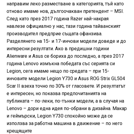
направим леко разместване в категорията, тъй като
отново имаме нов, дългоочакван претендент – MSI.
След като през 2017 година Razer най-накрая
навлезе официално у нас, тази година тайванският
производител предприе същата офанзива.
Разделянето на 15- и 17-инчови модели доведе и до
интересни резултати. Ако в предишни години
Alienware и Asus се бориха до последно, а през 2017
година Lenovo измъкна победата със серията си
Legion, сега имаме нещо по средата – при 15-
инчовите модели Legion Y730 и Asus ROG Strix GL504
Scar II взеха точно по 30% от гласовете. И резултатът
е интересен, но показва предпочитанията на
публиката – по-леки, по-тънки модели, а в случая на
Lenovo – дори една идея по-обрани в дизайна. Макар
и геймърски, Legion Y730 спокойно може да се
използва за работна машина в движение – по него
крещящите