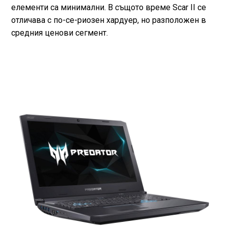
елементи са минимални. В същото време Scar II се
отличава с по-се-риозен хардуер, но разположен в
средния ценови сегмент.