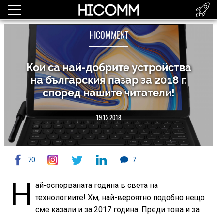
HICOMMENT
Кои са най-добрите устройства
на българския пазар за 2018 г.
според нашите читатели!
19.12.2018
70
7
Н
ай-оспорваната година в света на
технологиите! Хм, най-вероятно подобно нещо
сме казали и за 2017 година. Преди това и за