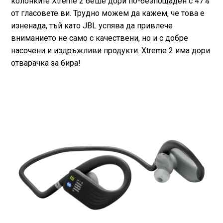
колонките Xtreme 2 беше дори по-безпощаден с 47%
от гласовете ви. Трудно можем да кажем, че това е
изненада, тъй като JBL успява да привлече
вниманието не само с качествени, но и с добре
насочени и издръжливи продукти. Xtreme 2 има дори
отварачка за бира!