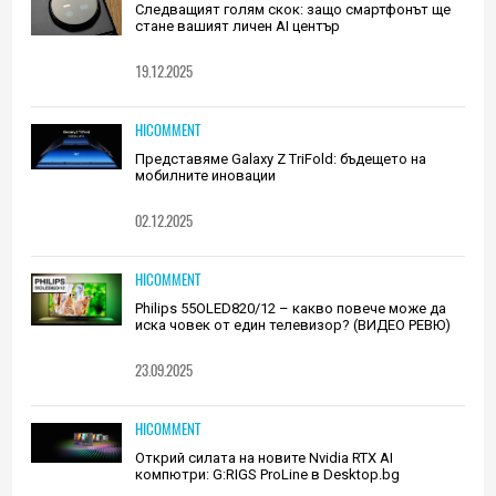
Следващият голям скок: защо смартфонът ще
стане вашият личен AI център
19.12.2025
HICOMMENT
Представяме Galaxy Z TriFold: бъдещето на
мобилните иновации
02.12.2025
HICOMMENT
Philips 55OLED820/12 – какво повече може да
иска човек от един телевизор? (ВИДЕО РЕВЮ)
23.09.2025
HICOMMENT
Открий силата на новите Nvidia RTX AI
компютри: G:RIGS ProLine в Desktop.bg