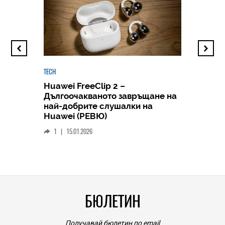
TECH
Huawei FreeClip 2 –
Дългоочакваното завръщане на
HICOMME
най-добрите слушалки на
Следв
Huawei (РЕВЮ)
смар
1
|
15.01.2026
личен
0
|
БЮЛЕТИН
Получавай бюлетин по email