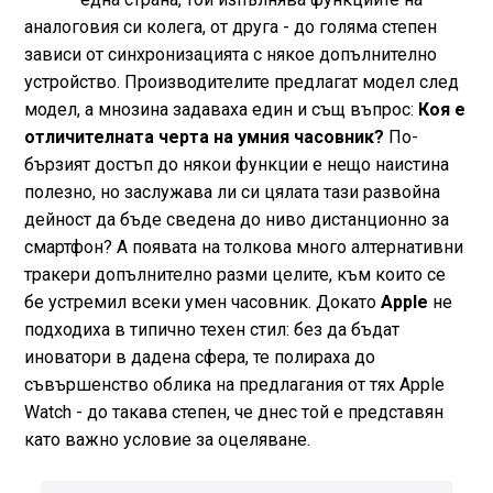
аналоговия си колега, от друга - до голяма степен
зависи от синхронизацията с някое допълнително
устройство. Производителите предлагат модел след
модел, а мнозина задаваха един и същ въпрос:
Коя е
отличителната черта на умния часовник?
По-
бързият достъп до някои функции е нещо наистина
полезно, но заслужава ли си цялата тази развойна
дейност да бъде сведена до ниво дистанционно за
смартфон? А появата на толкова много алтернативни
тракери допълнително разми целите, към които се
бе устремил всеки умен часовник. Докато
Apple
не
подходиха в типично техен стил: без да бъдат
иноватори в дадена сфера, те полираха до
съвършенство облика на предлагания от тях Apple
Watch - до такава степен, че днес той е представян
като важно условие за оцеляване.