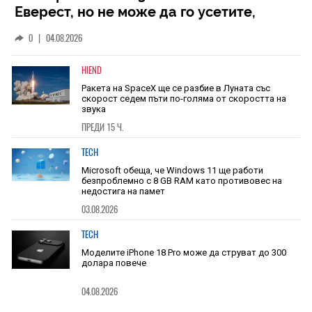
Еверест, но не може да го усетите,
защото се издига в рамките на 600 км
0
|
04.08.2026
HIEND
Ракета на SpaceX ще се разбие в Луната със
скорост седем пъти по-голяма от скоростта на
звука
ПРЕДИ 15 Ч.
TECH
Microsoft обеща, че Windows 11 ще работи
безпроблемно с 8 GB RAM като противовес на
недостига на памет
03.08.2026
TECH
Моделите iPhone 18 Pro може да струват до 300
долара повече
04.08.2026