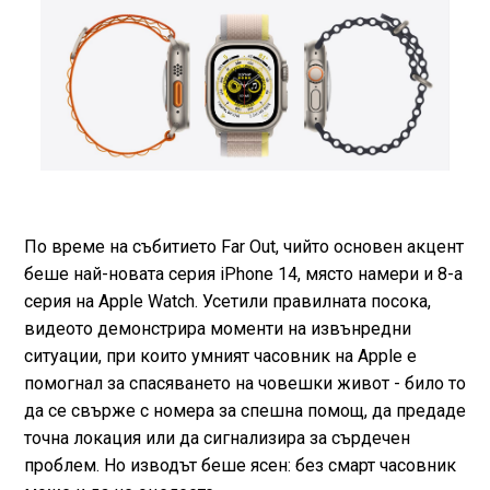
По време на събитието Far Out, чийто основен акцент
беше най-новата серия iPhone 14, място намери и 8-а
серия на Apple Watch. Усетили правилната посока,
видеото демонстрира моменти на извънредни
ситуации, при които умният часовник на Apple е
помогнал за спасяването на човешки живот - било то
да се свърже с номера за спешна помощ, да предаде
точна локация или да сигнализира за сърдечен
проблем. Но изводът беше ясен: без смарт часовник