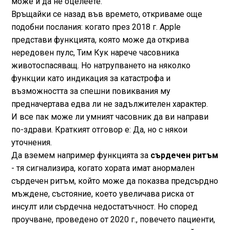
може и да не оцелеете.
Връщайки се назад във времето, откриваме още
подобни послания: когато през 2018 г. Apple
представи функцията, която може да открива
нередовен пулс, Тим Кук нарече часовника
животоспасяващ. Но натрупването на няколко
функции като индикация за катастрофа и
възможността за спешни повиквания му
предначертава едва ли не задължителен характер.
И все пак може ли умният часовник да ви направи
по-здрави. Краткият отговор е: Да, но с някои
уточнения.
Да вземем например функцията за
сърдечен ритъм
- тя сигнализира, когато хората имат анормален
сърдечен ритъм, който може да показва предсърдно
мъждене, състояние, което увеличава риска от
инсулт или сърдечна недостатъчност. Но според
проучване, проведено от 2020 г., повечето пациенти,