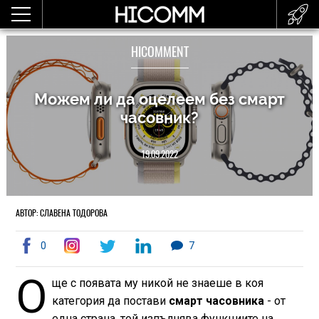
HICOMMENT
Можем ли да оцелеем без смарт
часовник?
19.09.2022
АВТОР: СЛАВЕНА ТОДОРОВА
0
7
О
ще с появата му никой не знаеше в коя
категория да постави
смарт часовника
- от
една страна, той изпълнява функциите на