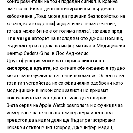
които разчитали на този подаден сигнал, в крайна
сметка не биват диагностицирани със сърдечно
заболяване. „Това може да причини безпокойство на
хората, които идентифицира, и ако няма лечение,
тогава може би не е от голяма полза“, заявява пред
The Verge
авторът на изследването Джош Певник,
съдиректор в отдела по информатика в Медицински
център Cedars-Sinai в Лос Анджелис.
Друга функция може да открива
нивата на
кислород в кръвта,
но китката обикновено е трудно
място за получаване на точни показания. Освен това
този тип устройства не са официално одобрени като
медицински и някои специалисти не приемат
показанията им като достатъчно достоверни.
8-ата серия на Apple Watch разполага и с функция за
измерване на телесната температура и тепърва
предстои да видим дали ще бъдат регистрирани
някакви отклонения. Според Дженифър Радин,