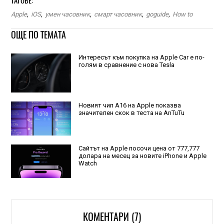
ТАГОВЕ:
Apple
,
iOS
,
умен часовник
,
смарт часовник
,
goguide
,
How to
ОЩЕ ПО ТЕМАТА
Интересът към покупка на Apple Car е по-
голям в сравнение с нова Tesla
Новият чип A16 на Apple показва
значителен скок в теста на AnTuTu
Сайтът на Apple посочи цена от 777,777
долара на месец за новите iPhone и Apple
Watch
КОМЕНТАРИ (7)