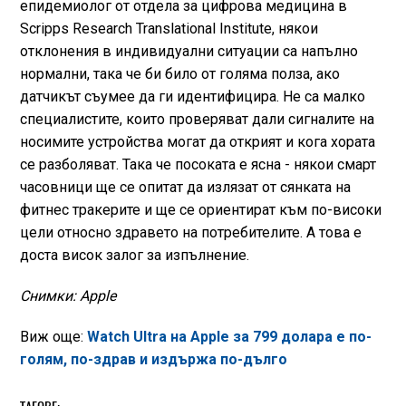
епидемиолог от отдела за цифрова медицина в
Scripps Research Translational Institute, някои
отклонения в индивидуални ситуации са напълно
нормални, така че би било от голяма полза, ако
датчикът съумее да ги идентифицира. Не са малко
специалистите, които проверяват дали сигналите на
носимите устройства могат да открият и кога хората
се разболяват. Така че посоката е ясна - някои смарт
часовници ще се опитат да излязат от сянката на
фитнес тракерите и ще се ориентират към по-високи
цели относно здравето на потребителите. А това е
доста висок залог за изпълнение.
Снимки: Apple
Виж още:
Watch Ultra на Apple за 799 долара е по-
голям, по-здрав и издържа по-дълго