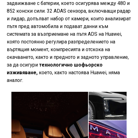
задвижване с батерии, което осигурява между 480 и
852 конски сили. 32 ADAS сензора, включващи радар
и лидар, допълват набор от камери, които анализират
пътя пред автомобила и подават данни към
системата за възприемане на пътя ADS на Huawei,
която постоянно регулира разпределението на
въртящия момент, компресията и отскока на
окачването, както и предното и задното управление,
за да осигури
технологично шофьорско
изживяване,
което, както настоява Huawei, няма
аналог.