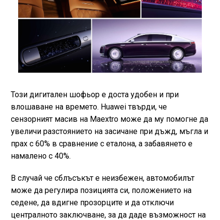
Този дигитален шофьор е доста удобен и при
влошаване на времето. Huawei твърди, че
сензорният масив на Maextro може да му помогне да
увеличи разстоянието на засичане при дъжд, мъгла и
прах с 60% в сравнение с еталона, а забавянето е
намалено с 40%.
В случай че сблъсъкът е неизбежен, автомобилът
може да регулира позицията си, положението на
седене, да вдигне прозорците и да отключи
централното заключване, за да даде възможност на