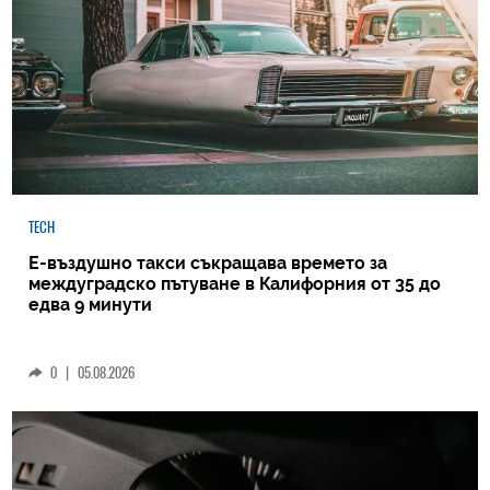
TECH
Е-въздушно такси съкращава времето за
междуградско пътуване в Калифорния от 35 до
едва 9 минути
0
|
05.08.2026