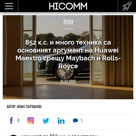
TECH
852 к.с. и много техника са
основният аргумент на Huawei
Maextro срещу Maybach и Rolls-
Royce
25.02.2025
АВТОР: ИВАН ПЪРВАНОВ
0
1