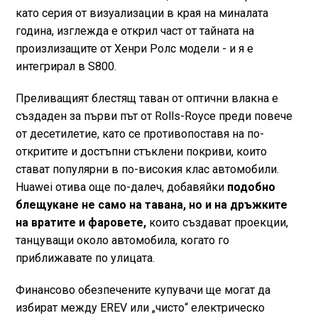
като серия от визуализации в края на миналата
година, изглежда е открил част от тайната на
произлизащите от Хенри Ролс модели - и я е
интегрирал в S800.
Преливащият блестящ таван от оптични влакна е
създаден за първи път от Rolls-Royce преди повече
от десетилетие, като се противопоставя на по-
откритите и достъпни стъклени покриви, които
стават популярни в по-високия клас автомобили.
Huawei отива още по-далеч, добавяйки
подобно
блещукане не само на тавана, но и на дръжките
на вратите и фаровете,
които създават проекции,
танцуващи около автомобила, когато го
приближавате по улицата.
Финансово обезпечените купувачи ще могат да
избират между EREV или „чисто“ електрическо