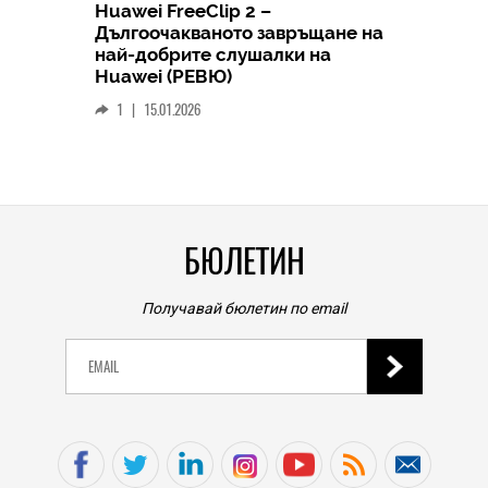
Huawei FreeClip 2 –
Дългоочакваното завръщане на
HICOMME
най-добрите слушалки на
Следв
Huawei (РЕВЮ)
смар
1
|
15.01.2026
личен
0
|
БЮЛЕТИН
Получавай бюлетин по email