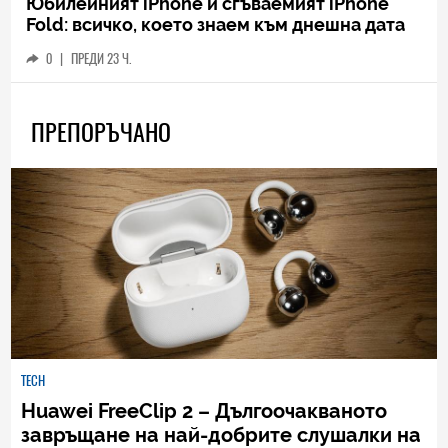
Юбилейният iPhone и сгъваемият iPhone
Fold: всичко, което знаем към днешна дата
0
|
ПРЕДИ 23 Ч.
ПРЕПОРЪЧАНО
TECH
Huawei FreeClip 2 – Дългоочакваното
завръщане на най-добрите слушалки на