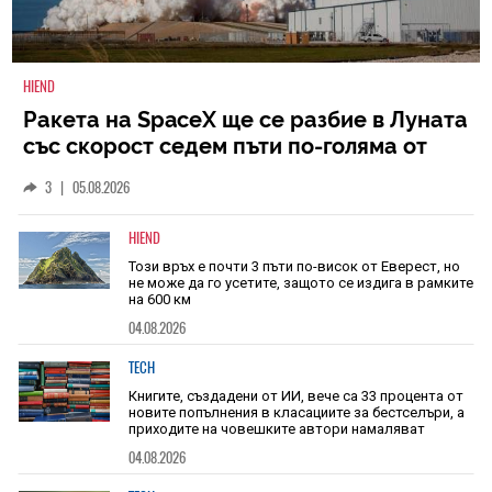
HIEND
Ракета на SpaceX ще се разбие в Луната
със скорост седем пъти по-голяма от
скоростта на звука
3
|
05.08.2026
HIEND
Този връх е почти 3 пъти по-висок от Еверест, но
не може да го усетите, защото се издига в рамките
на 600 км
04.08.2026
TECH
Книгите, създадени от ИИ, вече са 33 процента от
новите попълнения в класациите за бестселъри, а
приходите на човешките автори намаляват
04.08.2026