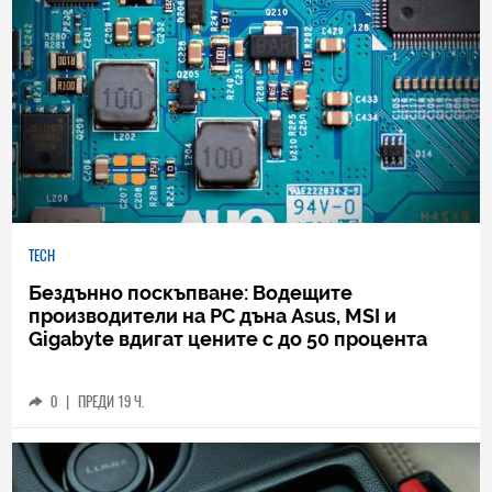
TECH
Бездънно поскъпване: Водещите
производители на РС дъна Asus, MSI и
Gigabyte вдигат цените с до 50 процента
0
|
ПРЕДИ 19 Ч.