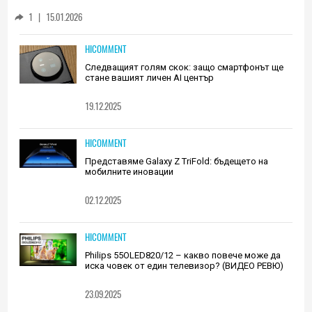
Huawei (РЕВЮ)
1
|
15.01.2026
HICOMMENT
Следващият голям скок: защо смартфонът ще
стане вашият личен AI център
19.12.2025
HICOMMENT
Представяме Galaxy Z TriFold: бъдещето на
мобилните иновации
02.12.2025
HICOMMENT
Philips 55OLED820/12 – какво повече може да
иска човек от един телевизор? (ВИДЕО РЕВЮ)
23.09.2025