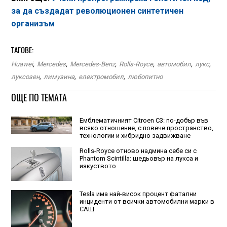
за да създадат революционен синтетичен
организъм
ТАГОВЕ:
Huawei
,
Mercedes
,
Mercedes-Benz
,
Rolls-Royce
,
автомобил
,
лукс
,
луксозен
,
лимузина
,
електромобил
,
любопитно
ОЩЕ ПО ТЕМАТА
Емблематичният Citroen C3: по-добър във
всяко отношение, с повече пространство,
технологии и хибридно задвижване
Rolls-Royce отново надмина себе си с
Phantom Scintilla: шедьовър на лукса и
изкуството
Tesla има най-висок процент фатални
инциденти от всички автомобилни марки в
САЩ