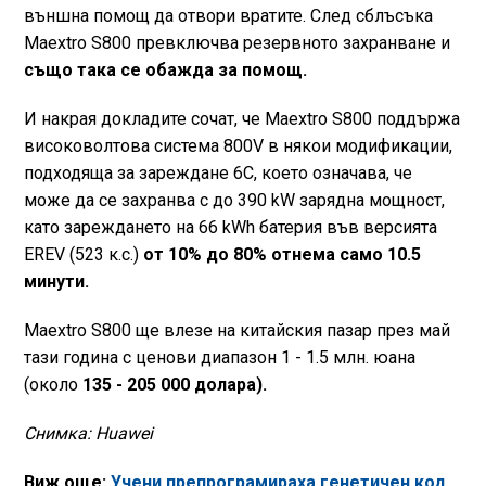
външна помощ да отвори вратите. След сблъсъка
Maextro S800 превключва резервното захранване и
също така се обажда за помощ.
И накрая докладите сочат, че Maextro S800 поддържа
високоволтова система 800V в някои модификации,
подходяща за зареждане 6C, което означава, че
може да се захранва с до 390 kW зарядна мощност,
като зареждането на 66 kWh батерия във версията
EREV (523 к.с.)
от 10% до 80% отнема само 10.5
минути.
Maextro S800 ще влезе на китайския пазар през май
тази година с ценови диапазон 1 - 1.5 млн. юана
(около
135 - 205 000 долара).
Снимка: Huawei
Виж още:
Учени препрограмираха генетичен код,