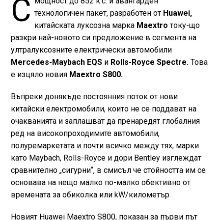
С
мощност до 852 к.с. и авангарден
технологичен пакет, разработен от
Huawei,
китайската луксозна марка
Maextro
току-що
разкри най-новото си предложение в сегмента на
ултралуксозните електрически автомобили
Mercedes-Maybach EQS
и
Rolls-Royce Spectre.
Това
е изцяло новия
Maextro S800.
Въпреки донякъде постоянния поток от нови
китайски електромобили, които не се поддават на
очакванията и заплашват да пренаредят глобалния
ред на високопроходимите автомобили,
полуремаркетата и почти всичко между тях, марки
като Maybach, Rolls-Royce и дори Bentley изглеждат
сравнително „сигурни“, в смисъл че стойността им се
основава на нещо малко по-малко обективно от
времената за обиколка или kW/километър.
Новият Huawei Maextro S800, показан за първи път