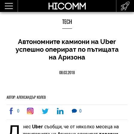
TECH
Автономните камиони на Uber
успешно оперират по пътищата
на Аризона
08.03.2018
АВТОР: АЛЕКСАНДЪР КОЛЕВ
0
0
Д
нес
Uber
съобщи, че от няколко месеца на