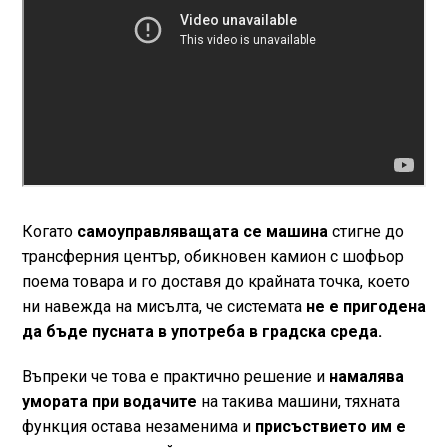
Когато
самоуправляващата се машина
стигне до
трансферния център, обикновен камион с шофьор
поема товара и го доставя до крайната точка, което
ни навежда на мисълта, че системата
не е пригодена
да бъде пусната в употреба в градска среда.
Въпреки че това е практично решение и
намалява
умората при водачите
на такива машини, тяхната
функция остава незаменима и
присъствието им е