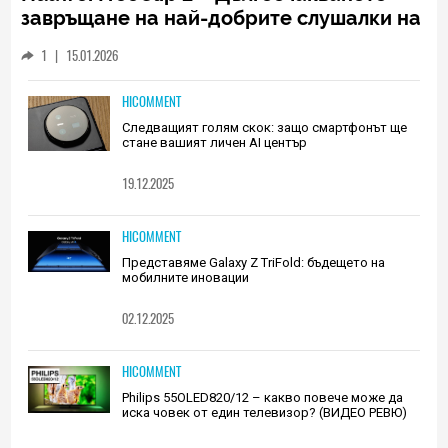
завръщане на най-добрите слушалки на
Huawei (РЕВЮ)
1
|
15.01.2026
HICOMMENT
Следващият голям скок: защо смартфонът ще
стане вашият личен AI център
19.12.2025
HICOMMENT
Представяме Galaxy Z TriFold: бъдещето на
мобилните иновации
02.12.2025
HICOMMENT
Philips 55OLED820/12 – какво повече може да
иска човек от един телевизор? (ВИДЕО РЕВЮ)