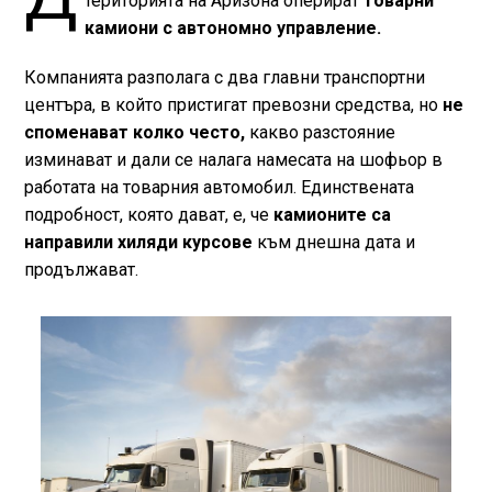
територията на Аризона оперират
товарни
камиони с автономно управление.
Компанията разполага с два главни транспортни
центъра, в който пристигат превозни средства, но
не
споменават колко често,
какво разстояние
изминават и дали се налага намесата на шофьор в
работата на товарния автомобил. Единствената
подробност, която дават, е, че
камионите са
направили хиляди курсове
към днешна дата и
продължават.