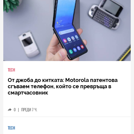
TECH
От джоба до китката: Motorola патентова
сгъваем телефон, който се превръща в
смартчасовник
0
|
ПРЕДИ 7 Ч.
TECH