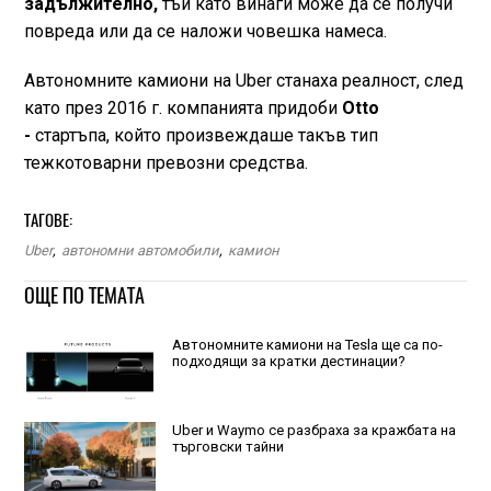
задължително,
тъй като винаги може да се получи
повреда или да се наложи човешка намеса.
Автономните камиони на Uber станаха реалност, след
като през 2016 г. компанията придоби
Otto
-
стартъпа, който произвеждаше такъв тип
тежкотоварни превозни средства.
ТАГОВЕ:
Uber
,
автономни автомобили
,
камион
ОЩЕ ПО ТЕМАТА
Автономните камиони на Tesla ще са по-
подходящи за кратки дестинации?
Uber и Waymo се разбраха за кражбата на
търговски тайни