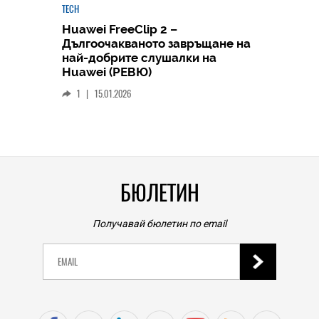
TECH
Huawei FreeClip 2 –
Дългоочакваното завръщане на
HICOMME
най-добрите слушалки на
Следв
Huawei (РЕВЮ)
смар
1
|
15.01.2026
личен
0
|
БЮЛЕТИН
Получавай бюлетин по email