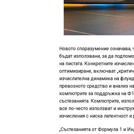
Новото споразумение означава, 
бъдат използвани, за да подпом
на пистата. Конкретните изчисле
оптимизиране, включват „критич
изчислителна динамика на флуид
превозното средство и анализ на
компютрите за поддръжка на Ф1 
състезанията. Компютрите, изпо
все по-често използват и инстру
изчисления с ниска латентност 
„Състезанията от Формула 1 и И