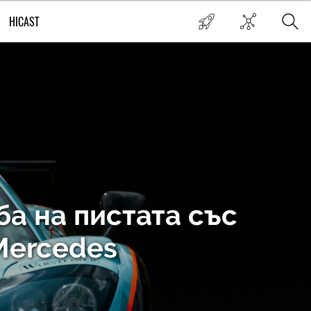
HICAST
ба на пистата със
Mercedes