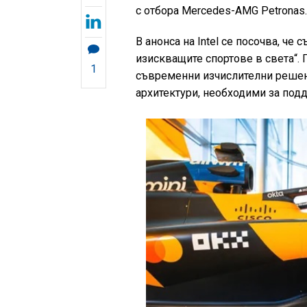
с отбора Mercedes-AMG Petronas
В анонса на Intel се посочва, че
изискващите спортове в света“. 
1
съвременни изчислителни решен
архитектури, необходими за под