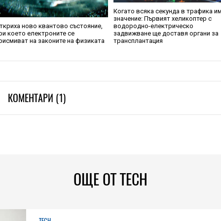
Когато всяка секунда в трафика и
значение: Първият хеликоптер с
ткриха ново квантово състояние,
водородно-електрическо
ри което електроните се
задвижване ще доставя органи за
рисмиват на законите на физиката
трансплантация
КОМЕНТАРИ (1)
ОЩЕ ОТ TECH
TECH