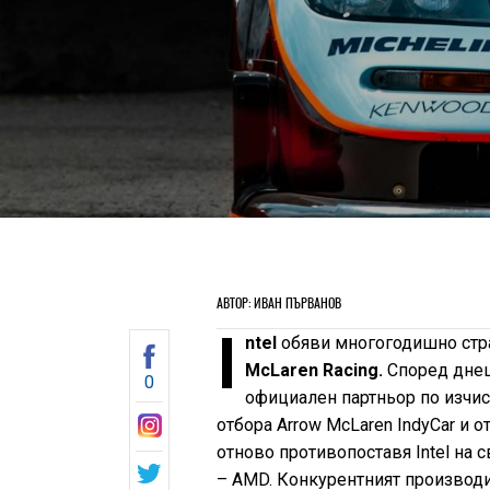
АВТОР: ИВАН ПЪРВАНОВ
I
ntel
обяви многогодишно стра
McLaren Racing.
Според днеш
0
официален партньор по изчисл
отбора Arrow McLaren IndyCar и о
отново противопоставя Intel на 
– AMD. Конкурентният производ