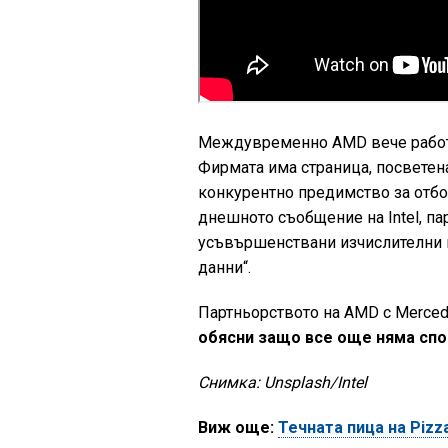
Междувременно AMD вече работи 
Фирмата има страница, посветена
конкурентно предимство за отб
днешното съобщение на Intel, п
усъвършенствани изчислителни м
данни“.
Партньорството на AMD с Merced
обясни защо все още няма спо
Снимка: Unsplash/Intel
Виж още:
Течната пица на Pizz