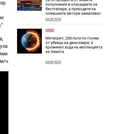
ьор
TECH
Книгите, създадени от ИИ, вече
са 33 процента от новите
ят
попълнения в класациите за
.“
бестселъри, а приходите на
човешките автори намаляват
04.08.2026
а,
мула
HIEND
жими
Метеорит, 200 пъти по-голям
от убиеца на динозаври, е
м/ч.
променил хода на еволюцията
на Земята
04.08.2026