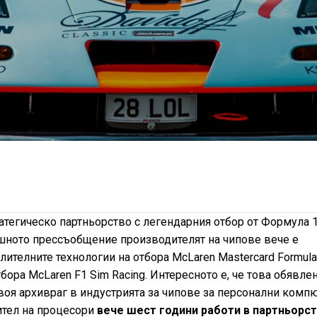
тегическо партньорство с легендарния отбор от Формула 
ното прессъобщение производителят на чипове вече е
ителните технологии на отбора McLaren Mastercard Formula 
тбора McLaren F1 Sim Racing. Интересното е, че това обявле
своя архивраг в индустрията за чипове за персонални комп
ител на процесори
вече шест години работи в партньорс