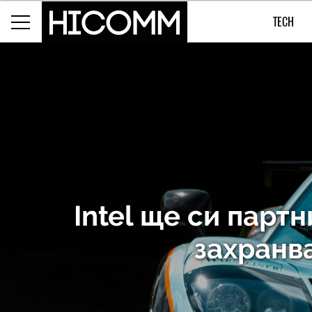
TECH
Intel ще си парт
захранв