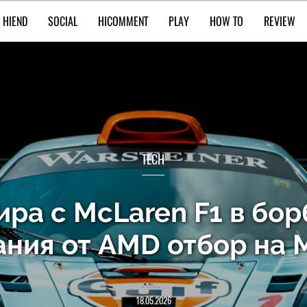
HIEND
SOCIAL
HICOMMENT
PLAY
HOW TO
REVIEW
TECH
нира с McLaren F1 в бор
ания от AMD отбор на 
18.05.2026