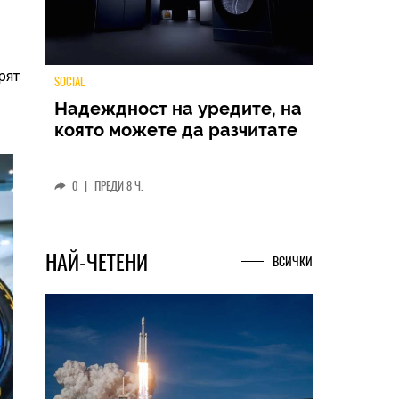
рят
TECH
Samsung Galaxy Z Fold8
Ultra – ново име, познато
представяне
0
|
04.08.2026
НАЙ-ЧЕТЕНИ
ВСИЧКИ