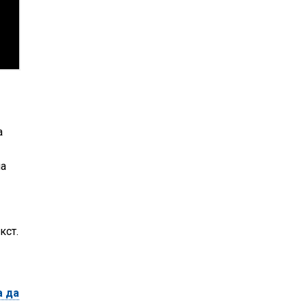
а
на
кст.
а да