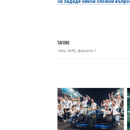
си зададе някои сложни въпро
ТАГОВЕ:
Intel
,
AMD
,
формула 1