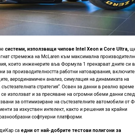
че
системи, използващи чипове Intel Xeon и Core Ultra,
щ
огнат стремежа на McLaren към максимална производителн
ния, които инженерите във Формула 1 прекарват дните си 
ни за производителността работни натоварвания, включит
ите, аеродинамичен анализ, симулация на динамиката на
 състезателната стратегия“. Освен за данни в реално време
се използват и за пресяване на огромни обеми данни сле
лзвани за оптимизиране на състезателните автомобили от Ф
менти за изкуствен интелект, както и решения за крайни
и разнообразни софтуерни платформи.
ндиКар са
едни от най-добрите тестови полигони за