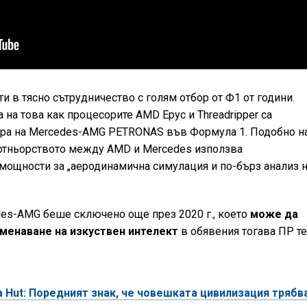
в тясно сътрудничество с голям отбор от Ф1 от години.
 на това как процесорите AMD Epyc и Threadripper са
ора на Mercedes-AMG PETRONAS във Формула 1. Подобно н
артньорството между AMD и Mercedes използва
ощности за „аеродинамична симулация и по-бърз анализ 
es-AMG беше сключено още през 2020 г., което
може да
менаване на изкуствен интелект
в обявения тогава ПР те
a Hut: Поредният знак, че човешката цивилизация трябв