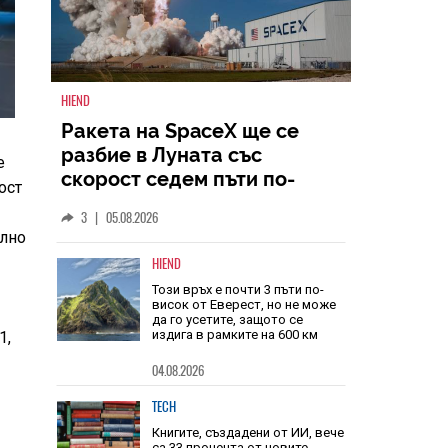
HIEND
е
Ракета на SpaceX ще се
ост
разбие в Луната със
в
скорост седем пъти по-
елно
голяма от скоростта на
3
|
05.08.2026
звука
д
HIEND
1,
Този връх е почти 3 пъти по-
висок от Еверест, но не може
да го усетите, защото се
издига в рамките на 600 км
04.08.2026