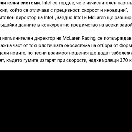
лителни системи.
Intel се гордее, че е изчислителен партн
екип, който се отличава с прецизност, скорост и иновации“,
телен директор на Intel. „Заедно Intel и McLaren ще разшир
ъщайки данните в конкурентно предимство на всеки завой
н изпълнителен директор на McLaren Racing, се потвърждав
 важна част от технологичната екосистема на отбора от Фор
дали новите, по-тесни взаимоотношения ще дадат забеле
вят, където гумите изгарят при скорости, надхвърлящи 370 к