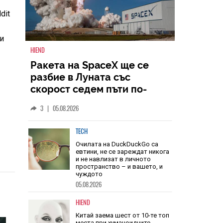
dit
ни
HIEND
Ракета на SpaceX ще се
разбие в Луната със
скорост седем пъти по-
голяма от скоростта на
3
|
05.08.2026
звука
TECH
Очилата на DuckDuckGo са
евтини, не се зареждат никога
и не навлизат в личното
пространство – и вашето, и
чуждото
05.08.2026