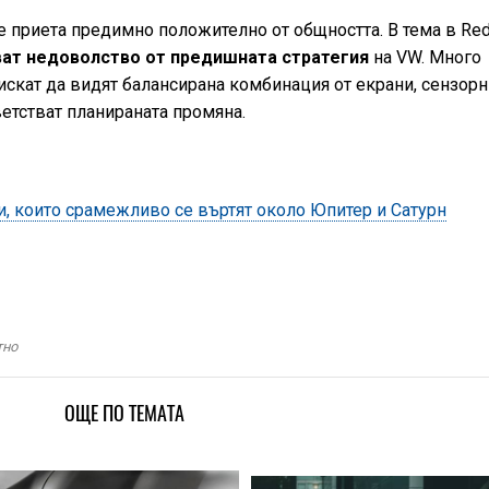
 приета предимно положително от общността. В тема в Red
ат недоволство от предишната стратегия
на VW. Много
е искат да видят балансирана комбинация от екрани, сензор
ветстват планираната промяна.
и, които срамежливо се въртят около Юпитер и Сатурн
тно
ОЩЕ ПО ТЕМАТА