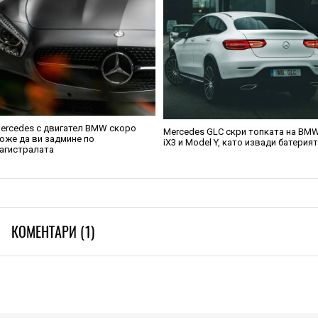
ercedes с двигател BMW скоро
Mercedes GLC скри топката на BM
оже да ви задмине по
iX3 и Model Y, като извади батерия
агистралата
КОМЕНТАРИ (1)