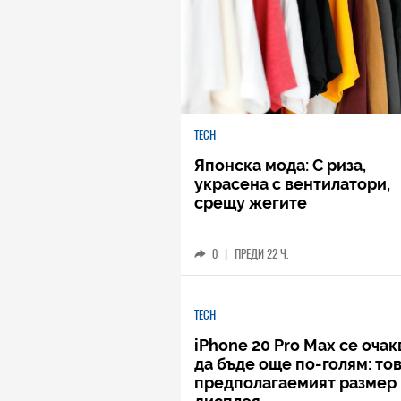
TECH
Японска мода: С риза,
украсена с вентилатори,
срещу жегите
0
|
ПРЕДИ 22 Ч.
TECH
iPhone 20 Pro Max се очак
да бъде още по-голям: тов
предполагаемият размер 