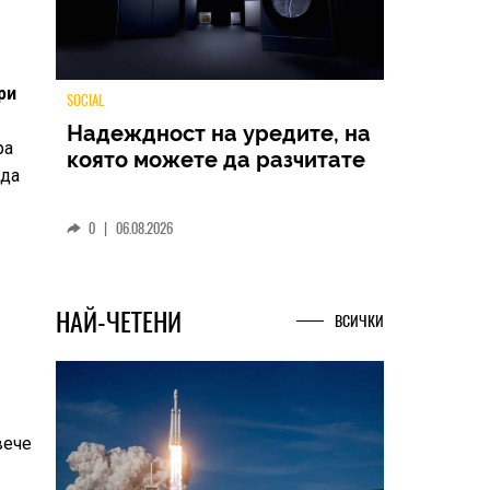
ри
ра
TECH
 да
Samsung Galaxy Z Fold8
Ultra – ново име, познато
представяне
0
|
04.08.2026
НАЙ-ЧЕТЕНИ
ВСИЧКИ
вече