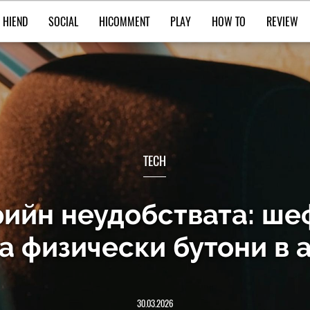
HIEND
SOCIAL
HICOMMENT
PLAY
HOW TO
REVIEW
TECH
рийн неудобствата: ше
а физически бутони в
30.03.2026