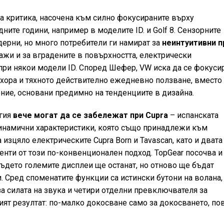
та критика, насочена към силно фокусираните върху
ните години, например в моделите ID. и Golf 8. Сензорните
ерни, но много потребители ги намират за
неинтуитивни п
ажи и за вградените в повърхността, електрически
при някои модели ID. Според Шефер, VW иска да се фокуси
 хора и тяхното действително ежедневно ползване, вместо
ние, основани предимно на тенденциите в дизайна.
егия
вече могат да се забележат при Cupra
– испанската
инамични характеристики, която също принадлежи към
 изцяло електрическите Cupra Born и Tavascan, като и двата
нти от този по-конвенционален подход. TopGear посочва и
 където големите дисплеи ще останат, но отново ще бъдат
. Сред споменатите функции са истински бутони на волана,
за силата на звука и четири отделни превключвателя за
ият резултат: по-малко докосване само за докосването, по