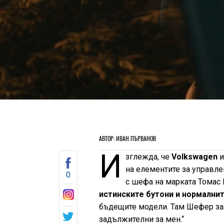
АВТОР: ИВАН ПЪРВАНОВ
И
зглежда, че
Volkswagen
и
на елементите за управле
0
с шефа на марката Томас 
истинските бутони и нормални
бъдещите модели. Там Шефер зая
задължителни за мен.“