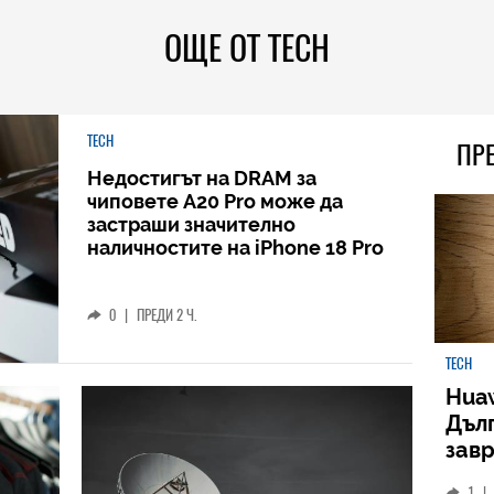
ОЩЕ ОТ TECH
TECH
ПР
Недостигът на DRAM за
чиповете A20 Pro може да
застраши значително
наличностите на iPhone 18 Pro
0
|
ПРЕДИ 2 Ч.
TECH
Huaw
Дъл
зав
слу
1
|