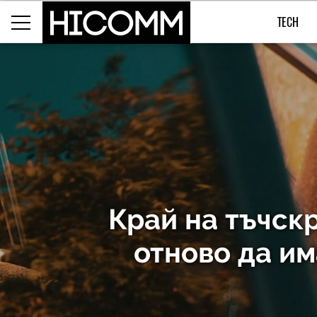
TECH
Край на тъчск
отново да им