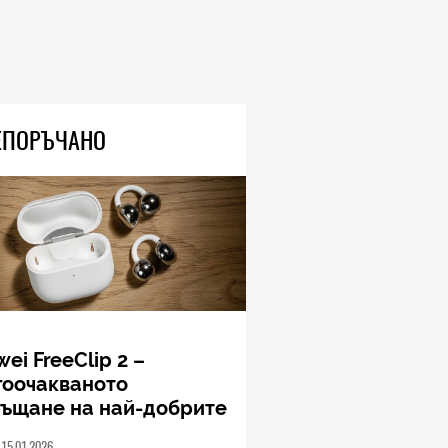
ЕПОРЪЧАНО
ei FreeClip 2 –
гоочакваното
ръщане на най-добрите
шалки на Huawei (РЕВЮ)
15.01.2026