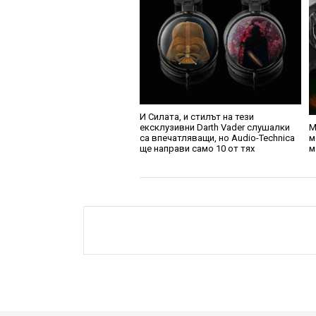
И Силата, и стилът на тези
ексклузивни Darth Vader слушалки
M
са впечатляващи, но Audio-Technica
м
ще направи само 10 от тях
м