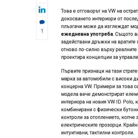
Това е отговорът на VW на остра
докосването интериори от послед
плъзгачи може да изглеждат мод
1
ежедневна употреба
. Същото в
задействани дръжки на вратите 
отново по-силно върху реалните
проектира концепции за управле
Първите признаци на тази страт
марка за автомобили с високи д
концерна VW. Примери за това са
модела вече демонстрират елеме
интериора на новия VW ID. Polo,
комбинирани с физически бутони
контроли за отоплението, копче 
електрическите прозорци. Крайн
интуитивни, тактилни контроли.