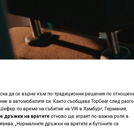
ска да се върне към по-традиционни решения по отношен
ние в автомобилите си. Както съобщава TopGear след разг
Шефер по време на събитие на VW в Хамбург, Германия,
те дръжки на вратите
отново ще играят по-важна роля в
вява: „Нормалните дръжки на вратите и бутоните са