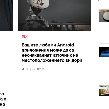
TECH
Вашите любими Android
приложения може да са
неочакваният източник на
местоположението ви дори
когато не го споделяте
0
|
07.08.2026
ва
а е
на