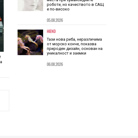
HIEND
Китай заема шест от 10-те топ
места при хуманоидните
роботи, но качеството в САЩ
е по-високо
05.08.2026
HIEND
Тази нова риба, неразличима
W
от морско конче, показва
та
природен дизайн, основан на
уникалност и заемки
06.08.2026