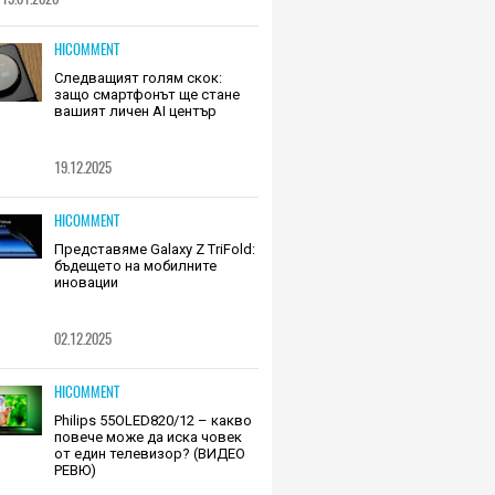
HICOMMENT
Следващият голям скок:
защо смартфонът ще стане
вашият личен AI център
19.12.2025
HICOMMENT
Представяме Galaxy Z TriFold:
бъдещето на мобилните
иновации
02.12.2025
HICOMMENT
Philips 55OLED820/12 – какво
повече може да иска човек
от един телевизор? (ВИДЕО
РЕВЮ)