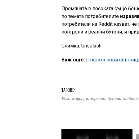
Промяната в посоката също беше
по темата потребителите
изразяв
потребители на Reddit казват, ч
контроли и реални бутони, и при
Снимка: Unsplash
Виж още:
Откриха нови спътниц
ТАГОВЕ:
Volkswagen
,
интересно
,
бутони
,
любопи