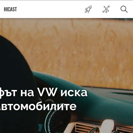
HICAST
фът на VW иска
 автомобилите