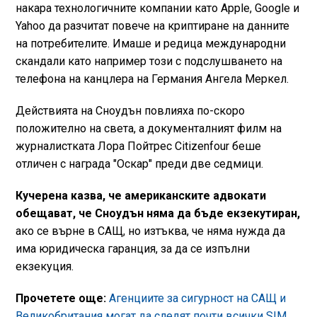
накара технологичните компании като Apple, Google и
Yahoo да разчитат повече на криптиране на данните
на потребителите. Имаше и редица международни
скандали като например този с подслушването на
телефона на канцлера на Германия Ангела Меркел.
Действията на Сноудън повлияха по-скоро
положително на света, а документалният филм на
журналистката Лора Пойтрес Citizenfour беше
отличен с награда "Оскар" преди две седмици.
Кучерена казва, че американските адвокати
обещават, че Сноудън няма да бъде екзекутиран,
ако се върне в САЩ, но изтъква, че няма нужда да
има юридическа гаранция, за да се изпълни
екзекуция.
Прочетете още:
Агенциите за сигурност на САЩ и
Великобритания могат да следят почти всички SIM