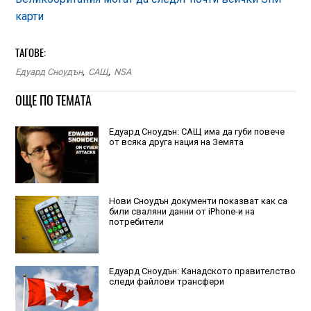
карти
ТАГОВЕ:
Едуард Сноудън
,
САЩ
,
NSA
ОЩЕ ПО ТЕМАТА
Едуард Сноудън: САЩ има да губи повече
от всяка друга нация на Земята
Нови Сноудън документи показват как са
били сваляни данни от iPhone-и на
потребители
Едуард Сноудън: Канадското правителство
следи файлови трансфери