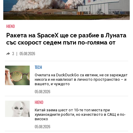
HIEND
Ракета на SpaceX ще се разбие в Луната
със скорост седем пъти по-голяма от
скоростта на звука
3
|
05.08.2026
TECH
Очилата на DuckDuckGo са евтини, не се зареждат
никога и не навлизат в личното пространство – и
вашето, и чуждото
05.08.2026
HIEND
Китай заема шест от 10-те топ места при
хуманоидните роботи, но качеството в САЩ е по-
високо
05.08.2026