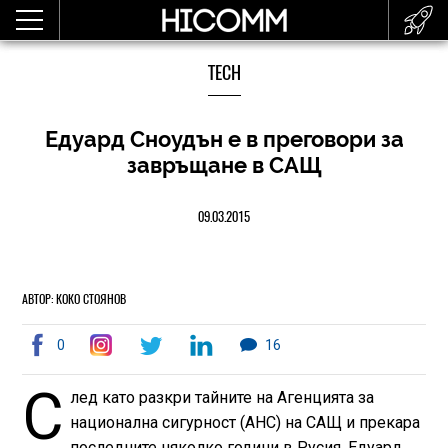
TECH
Едуард Сноудън е в преговори за
завръщане в САЩ
09.03.2015
АВТОР: КОКО СТОЯНОВ
0
16
С
лед като разкри тайните на Агенцията за
национална сигурност (АНС) на САЩ и прекара
последните няколко години в Русия, Едуард