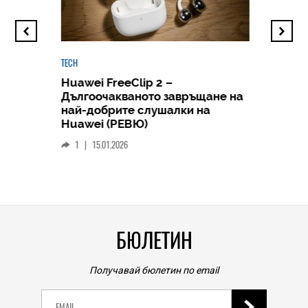
TECH
Huawei FreeClip 2 –
Дългоочакваното завръщане на
HICOMME
най-добрите слушалки на
Следв
Huawei (РЕВЮ)
смар
1
|
15.01.2026
личен
0
|
БЮЛЕТИН
Получавай бюлетин по email