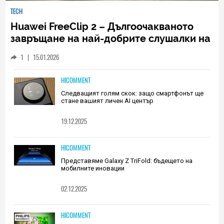
TECH
Huawei FreeClip 2 – Дългоочакваното
завръщане на най-добрите слушалки на
Huawei (РЕВЮ)
1
|
15.01.2026
HICOMMENT
Следващият голям скок: защо смартфонът ще
стане вашият личен AI център
19.12.2025
HICOMMENT
Представяме Galaxy Z TriFold: бъдещето на
мобилните иновации
02.12.2025
HICOMMENT