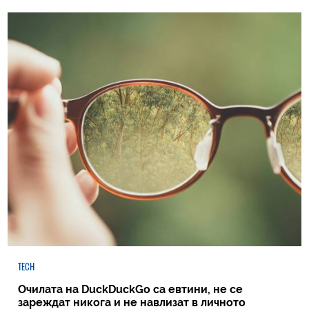
TECH
Очилата на DuckDuckGo са евтини, не се
зареждат никога и не навлизат в личното