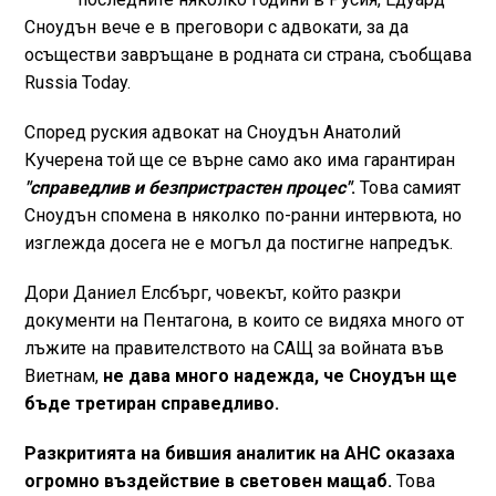
Сноудън вече е в преговори с адвокати, за да
осъществи завръщане в родната си страна, съобщава
Russia Today.
Според руския адвокат на Сноудън Анатолий
Кучерена той ще се върне само ако има гарантиран
"справедлив и безпристрастен процес"
.
Това самият
Сноудън спомена в няколко по-ранни интервюта, но
изглежда досега не е могъл да постигне напредък.
Дори Даниел Елсбърг, човекът, който разкри
документи на Пентагона, в които се видяха много от
лъжите на правителството на САЩ за войната във
Виетнам,
не дава много надежда, че Сноудън ще
бъде третиран справедливо.
Разкритията на бившия аналитик на АНС оказаха
огромно въздействие в световен мащаб.
Това