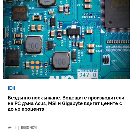
TECH
Бездънно поскъпване: Водещите производители
на РС дъна Asus, MSI и Gigabyte вдигат цените с
до 50 процента
0
|
06.08.2026