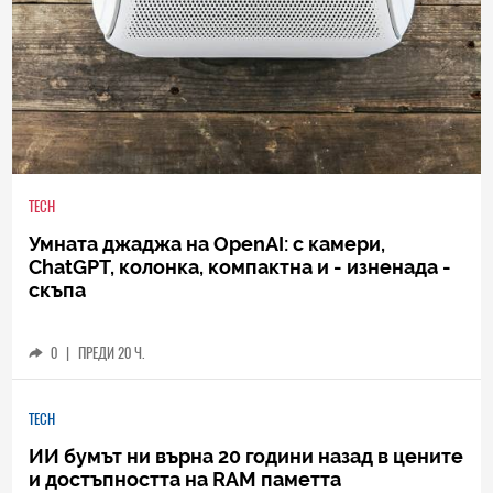
TECH
Умната джаджа на OpenAI: с камери,
ChatGPT, колонка, компактна и - изненада -
скъпа
0
|
ПРЕДИ 20 Ч.
TECH
ИИ бумът ни върна 20 години назад в цените
и достъпността на RAM паметта