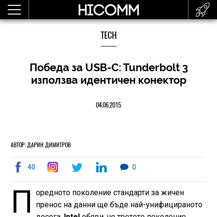
TECH
Победа за USB-C: Tunderbolt 3
използва идентичен конектор
04.06.2015
АВТОР: ДАРИН ДИМИТРОВ
40
0
П
оредното поколение стандарти за жичен
пренос на данни ще бъде най-унифицираното
досега.
Intel
обяви, че третото поколение