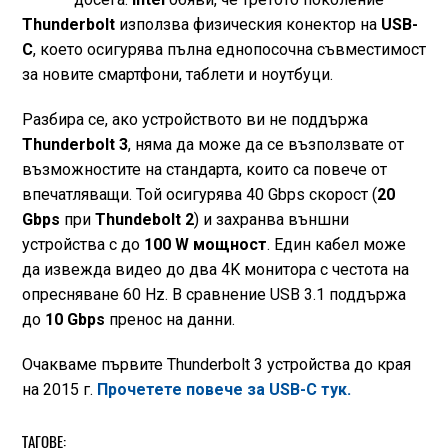
Thunderbolt
използва физическия конектор на
USB-
C
, което осигурява пълна еднопосочна съвместимост
за новите смартфони, таблети и ноутбуци.
Разбира се, ако устройството ви не поддържа
Thunderbolt 3
, няма да може да се възползвате от
възможностите на стандарта, които са повече от
впечатляващи. Той осигурява 40 Gbps скорост (
20
Gbps
при
Thundebolt 2
) и захранва външни
устройства с до
100 W мощност
. Един кабел може
да извежда видео до два 4K монитора с честота на
опресняване 60 Hz. В сравнение USB 3.1 поддържа
до
10 Gbps
пренос на данни.
Очакваме първите Thunderbolt 3 устройства до края
на 2015 г.
Прочетете повече за USB-C тук.
ТАГОВЕ: