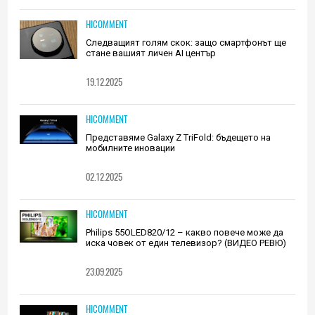
HICOMMENT
Следващият голям скок: защо смартфонът ще
стане вашият личен AI център
19.12.2025
HICOMMENT
Представяме Galaxy Z TriFold: бъдещето на
мобилните иновации
02.12.2025
HICOMMENT
Philips 55OLED820/12 – какво повече може да
иска човек от един телевизор? (ВИДЕО РЕВЮ)
23.09.2025
HICOMMENT