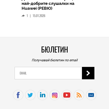
HICOMME
най-добрите слушалки на
Следв
Huawei (РЕВЮ)
смар
1
|
15.01.2026
личен
0
|
БЮЛЕТИН
Получавай бюлетин по email