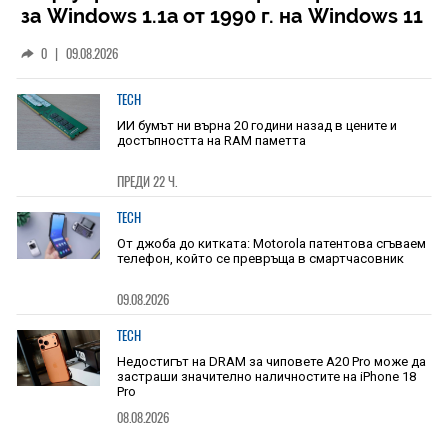
за Windows 1.1a от 1990 г. на Windows 11
0
|
09.08.2026
TECH
ИИ бумът ни върна 20 години назад в цените и
достъпността на RAM паметта
ПРЕДИ 22 Ч.
TECH
От джоба до китката: Motorola патентова сгъваем
телефон, който се превръща в смартчасовник
09.08.2026
TECH
Недостигът на DRAM за чиповете A20 Pro може да
застраши значително наличностите на iPhone 18
Pro
08.08.2026