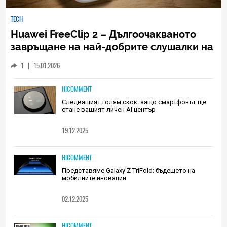
TECH
Huawei FreeClip 2 – Дългоочакваното
завръщане на най-добрите слушалки на
Huawei (РЕВЮ)
1
|
15.01.2026
HICOMMENT
Следващият голям скок: защо смартфонът ще
стане вашият личен AI център
19.12.2025
HICOMMENT
Представяме Galaxy Z TriFold: бъдещето на
мобилните иновации
02.12.2025
HICOMMENT