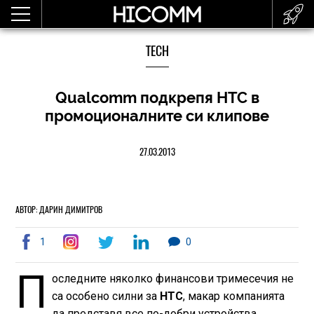
TECH
Qualcomm подкрепя HTC в
промоционалните си клипове
27.03.2013
АВТОР: ДАРИН ДИМИТРОВ
1
0
П
оследните няколко финансови тримесечия не
са особено силни за
HTC
, макар компанията
да представя все по-добри устройства.