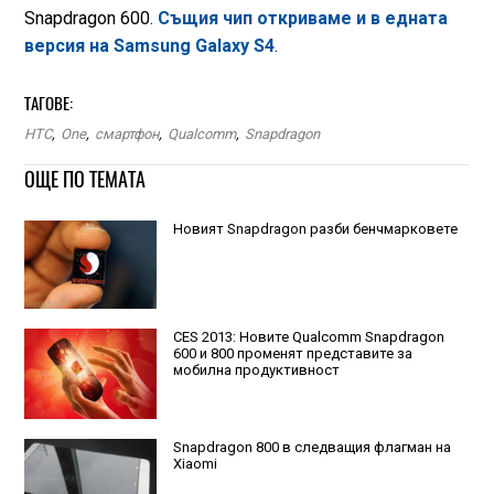
Snapdragon 600.
Същия чип откриваме и в едната
версия на Samsung Galaxy S4
.
ТАГОВЕ:
HTC
,
One
,
смартфон
,
Qualcomm
,
Snapdragon
ОЩЕ ПО ТЕМАТА
Новият Snapdragon разби бенчмарковете
CES 2013: Новите Qualcomm Snapdragon
600 и 800 променят представите за
мобилна продуктивност
Snapdragon 800 в следващия флагман на
Xiaomi