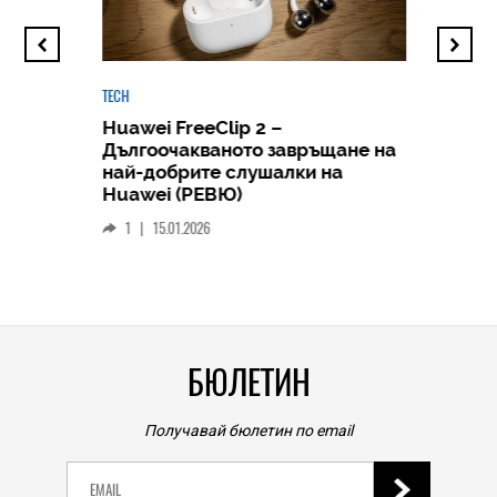
TECH
Huawei FreeClip 2 –
Дългоочакваното завръщане на
HICOMME
най-добрите слушалки на
Следв
Huawei (РЕВЮ)
смар
1
|
15.01.2026
личен
0
|
БЮЛЕТИН
Получавай бюлетин по email