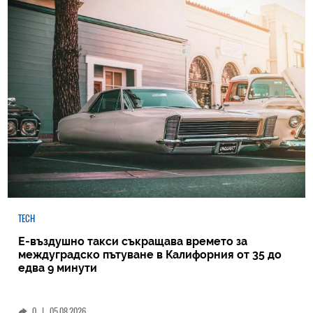
TECH
Е-въздушно такси съкращава времето за
междуградско пътуване в Калифорния от 35 до
едва 9 минути
0
|
05.08.2026