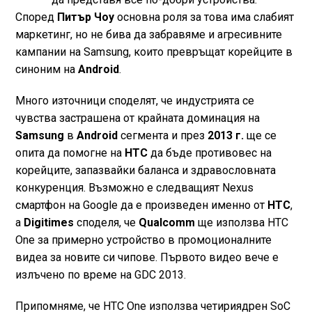
Според
Питър Чоу
основна роля за това има слабият
маркетинг, но не бива да забравяме и агресивните
кампании на Samsung, които превръщат корейците в
синоним на
Android
.
Много източници споделят, че индустрията се
чувства застрашена от крайната доминация на
Samsung
в
Android
сегмента и през
2013 г.
ще се
опита да помогне на
HTC
да бъде противовес на
корейците, запазвайки баланса и здравословната
конкуренция. Възможно е следващият Nexus
смартфон на Google да е произведен именно от
HTC
,
а
Digitimes
споделя, че
Qualcomm
ще използва HTC
One за примерно устройство в промоционалните
видеа за новите си чипове. Първото видео вече е
излъчено по време на GDC 2013.
Припомняме, че HTC One използва четириядрен SoC