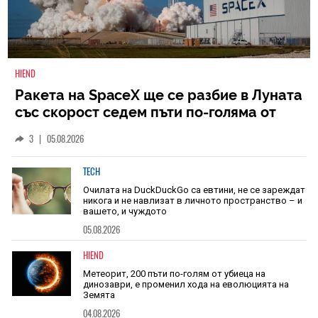
HIEND
Ракета на SpaceX ще се разбие в Луната
със скорост седем пъти по-голяма от
скоростта на звука
3
|
05.08.2026
TECH
Очилата на DuckDuckGo са евтини, не се зареждат
никога и не навлизат в личното пространство – и
вашето, и чуждото
05.08.2026
HIEND
Метеорит, 200 пъти по-голям от убиеца на
динозаври, е променил хода на еволюцията на
Земята
04.08.2026