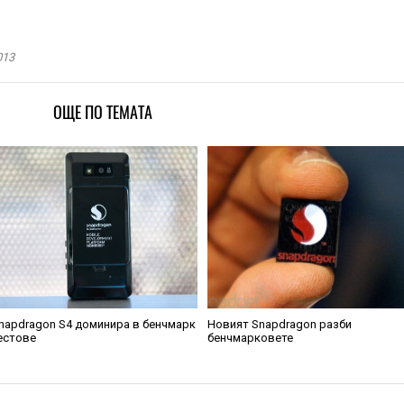
013
ОЩЕ ПО ТЕМАТА
napdragon S4 доминира в бенчмарк
Новият Snapdragon разби
естове
бенчмарковете