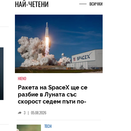
НАЙ-ЧЕТЕНИ
ВСИЧКИ
HIEND
Ракета на SpaceX ще се
разбие в Луната със
скорост седем пъти по-
голяма от скоростта на
3
|
05.08.2026