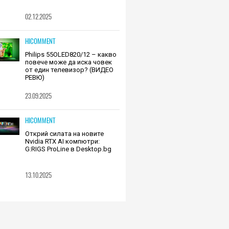
02.12.2025
HICOMMENT
Philips 55OLED820/12 – какво
повече може да иска човек
от един телевизор? (ВИДЕО
РЕВЮ)
23.09.2025
HICOMMENT
Открий силата на новите
Nvidia RTX AI компютри:
G:RIGS ProLine в Desktop.bg
13.10.2025