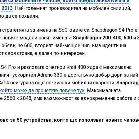
зи са мобилните чипове, които представиха Nvidia и
 2013
. Най-големият производител на мобилен силиций,
о да се похвали.
стратегията за имена на SoC-овете си. Snapdragon S4 Pro е
 - новите модели носят имената
Snapdragon 200
,
400
,
600
и
обяви, че 600, вторият най-мощен чип, има идентична
 от своя страна, е далеч по-интересен.
S4 Pro и разполага с четири Krait 400 ядра с максимална
чният ускорител Adreno 330 е достатъчно добър дори за най
 Cat 4 осигурява още по-високи мобилни скорости.
Snapdra
 който може да прочетете повече тук
. Максималната
 2560 х 2048, има възможност за едновременна работа и 
ове за 50 устройства, които ще използват новите чипов