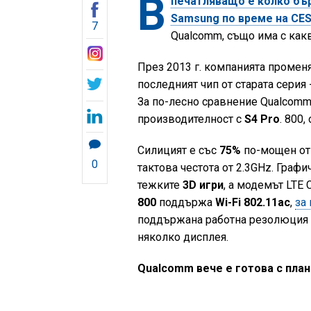
В
печатляващо е колко бър
Samsung по време на CES
7
Qualcomm, също има с какв
През 2013 г. компанията променя 
последният чип от старата серия
За по-лесно сравнение Qualcomm 
производителност с
S4 Pro
. 800,
Силицият е със
75%
по-мощен от 
0
тактова честота от 2.3GHz. Графи
тежките
3D игри
, а модемът LTE
800
поддържа
Wi-Fi 802.11ac
,
за
поддържана работна резолюция е
няколко дисплея.
Qualcomm вече е готова с план