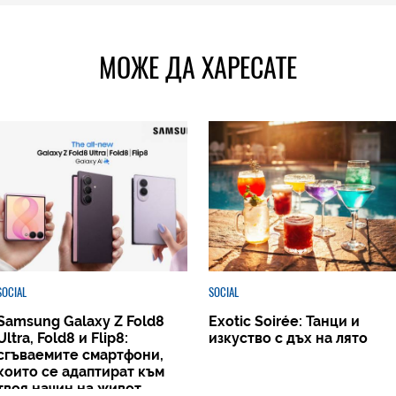
МОЖЕ ДА ХАРЕСАТЕ
SOCIAL
SOCIAL
Samsung Galaxy Z Fold8
Exotic Soirée: Танци и
Ultra, Fold8 и Flip8:
изкуство с дъх на лято
сгъваемите смартфони,
които се адаптират към
твоя начин на живот