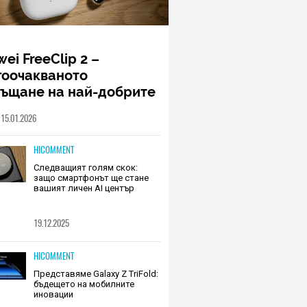
ei FreeClip 2 –
гоочакваното
ръщане на най-добрите
шалки на Huawei (РЕВЮ)
15.01.2026
HICOMMENT
Следващият голям скок:
защо смартфонът ще стане
вашият личен AI център
19.12.2025
HICOMMENT
Представяме Galaxy Z TriFold:
бъдещето на мобилните
иновации