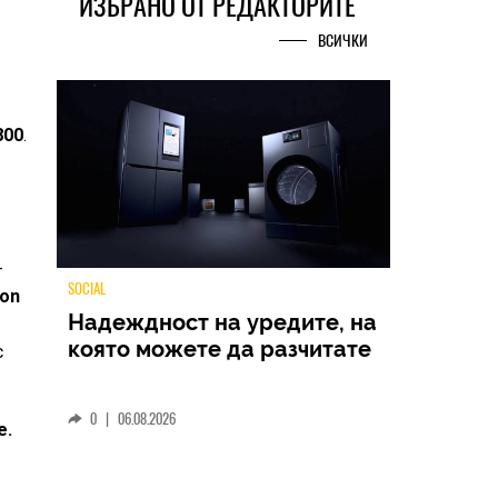
ИЗБРАНО ОТ РЕДАКТОРИТЕ
ВСИЧКИ
800
.
-
gon
с
TECH
Samsung Galaxy Z Fold8
Ultra – ново име, познато
е.
представяне
0
|
04.08.2026