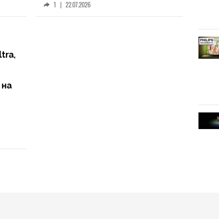
1
|
22.07.2026
tra,
 на