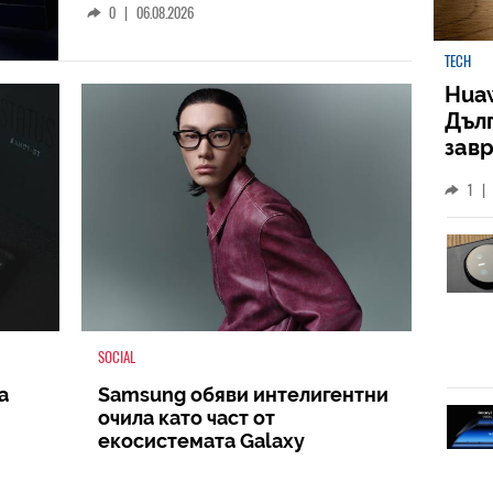
0
|
06.08.2026
TECH
Huaw
Дъл
зав
слу
1
|
SOCIAL
а
Samsung обяви интелигентни
очила като част от
екосистемата Galaxy