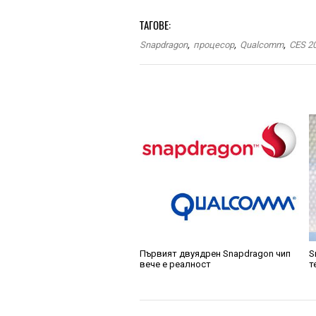
ТАГОВЕ:
Snapdragon
,
процесор
,
Qualcomm
,
CES 2
Първият двуядрен Snapdragon чип
S
вече е реалност
т