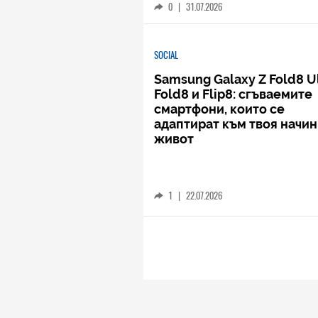
0
|
31.07.2026
SOCIAL
Samsung Galaxy Z Fold8 Ul
Fold8 и Flip8: сгъваемите
смартфони, които се
адаптират към твоя начин
живот
1
|
22.07.2026