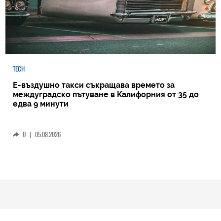
TECH
Е-въздушно такси съкращава времето за
междуградско пътуване в Калифорния от 35 до
едва 9 минути
0
|
05.08.2026