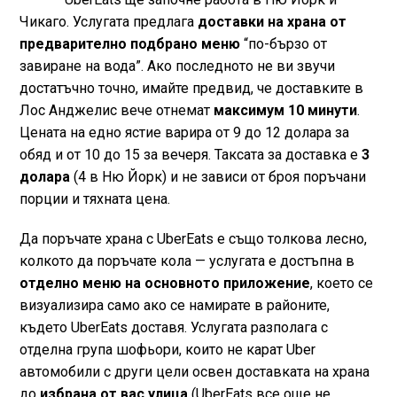
Чикаго. Услугата предлага
доставки на храна от
предварително подбрано меню
“по-бързо от
завиране на вода”. Ако последното не ви звучи
достатъчно точно, имайте предвид, че доставките в
Лос Анджелис вече отнемат
максимум 10 минути
.
Цената на едно ястие варира от 9 до 12 долара за
обяд и от 10 до 15 за вечеря. Таксата за доставка е
3
долара
(4 в Ню Йорк) и не зависи от броя поръчани
порции и тяхната цена.
Да поръчате храна с UberEats е също толкова лесно,
колкото да поръчате кола — услугата е достъпна в
отделно меню на основното приложение
, което се
визуализира само ако се намирате в районите,
където UberEats доставя. Услугата разполага с
отделна група шофьори, които не карат Uber
автомобили с други цели освен доставката на храна
до
избрана от вас улица
(UberEats все още не