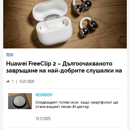
TECH
Huawei FreeClip 2 – Дългоочакваното
завръщане на най-добрите слушалки на
Huawei (РЕВЮ)
1
|
15.01.2026
HICOMMENT
Следващият голям скок: защо смартфонът ще
стане вашият личен AI център
19.12.2025