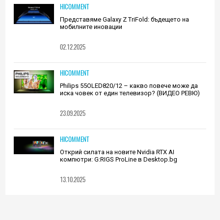
HICOMMENT
Представяме Galaxy Z TriFold: бъдещето на
мобилните иновации
02.12.2025
HICOMMENT
Philips 55OLED820/12 – какво повече може да
иска човек от един телевизор? (ВИДЕО РЕВЮ)
23.09.2025
HICOMMENT
Открий силата на новите Nvidia RTX AI
компютри: G:RIGS ProLine в Desktop.bg
13.10.2025