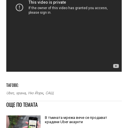
ТАГОВЕ:
Uber
,
храна
,
Ню Йорк
,
САЩ
ОЩЕ ПО ТЕМАТА
В тъмната мрежа вече се продават
крадени Uber акаунти