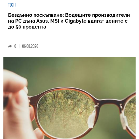
TECH
Бездънно поскъпване: Водещите производители
на РС дъна Asus, MSI и Gigabyte вдигат цените с
до 50 процента
0
|
06.08.2026