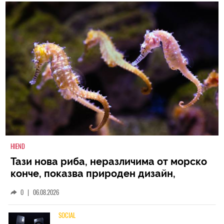
HIEND
Тази нова риба, неразличима от морско
конче, показва природен дизайн,
основан на уникалност и заемки
0
|
06.08.2026
SOCIAL