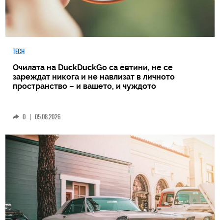
TECH
Очилата на DuckDuckGo са евтини, не се
зареждат никога и не навлизат в личното
пространство – и вашето, и чуждото
0
|
05.08.2026