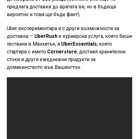
предлага доставки до вратата ви, но в бъдеще
вероятно и това ще бъде факт).
Uber експериментира и с други възможности за
доставка —
UberRush
е куриерска услуга, която беше
тествана в Манхатън, а
UberEssentials
, която
стартира с името
Cornerstore
, доставя хранителни
стоки и други ежедневни продукти за
домакинството във Вашингтон.