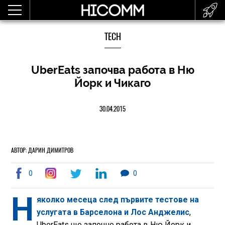
TECH
UberEats започва работа в Ню
Йорк и Чикаго
30.04.2015
АВТОР: ДАРИН ДИМИТРОВ
0
0
Н
яколко месеца след първите тестове на
услугата в Барселона и Лос Анджелис
,
UberEats ще започне работа в Ню Йорк и