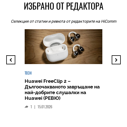
ИЗБРАНО ОТ РЕДАКТОРА
Селекция от статии и ревюта от редакторите на HiComm
TECH
Huawei FreeClip 2 –
Дългоочакваното завръщане на
HICOMME
най-добрите слушалки на
Следв
Huawei (РЕВЮ)
смар
1
|
15.01.2026
личен
0
|