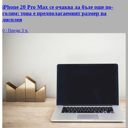
iPhone 20 Pro Max се очаква да бъде още по-
голям: това е предполагаемият размер на
дисплея
0
|
Преди 3 ч.