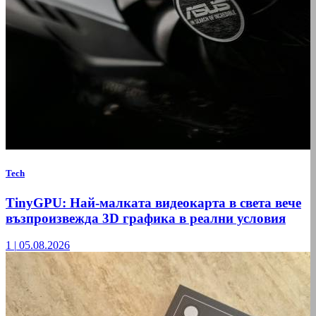
Tech
TinyGPU: Най-малката видеокарта в света вече
възпроизвежда 3D графика в реални условия
1
|
05.08.2026