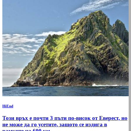
HiEnd
Този връх е почти 3 пъти по-висок от Еверест, но
не може да го усетите, защото се издига в
рамките на 600 км