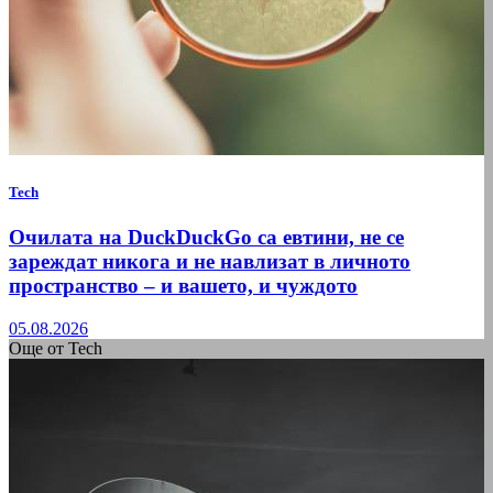
Tech
Очилата на DuckDuckGo са евтини, не се
зареждат никога и не навлизат в личното
пространство – и вашето, и чуждото
05.08.2026
Още от Tech