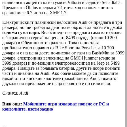
италиански акценти като гумите Vittoria и седлото Sella Italia.
Предавката Öhlins предлага 7.1 инча ход на окачването в
сравнение с 6.7 инча на XMF 1.7.
Електрическият планински велосипед Audi се предлага в три
размера, но ще трябва да действате бързо и да носите в джоба
голяма сума пари.
Велосипедът се предлага само като модел
с "ограничена серия" на цена от 8499 паунда (около 10 200
долара) в Обединеното кралство. Това го поставя
приблизително наравно с eBike Sport на Porsche за 10 700
долара и е на цена доста по-висока от тази на Bash/Mtn за 3999
долара, електронния велосипед на GMC Hummer (също за
3999 долара) и по-мощния електровелосипед на Jeep за 5499
долара. Плащате за голямата батерия, другите добре познати
части и дизайна на Audi. Ако обаче можете да си позволите
някой от по-високия клас електромобили на Audi, тяхното
двуколесно предложение също вероятно е по силите ви.
Снимка: Audi
Виж още:
Мобилните игри изкарват повече от РС и
конзолните, взети заедно