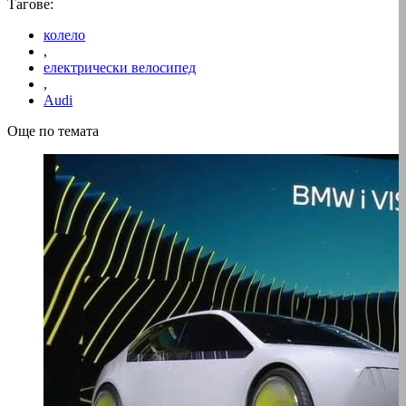
Тагове:
колело
,
електрически велосипед
,
Audi
Още по темата