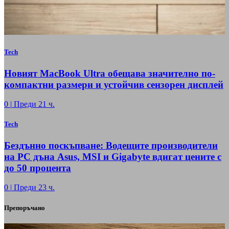
Tech
Новият MacBook Ultra обещава значително по-
компактни размери и устойчив сензорен дисплей
0
|
Преди 21 ч.
Tech
Бездънно поскъпване: Водещите производители
на РС дъна Asus, MSI и Gigabyte вдигат цените с
до 50 процента
0
|
Преди 23 ч.
Препоръчано