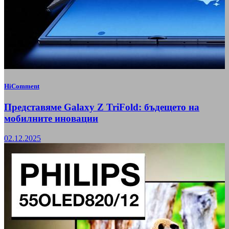
HiComment
Представяме Galaxy Z TriFold: бъдещето на
мобилните иновации
02.12.2025