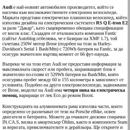
Audi
е най-новият автомобилен производител, който се
насочва към висококачествените електронни велосипеди.
Марката представи електрически планински велосипед, който
използва дизайна на електрическия състезател
RS Q E-tron E2
за рали "Дакар", като същевременно обещава спецификации
от висок клас. Създаден от италианската компания Fantic
(сайтът Autoblog отбелязва, че е базиран на XMF 1.7), той
съчетава 250W мотор Brose (подобен на този за Harley-
Davidson's Serial 1 Bash/Mtn) с 720Wh батерия на Fantic, за да
осигури значителен въртящ момент от 66 фут-паунда.
Въпреки че на този етап Audi не предоставя информация за
максималната скорост или пробега, захранващият блок е
значително по-голям от 529Wh батерия на Bash/Mtn, която
осигурява пробег между 60 и 155 километра в зависимост от
условията. Подобно на други електровелосипеди, задвижвани
от Brose, моделът на Audi има
четири нива на електрическа
помощ,
вариращи от лек Eco до режим Boost.
Конструкцията на алуминиевата рама използва части, които
определено се различават от тези на Porsche eBike, освен
двигателя и батерията. Можете да очаквате дискови спирачки
IN.CA.S, вилка и амортисьор Öhlins, както и компоненти Sram
за веригата, превключвателите и дерайльора. Ще откриете и