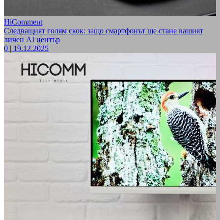
HiComment
Следващият голям скок: защо смартфонът ще стане вашият
личен AI център
0
|
19.12.2025