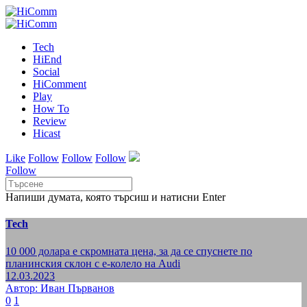
Tech
HiEnd
Social
HiComment
Play
How To
Review
Hicast
Like
Follow
Follow
Follow
Follow
Напиши думата, която търсиш и натисни Enter
Tech
10 000 долара е скромната цена, за да се спуснете по
планинския склон с е-колело на Audi
12.03.2023
Автор: Иван Първанов
0
1