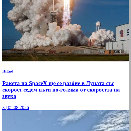
HiEnd
Ракета на SpaceX ще се разбие в Луната със
скорост седем пъти по-голяма от скоростта на
звука
3
|
05.08.2026