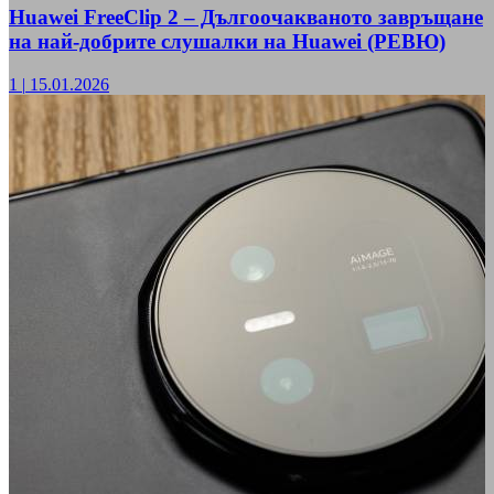
Huawei FreeClip 2 – Дългоочакваното завръщане
на най-добрите слушалки на Huawei (РЕВЮ)
1
|
15.01.2026