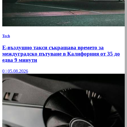
Tech
Е-въздушно такси съкращава времето за
междуградско пътуване в Калифорния от 35 до
едва 9 минути
0
|
05.08.2026