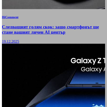
HiComment
Следващият голям скок: защо смартфонът ще
стане вашият личен AI център
19.12.2025