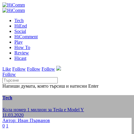
Tech
HiEnd
Social
HiComment
Play
How To
Review
Hicast
Like
Follow
Follow
Follow
Follow
Напиши думата, която търсиш и натисни Enter
Tech
Кола номер 1 милион за Tesla е Model Y
11.03.2020
Автор: Иван Първанов
0
1