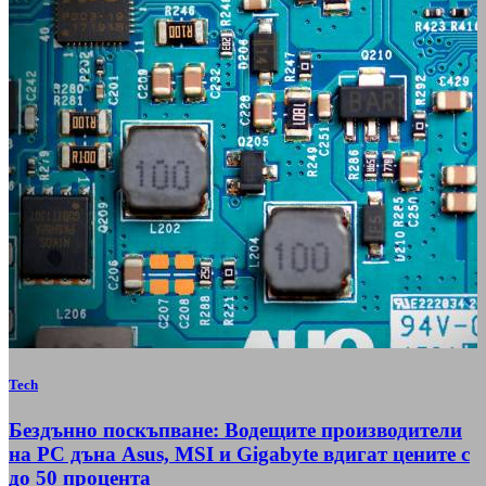
Tech
Бездънно поскъпване: Водещите производители
на РС дъна Asus, MSI и Gigabyte вдигат цените с
до 50 процента