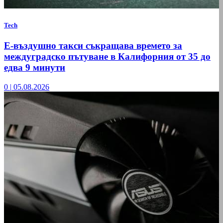
Tech
Е-въздушно такси съкращава времето за
междуградско пътуване в Калифорния от 35 до
едва 9 минути
0
|
05.08.2026