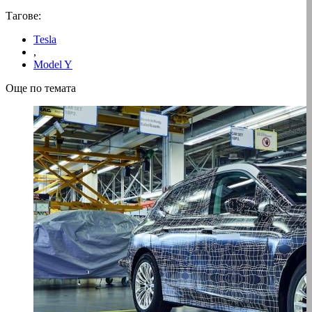
Тагове:
Tesla
,
Model Y
Още по темата