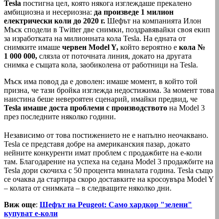
Tesla
постигна цел, която някога изглеждаше прекалено
амбициозна и несериозна:
да произведе 1 милион
електрически коли до 2020 г.
Шефът на компанията Илон
Мъск сподели в Twitter две снимки, поздравявайки своя екип
за изработката на милионната кола Tesla. На едната от
снимките имаше
червен Model Y,
който вероятно е
кола №
1 000 000,
слязла от поточната линия, докато на другата
снимка е същата кола, заобиколена от работници на Tesla.
Мъск има повод да е доволен: имаше момент, в който той
призна, че тази бройка изглежда недостижима. За момент това
наистина беше невероятен сценарий, имайки предвид, че
Tesla имаше доста проблеми с производството
на Model 3
през последните няколко години.
Независимо от това постижението не е напълно неочаквано.
Tesla се представя добре на американския пазар, докато
нейните конкуренти имат проблем с продажбите на е-коли
там. Благодарение на успеха на седана Model 3 продажбите на
Tesla дори скочиха с 50 процента миналата година. Tesla също
се очаква да стартира скоро доставките на кросоувъра Model Y
– колата от снимката – в следващите няколко дни.
Виж още
:
Шефът на Peugeot: Само хардкор "зелени"
купуват е-коли