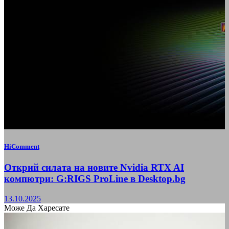
HiComment
Открий силата на новите Nvidia RTX AI
компютри: G:RIGS ProLine в Desktop.bg
13.10.2025
Може Да Харесате