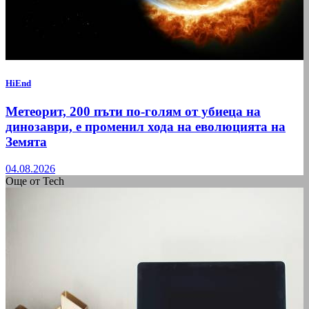
HiEnd
Метеорит, 200 пъти по-голям от убиеца на
динозаври, е променил хода на еволюцията на
Земята
04.08.2026
Още от Tech