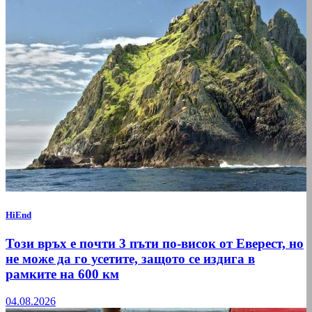
HiEnd
Този връх е почти 3 пъти по-висок от Еверест, но
не може да го усетите, защото се издига в
рамките на 600 км
04.08.2026