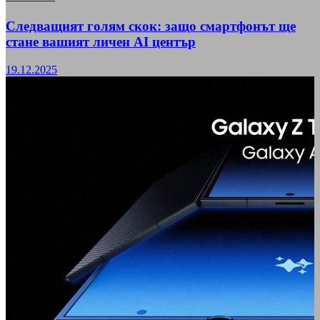
Следващият голям скок: защо смартфонът ще
стане вашият личен AI център
19.12.2025