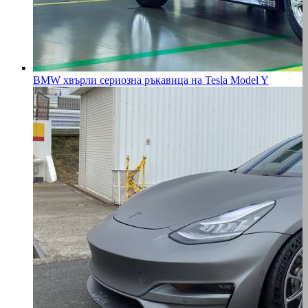
BMW хвърли сериозна ръкавица на Tesla Model Y