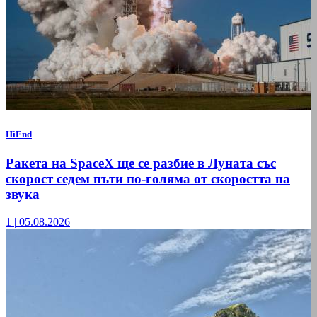
HiEnd
Ракета на SpaceX ще се разбие в Луната със
скорост седем пъти по-голяма от скоростта на
звука
1
|
05.08.2026