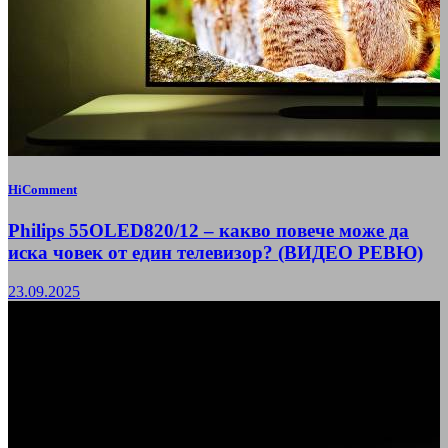
HiComment
Philips 55OLED820/12 – какво повече може да
иска човек от един телевизор? (ВИДЕО РЕВЮ)
23.09.2025