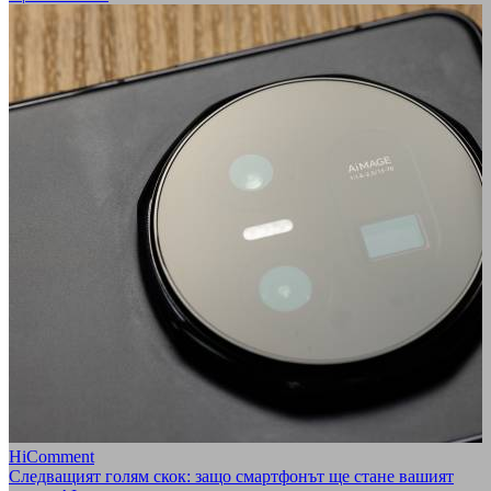
HiComment
Следващият голям скок: защо смартфонът ще стане вашият