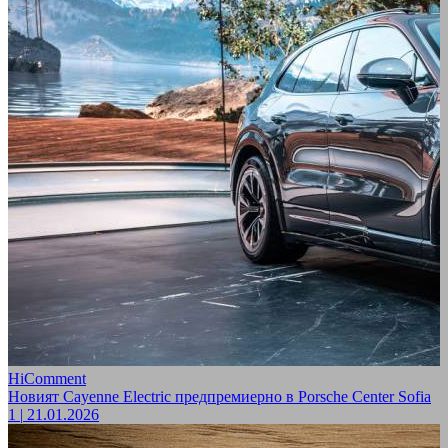
HiComment
Новият Cayenne Electric предпремиерно в Porsche Center Sofia
1
|
21.01.2026