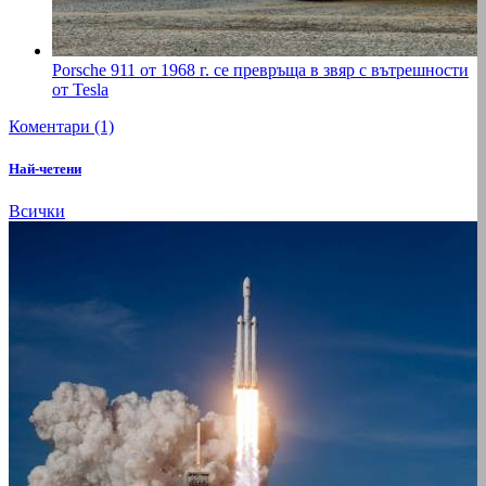
Porsche 911 от 1968 г. се превръща в звяр с вътрешности
от Tesla
Коментари (1)
Най-четени
Всички