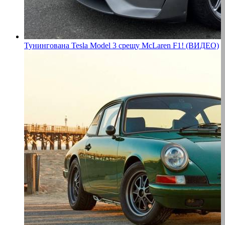
Тунингована Tesla Model 3 срещу McLaren F1! (ВИДЕО)