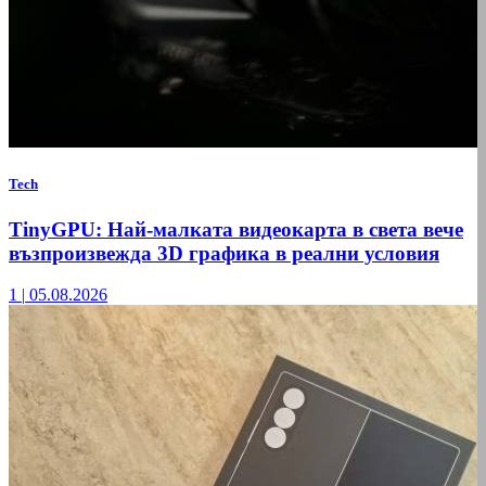
Tech
TinyGPU: Най-малката видеокарта в света вече
възпроизвежда 3D графика в реални условия
1
|
05.08.2026