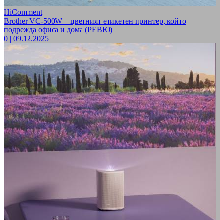
HiComment
Brother VC-500W – цветният етикетен принтер, който
подрежда офиса и дома (РЕВЮ)
0
|
09.12.2025