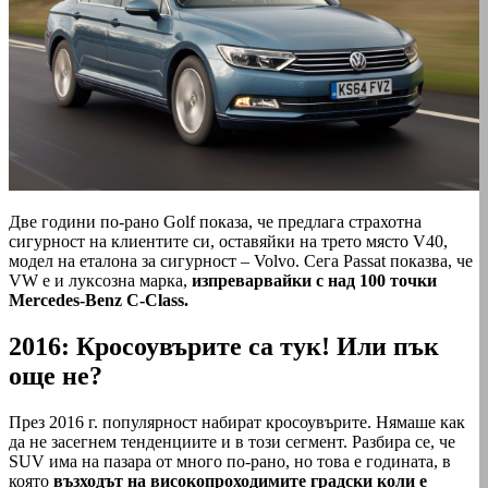
Две години по-рано Golf показа, че предлага страхотна
сигурност на клиентите си, оставяйки на трето място V40,
модел на еталона за сигурност – Volvo. Сега Passat показва, че
VW e и луксозна марка,
изпреварвайки с над 100 точки
Mercedes-Benz C-Class.
2016: Кросоувърите са тук! Или пък
още не?
През 2016 г. популярност набират кросоувърите. Нямаше как
да не засегнем тенденциите и в този сегмент. Разбира се, че
SUV има на пазара от много по-рано, но това е годината, в
която
възходът на високопроходимите градски коли е