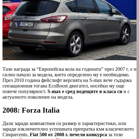
Тази награда за “Европейска кола на годината” през 2007 г. е и
силно начало за модела, което определено му е необходимо.
През 2010 година фейслифт версията на S-max вече съдържа
сензационния тогава EcoBoost двигател, носейки му още
повече популярност.
S-max е сред водещите в класа си
и с
актуалното поколение на модела.
2008: Forza Italia
Дали заради компактния си размер и характеристики, или
заради изключително успешната препратка към класическото
Cinquecento,
Fiat 500 от 2008 г. печели конкурса
за този