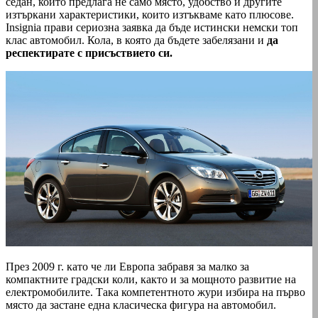
седан, който предлага не само място, удобство и другите
изтъркани характеристики, които изтъкваме като плюсове.
Insignia прави сериозна заявка да бъде истински немски топ
клас автомобил. Кола, в която да бъдете забелязани и
да
респектирате с присъствието си.
През 2009 г. като че ли Европа забравя за малко за
компактните градски коли, както и за мощното развитие на
електромобилите. Така компетентното жури избира на първо
място да застане една класическа фигура на автомобил.