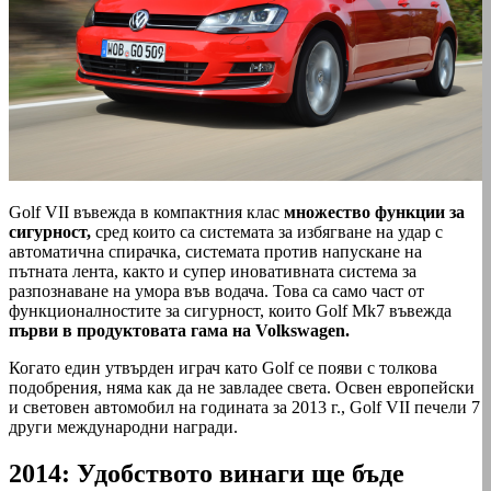
Golf VII въвежда в компактния клас
множество функции за
сигурност,
сред които са системата за избягване на удар с
автоматична спирачка, системата против напускане на
пътната лента, както и супер иновативната система за
разпознаване на умора във водача. Това са само част от
функционалностите за сигурност, които Golf Mk7 въвежда
първи в продуктовата гама на Volkswagen.
Когато един утвърден играч като Golf се появи с толкова
подобрения, няма как да не завладее света. Освен европейски
и световен автомобил на годината за 2013 г., Golf VII печели 7
други международни награди.
2014: Удобството винаги ще бъде