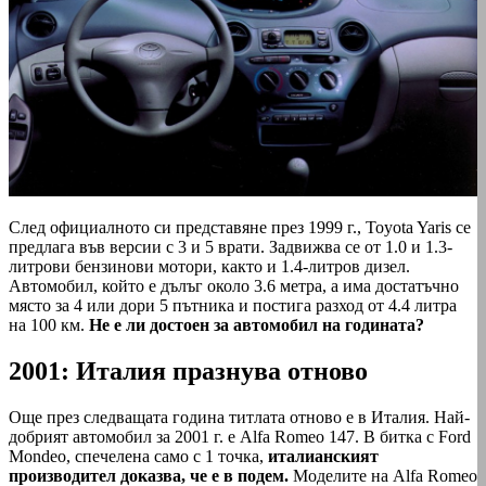
След официалното си представяне през 1999 г., Toyota Yaris се
предлага във версии с 3 и 5 врати. Задвижва се от 1.0 и 1.3-
литрови бензинови мотори, както и 1.4-литров дизел.
Автомобил, който е дълъг около 3.6 метра, а има достатъчно
място за 4 или дори 5 пътника и постига разход от 4.4 литра
на 100 км.
Не е ли достоен за автомобил на годината?
2001: Италия празнува отново
Още през следващата година титлата отново е в Италия. Най-
добрият автомобил за 2001 г. е Alfa Romeo 147. В битка с Ford
Mondeo, спечелена само с 1 точка,
италианският
производител доказва, че е в подем.
Моделите на Alfa Romeo