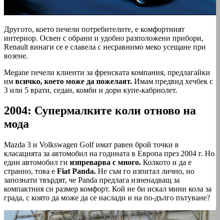
Другото, което печели потребителите, е комфортният
интериор. Освен с обрани и удобно разположени прибори,
Renault винаги се е славела с несравнимо меко усещане при
возене.
Megane печели клиенти за френската компания, предлагайки
им
всичко, което може да пожелаят.
Имам предвид хечбек с
3 или 5 врати, седан, комби и дори купе-кабриолет.
2004: Супермалките коли отново на
мода
Mazda 3 и Volkswagen Golf имат равен брой точки в
класацията за автомобил на годината в Европа през 2004 г. Но
един автомобил ги
изпреварва с много.
Колкото и да е
странно, това е
Fiat Panda.
Не съм го изпитал лично, но
запознати твърдят, че Panda предлага изненадващ за
компактния си размер комфорт. Кой не би искал мини кола за
града, с която да може да се наслади и на по-дълго пътуване?