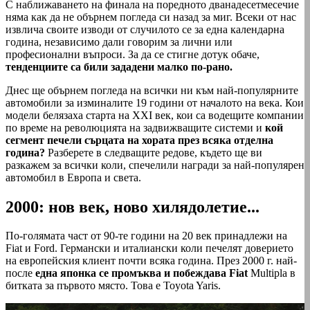
С наближаването на финала на поредното дванадесетмесечие
няма как да не обърнем погледа си назад за миг. Всеки от нас
извлича своите изводи от случилото се за една календарна
година, независимо дали говорим за лични или
професионални въпроси. За да се стигне дотук обаче,
тенденциите са били зададени малко по-рано.
Днес ще обърнем погледа на всички ни към най-популярните
автомобили за изминалите 19 години от началото на века. Кои
модели белязаха старта на XXI век, кои са водещите компании
по време на революцията на задвижващите системи и
кой
сегмент печели сърцата на хората през всяка отделна
година?
Разберете в следващите редове, където ще ви
разкажем за всички коли, спечелили награди за най-популярен
автомобил в Европа и света.
2000: нов век, ново хилядолетие...
По-голямата част от 90-те години на 20 век принадлежи на
Fiat и Ford. Германски и италиански коли печелят доверието
на европейския клиент почти всяка година. През 2000 г. най-
после
една японка се промъква и побеждава Fiat
Multipla в
битката за първото място. Това е Toyota Yaris.