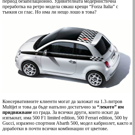
период безапелационно. Удивителната модернистична
преработка на ретро модела сякаш крещи “Forza Italia” с
тънкия си глас. Но има ли нещо лошо в това?
Консервативните клиенти могат да заложат на 1.3-литров
Multijet и това да бъде напълно достатъчно за
“лекото” им
придвижване
из града. За всички други, които искат да
изпъкнат, има 500 F1 limited edition, 500 Ferrari edition, 500 by
Gucci, изразено спортния Abarth 500, модел кабриолет, както и
доработки в почти всички комбинации от цветове.