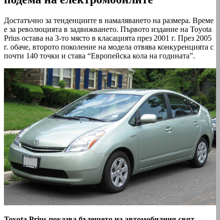
Достатъчно за тенденциите в намаляването на размера. Време
е за революцията в задвижването. Първото издание на Toyota
Prius остава на 3-то място в класацията през 2001 г. През 2005
г. обаче, второто поколение на модела отвява конкуренцията с
почти 140 точки и става “Европейска кола на годината”.
Toyota Prius показва бъдещето на автомобилния свят,