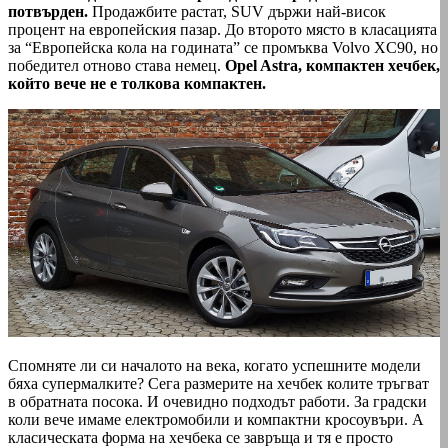
потвърден.
Продажбите растат, SUV държи най-висок
процент на европейския пазар. До второто място в класацията
за “Европейска кола на годината” се промъква Volvo XC90, но
победител отново става немец.
Opel Astra, компактен хечбек,
който вече не е толкова компактен.
Спомняте ли си началото на века, когато успешните модели
бяха супермалките? Сега размерите на хечбек колите тръгват
в обратната посока. И очевидно подходът работи. За градски
коли вече имаме електромобили и компактни кросоувъри. А
класическата форма на хечбека се завръща и тя е просто