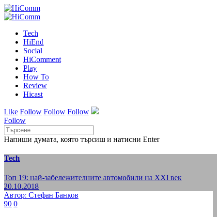
Tech
HiEnd
Social
HiComment
Play
How To
Review
Hicast
Like
Follow
Follow
Follow
Follow
Напиши думата, която търсиш и натисни Enter
Tech
Топ 19: най-забележителните автомобили на XXI век
20.10.2018
Автор: Стефан Банков
90
0