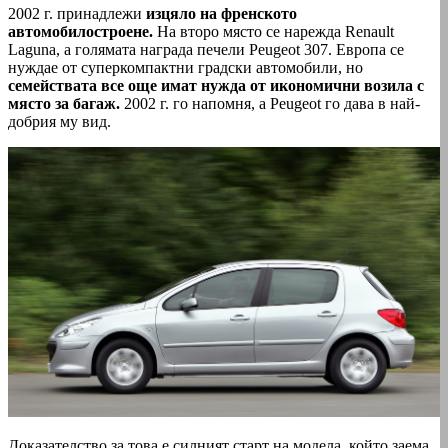
2002 г. принадлежи
изцяло на френското
автомобилостроене.
На второ място се нарежда Renault
Laguna, а голямата награда печели Peugeot 307. Европа се
нуждае от суперкомпактни градски автомобили, но
семействата все още имат нужда от икономични возила с
място за багаж.
2002 г. го напомня, а Peugeot го дава в най-
добрия му вид.
Доказателство за това е силният старт на модела, който заема