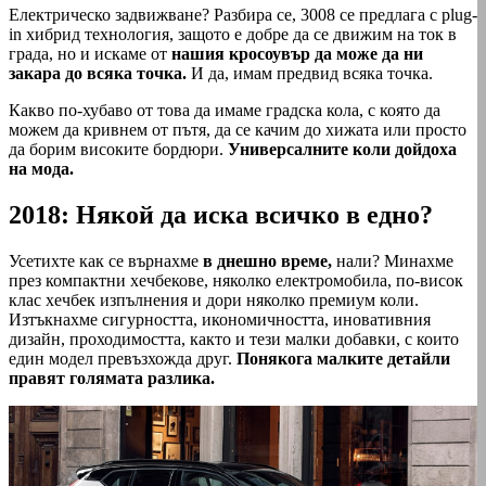
Електрическо задвижване? Разбира се, 3008 се предлага с plug-
in хибрид технология, защото е добре да се движим на ток в
града, но и искаме от
нашия кросоувър да може да ни
закара до всяка точка.
И да, имам предвид всяка точка.
Какво по-хубаво от това да имаме градска кола, с която да
можем да кривнем от пътя, да се качим до хижата или просто
да борим високите бордюри.
Универсалните коли дойдоха
на мода.
2018: Някой да иска всичко в едно?
Усетихте как се върнахме
в днешно време,
нали? Минахме
през компактни хечбекове, няколко електромобила, по-висок
клас хечбек изпълнения и дори няколко премиум коли.
Изтъкнахме сигурността, икономичността, иновативния
дизайн, проходимостта, както и тези малки добавки, с които
един модел превъзхожда друг.
Понякога малките детайли
правят голямата разлика.