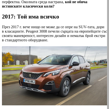
перфектна. Околната среда настрана,
кой не обича
истинските класически коли?
2017: Той има всичко
През 2017 г. вече нищо не може да се опре на SUV-тата, дори
в класациите. Peugeot 3008 печели сърцата на европейците със
своята маневреност, интересен дизайн и немалък брой екстри
в стандартното оборудване.