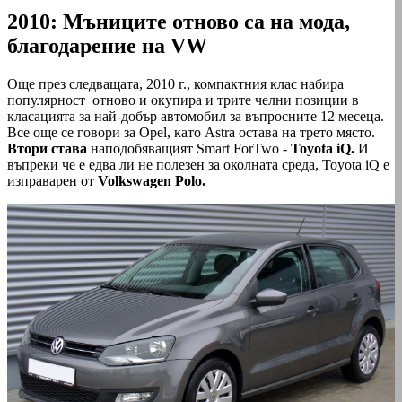
2010: Мъниците отново са на мода,
благодарение на VW
Още през следващата, 2010 г., компактния клас набира
популярност отново и окупира и трите челни позиции в
класацията за най-добър автомобил за въпросните 12 месеца.
Все още се говори за Opel, като Astra остава на трето място.
Втори става
наподобяващият Smart ForTwo -
Toyota iQ.
И
въпреки че е едва ли не полезен за околната среда, Toyota iQ e
изправарен от
Volkswagen Polo.