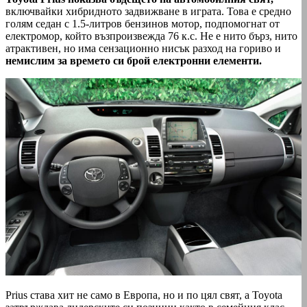
включвайки хибридното задвижване в играта. Това е средно
голям седан с 1.5-литров бензинов мотор, подпомогнат от
електромор, който възпроизвежда 76 к.с. Не е нито бърз, нито
атрактивен, но има сензационно нисък разход на гориво и
немислим за времето си брой електронни елементи.
Prius става хит не само в Европа, но и по цял свят, а Toyota