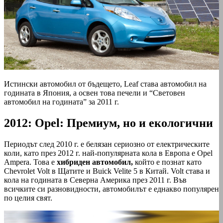
Истински автомобил от бъдещето, Leaf става автомобил на
годината в Япония, а освен това печели и “Световен
автомобил на годината” за 2011 г.
2012: Opel: Премиум, но и екологични
Периодът след 2010 г. е белязан сериозно от електрическите
коли, като през 2012 г. най-популярната кола в Европа е Opel
Ampera. Това е
хибриден автомобил,
който е познат като
Chevrolet Volt в Щатите и Buick Velite 5 в Китай. Volt става и
кола на годината в Северна Америка през 2011 г. Във
всичките си разновидности, автомобилът е еднакво популярен
по целия свят.