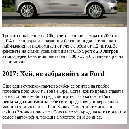
Третото поколение на Clio, което се произвежда от 2005 до
2014 г., се предлага с различни бензинови двигатели, като
най-малкият и икономичен от тях е с обем от 1.2 литра. За
феновете на силни усещания има и Clio Sport с
2.0-литров
атмосферен
бензинов двигател с 200 к.с. и 6-степенна ръчна
трансмисия.
2007: Хей, не забравяйте за Ford
Още един суперкомпактен хечбек се опитва да грабне
победата през 2007 г.. Това е Opel Corsa, който връща славата
си на топ автомобил сред мъниците. Тогава обаче
Ford
решава да напомни за себе си
и представя универсалната
машина за дълъг път – Ford S-max. 7-местният миниван
събира 2 точки повече от Corsa и се утвърждава като еталон за
семеен автомобил, тежащ на мястото си и до днес.