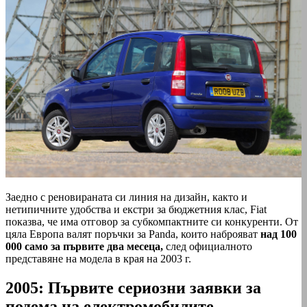
Заедно с реновираната си линия на дизайн, както и
нетипичните удобства и екстри за бюджетния клас, Fiat
показва, че има отговор за субкомпактните си конкуренти. От
цяла Европа валят поръчки за Panda, които наброяват
над 100
000 само за първите два месеца,
след официалното
представяне на модела в края на 2003 г.
2005: Първите сериозни заявки за
подема на електромобилите