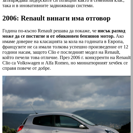
затвърждава лидерските си позиции както в семейния клас,
така и в иновативните задвижващи системи.
2006: Renault винаги има отговор
Година по-късно Renault решава да покаже, че
нисък разход
може да се постигне и от обикновен бензинов мотор.
Ако
имаме доверие на класацията за кола на годината в Европа,
французите не са имали толкова успешно произведение от 12
години насам, защото Clio е последният модел на Renault,
който печели това отличие. През 2006 г. конкуренти на Renault
Clio са Volkswagen и Alfa Romeo, но миниатюрният хечбек се
справя повече от добре.