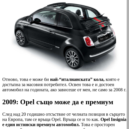
Отново, това е може би
най-“италианската” кола,
която е
достъпна за масовия потребител. Освен това е и достоен
автомобил на годината, ако зависеше от мен, не само за 2008 г.
2009: Opel също може да е премиум
След над 20 годишно отсъствие от челната позиция в сърцето
на Европа, там се връща Opel. Връща се и то как.
Opel Insignia
е един истински премиум автомобил.
Това е просторен