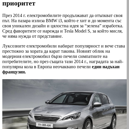
приоритет
През 2014 г. електромобилите продължават да отъпкват своя
път. На пазара излиза BMW i3, който е хит и до момента със
своя уникален дизайн и цялостна идея за “зелена” изработка.
Сред фаворитите се нарежда и Tesla Model S, за който мисля,
че няма нужда от представяне.
Луксозните електромобили набират популярност и вече става
престижно за хората да карат такива. Новият облик на
модерния електромобил бързо печели симпатиите на
потребителите, но през същата тази 2014 г., наградата за най-
популярна кола в Европа неочаквано печели
един надъхан
французин.