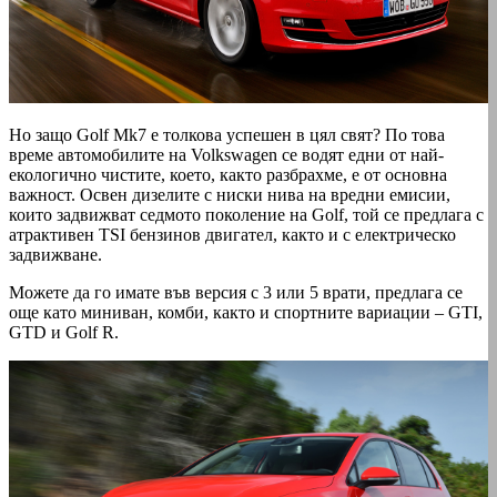
Но защо Golf Mk7 е толкова успешен в цял свят? По това
време автомобилите на Volkswagen се водят едни от най-
екологично чистите, което, както разбрахме, е от основна
важност. Освен дизелите с ниски нива на вредни емисии,
които задвижват седмото поколение на Golf, той се предлага с
атрактивен TSI бензинов двигател, както и с електрическо
задвижване.
Можете да го имате във версия с 3 или 5 врати, предлага се
още като миниван, комби, както и спортните вариации – GTI,
GTD и Golf R.