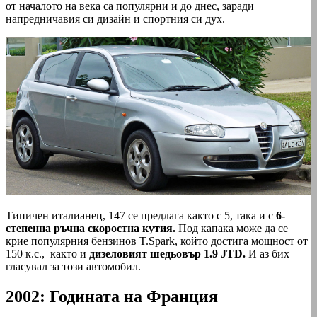
от началото на века са популярни и до днес, заради
напредничавия си дизайн и спортния си дух.
Типичен италианец, 147 се предлага както с 5, така и с
6-
степенна ръчна скоростна кутия.
Под капака може да се
крие популярния бензинов T.Spark, който достига мощност от
150 к.с., както и
дизеловият шедьовър 1.9 JTD.
И аз бих
гласувал за този автомобил.
2002: Годината на Франция