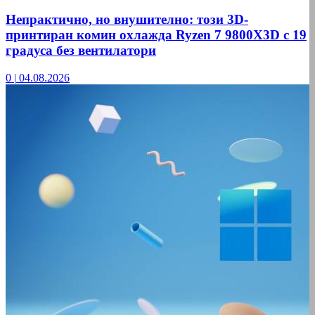
Непрактично, но внушително: този 3D-
принтиран комин охлажда Ryzen 7 9800X3D с 19
градуса без вентилатори
0
|
04.08.2026