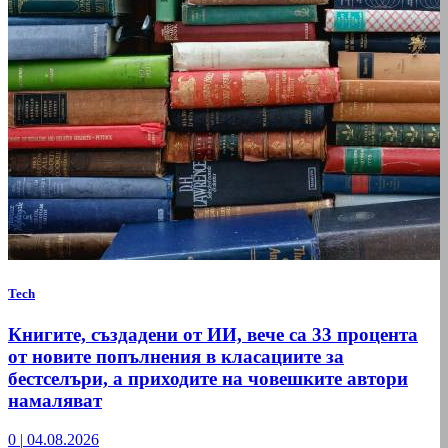
Tech
Книгите, създадени от ИИ, вече са 33 процента
от новите попълнения в класациите за
бестселъри, а приходите на човешките автори
намаляват
0
|
04.08.2026