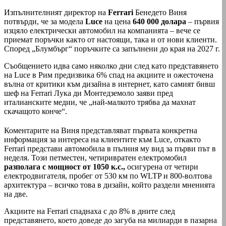
Изпълнителният директор на
Ferrari
Бенедето Виня
потвърди, че за модела
Luce
на цена
640 000 долара
– първия
изцяло електрически автомобил на компанията – вече се
приемат поръчки както от настоящи, така и от нови клиенти.
Според „Блумбърг“ поръчките са запълнени до края на 2027 г.
Съобщението идва само няколко дни след като представянето
на Luce в Рим предизвика 6% спад на акциите и ожесточена
вълна от критики към дизайна в интернет, като самият бивш
шеф на Ferrari Лука ди Монтедземоло заяви пред
италианските медии, че „най-малкото трябва да махнат
скачащото конче“.
Коментарите на Виня представляват първата конкретна
информация за интереса на клиентите към Luce, откакто
Ferrari представи автомобила в пълния му вид за първи път в
неделя. Този петместен, четиривратен електромобил
разполага с мощност от 1050 к.с.,
осигурена от четири
електродвигателя, пробег от 530 км по WLTP и 800-волтова
архитектура – всичко това в дизайн, който раздели мненията
на две.
Акциите на Ferrari спаднаха с до 8% в дните след
представянето, което доведе до загуба на милиарди в пазарна