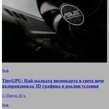
Tech
TinyGPU: Най-малката видеокарта в света вече
възпроизвежда 3D графика в реални условия
1
|
Преди 18 ч.
Tech