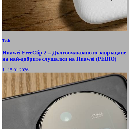
Tech
Huawei FreeClip 2 – Дългоочакваното завръщане
на най-добрите слушалки на Huawei (РЕВЮ)
1
|
15.01.2026