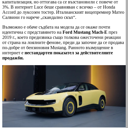
капитализация, но оттогава са се възстановили с повече от
3%. В интернет Luce беше сравняван с всичко – от Honda
Accord до луксозен тостер. Италианският вицепремиер Матео
Салвини го нарече „скандално скъп“.
Възможно е обаче съдбата на модела да се окаже почти
идентична с представянето на
Ford Mustang Mach-E
през
2019 г., което предизвика също толкова ожесточени реакции
от страна на лоялните фенове, преди да започне да се продава
по-добре от бензиновия Mustang. Ранното възмущение в
интернет е
нестандартен показател за действителните
продажби.