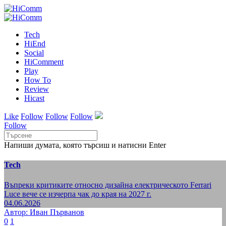
Tech
HiEnd
Social
HiComment
Play
How To
Review
Hicast
Like
Follow
Follow
Follow
Follow
Напиши думата, която търсиш и натисни Enter
Tech
Въпреки критиките относно дизайна електрическото Ferrari
Luce вече се изчерпа чак до края на 2027 г.
04.06.2026
Автор: Иван Първанов
0
1