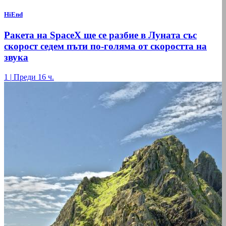
HiEnd
Ракета на SpaceX ще се разбие в Луната със
скорост седем пъти по-голяма от скоростта на
звука
1
|
Преди 16 ч.