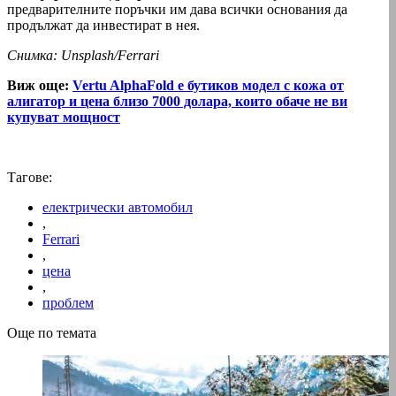
предварителните поръчки им дава всички основания да
продължат да инвестират в нея.
Снимка: Unsplash/Ferrari
Виж още:
Vertu AlphaFold е бутиков модел с кожа от
алигатор и цена близо 7000 долара, които обаче не ви
купуват мощност
Тагове:
електрически автомобил
,
Ferrari
,
цена
,
проблем
Още по темата