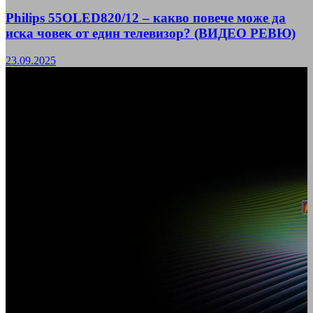
Philips 55OLED820/12 – какво повече може да
иска човек от един телевизор? (ВИДЕО РЕВЮ)
23.09.2025