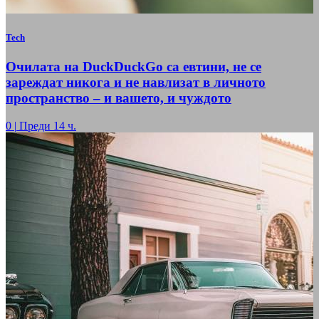
Tech
Очилата на DuckDuckGo са евтини, не се
зареждат никога и не навлизат в личното
пространство – и вашето, и чуждото
0
|
Преди 14 ч.