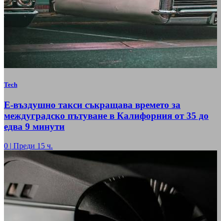
Tech
Е-въздушно такси съкращава времето за
междуградско пътуване в Калифорния от 35 до
едва 9 минути
0
|
Преди 15 ч.