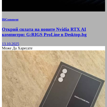
HiComment
Открий силата на новите Nvidia RTX AI
компютри: G:RIGS ProLine в Desktop.bg
13.10.2025
Може Да Харесате