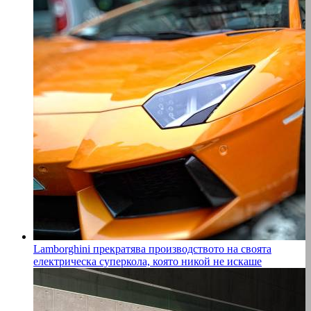
Lamborghini прекратява производството на своята
електрическа суперкола, която никой не искаше