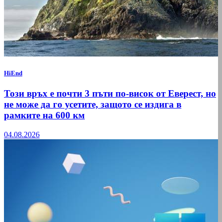
HiEnd
Този връх е почти 3 пъти по-висок от Еверест, но
не може да го усетите, защото се издига в
рамките на 600 км
04.08.2026