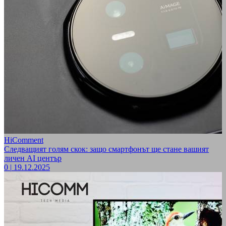
HiComment
Следващият голям скок: защо смартфонът ще стане вашият
личен AI център
0
|
19.12.2025