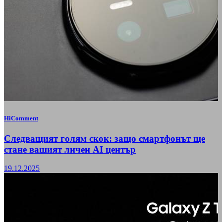
HiComment
Следващият голям скок: защо смартфонът ще
стане вашият личен AI център
19.12.2025