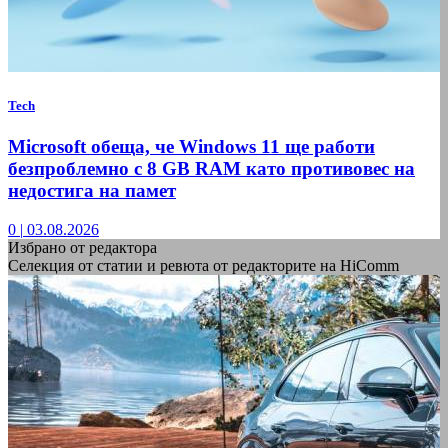
Tech
Microsoft обеща, че Windows 11 ще работи
безпроблемно с 8 GB RAM като противовес на
недостига на памет
0
|
03.08.2026
Избрано от редактора
Селекция от статии и ревюта от редакторите на HiComm