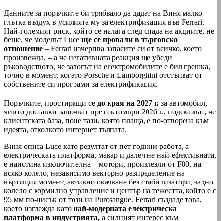
Данните за поръчките би трябвало да дадат на Виня малко
глътка въздух в усилията му за електрификация във Ferrari.
Най-големият риск, който се налага след спада на акциите, не
беше, че моделът Luce
ще се провали в търговско
отношение
– Ferrari изчерпва запасите си от всичко, което
произвежда, – а че негативната реакция ще убеди
ръководството, че залогът на електромобилите е бил грешка,
точно в момент, когато Porsche и Lamborghini отстъпват от
собствените си програми за електрификация.
Поръчките, простиращи се
до края на 2027 г.
за автомобил,
чиито доставки започват през октомври 2026 г., подсказват, че
клиентската база, поне тази, която плаща, е по-отворена към
идеята, отколкото интернет тълпата.
Виня описа Luce като резултат от пет години работа, а
електрическата платформа, макар и далеч не най-ефективната,
е наистина изключителна – мотори, произлезли от F80, на
всяко колело, независимо векторно разпределение на
въртящия момент, активно окачване без стабилизатори, задно
колело с кормилно управление и център на тежестта, който е с
95 мм по-нисък от този на Purosangue. Ferrari създаде това,
което изглежда като
най-модерната електрическа
платформа в индустрията,
а силният интерес към