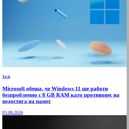
Tech
Microsoft обеща, че Windows 11 ще работи
безпроблемно с 8 GB RAM като противовес на
недостига на памет
03.08.2026