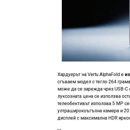
Хардуерът на Vertu AlphaFold е
и
сгъваем модел с тегло 264 грама
може да се зарежда чрез USB-C с
луксозната цена се използва ост
телеобективът използва 5 MP се
ултраширокоъгълна камера и 20 
дисплей с максимална HDR яркост