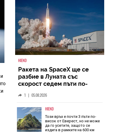
HIEND
Ракета на SpaceX ще се
разбие в Луната със
зи
скорост седем пъти по-
ято
голяма от скоростта на
ки
1
|
05.08.2026
звука
HIEND
Този връх е почти 3 пъти по-
висок от Еверест, но не може
да го усетите, защото се
издига в рамките на 600 км