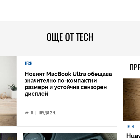
ОЩЕ ОТ TECH
TECH
ПР
Новият MacBook Ultra обещава
значително по-компактни
размери и устойчив сензорен
дисплей
0
|
ПРЕДИ 2 Ч.
TECH
Huaw