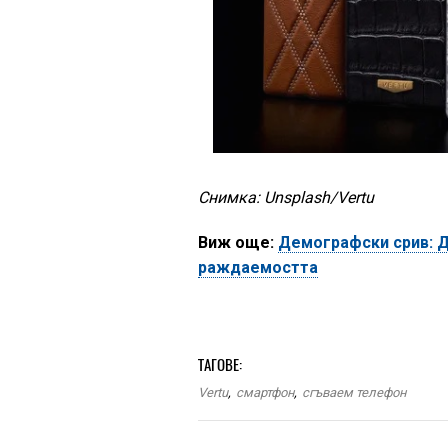
Снимка: Unsplash/Vertu
Виж още:
Демографски срив: Д
раждаемостта
ТАГОВЕ:
Vertu
,
смартфон
,
сгъваем телефон