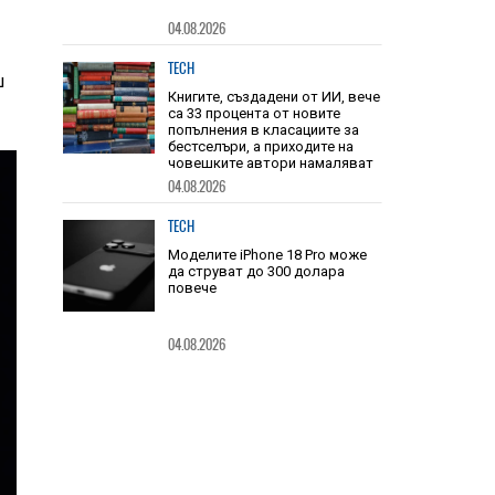
04.08.2026
TECH
ш
Книгите, създадени от ИИ, вече
са 33 процента от новите
попълнения в класациите за
бестселъри, а приходите на
човешките автори намаляват
04.08.2026
TECH
Моделите iPhone 18 Pro може
да струват до 300 долара
повече
04.08.2026