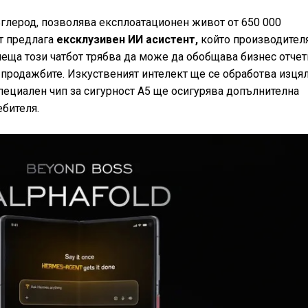
въглерод, позволява експлоатационен живот от 650 000
т предлага
ексклузивен ИИ асистент,
който производител
неща този чатбот трябва да може да обобщава бизнес отчет
в продажбите. Изкуственият интелект ще се обработва изця
 специален чип за сигурност A5 ще осигурява допълнителна
ебителя.