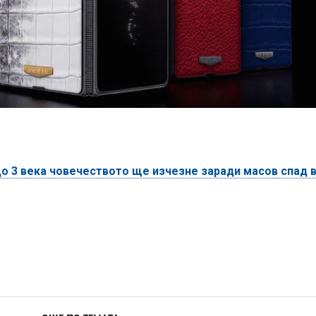
о 3 века човечеството ще изчезне заради масов спад 