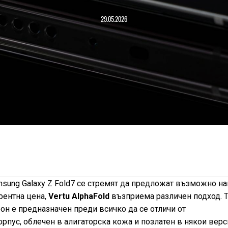
29.05.2026
sung Galaxy Z Fold7 се стремят да предложат възможно на
ентна цена,
Vertu AlphaFold
възприема различен подход. 
он е предназначен преди всичко да се отличи от
рпус, облечен в алигаторска кожа и позлатен в някои верс