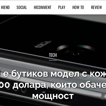
HIEND
SOCIAL
HICOMMENT
PLAY
HOW TO
REVIEW
TECH
 е бутиков модел с ко
00 долара, които обаче
мощност