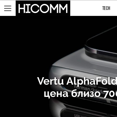
TECH
Vertu AlphaFold
цена близо 70