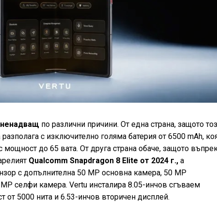
зненадващ
по различни причини. От една страна, защото то
 разполага с изключително голяма батерия от 6500 mAh, ко
 мощност до 65 вата. От друга страна обаче, защото въпре
арелият
Qualcomm Snapdragon 8 Elite от 2024 г.,
а
нзор с допълнителна 50 MP основна камера, 50 MP
MP селфи камера. Vertu инсталира 8.05-инчов сгъваем
 от 5000 нита и 6.53-инчов вторичен дисплей.