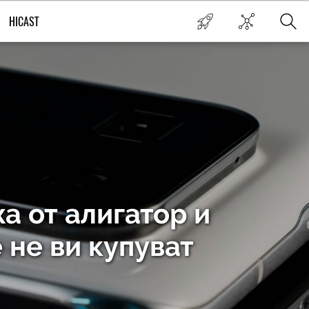
HICAST
жа от алигатор и
 не ви купуват