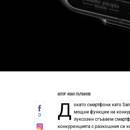
АВТОР: ИВАН ПЪРВАНОВ
Д
окато смартфони като Sam
мощни функции на конкур
0
луксозен сгъваем смартф
конкуренцията с разкошния си ко