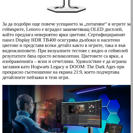
За да подобри още повече усещането за „потапяне“ в игрите за
геймърите, Lenovo е вградил зашеметяващ OLED дисплей,
който предлага невероятно ярки цветове. Сертифицираният
панел Display HDR TB400 осигурява дълбоки и наситени
цветове и представя всеки детайл както в игрите, така и във
видеоклиповете. При визуалните тестове с видео и геймплей
резултатите бяха просто великолепни. Цветовете са ярки, а
изображенията – ясни и отчетливи. Удоволствие е да играеш
заглавия като Hogwarts Legacy и DOOM: The Dark Ages при
прекрасно съотношение на екрана 21:9, което подчертава
детайлните пейзажи в тези игри.