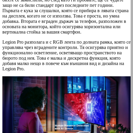
защо не са били стандарт през последните пет години.
Първата е кука за слушалки, която се прибира в лявата страна
на дисплея, когато не се използва. Това е проста, но умна
добавка. Втората е вграден държач за телефон, разположен в
основата на монитора, който осигурява хоризонтална или
вертикална стойка за вашия смартфон.
Legion Pro разполага и с RGB лента по долната рамка, която се
управлява чрез вградените контроли. Тя осигурява приятно и
функционално осветление, осветяващо пространството на
бюрото под нея. Това е малка и дискретна функция, която
добавя малко нещо в повече към външния вид и дизайна на
Legion Pro.