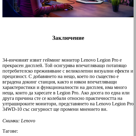
Заключение
34-инчовият извит гейминг монитор Lenovo Legion Pro е
прекрасен дисплей. Той осигурява впечатляващо потапящо
потребителско преживяване с великолепни визуални ефекти и
прецизност. С добавянето на нещо, което по същество е
вградена докинг станция, както и някои впечатляващи
характеристики и функционалности на дисплея, има много
неща, които да харесате в Legion Pro. Ако досега по една или
друга причина сте се колебали относно практичността на
ултрашироките монитори, представянето на Lenovo Legion Pro
34WD-10 със сигурност ще промени мнението ви.
Снимки: Lenovo
Тагове: