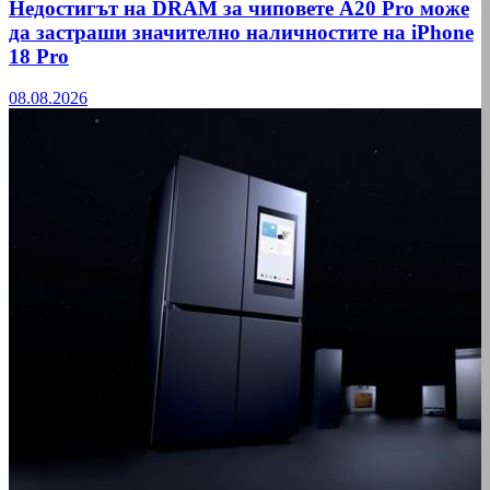
Недостигът на DRAM за чиповете A20 Pro може
да застраши значително наличностите на iPhone
18 Pro
08.08.2026