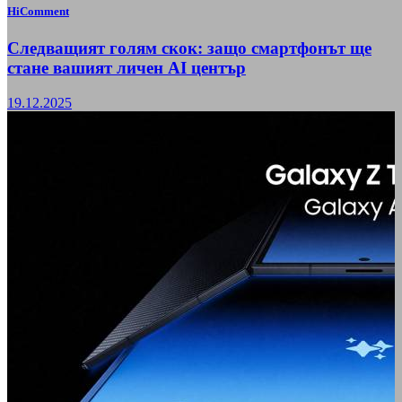
HiComment
Следващият голям скок: защо смартфонът ще
стане вашият личен AI център
19.12.2025