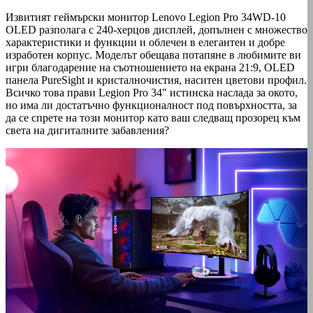
Извитият геймърски монитор Lenovo Legion Pro 34WD-10
OLED разполага с 240-херцов дисплей, допълнен с множество
характеристики и функции и облечен в елегантен и добре
изработен корпус. Моделът обещава потапяне в любимите ви
игри благодарение на съотношението на екрана 21:9, OLED
панела PureSight и кристалночистия, наситен цветови профил.
Всичко това прави Legion Pro 34" истинска наслада за окото,
но има ли достатъчно функционалност под повърхността, за
да се спрете на този монитор като ваш следващ прозорец към
света на дигиталните забавления?