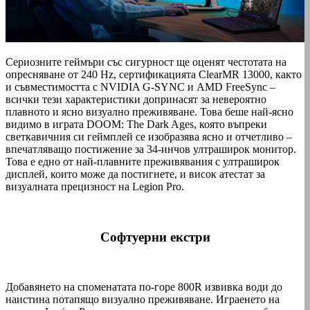
Сериозните геймъри със сигурност ще оценят честотата на
опресняване от 240 Hz, сертификацията ClearMR 13000, както
и съвместимостта с NVIDIA G-SYNC и AMD FreeSync –
всички тези характеристики допринасят за невероятно
плавното и ясно визуално преживяване. Това беше най-ясно
видимо в играта DOOM: The Dark Ages, която въпреки
светкавичния си геймплей се изобразява ясно и отчетливо –
впечатляващо постижение за 34-инчов ултраширок монитор.
Това е едно от най-плавните преживявания с ултраширок
дисплей, които може да постигнете, и висок атестат за
визуалната прецизност на Legion Pro.
Софтуерни екстри
Добавянето на споменатата по-горе 800R извивка води до
наистина потапящо визуално преживяване. Играенето на