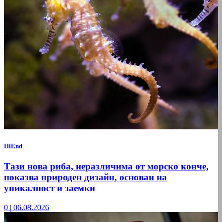
HiEnd
Тази нова риба, неразличима от морско конче,
показва природен дизайн, основан на
уникалност и заемки
0
|
06.08.2026