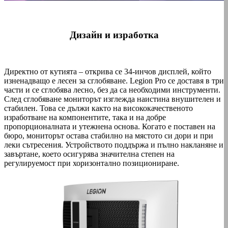
Дизайн и изработка
Директно от кутията – открива се 34-инчов дисплей, който
изненадващо е лесен за сглобяване. Legion Pro се доставя в три
части и се сглобява лесно, без да са необходими инструменти.
След сглобяване мониторът изглежда наистина внушителен и
стабилен. Това се дължи както на висококачественото
изработване на компонентите, така и на добре
пропорционалната и утежнена основа. Когато е поставен на
бюро, мониторът остава стабилно на мястото си дори и при
леки сътресения. Устройството поддържа и пълно накланяне и
завъртане, което осигурява значителна степен на
регулируемост при хоризонтално позициониране.