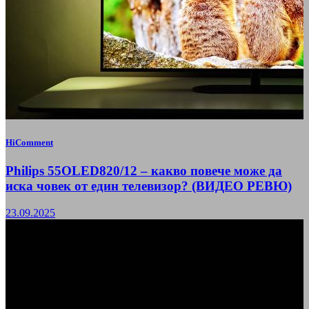
HiComment
Philips 55OLED820/12 – какво повече може да
иска човек от един телевизор? (ВИДЕО РЕВЮ)
23.09.2025