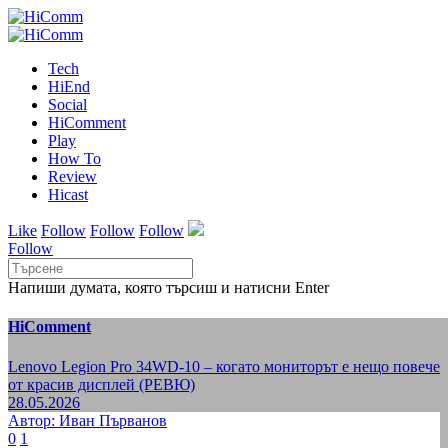
Tech
HiEnd
Social
HiComment
Play
How To
Review
Hicast
Like
Follow
Follow
Follow
Follow
Напиши думата, която търсиш и натисни Enter
HiComment
Lenovo Legion Pro 34WD-10 – когато мониторът е нещо повече
от красив дисплей (РЕВЮ)
28.05.2026
Автор: Иван Първанов
0
1