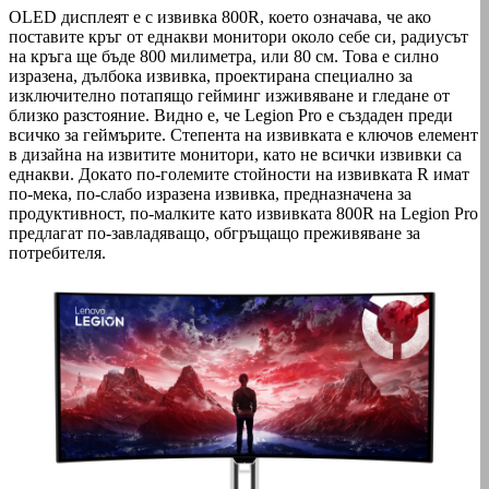
OLED дисплеят е с извивка 800R, което означава, че ако
поставите кръг от еднакви монитори около себе си, радиусът
на кръга ще бъде 800 милиметра, или 80 см. Това е силно
изразена, дълбока извивка, проектирана специално за
изключително потапящо гейминг изживяване и гледане от
близко разстояние. Видно е, че Legion Pro е създаден преди
всичко за геймърите. Степента на извивката е ключов елемент
в дизайна на извитите монитори, като не всички извивки са
еднакви. Докато по-големите стойности на извивката R имат
по-мека, по-слабо изразена извивка, предназначена за
продуктивност, по-малките като извивката 800R на Legion Pro
предлагат по-завладяващо, обгръщащо преживяване за
потребителя.