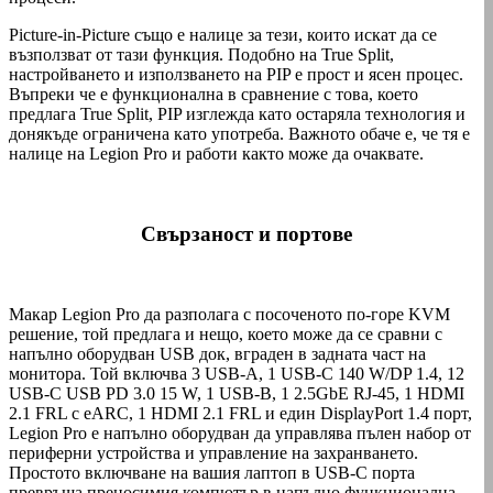
Picture-in-Picture също е налице за тези, които искат да се
възползват от тази функция. Подобно на True Split,
настройването и използването на PIP е прост и ясен процес.
Въпреки че е функционална в сравнение с това, което
предлага True Split, PIP изглежда като остаряла технология и
донякъде ограничена като употреба. Важното обаче е, че тя е
налице на Legion Pro и работи както може да очаквате.
Свързаност и портове
Макар Legion Pro да разполага с посоченото по-горе KVM
решение, той предлага и нещо, което може да се сравни с
напълно оборудван USB док, вграден в задната част на
монитора. Той включва 3 USB-A, 1 USB-C 140 W/DP 1.4, 12
USB-C USB PD 3.0 15 W, 1 USB-B, 1 2.5GbE RJ-45, 1 HDMI
2.1 FRL с eARC, 1 HDMI 2.1 FRL и един DisplayPort 1.4 порт,
Legion Pro е напълно оборудван да управлява пълен набор от
периферни устройства и управление на захранването.
Простото включване на вашия лаптоп в USB-C порта
превръща преносимия компютър в напълно функционална