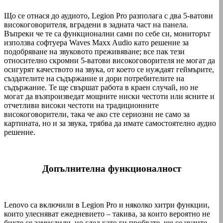
Що се отнася до аудиото, Legion Pro разполага с два 5-ватови
високоговорителя, вградени в задната част на панела.
Въпреки че те са функционални сами по себе си, мониторът
използва софтуера Waves Maxx Audio като решение за
подобряване на звуковото преживяване; все пак тези
относително скромни 5-ватови високоговорителя не могат да
осигурят качеството на звука, от което се нуждаят геймърите,
създателите на съдържание и дори потребителите на
съдържание. Те ще свършат работа в краен случай, но не
могат да възпроизведат мощните ниски честоти или ясните и
отчетливи високи честоти на традиционните
високоговорители, така че ако сте сериозни не само за
картината, но и за звука, трябва да имате самостоятелно аудио
решение.
Допълнителна функционалност
Lenovo са включили в Legion Pro и няколко хитри функции,
които улесняват ежедневието – такива, за които вероятно не
бихте се замислили, но след като ги пробвате, ще се чудите