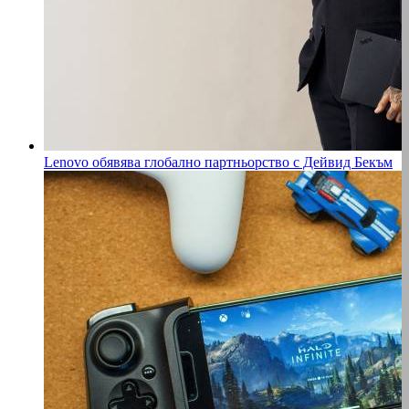
Lenovo обявява глобално партньорство с Дейвид Бекъм