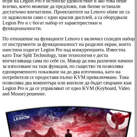
игри на Legion Pro е истинско удоволствие и ако това беше
всичко, което можеше да предложи, пак бихме останали
достатъчно впечатлени. Проектантите на Lenovo обаче не са
се задоволили само с един красив дисплей, а са оборудвали
Legion Pro и с богат набор от характеристики и
функционалности.
По отношение на функциите Lenovo е включил солиден набор
от инструменти за функционалност на разделен екран, които
наистина издигат Legion Pro над конкуренцията. Известна
като True Split Technology, тази технология е доста
впечатляваща сама по себе си. Макар да има различни начини
за използване на тази функция, по същество тя позволява
едновременното показване на до два източника, като на
потребителя се предоставя пълно KVM превключване. Това
позволява два компютъра или конзоли да бъдат свързани към
Legion Pro и да се управляват от едно KVM (Keyboard, Video
and Mouse) решение.