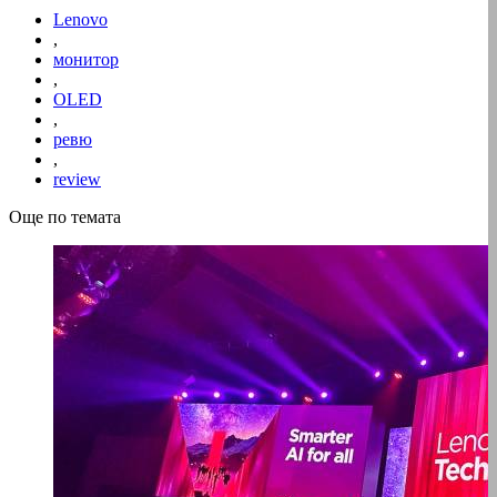
Lenovo
,
монитор
,
OLED
,
ревю
,
review
Още по темата