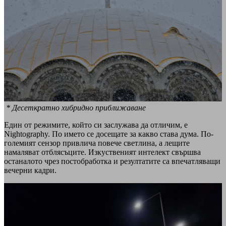
* Десеткратно хибридно приближаване
Един от режимите, който си заслужава да отличим, е
Nightography. По името се досещате за какво става дума. По-
големият сензор привлича повече светлина, а лещите
намаляват отблясъците. Изкуственият интелект свършва
останалото чрез постобработка и резултатите са впечатляващи
вечерни кадри.