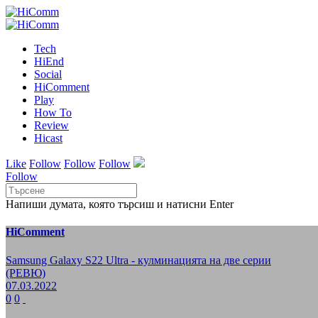
Tech
HiEnd
Social
HiComment
Play
How To
Review
Hicast
Like
Follow
Follow
Follow
Follow
Напиши думата, която търсиш и натисни Enter
HiComment
Samsung Galaxy S22 Ultra - кулминацията на две серии
(РЕВЮ)
07.03.2022
0
0