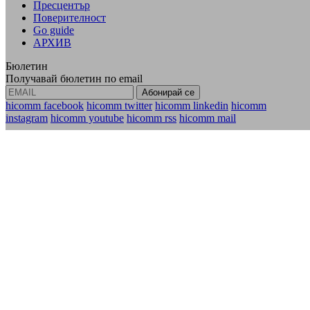
Пресцентър
Поверителност
Go guide
АРХИВ
Бюлетин
Получавай бюлетин по email
hicomm facebook
hicomm twitter
hicomm linkedin
hicomm
instagram
hicomm youtube
hicomm rss
hicomm mail