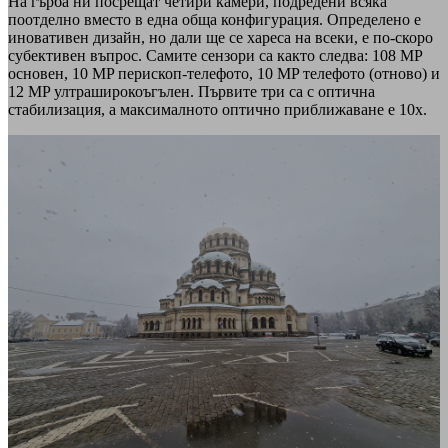
На гърба ни посрещат четири камери, подредени всяка
поотделно вместо в една обща конфигурация. Определено е
иновативен дизайн, но дали ще се хареса на всеки, е по-скоро
субективен въпрос. Самите сензори са както следва: 108 MP
основен, 10 MP перископ-телефото, 10 MP телефото (отново) и
12 MP ултраширокоъгълен. Първите три са с оптична
стабилизация, а максималното оптично приближаване е 10х.