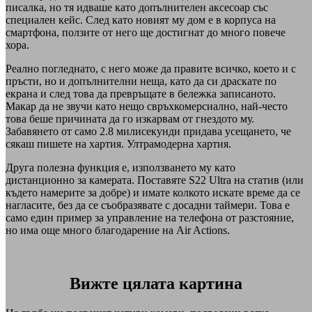
писалка, но тя идваше като допълнителен аксесоар със
специален кейс. След като новият му дом е в корпуса на
смартфона, ползите от него ще достигнат до много повече
хора.
Реално погледнато, с него може да правите всичко, което и с
пръсти, но и допълнителни неща, като да си драскате по
екрана и след това да превръщате в бележка записаното.
Макар да не звучи като нещо свръхкомерсиално, най-често
това беше причината да го изкарвам от гнездото му.
Забавянето от само 2.8 милисекунди придава усещането, че
сякаш пишете на хартия. Ултрамодерна хартия.
Друга полезна функция е, използването му като
дистанционно за камерата. Поставяте S22 Ultra на статив (или
където намерите за добре) и имате колкото искате време да се
нагласите, без да се съобразявате с досадни таймери. Това е
само един пример за управление на телефона от разстояние,
но има още много благодарение на Air Actions.
Вижте цялата картина