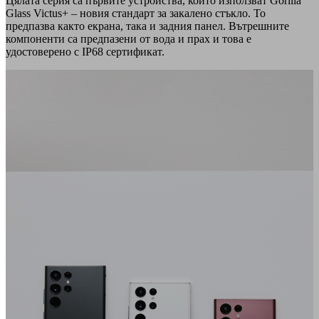
Цялата серия са първите устройства, които използват Gorilla
Glass Victus+ – новия стандарт за закалено стъкло. То
предпазва както екрана, така и задния панел. Вътрешните
компоненти са предпазени от вода и прах и това е
удостоверено с IP68 сертификат.