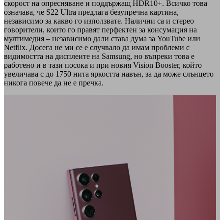
скорост на опресняване и поддържащ HDR10+. Всичко това
означава, че S22 Ultra предлага безупречна картина,
независимо за какво го използвате. Налични са и стерео
говорители, които го правят перфектен за консумация на
мултимедия – независимо дали става дума за YouTube или
Netflix. Досега не ми се е случвало да имам проблеми с
видимостта на дисплеите на Samsung, но въпреки това е
работено и в тази посока и при новия Vision Booster, който
увеличава с до 1750 нита яркостта навън, за да може слънцето
никога повече да не е пречка.