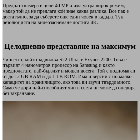
Предната камера е цели 40 MP и има ултраширок режим,
макар той да не предлага кой знае каква разлика. Все пак е
достатъчно, за да съберете още един човек в кадъра. Тук
резолюцията на видеозаснемане достига 4K.
Целодневно представяне на максимум
Чипсетът, който задвижва S22 Ultra, е Exynos 2200. Това е
първият 4-нанометров процесор на Samsung и както
предполагате, най-бързият и мощен досега. Той е подпомаган
от до 12 GB RAM и до 1 TB ROM. Има и версии с по-малко
капацитет на хранилището, ако това ви звучи твърде много.
Само че дори най-способният чип в света не може да оперира
без захранване.