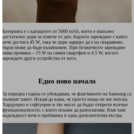
Батерията е с капацитет от 5000 mAh, което е напълно
достатъчно дори за повече от ден. Бързото зареждане с кабел
вече достига 45 W, така че дори зарядът да е на свършване,
бързо може да бъде възобновен. При безжичното зареждане
няма промяна – 15 W на самия смартфон и 4.5 W, когато
зареждате други устройства от него.
Едно ново начало
За поредна година се убеждавам, че флагманите на Samsung са
пълният пакет. Искам да кажа, че просто нищо не им липсва.
Хардуерно и софтуерно в тях могат да бъдат открити всички
функционалности, с които искаме да разполагаме. Към тази
надеждност вече е прибавена и една допълнителна екстра.