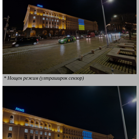
* Нощен режим (ултраширок сензор)