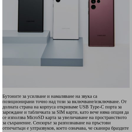
Бутоните за усилване и намаляване на звука са
позиционирани точно над този за включване/изключване. От
долната страна на корпуса откриваме USB Type-C порта за
зареждане и табличката за SIM карти, като вече няма опция да
се използва MicroSD карта за увеличаване на пространството
за съхранение. Сензорът за разпознаване на пръстови
отпечатъци е ултразвуков, което означава, че сканира браздите