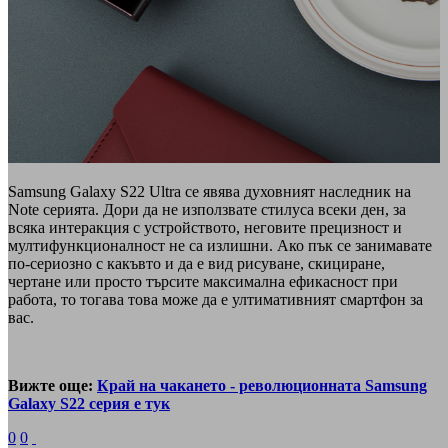
Samsung Galaxy S22 Ultra се явява духовният наследник на
Note серията. Дори да не използвате стилуса всеки ден, за
всяка интеракция с устройството, неговите прецизност и
мултифункционалност не са излишни. Ако пък се занимавате
по-сериозно с какъвто и да е вид рисуване, скициране,
чертане или просто търсите максимална ефикасност при
работа, то тогава това може да е ултимативният смартфон за
вас.
Вижте още:
Край на чакането - революционната Samsung
Galaxy S22 серия е тук
0
0