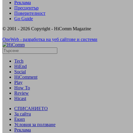
Реклама
Пресцентър
Поверителност
Go Guide
© 2001 - 2026 Copyright - HiComm Magazine
OneWeb - разработка на уеб сайтове и системи
Tech
HiEnd
Social
HiComment
Play
How To
Review
Hicast
СПИСАНИЕТО
За сайта
Екип
Условия за ползване
Реклама