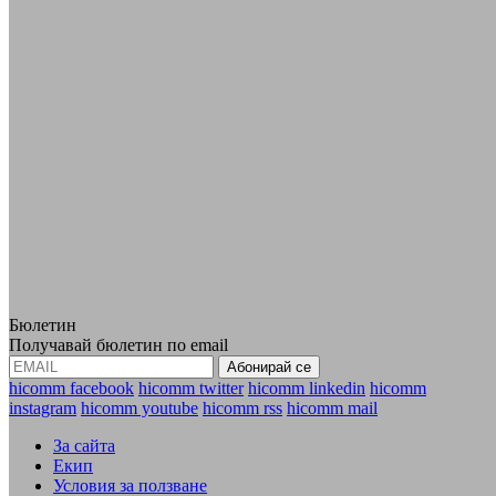
Бюлетин
Получавай бюлетин по email
hicomm facebook
hicomm twitter
hicomm linkedin
hicomm
instagram
hicomm youtube
hicomm rss
hicomm mail
За сайта
Екип
Условия за ползване