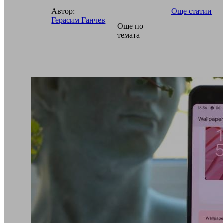
Автор:
Още статии
Герасим Ганчев
Още по
темата