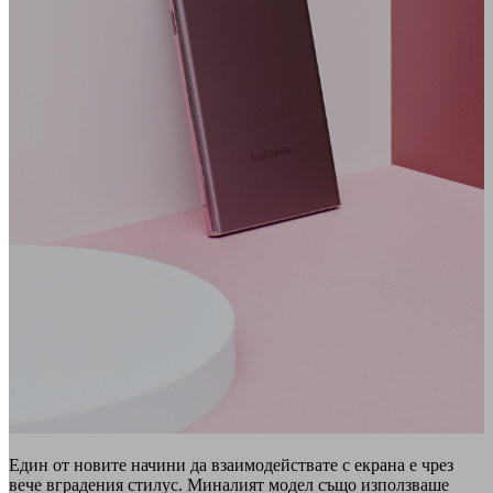
Един от новите начини да взаимодействате с екрана е чрез
вече вградения стилус. Миналият модел също използваше