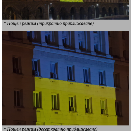
* Нощен режим (трикратно приближаване)
* Нощен режим (десеткратно приближаване)