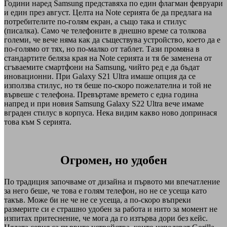
Години наред Samsung представяха по един флагман февруари
и един през август. Целта на Note серията бе да предлага на
потребителите по-голям екран, а също така и стилус
(писалка). Само че телефоните в днешно време са толкова
големи, че вече няма как да съществува устройство, което да е
по-голямо от тях, но по-малко от таблет. Тази промяна в
стандартите беляза края на Note серията и тя бе заменена от
сгъваемите смартфони на Samsung, чийто ред е да бъдат
иновационни. При Galaxy S21 Ultra имаше опция да се
използва стилус, но тя беше по-скоро пожелателна и той не
вървеше с телефона. Превъртаме времето с една година
напред и при новия Samsung Galaxy S22 Ultra вече имаме
вграден стилус в корпуса. Нека видим какво ново допринася
това към S серията.
Огромен, но удобен
По традиция започваме от дизайна и първото ми впечатление
за него беше, че това е голям телефон, но не се усеща като
такъв. Може би не че не се усеща, а по-скоро въпреки
размерите си е страшно удобен за работа и нито за момент не
изпитах притеснение, че мога да го изтърва дори без кейс.