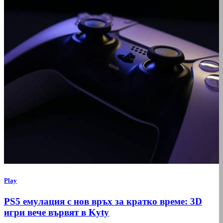
Play
PS5 емулация с нов връх за кратко време: 3D
игри вече вървят в Kyty