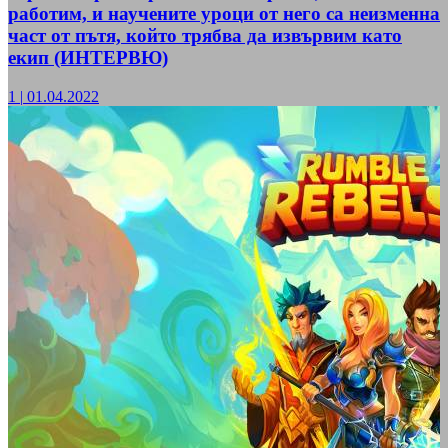
работим, и научените уроци от него са неизменна
част от пътя, който трябва да извървим като
екип (ИНТЕРВЮ)
1
|
01.04.2022