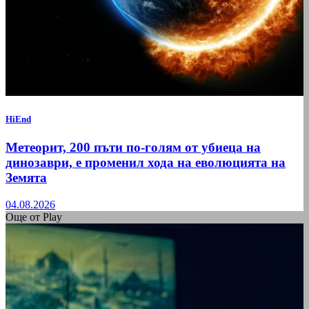
HiEnd
Метеорит, 200 пъти по-голям от убиеца на
динозаври, е променил хода на еволюцията на
Земята
04.08.2026
Още от Play