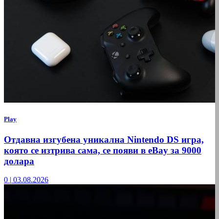
Play
Отдавна изгубена уникална Nintendo DS игра,
която се изтрива сама, се появи в eBay за 9000
долара
0
|
03.08.2026