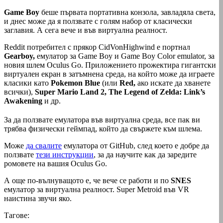
Game Boy
беше първата портативна конзола, завладяла света,
и днес може да я ползвате с голям набор от класически
заглавия. А сега вече и във виртуална реалност.
Reddit потребител с прякор CidVonHighwind е портнал
Gearboy,
емулатор за Game Boy и Game Boy Color emulator, за
новия шлем Oculus Go. Приложението прожектира гигантски
виртуален екран в затъмнена среда, на който може да играете
класики като
Pokemon Blue
(или
Red,
ако искате да хванете
всички),
Super Mario Land 2, The Legend of Zelda: Link’s
Awakening
и др.
За да ползвате емулатора във виртуална среда, все пак ви
трябва физически геймпад, който да свържете към шлема.
Може
да свалите
емулатора от GitHub, след което е добре да
ползвате
тези инструкции
, за да научите как да заредите
ромовете на вашия Oculus Go.
А още по-вълнуващото е, че вече се работи и по
SNES
емулатор за виртуална реалност. Super Metroid във VR
наистина звучи яко.
Тагове: