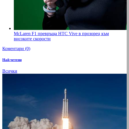
McLaren F1 превръща HTC Vive в прозорец към
високите скорости
Коментари (0)
Най-четени
Всички