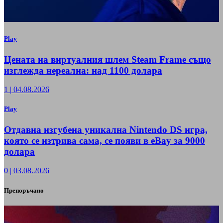
Play
Цената на виртуалния шлем Steam Frame също
изглежда нереална: над 1100 долара
1
|
04.08.2026
Play
Отдавна изгубена уникална Nintendo DS игра,
която се изтрива сама, се появи в eBay за 9000
долара
0
|
03.08.2026
Препоръчано