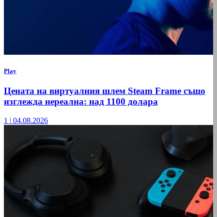
Play
Цената на виртуалния шлем Steam Frame също
изглежда нереална: над 1100 долара
1
|
04.08.2026