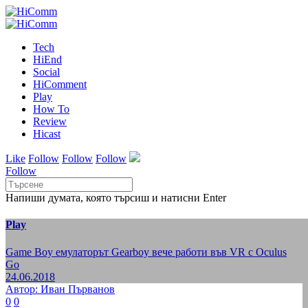
Tech
HiEnd
Social
HiComment
Play
How To
Review
Hicast
Like
Follow
Follow
Follow
Follow
Напиши думата, която търсиш и натисни Enter
Play
Game Boy емулаторът Gearboy вече работи във VR с Oculus
Go
24.06.2018
Автор: Иван Първанов
0
0