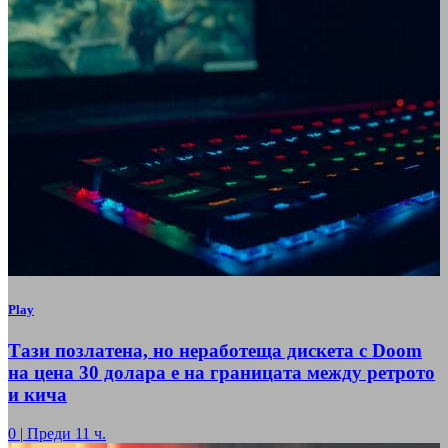
Play
Тази позлатена, но неработеща дискета с Doom
на цена 30 долара е на границата между ретрото
и кича
0
|
Преди 11 ч.