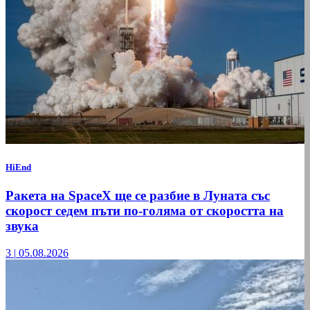
HiEnd
Ракета на SpaceX ще се разбие в Луната със
скорост седем пъти по-голяма от скоростта на
звука
3
|
05.08.2026