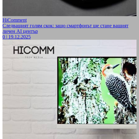
HiComment
Следващият голям скок: защо смартфонът ще стане вашият
личен AI център
0
|
19.12.2025