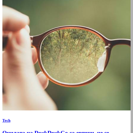
Tech
Очилата на DuckDuckGo са евтини, не се