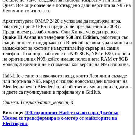
Quest. Все още обаче не е потвърдено дали версията за N95 на
Леончини го използва.
Архитектурата OMAP 2420 е успявала да поддържа игра,
работеща при 30 FPS и преди, още през далечната 2008 г.
Преди време разработчикът Оли Хинка успя да пренесе
Quake III Arena на телефони S60 3rd Edition,
работещи със
същия чипсет, с поддръжка на Bluetooth клавиатура и мишка и
възможност за хостинг на мултиплейър сървър на самия
телефон. Този порт работеше на N95 8GB, N82 и E90, но не и
на оригиналния N95, който имаше половината RAM от 8GB
модела; Леончини не е споменал коя версия на N95 използва.
Half-Life е едно от няколкото неща, които Леончини създаде
или портна за N95, наред с изцяло новосъздаден клонинг на
Blender, наречен Blendersito, и собствения му игрови енджин –
и двете са публикувани в профила му в GitHub.
Снимка: Unsplash/dante_leoncini, X
Виж още:
100-годишният Harley на актьора Джейсън
Момоа се трансформира в е-мотор от майсторите на
Electrogenic