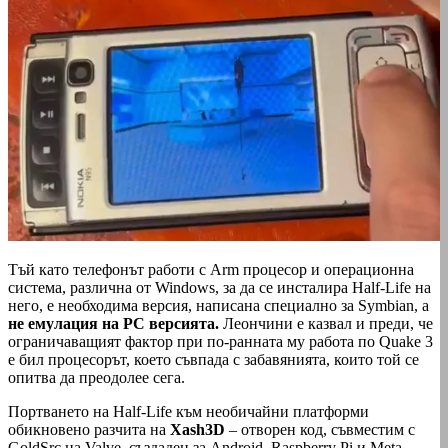
Тъй като телефонът работи с Arm процесор и операционна
система, различна от Windows, за да се инсталира Half-Life на
него, е необходима версия, написана специално за Symbian, а
не емулация на PC версията.
Леончини е казвал и преди, че
ограничаващият фактор при по-ранната му работа по Quake 3
е бил процесорът, което съвпада с забавянията, които той се
опитва да преодолее сега.
Портването на Half-Life към необичайни платформи
обикновено разчита на
Xash3D
– отворен код, съвместим с
GoldSrc на Valve, създаден за Android, Raspberry Pi и Meta