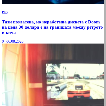
Play
Тази позлатена, но неработеща дискета с Doom
на цена 30 долара е на границата между ретрото
и кича
0
|
06.08.2026