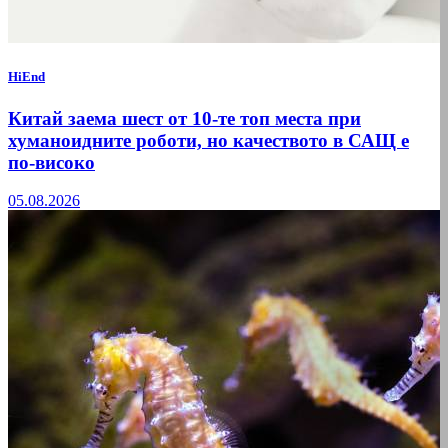
HiEnd
Китай заема шест от 10-те топ места при
хуманоидните роботи, но качеството в САЩ е
по-високо
05.08.2026