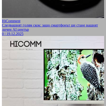
HiComment
Следващият голям скок: защо смартфонът ще стане вашият
личен AI център
0
|
19.12.2025