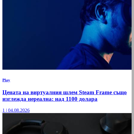
Play
Цената на виртуалния шлем Steam Frame също
изглежда нереална: над 1100 долара
1
|
04.08.2026