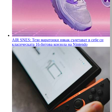
AIR SNES: Тези маратонки някак съчетават в себе си
класическата 16-битова конзола на Nintendo