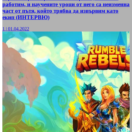
работим, и научените уроци от него са неизменна
част от пътя, който трябва да извървим като
екип (ИНТЕРВЮ)
1
|
01.04.2022