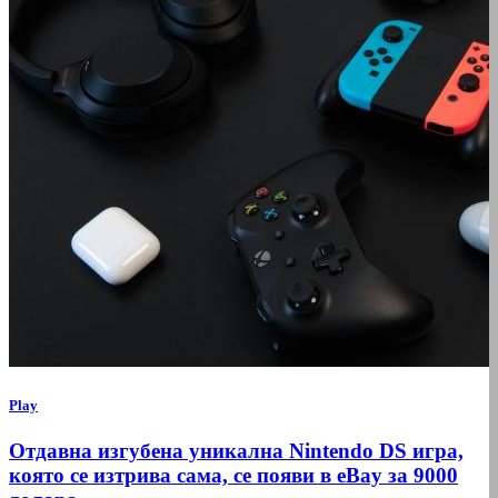
Play
Отдавна изгубена уникална Nintendo DS игра,
която се изтрива сама, се появи в eBay за 9000