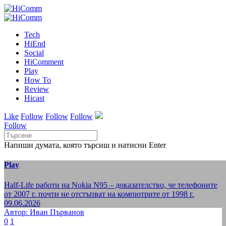
Tech
HiEnd
Social
HiComment
Play
How To
Review
Hicast
Like
Follow
Follow
Follow
Follow
Напиши думата, която търсиш и натисни Enter
Play
Half-Life работи на Nokia N95 – доказателство, че телефоните
от 2007 г. почти не отстъпват на компютрите от 1998 г.
09.06.2026
Автор: Иван Първанов
0
1