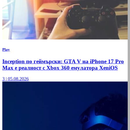
Play
Inception по геймърски: GTA V на iPhone 17 Pro
Max е реалност с Xbox 360 емулатора XeniOS
3
|
05.08.2026