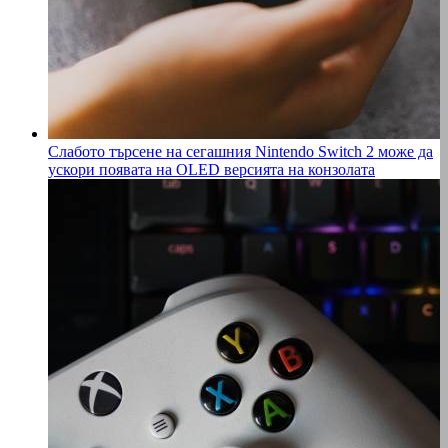
Слабото търсене на сегашния Nintendo Switch 2 може да
ускори появата на OLED версията на конзолата