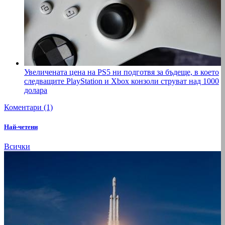
Увеличената цена на PS5 ни подготвя за бъдеще, в което
следващите PlayStation и Xbox конзоли струват над 1000
долара
Коментари (1)
Най-четени
Всички