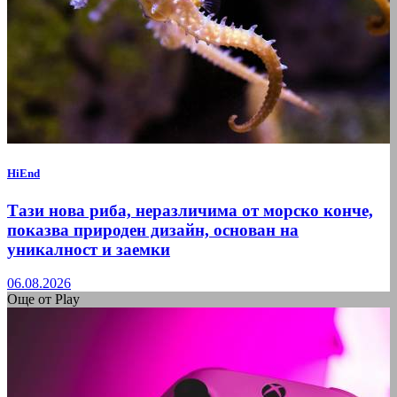
HiEnd
Тази нова риба, неразличима от морско конче,
показва природен дизайн, основан на
уникалност и заемки
06.08.2026
Още от Play