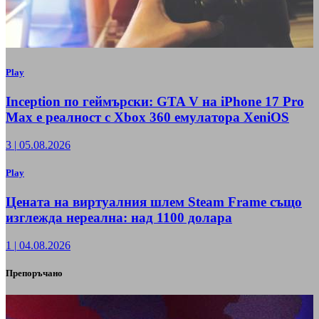
Play
Inception по геймърски: GTA V на iPhone 17 Pro
Max е реалност с Xbox 360 емулатора XeniOS
3
|
05.08.2026
Play
Цената на виртуалния шлем Steam Frame също
изглежда нереална: над 1100 долара
1
|
04.08.2026
Препоръчано