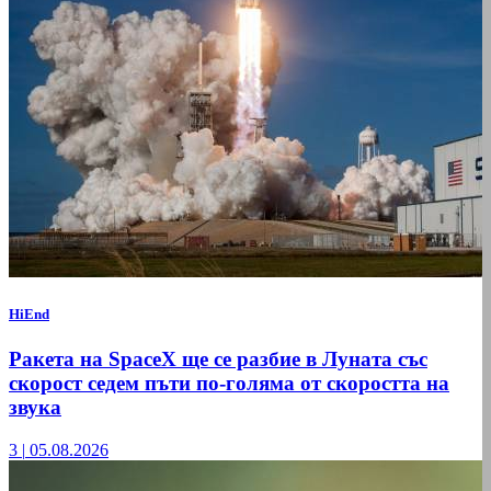
HiEnd
Ракета на SpaceX ще се разбие в Луната със
скорост седем пъти по-голяма от скоростта на
звука
3
|
05.08.2026