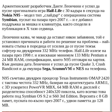
Аржентинският разработчик Данте Леончини е успял да
пусне оригиналната игра
Half-Life
с 30 кадъра в секунда на
Nokia N95
– модел тип „слайдър“ с операционна система
Symbian
, пуснат на пазара през 2007 г. – и е добавил
поддръжка за мишка и клавиатура, както сподели в
публикация в X тази седмица.
Леончини казва, че макар да остават някои забавяния, той е
установил причината и работи по решение на проблема – най-
новата стъпка в поредица от усилия да се пусне тежък
софтуер на двуядрения 332 MHz телефон. Half-Life излезе на
пазара през 1998 г. и изискваше минимум 133 MHz Pentium и
24 MB RAM, спецификации, които N95 отговаря на хартия.
Към днешна дата Леончини е успял да пусне Quake 3, Crash
Bandicoot и да емулира
Sega, ScummVM
и
NES
на телефона.
N95 съчетава двуядрен процесор Texas Instruments OMAP 2420
с тактова честота 332 MHz, базиран на архитектурата ARM11,
с 3D ускорител PowerVR MBX, 64 MB RAM и дисплей с
разделителна способност 240x320 пиксела, като всичко това
работи под Symbian OS 9.2 и S60 3rd Edition. Версията с 8 GB
памет, пусната по-късно през 2007 г., удвои паметта до 128
MB.