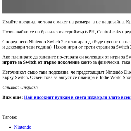
Имайте предвид, че това е макет на размера, а не на дизайна. 
Позовавайки се на бразилския стриймър tvPH, CentroLeaks пред
Според него Nintendo Switch 2 е планиран да бъде пуснат на па
и декември тази година). Някои игри от трети страни за Switch
Ако планирате да запазите по-старата си колекция от игри за Sw
игрите за Switch от първо поколение
както за физически, така
Източникът също така подсказва, че предстоящият Nintendo Dir
върху Switch. Освен това за август се планира и Indie World Sh
Снимка: Unsplash
Виж още:
Най-високият вулкан в света изхвърля злато всеки 
Тагове:
Nintendo