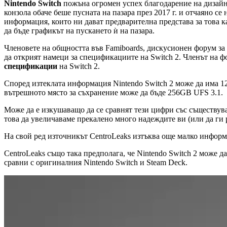
Nintendo Switch
пожъна огромен успех благодарение на дизайна 
конзола обаче беше пусната на пазара през 2017 г. и отчаяно се
информация, които ни дават предварителна представа за това к
да бъде графикът на пускането ѝ на пазара.
Членовете на общността във Famiboards, дискусионен форум за
да открият намеци за спецификациите на Switch 2. Членът на фо
спецификации
на Switch 2.
Според изтеклата информация Nintendo Switch 2 може да има 1
вътрешното място за съхранение може да бъде 256GB UFS 3.1.
Може да е изкушаващо да се сравнят тези цифри със съществув
това да увеличаваме прекалено много надеждите ви (или да ги 
На свой ред източникът CentroLeaks изтъква още малко информ
CentroLeaks също така предполага, че Nintendo Switch 2 може д
сравни с оригиналния Nintendo Switch и Steam Deck.