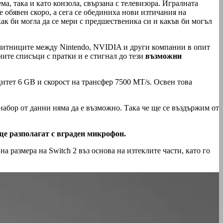
а, така и като конзола, свързана с телевизора. Игралната
е обявен скоро, а сега се обединиха нови изтичания на
как би могла да се мери с предшественика си и какъв би могъл
и митниците между Nintendo, NVIDIA и други компании в опит
ните списъци с пратки и е стигнал до тези
възможни
итет 6 GB и скорост на трансфер 7500 МТ/s. Освен това
абор от данни няма да е възможно. Така че ще се въздържим от
ще разполагат с вграден микрофон.
 размера на Switch 2 въз основа на изтеклите части, като го