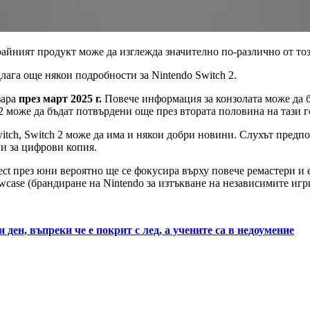
Крайният продукт може да изглежда значително по-различно от то
лага още някои подробности за Nintendo Switch 2.
зара
през март 2025 г.
Повече информация за конзолата може да бъ
 2 може да бъдат потвърдени още през втората половина на тази 
itch, Switch 2 може да има и някои добри новини. Слухът предпол
 и за цифрови копия.
ect през юни вероятно ще се фокусира върху повече ремастери и 
owcase (брандиране на Nintendo за изтъкване на независимите игри
ден, въпреки че е покрит с лед, а учените са в недоумение