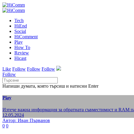
Tech
HiEnd
Social
HiComment
Play
How To
Review
Hicast
Like
Follow
Follow
Follow
Follow
Напиши думата, която търсиш и натисни Enter
Play
Изтече важна информация за обратната съвместимост и RAM пам
12.05.2024
Автор: Иван Първанов
0
0