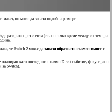
зи макет, но може да запази подобни размери.
де разкрита през есента (т.е. по всяко време между септември
година.
ага, че Switch 2
може да запази обратната съвместимост с
е планиран като последното голямо Direct събитие, фокусирано
 за Switch).