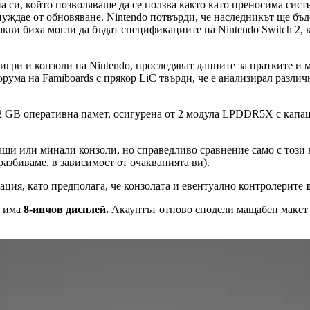
си, който позволяваше да се ползва както като преносима систем
 нуждае от обновяване. Nintendo потвърди, че наследникът ще бъд
акви биха могли да бъдат спецификациите на Nintendo Switch 2, 
 игри и конзоли на Nintendo, проследяват данните за пратките 
рума на Famiboards с прякор LiC твърди, че е анализирал различ
2 GB оперативна памет, осигурена от 2 модула LPDDR5X с капац
ащи или минали конзоли, но справедливо сравнение само с този н
разбиваме, в зависимост от очакванията ви).
ация, като предполага, че конзолата и евентуално контролерите
а има
8-инчов дисплей.
Акаунтът отново сподели мащабен макет на