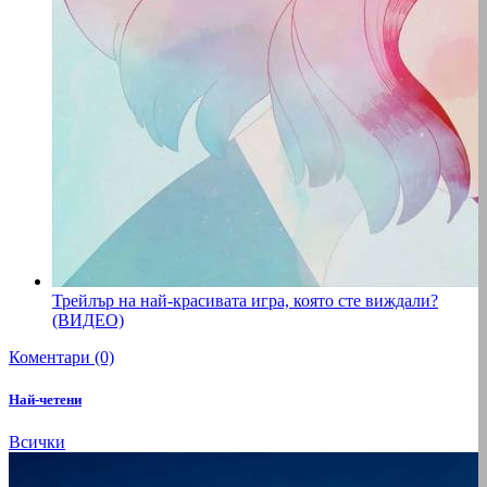
Трейлър на най-красивата игра, която сте виждали?
(ВИДЕО)
Коментари (0)
Най-четени
Всички