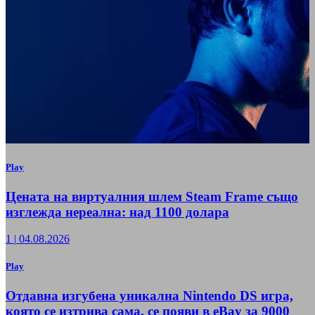
Play
Цената на виртуалния шлем Steam Frame също
изглежда нереална: над 1100 долара
1
|
04.08.2026
Play
Отдавна изгубена уникална Nintendo DS игра,
която се изтрива сама, се появи в eBay за 9000