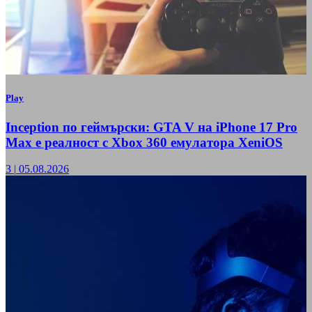
Play
Inception по геймърски: GTA V на iPhone 17 Pro
Max е реалност с Xbox 360 емулатора XeniOS
3
|
05.08.2026