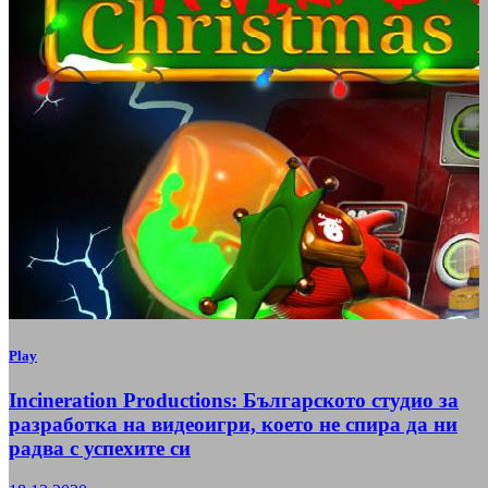
Play
Incineration Productions: Българското студио за
разработка на видеоигри, което не спира да ни
радва с успехите си