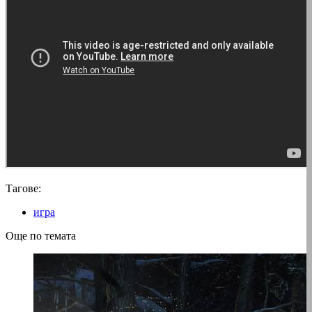
Тагове:
игра
Още по темата