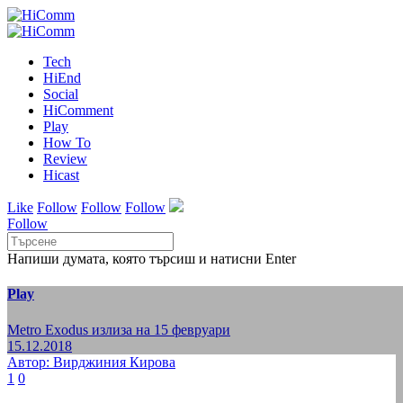
Tech
HiEnd
Social
HiComment
Play
How To
Review
Hicast
Like
Follow
Follow
Follow
Follow
Напиши думата, която търсиш и натисни Enter
Play
Metro Exodus излиза на 15 февруари
15.12.2018
Автор: Вирджиния Кирова
1
0