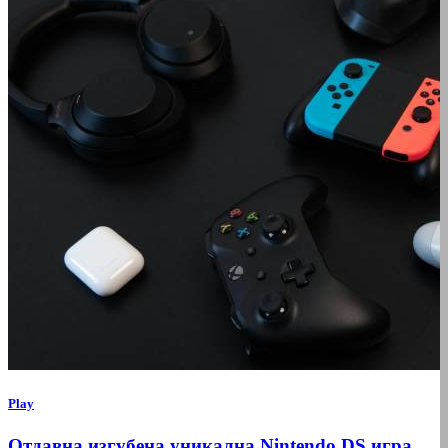
Play
Отдавна изгубена уникална Nintendo DS игра,