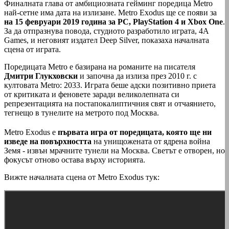
Финалната глава от амбициозната гейминг поредица Metro
най-сетне има дата на излизане. Metro Exodus ще се появи за
на 15 февруари 2019 година за PC, PlayStation 4 и Xbox One
.
За да отпразнува повода, студиото разработило играта, 4А
Games, и неговият издател Deep Silver, показаха началната
сцена от играта.
Поредицата Metro е базирана на романите на писателя
Дмитри Глукховски
и започна да излиза през 2010 г. с
култовата Metro: 2033. Играта беше адски позитивно приета
от критиката и феновете заради великолепната си
репрезентацията на постапокалиптичния свят и отчаянието,
тегнещо в тунелите на метрото под Москва.
Metro Exodus е
първата игра от поредицата, която ще ни
изведе на повърхността
на унищожената от ядрена война
Земя - извън мрачните тунели на Москва. Светът е отворен, но
фокусът отново остава върху историята.
Вижте началната сцена от Metro Exodus тук: