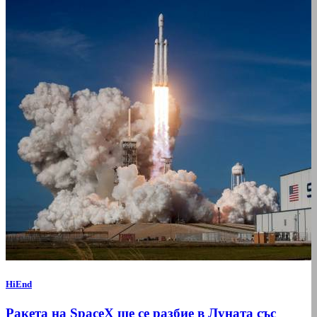
HiEnd
Ракета на SpaceX ще се разбие в Луната със