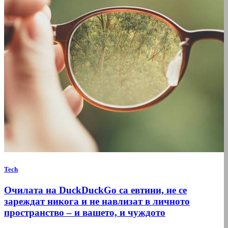
Tech
Очилата на DuckDuckGo са евтини, не се
зареждат никога и не навлизат в личното
пространство – и вашето, и чуждото