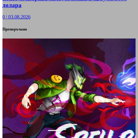
долара
0
|
03.08.2026
Препоръчано