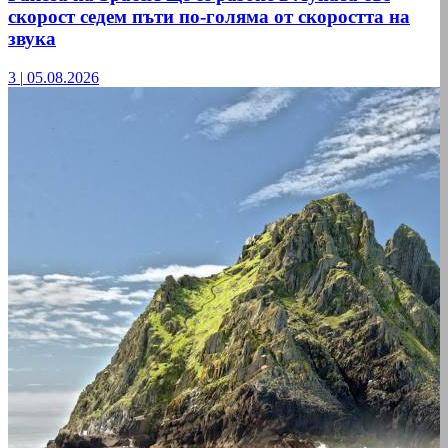
скорост седем пъти по-голяма от скоростта на
звука
3
|
05.08.2026