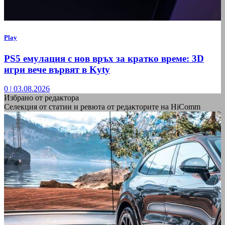
Play
PS5 емулация с нов връх за кратко време: 3D
игри вече вървят в Kyty
0
|
03.08.2026
Избрано от редактора
Селекция от статии и ревюта от редакторите на HiComm