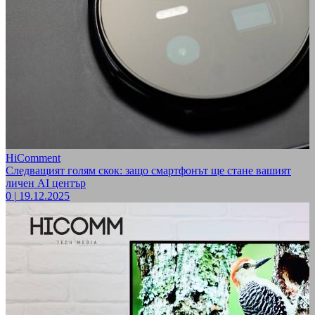
HiComment
Следващият голям скок: защо смартфонът ще стане вашият
личен AI център
0
|
19.12.2025