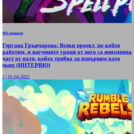
HiComment
Гергана Грънчарова: Всеки проект, по който
работим, и научените уроци от него са неизменна
част от пътя, който трябва да извървим като
екип (ИНТЕРВЮ)
1
|
01.04.2022