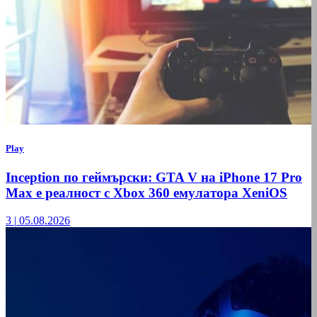
Play
Inception по геймърски: GTA V на iPhone 17 Pro
Max е реалност с Xbox 360 емулатора XeniOS
3
|
05.08.2026