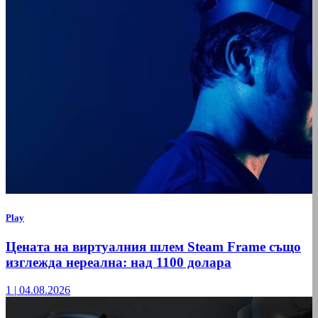
Play
Цената на виртуалния шлем Steam Frame също
изглежда нереална: над 1100 долара
1
|
04.08.2026