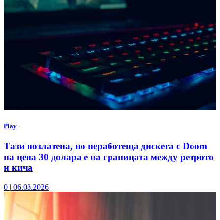
Play
Тази позлатена, но неработеща дискета с Doom
на цена 30 долара е на границата между ретрото
и кича
0
|
06.08.2026