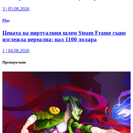
3
|
05.08.2026
Play
Цената на виртуалния шлем Steam Frame също
изглежда нереална: над 1100 долара
1
|
04.08.2026
Препоръчано