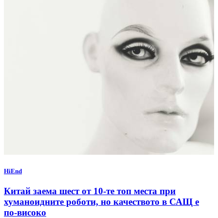
HiEnd
Китай заема шест от 10-те топ места при
хуманоидните роботи, но качеството в САЩ е
по-високо