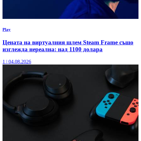
Play
Цената на виртуалния шлем Steam Frame също
изглежда нереална: над 1100 долара
1
|
04.08.2026