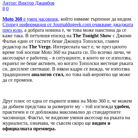
Автор: Виктор Джамбов
8
0
Moto 360
е умен часовник,
който нямаме търпение да видим.
Според информация от Journaldugeek.com очакваме джаджата
през юли
, а добрата новина е, че това може наистина да се
каже така. В петъчния епизод на
The Tonight Show
с Джими
Фалън един от гостите беше Джошуа Тополски, главен
редактор на
The Verge.
Интересната част е, че през цялото
време той носеше Moto 360 на ръката си. По всичко личи, че
аксесоарът е работещ – в ситуациите, в които не се използва,
екранът не беше активен, но когато Тополски местеше ръката
си, дисплеят светваше. В някои кадри се вижда, че използва
традиционен
аналогов стил,
но това най-вероятно ще може
да се променя.
Друг плюс от една от първите изяви на Moto 360 е, че можем
да добием представа за размерите му – той изглежда
удобен,
практичен и се доближава максимално до стандартните
часовници. Фактът, че видяхме умния аксесоар на ръката на
журналиста, означава, че съвсем скоро ще
видим и
официалната премиера.