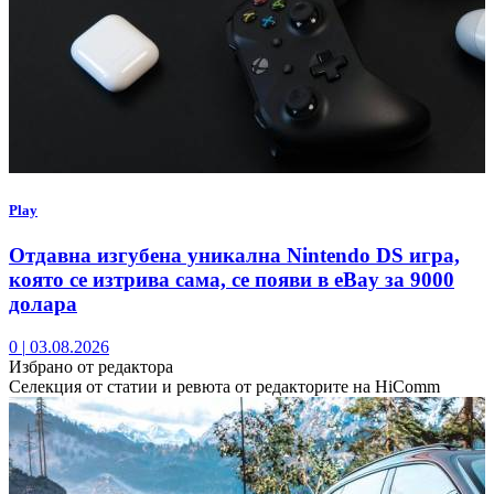
Play
Отдавна изгубена уникална Nintendo DS игра,
която се изтрива сама, се появи в eBay за 9000
долара
0
|
03.08.2026
Избрано от редактора
Селекция от статии и ревюта от редакторите на HiComm