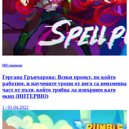
HiComment
Гергана Грънчарова: Всеки проект, по който
работим, и научените уроци от него са неизменна
част от пътя, който трябва да извървим като
екип (ИНТЕРВЮ)
1
|
01.04.2022