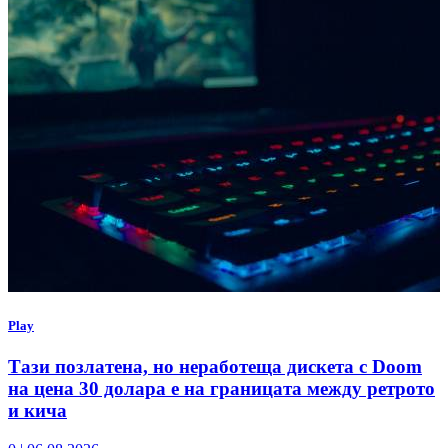
Play
Тази позлатена, но неработеща дискета с Doom
на цена 30 долара е на границата между ретрото
и кича