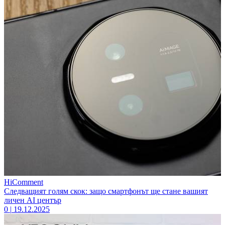
HiComment
Следващият голям скок: защо смартфонът ще стане вашият
личен AI център
0
|
19.12.2025