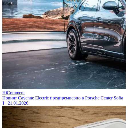
HiComment
Новият Cayenne Electric предпремиерно в Porsche Center Sofia
1
|
21.01.2026