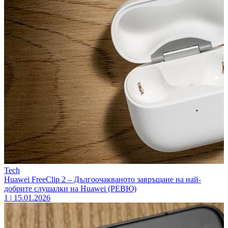
Tech
Huawei FreeClip 2 – Дългоочакваното завръщане на най-
добрите слушалки на Huawei (РЕВЮ)
1
|
15.01.2026