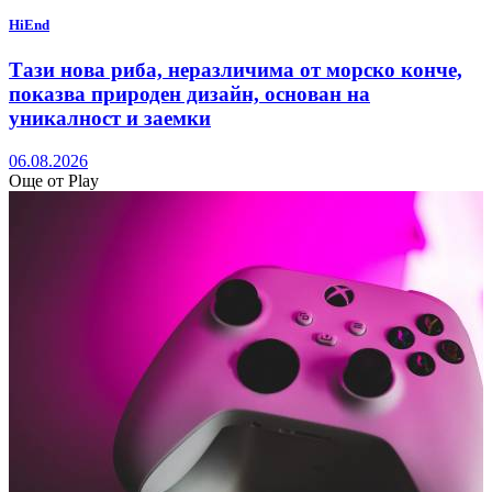
HiEnd
Тази нова риба, неразличима от морско конче,
показва природен дизайн, основан на
уникалност и заемки
06.08.2026
Още от Play