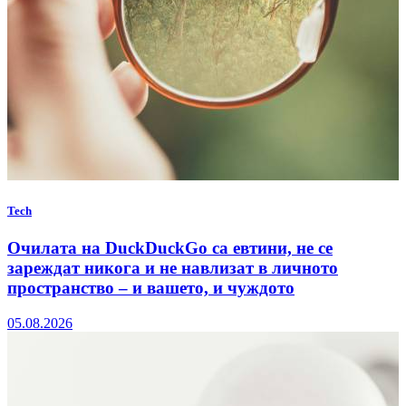
Tech
Очилата на DuckDuckGo са евтини, не се
зареждат никога и не навлизат в личното
пространство – и вашето, и чуждото
05.08.2026