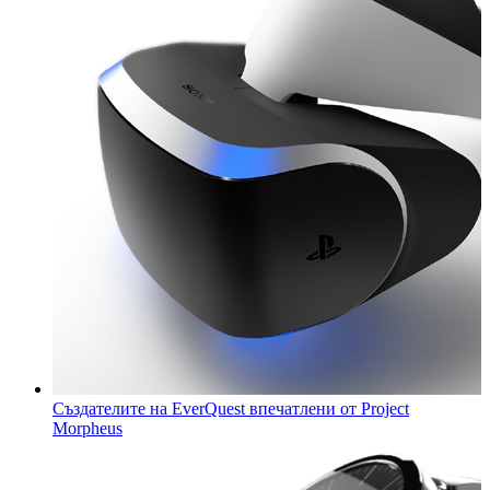
Създателите на EverQuest впечатлени от Project
Morpheus