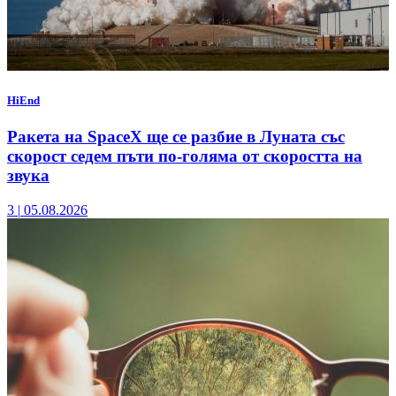
HiEnd
Ракета на SpaceX ще се разбие в Луната със
скорост седем пъти по-голяма от скоростта на
звука
3
|
05.08.2026