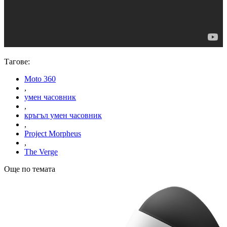
Тагове:
Moto 360
,
умен часовник
,
кръгъл умен часовник
,
Project Morpheus
,
The Verge
Още по темата