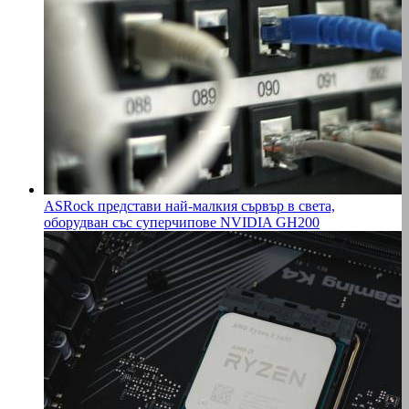
ASRock представи най-малкия сървър в света,
оборудван със суперчипове NVIDIA GH200