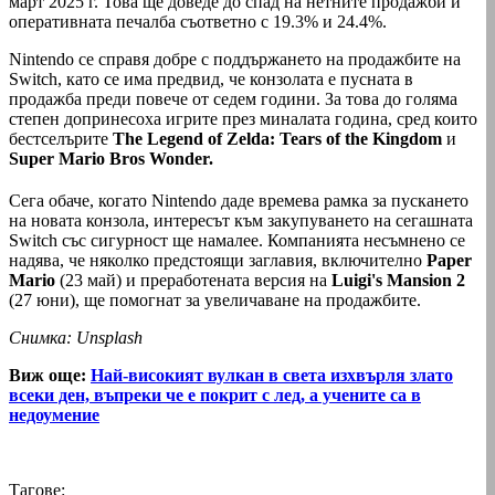
март 2025 г. Това ще доведе до спад на нетните продажби и
оперативната печалба съответно с 19.3% и 24.4%.
Nintendo се справя добре с поддържането на продажбите на
Switch, като се има предвид, че конзолата е пусната в
продажба преди повече от седем години. За това до голяма
степен допринесоха игрите през миналата година, сред които
бестселърите
The Legend of Zelda: Tears of the Kingdom
и
Super Mario Bros Wonder.
Сега обаче, когато Nintendo даде времева рамка за пускането
на новата конзола, интересът към закупуването на сегашната
Switch със сигурност ще намалее. Компанията несъмнено се
надява, че няколко предстоящи заглавия, включително
Paper
Mario
(23 май) и преработената версия на
Luigi's Mansion 2
(27 юни), ще помогнат за увеличаване на продажбите.
Снимка: Unsplash
Виж още:
Най-високият вулкан в света изхвърля злато
всеки ден, въпреки че е покрит с лед, а учените са в
недоумение
Тагове: