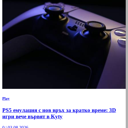
Play
PS5 емулация с нов връх за кратко време: 3D
игри вече вървят в Kyty
0
|
03.08.2026