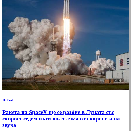
HiEnd
Ракета на SpaceX ще се разбие в Луната със
скорост седем пъти по-голяма от скоростта на
звука