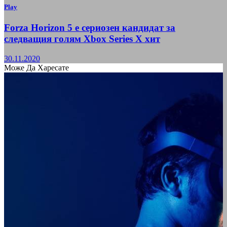
Play
Forza Horizon 5 е сериозен кандидат за
следващия голям Xbox Series X хит
30.11.2020
Може Да Харесате