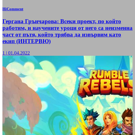
HiComment
Гергана Грънчарова: Всеки проект, по който
работим, и научените уроци от него са неизменна
част от пътя, който трябва да извървим като
екип (ИНТЕРВЮ)
1
|
01.04.2022