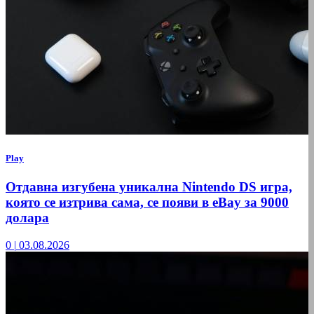
Play
Отдавна изгубена уникална Nintendo DS игра,
която се изтрива сама, се появи в eBay за 9000
долара
0
|
03.08.2026