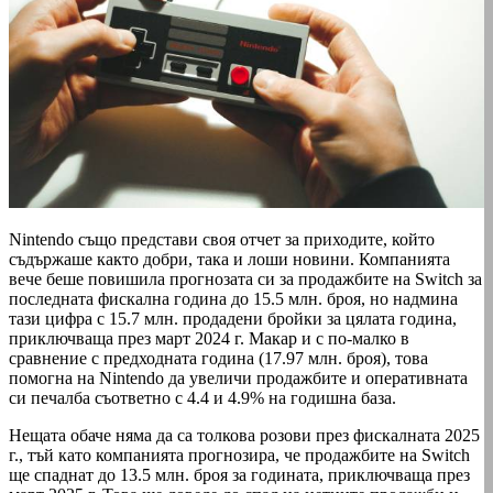
Nintendo също представи своя отчет за приходите, който
съдържаше както добри, така и лоши новини. Компанията
вече беше повишила прогнозата си за продажбите на Switch за
последната фискална година до 15.5 млн. броя, но надмина
тази цифра с 15.7 млн. продадени бройки за цялата година,
приключваща през март 2024 г. Макар и с по-малко в
сравнение с предходната година (17.97 млн. броя), това
помогна на Nintendo да увеличи продажбите и оперативната
си печалба съответно с 4.4 и 4.9% на годишна база.
Нещата обаче няма да са толкова розови през фискалната 2025
г., тъй като компанията прогнозира, че продажбите на Switch
ще спаднат до 13.5 млн. броя за годината, приключваща през