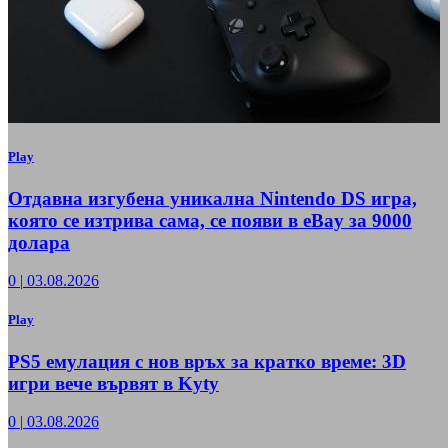
Play
Отдавна изгубена уникална Nintendo DS игра,
която се изтрива сама, се появи в eBay за 9000
долара
0
|
03.08.2026
Play
PS5 емулация с нов връх за кратко време: 3D
игри вече вървят в Kyty
0
|
03.08.2026