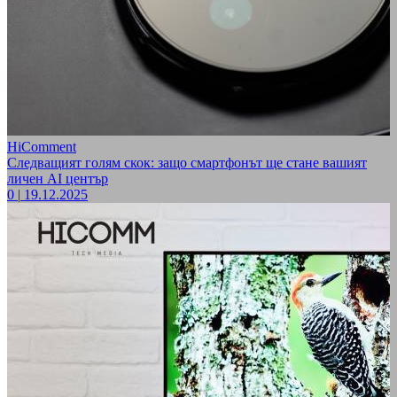
HiComment
Следващият голям скок: защо смартфонът ще стане вашият
личен AI център
0
|
19.12.2025