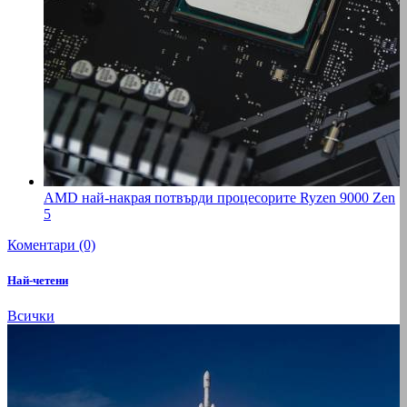
AMD най-накрая потвърди процесорите Ryzen 9000 Zen
5
Коментари (0)
Най-четени
Всички