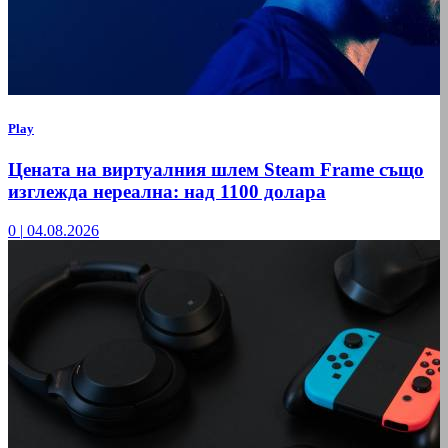
Play
Цената на виртуалния шлем Steam Frame също
изглежда нереална: над 1100 долара
0
|
04.08.2026