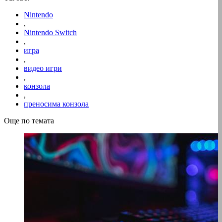
Nintendo
,
Nintendo Switch
,
игра
,
видео игри
,
конзола
,
преносима конзола
Още по темата