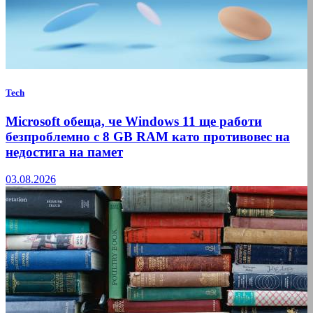
Tech
Microsoft обеща, че Windows 11 ще работи
безпроблемно с 8 GB RAM като противовес на
недостига на памет
03.08.2026