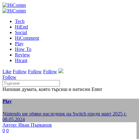
Tech
HiEnd
Social
HiComment
Play
How To
Review
Hicast
Like
Follow
Follow
Follow
Follow
Напиши думата, която търсиш и натисни Enter
Play
Nintendo ще обяви наследник на Switch преди март 2025 г.
08.05.2024
Автор: Иван Първанов
0
0