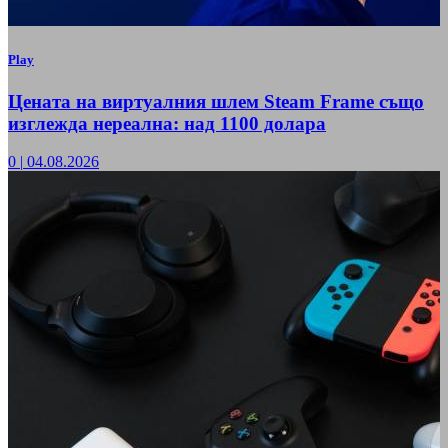
Play
Цената на виртуалния шлем Steam Frame също
изглежда нереална: над 1100 долара
0
|
04.08.2026