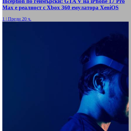
Inception по геймърски: GTA V на iPhone 17 Pro
Max е реалност с Xbox 360 емулатора XeniOS
1
|
Преди 20 ч.