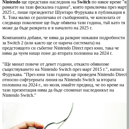
Nintendo
ще представи наследник на
Switch
по някое време "в
рамките на тази фискална година", която приключва през март
2025 г., пише президентът Шунтаро Фурукава в публикация в
X. Това малко се различава от съобщенията, че конзолата от
следващо поколение ще бъде обявена тази година, тъй като тя
може да бъде разкрита и в началото на 2025 г.
Компанията добави, че няма да разкрие никакви подробности
за Switch 2 (или както ще се нарича системата) на
предстоящото си събитие Nintendo Direct през юни, така че
няма да чуем нищо поне до втората половина на 2024 г.
"Ще минат повече от девет години, откакто обявихме
съществуването на Nintendo Switch през март 2015 г.", написа
Фурукава. "През юни тази година ще проведем Nintendo Direct
относно софтуерната линия на Nintendo Switch за втората
половина на 2024 г., но моля, имайте предвид, че по време на
тази презентация няма да бъде споменат наследникът на
Nintendo Switch."