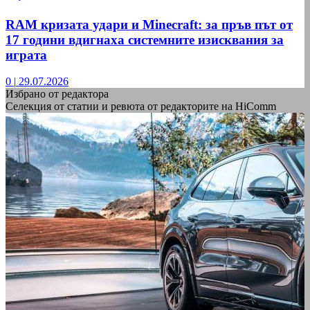
RAM кризата удари и Minecraft: за пръв път от
17 години вдигнаха системните изисквания за
играта
0
|
29.07.2026
Избрано от редактора
Селекция от статии и ревюта от редакторите на HiComm