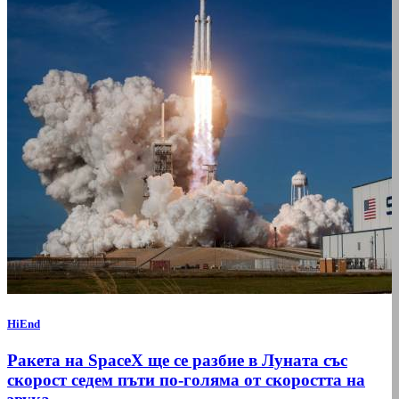
HiEnd
Ракета на SpaceX ще се разбие в Луната със
скорост седем пъти по-голяма от скоростта на