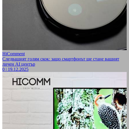
HiComment
Следващият голям скок: защо смартфонът ще стане вашият
личен AI център
0
|
19.12.2025