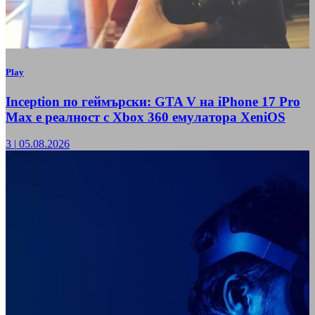
Play
Inception по геймърски: GTA V на iPhone 17 Pro
Max е реалност с Xbox 360 емулатора XeniOS
3
|
05.08.2026