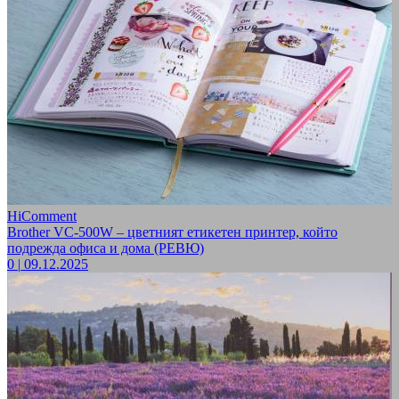
HiComment
Brother VC-500W – цветният етикетен принтер, който
подрежда офиса и дома (РЕВЮ)
0
|
09.12.2025