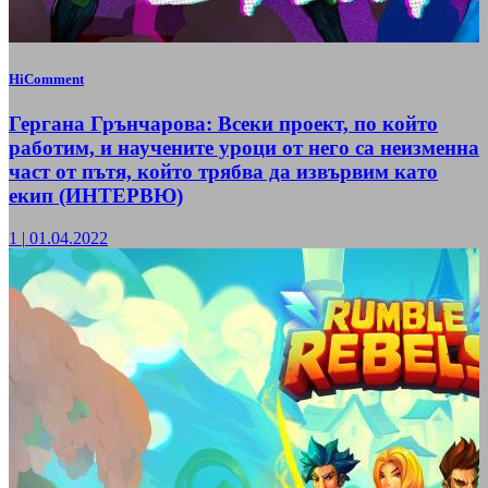
HiComment
Гергана Грънчарова: Всеки проект, по който
работим, и научените уроци от него са неизменна
част от пътя, който трябва да извървим като
екип (ИНТЕРВЮ)
1
|
01.04.2022