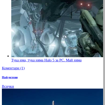
Тука има, тука няма Halo 5 за PC. Май няма
Коментари (1)
Най-четени
Всички