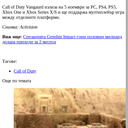
Call of Duty Vangaurd излиза на 5 ноември за РС, PS4, PS5,
Xbox One и Xbox Series X/S и ще поддържа мултиплейър игра
между отделните платформи.
Снимка: Activision
Виж още
:
Сензацията Genshin Impact гони половин милиард
долара приходи за 2 месеца
Тагове:
Call of Duty
Още по темата