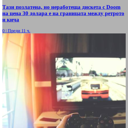
Тази позлатена, но неработеща дискета с Doom
на цена 30 долара е на границата между ретрото
и кича
0
|
Преди 11 ч.