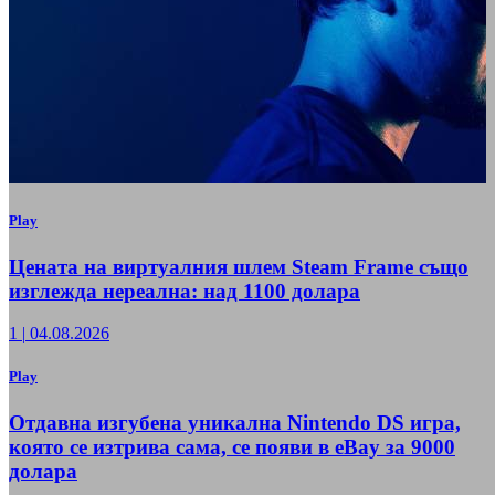
Play
Цената на виртуалния шлем Steam Frame също
изглежда нереална: над 1100 долара
1
|
04.08.2026
Play
Отдавна изгубена уникална Nintendo DS игра,
която се изтрива сама, се появи в eBay за 9000
долара