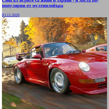
Сингъл игрите са живи и здрави - и доста по-
популярни от мултиплейъра
03.12.2020