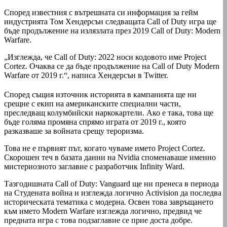
Според известния с вътрешната си информация за гейм
индустрията Том Хендерсън следващата Call of Duty игра ще
бъде продължение на излязлата през 2019 Call of Duty: Modern
Warfare.
„Изглежда, че Call of Duty: 2022 носи кодовото име Project
Cortez. Очаква се да бъде продължение на Call of Duty Modern
Warfare от 2019 г.“, написа Хендерсън в Twitter.
Според същия източник историята в кампанията ще ни
срещне с екип на американските специални части,
преследващ колумбийски наркокартели. Ако е така, това ще
бъде голяма промяна спрямо играта от 2019 г., която
разказваше за войната срещу тероризма.
Това не е първият път, когато чуваме името Project Cortez.
Скорошен теч в базата данни на Nvidia споменаваше именно
мистериозното заглавие с разработчик Infinity Ward.
Тазгодишната Call of Duty: Vanguard ще ни пренеса в периода
на Студената война и изглежда логично Activision да последва
историческата тематика с модерна. Освен това завръщането
към името Modern Warfare изглежда логично, предвид че
предната игра с това подзаглавие се прие доста добре.