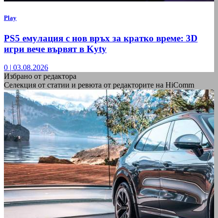
Play
PS5 емулация с нов връх за кратко време: 3D
игри вече вървят в Kyty
0
|
03.08.2026
Избрано от редактора
Селекция от статии и ревюта от редакторите на HiComm