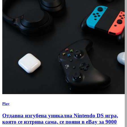
Play
Отдавна изгубена уникална Nintendo DS игра,
която се изтрива сама, се появи в eBay за 9000