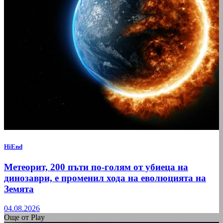
HiEnd
Метеорит, 200 пъти по-голям от убиеца на
динозаври, е променил хода на еволюцията на
Земята
04.08.2026
Още от Play