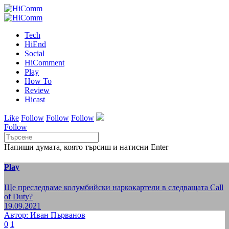
Tech
HiEnd
Social
HiComment
Play
How To
Review
Hicast
Like
Follow
Follow
Follow
Follow
Напиши думата, която търсиш и натисни Enter
Play
Ще преследваме колумбийски наркокартели в следващата Call
of Duty?
19.09.2021
Автор: Иван Първанов
0
1