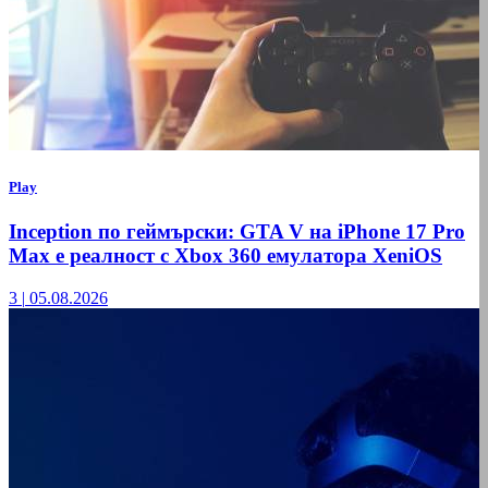
Play
Inception по геймърски: GTA V на iPhone 17 Pro
Max е реалност с Xbox 360 емулатора XeniOS
3
|
05.08.2026