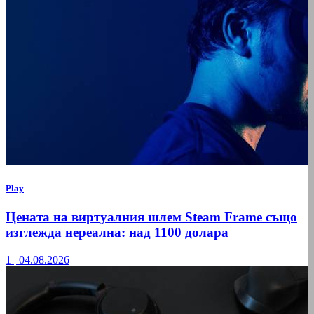
Play
Цената на виртуалния шлем Steam Frame също
изглежда нереална: над 1100 долара
1
|
04.08.2026