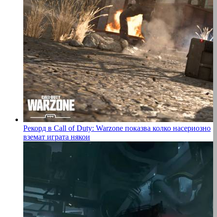
Рекорд в Call of Duty: Warzone показва колко насериозно
вземат играта някои