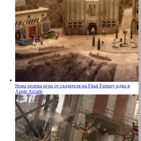
Нова ролева игра от създателя на Final Fantasy идва в
Apple Arcade