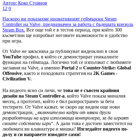
Автор: Коко Стоянов
12
0
Наскоро ви показахме иновативният геймърски Steam
Controller на Valve, предназначен за работа с бъдещата конзола
Steam Box.
Все още той е в тестов период, при който 300
късметлии ще изпробват неговите възможности и удобство
при игра.
От Valve не закъсняха да публикуват видеоклип в своя
YouTube
профил, в който се демонстрират уникалните
функции на геймпада. Логично той се използват с любимите
заглавия на Valve, а именно
Portal 2
и
Counter-Strike: Global
Offensive
, както и походовата стратегия на
2K Games -
Civilization V.
На видеото ясно си личи, че
това не е съвсем крайния
дизайн на Steam Controller-а
, който Valve показа миналия
месец, а прототип, който е бил разпространен за бета
тестерите. От Valve казват, че скоро ще видим още нови
демонстрации,
„включително кадри от някои други
разработчици на игри използващи контролера, за да играят
своите собствени игри
“. А дали това е достоен заместител на
любимата ви клавиатура и мишка?
Изгледайте видеото по-
долу и си направете изводите сами!