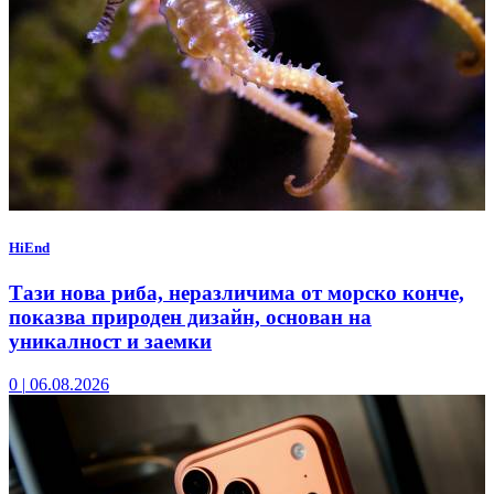
HiEnd
Тази нова риба, неразличима от морско конче,
показва природен дизайн, основан на
уникалност и заемки
0
|
06.08.2026