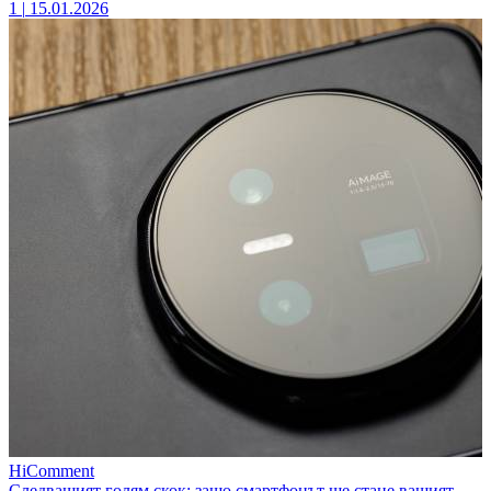
1
|
15.01.2026
HiComment
Следващият голям скок: защо смартфонът ще стане вашият