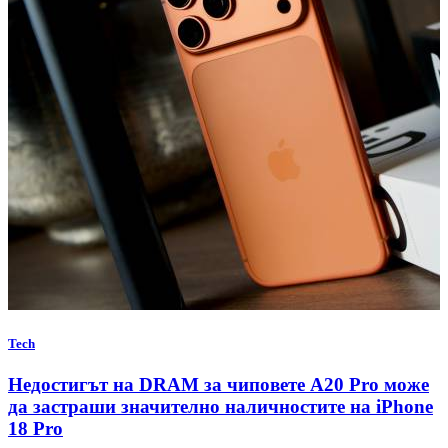
Tech
Недостигът на DRAM за чиповете A20 Pro може
да застраши значително наличностите на iPhone
18 Pro