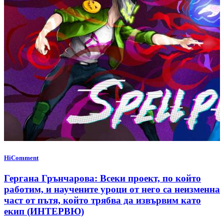
HiComment
Гергана Грънчарова: Всеки проект, по който
работим, и научените уроци от него са неизменна
част от пътя, който трябва да извървим като
екип (ИНТЕРВЮ)