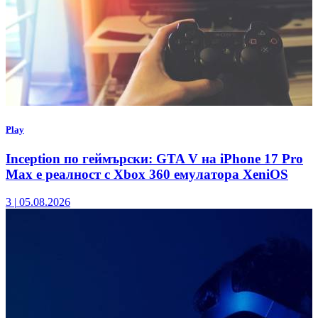
Play
Inception по геймърски: GTA V на iPhone 17 Pro
Max е реалност с Xbox 360 емулатора XeniOS
3
|
05.08.2026