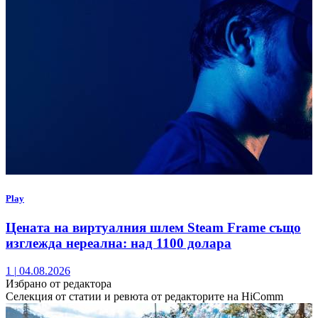
Play
Цената на виртуалния шлем Steam Frame също
изглежда нереална: над 1100 долара
1
|
04.08.2026
Избрано от редактора
Селекция от статии и ревюта от редакторите на HiComm