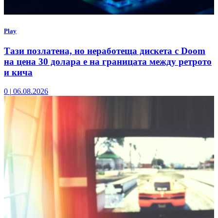
Play
Тази позлатена, но неработеща дискета с Doom
на цена 30 долара е на границата между ретрото
и кича
0
|
06.08.2026