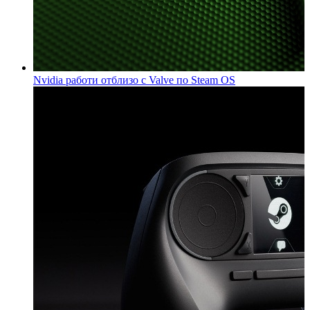
Nvidia работи отблизо с Valve по Steam OS