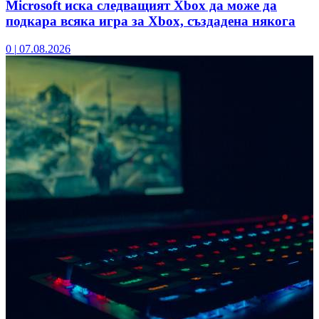
Microsoft иска следващият Xbox да може да
подкара всяка игра за Xbox, създадена някога
0
|
07.08.2026