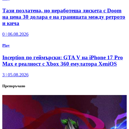
Тази позлатена, но неработеща дискета с Doom
на цена 30 долара е на границата между ретрото
и кича
0
|
06.08.2026
Play
Inception по геймърски: GTA V на iPhone 17 Pro
Max е реалност с Xbox 360 емулатора XeniOS
3
|
05.08.2026
Препоръчано