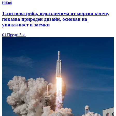
HiEnd
Тази нова риба, неразличима от морско конче,
показва природен дизайн, основан на
уникалност и заемки
0
|
Преди 5 ч.