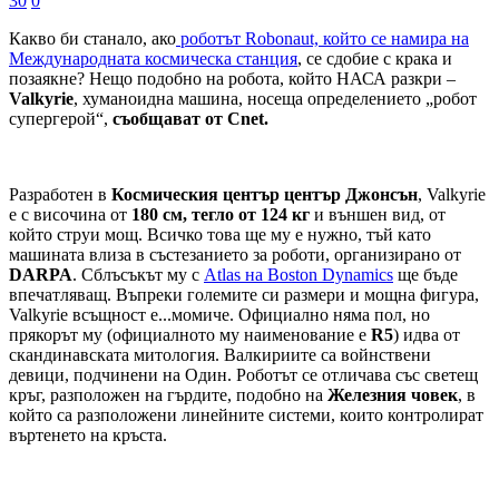
30
0
Какво би станало, ако
роботът Robonaut, който се намира на
Международната космическа станция
, се сдобие с крака и
позаякне? Нещо подобно на робота, който НАСА разкри –
Valkyrie
, хуманоидна машина, носеща определението „робот
супергерой“,
съобщават от Cnet.
Разработен в
Космическия център център Джонсън
, Valkyrie
е с височина от
180 см, тегло от 124 кг
и външен вид, от
който струи мощ. Всичко това ще му е нужно, тъй като
машината влиза в състезанието за роботи, организирано от
DARPA
. Сблъсъкът му с
Atlas на Boston Dynamics
ще бъде
впечатляващ. Въпреки големите си размери и мощна фигура,
Valkyrie всъщност е...момиче. Официално няма пол, но
прякорът му (официалното му наименование е
R5
)
идва от
скандинавската митология. Валкириите са войнствени
девици, подчинени на Один. Роботът се отличава със светещ
кръг, разположен на гърдите, подобно на
Железния човек
, в
който са разположени линейните системи, които контролират
въртенето на кръста.