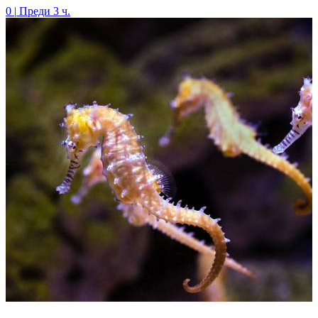
0
|
Преди 3 ч.