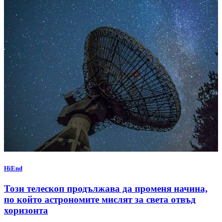
HiEnd
Този телескоп продължава да променя начина,
по който астрономите мислят за света отвъд
хоризонта