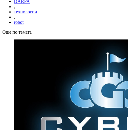
DARPA
,
технологии
,
robot
Още по темата