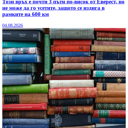
Този връх е почти 3 пъти по-висок от Еверест, но
не може да го усетите, защото се издига в
рамките на 600 км
04.08.2026