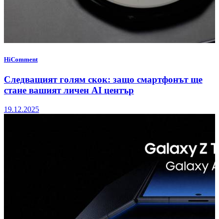
HiComment
Следващият голям скок: защо смартфонът ще
стане вашият личен AI център
19.12.2025