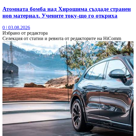
Атомната бомба над Хирошима създаде странен
нов материал. Учените току-що го откриха
0
|
03.08.2026
Избрано от редактора
Селекция от статии и ревюта от редакторите на HiComm