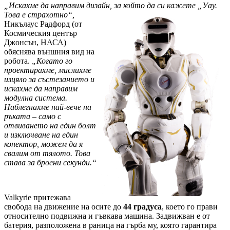
„Искахме да направим дизайн, за който да си кажете „Уау.
Това е
страхотно“,
Никълаус Радфорд (от
Космическия център
Джонсън, НАСА)
обяснява външния вид на
робота.
„Когато го
проектирахме, мислихме
изцяло за състезанието и
искахме да направим
модулна система.
Наблегнахме най-вече на
ръката – само с
отвиването на един болт
и изключване на един
конектор, можем да я
свалим от тялото. Това
става за броени секунди.“
Valkyrie притежава
свобода на движение на осите до
44 градуса
, което го прави
относително подвижна и гъвкава машина. Задвижван е от
батерия, разположена в раница на гърба му, която гарантира