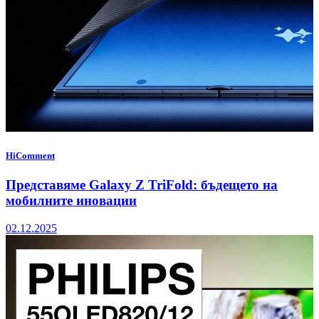
HiComment
Представяме Galaxy Z TriFold: бъдещето на
мобилните иновации
02.12.2025