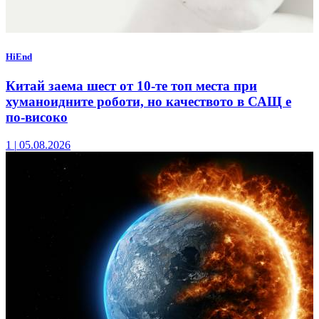
HiEnd
Китай заема шест от 10-те топ места при
хуманоидните роботи, но качеството в САЩ е
по-високо
1
|
05.08.2026