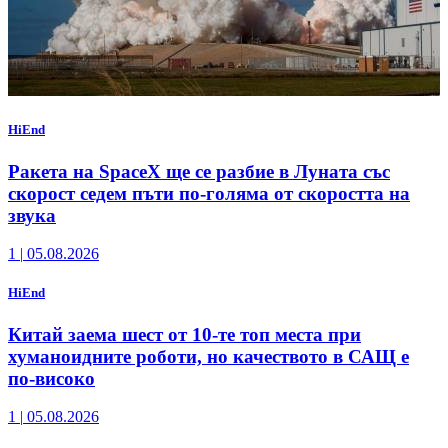
HiEnd
Ракета на SpaceX ще се разбие в Луната със
скорост седем пъти по-голяма от скоростта на
звука
1
|
05.08.2026
HiEnd
Китай заема шест от 10-те топ места при
хуманоидните роботи, но качеството в САЩ е
по-високо
1
|
05.08.2026