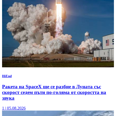
HiEnd
Ракета на SpaceX ще се разбие в Луната със
скорост седем пъти по-голяма от скоростта на
звука
1
|
05.08.2026