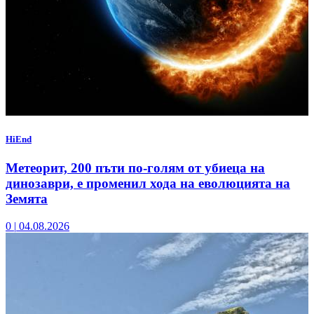
HiEnd
Метеорит, 200 пъти по-голям от убиеца на
динозаври, е променил хода на еволюцията на
Земята
0
|
04.08.2026