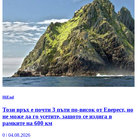
HiEnd
Този връх е почти 3 пъти по-висок от Еверест, но
не може да го усетите, защото се издига в
рамките на 600 км
0
|
04.08.2026