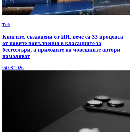
Tech
Книгите, създадени от ИИ, вече са 33 процента
от новите попълнения в класациите за
бестселъри, а приходите на човешките автори
намаляват
04.08.2026