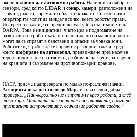
около
половин час автономна работа.
Налични са набор от
сензори, сред които
LIDAR
и
сонар
, камери, разположени на
главата, ръката, коремната област и краката. По този начин
операторите могат да виждат всичко, което роботът прави.
Интересно е как ще се представи Valkyrie в състезанието на
DARPA. Това е инициатива, чиято цел е подпомагане на
развитието на роботиката и по-специално на машини, които
могат да се справят в бедствени и опасни за човека зони.
Роботите ще трябва да се справят с различни задачи, сред
които
шофиране на автомобил
, предвижване през насечен
терен, почистване на отломки, разбиване на стени, затваряне
на кранчета и свързване на противопожарни кранове.
НАСА приема надпреварата по малко по-различен начин.
Агенцията иска да стигне до Марс
и това е една добра
проверка.
„Най-вероятно ще изпратим първо роботи, а след
това хора. Машините ще започнат подготовката, а когато
пристигнат астронавтите, всички ще работят заедно.“