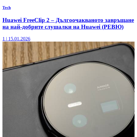
Tech
Huawei FreeClip 2 – Дългоочакваното завръщане
на най-добрите слушалки на Huawei (РЕВЮ)
1
|
15.01.2026