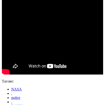
Тагове:
NASA
,
робот
,