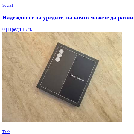
Social
Надеждност на уредите, на която можете да разчи
0
|
Преди 15 ч.
Tech