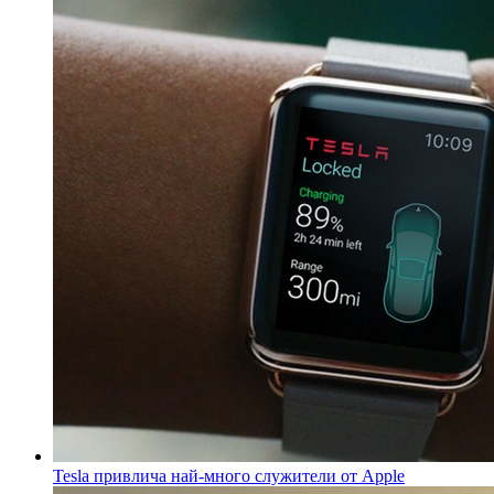
Tesla привлича най-много служители от Apple