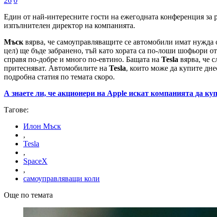
26
0
Един от най-интересните гости на ежегодната конференция за 
изпълнителен директор на компанията.
Мъск
вярва, че самоуправляващите се автомобили имат нужда о
цел) ще бъде забранено, тъй като хората са по-лоши шофьори 
справя по-добре и много по-евтино. Бащата на
Tesla
вярва, че 
притесняват.
Автомобилите на
Tesla
, които може да купите дн
подробна статия по темата скоро.
А знаете ли, че акционери на Apple искат компанията да куп
Тагове:
Илон Мъск
,
Tesla
,
SpaceX
,
самоуправляващи коли
Още по темата