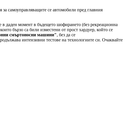
я за самоуправляващите се автомобили пред главния
че в даден момент в бъдещето шофирането (без рекреационна
които бързо са били изместени от прост хардуер, който се
онни смъртоносни машини"
, без да се
 продължава интензивни тестове на технологиите си. Очаквайте