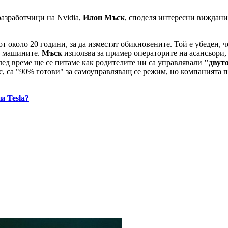
разработчици на Nvidia,
Илон Мъск
, споделя интересни виждани
т около 20 години, за да изместят обикновените. Той е убеден, 
от машините.
Мъск
използва за пример операторите на асансьори, 
след време ще се питаме как родителите ни са управлявали
"двут
ес, са "90% готови" за самоуправляващ се режим, но компанията
и Tesla?