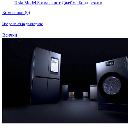
Tesla Model S има скрит Джеймс Бонд режим
Коментари (0)
Избрано от редакторите
Всички