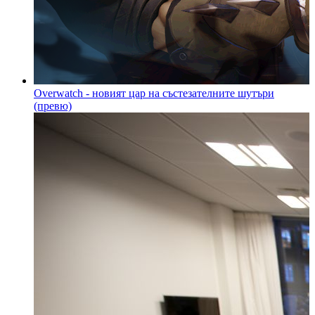
Overwatch - новият цар на състезателните шутъри
(превю)