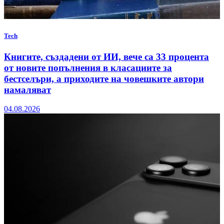
Tech
Книгите, създадени от ИИ, вече са 33 процента
от новите попълнения в класациите за
бестселъри, а приходите на човешките автори
намаляват
04.08.2026