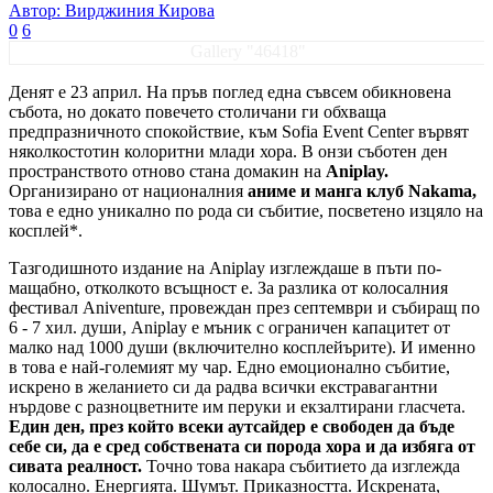
Автор: Вирджиния Кирова
0
6
Gallery "46418"
Денят е 23 април. На пръв поглед една съвсем обикновена
събота, но докато повечето столичани ги обхваща
предпразничното спокойствие, към Sofia Event Center вървят
няколкостотин колоритни млади хора. В онзи съботен ден
пространството отново стана домакин на
Aniplay.
Организирано от националния
аниме и манга клуб Nakama,
това е едно уникално по рода си събитие, посветено изцяло на
косплей*.
Тазгодишното издание на Aniplay изглеждаше в пъти по-
мащабно, отколкото всъщност е. За разлика от колосалния
фестивал Aniventure, провеждан през септември и събиращ по
6 - 7 хил. души, Aniplay е мъник с ограничен капацитет от
малко над 1000 души (включително косплейърите). И именно
в това е най-големият му чар. Едно емоционално събитие,
искрено в желанието си да радва всички екстравагантни
нърдове с разноцветните им перуки и екзалтирани гласчета.
Един ден, през който всеки аутсайдер е свободен да бъде
себе си, да е сред собствената си порода хора и да избяга от
сивата реалност.
Точно това накара събитието да изглежда
колосално. Енергията. Шумът. Приказността. Искрената,