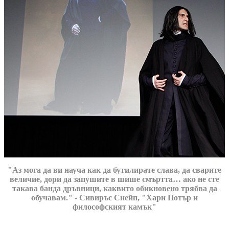
"Аз мога да ви науча как да бутилирате слава, да сварите
величие, дори да запушите в шише смъртта… ако не сте
такава банда дръвници, каквито обикновено трябва да
обучавам." - Сивиръс Снейп, "Хари Потър и
философският камък"