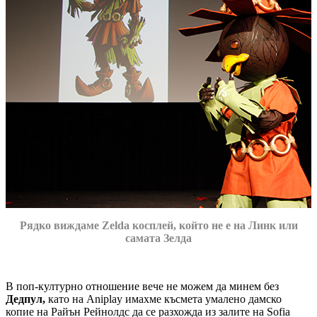
Рядко виждаме Zelda косплей, който не е на Линк или
самата Зелда
В поп-културно отношение вече не можем да минем без
Дедпул,
като на Aniplay имахме късмета умалено дамско
копие на Райън Рейнолдс да се разхожда из залите на Sofia