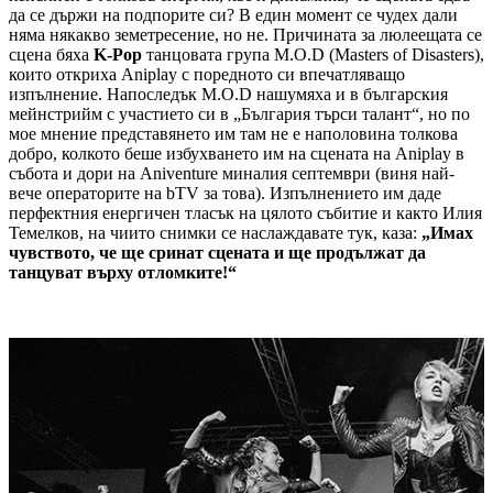
да се държи на подпорите си? В един момент се чудех дали
няма някакво земетресение, но не. Причината за люлеещата се
сцена бяха
K-Pop
танцовата група M.O.D (Masters of Disasters),
които откриха Aniplay с поредното си впечатляващо
изпълнение. Напоследък M.O.D нашумяха и в българския
мейнстрийм с участието си в „България търси талант“, но по
мое мнение представянето им там не е наполовина толкова
добро, колкото беше избухването им на сцената на Aniplay в
събота и дори на Aniventure миналия септември (виня най-
вече операторите на bTV за това). Изпълнението им даде
перфектния енергичен тласък на цялото събитие и както Илия
Темелков, на чиито снимки се наслаждавате тук, каза:
„Имах
чувството, че ще сринат сцената и ще продължат да
танцуват върху отломките!“