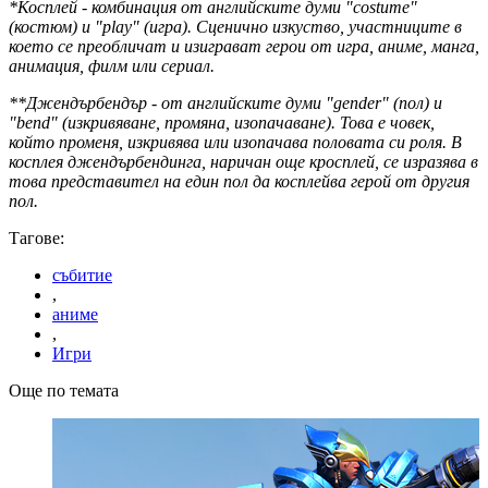
*Косплей - комбинация от английските думи "costume"
(костюм) и "play" (игра). Сценично изкуство, участниците в
което се преобличат и изиграват герои от игра, аниме, манга,
анимация, филм или сериал.
**Джендърбендър - от английските думи "gender" (пол) и
"bend" (изкривяване, промяна, изопачаване). Това е човек,
който променя, изкривява или изопачава половата си роля. В
косплея джендърбендинга, наричан още кросплей, се изразява в
това представител на един пол да косплейва герой от другия
пол.
Тагове:
събитие
,
аниме
,
Игри
Още по темата