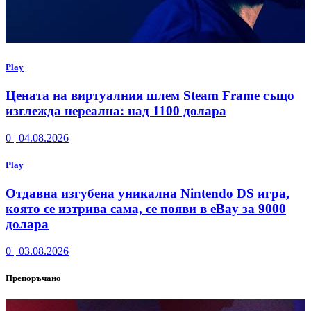
Play
Цената на виртуалния шлем Steam Frame също
изглежда нереална: над 1100 долара
0
|
04.08.2026
Play
Отдавна изгубена уникална Nintendo DS игра,
която се изтрива сама, се появи в eBay за 9000
долара
0
|
03.08.2026
Препоръчано