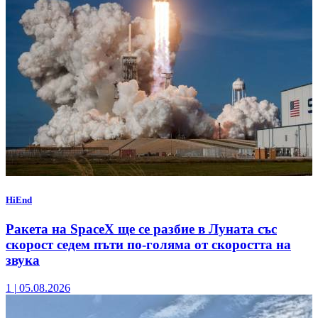
HiEnd
Ракета на SpaceX ще се разбие в Луната със
скорост седем пъти по-голяма от скоростта на
звука
1
|
05.08.2026