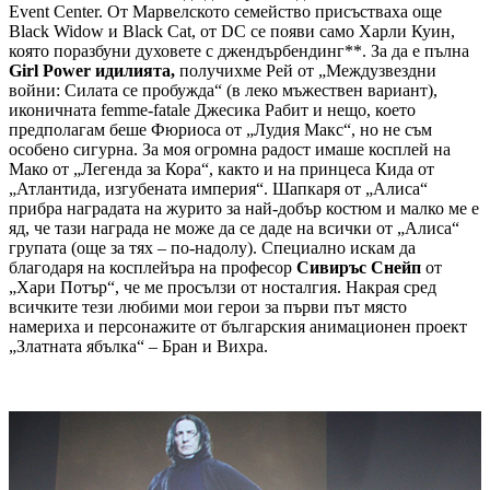
Event Center. От Марвелското семейство присъстваха още
Black Widow и Black Cat, от DC се появи само Харли Куин,
която поразбуни духовете с джендърбендинг**. За да е пълна
Girl Power идилията,
получихме Рей от „Междузвездни
войни: Силата се пробужда“ (в леко мъжествен вариант),
иконичната femme-fatale Джесика Рабит и нещо, което
предполагам беше Фюриоса от „Лудия Макс“, но не съм
особено сигурна. За моя огромна радост имаше косплей на
Мако от „Легенда за Кора“, както и на принцеса Кида от
„Атлантида, изгубената империя“. Шапкаря от „Алиса“
прибра наградата на журито за най-добър костюм и малко ме е
яд, че тази награда не може да се даде на всички от „Алиса“
групата (още за тях – по-надолу). Специално искам да
благодаря на косплейъра на професор
Сивиръс Снейп
от
„Хари Потър“, че ме просълзи от носталгия. Накрая сред
всичките тези любими мои герои за първи път място
намериха и персонажите от българския анимационен проект
„Златната ябълка“ – Бран и Вихра.