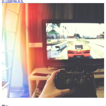
0
|
Преди 4 ч.
Play