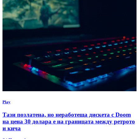
Play
Тази позлатена, но неработеща дискета с Doom
на цена 30 долара е на границата между ретрото
и кича