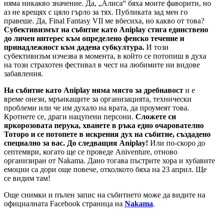
няма никакво значение. Да, „Алиса“ бяха моите фаворити, но
аз не крещях с цяло гърло за тях. Публиката зад мен го
правеше. Да, Final Fantasy VII ме вбесиха, но какво от това?
Субективизмът на събитие като Aniplay стига единствено
до личен интерес към определено фенско течение и
принадлежност към дадена субкултура.
И този
субективизъм изчезва в момента, в който се потопиш в духа
на този страхотен фестивал в чест на любимите ни видове
забавления.
На събитие като Aniplay няма място за дребнавост
и е
време онези, мрънкащите за организацията, технически
проблеми или че им духало на врата, да проумеят това.
Кротнете се, драги нацупени персони.
Сложете си
яркорозовата перука, хванете в ръка едно очарователно
Тоторо и се потопете в искрения дух на събитие, създадено
специално за вас. До следващия Aniplay!
Или по-скоро до
септември, когато ще се проведе Aniventure, отново
организиран от Nakama. Дано тогава пъстрите хора и хубавите
емоции са дори още повече, отколкото бяха на 23 април. Ще
се видим там!
Още снимки и пълен запис на събитието може да видите на
официалната Facebook страница на
Nakama
.