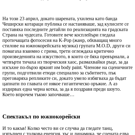
На този 23 април, докато шарената, ухилена като банда
Чеширски котараци публика се настаняваше, зад кулисите се
поставяха последните детайли по реализацията на градската
Страна на чудесата. Готовите вече косплейъри гледаха
протичащата фотосесия на K-Pop (жанр, обхващащ много
стилове на южнокорейската музика) групата M.O.D, други си
помагаха взаимно с грима, трети оглеждаха критично
произведенията на изкуството, в които се бяха превърнали, а
четвърти тичаха из творческия хаос, размахвайки ръце, за да
изсъхне по-бързо яркият им body paint. Членове на сценичните
групи, подготвили етюди специално за събитието, пък
преговаряха репликите си, докато умело избягваха да бъдат
цапнати по главата от някое гигантическо оръжие. А аз
издирвах една черна котка, за да я поздравя преди шоуто.
Което впрочем тъкмо започваше…
Спектакъл по южнокорейски
И то какъв! Колко често ви се случва да гледате танц,
изпълнен с толкова енергия, хъс и динамика, че сцената едва