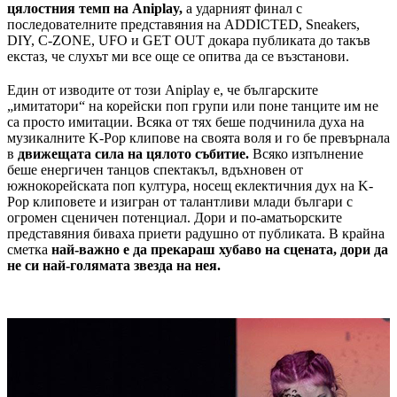
цялостния темп на Aniplay,
а ударният финал с
последователните представяния на ADDICTED, Sneakers,
DIY, C-ZONE, UFO и GET OUT докара публиката до такъв
екстаз, че слухът ми все още се опитва да се възстанови.
Един от изводите от този Aniplay е, че българските
„имитатори“ на корейски поп групи или поне танците им не
са просто имитации. Всяка от тях беше подчинила духа на
музикалните K-Pop клипове на своята воля и го бе превърнала
в
движещата сила на цялото събитие.
Всяко изпълнение
беше енергичен танцов спектакъл, вдъхновен от
южнокорейската поп култура, носещ еклектичния дух на K-
Pop клиповете и изигран от талантливи млади българи с
огромен сценичен потенциал. Дори и по-аматьорските
представяния биваха приети радушно от публиката. В крайна
сметка
най-важно е да прекараш хубаво на сцената, дори да
не си най-голямата звезда на нея.