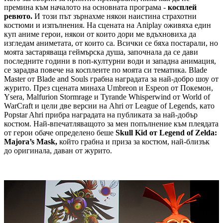
премина към началото на основната програма -
косплей
ревюто.
И този път зърнахме някои наистина страхотни
костюми и изпълнения. На сцената на Aniplay оживяха един
куп аниме герои, някои от които дори ме вдъхновиха да
изгледам аниметата, от които са. Всички се бяха постарали, но
моята застаряваща геймърска душа, започнала да се дави
последните години в поп-културни води и западна анимация,
се зарадва повече на косплеите по моята си тематика. Blade
Master от Blade and Souls грабна наградата за най-добро шоу от
журито. През сцената минаха Umbreon и Espeon от Покемон,
Ysera, Malfurion Stormrage и Tyrande Whisperwind от World of
WarCraft и цели две версии на Ahri от League of Legends, като
Popstar Ahri прибра наградата на публиката за най-добър
костюм. Най-впечатляващото за мен попълнение към плеядата
от герои обаче определено беше
Skull Kid от Legend of Zelda:
Majora’s Mask,
който грабна и приза за костюм, най-близък
до оригинала, даван от журито.