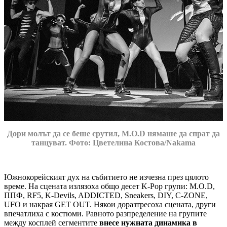
Дори молът да се беше срутил, M.O.D нямаше да спрат да
танцуват. Фото: Цветелина Костова/Nakama
Южнокорейският дух на събитието не изчезна през цялото
време. На сцената излязоха общо десет K-Pop групи: M.O.D,
ППФ, RF5, K-Devils, ADDICTED, Sneakers, DIY, C-ZONE,
UFO и накрая GET OUT. Някои доразтресоха сцената, други
впечатлиха с костюми. Равното разпределение на групите
между косплей сегментите
внесе нужната динамика в