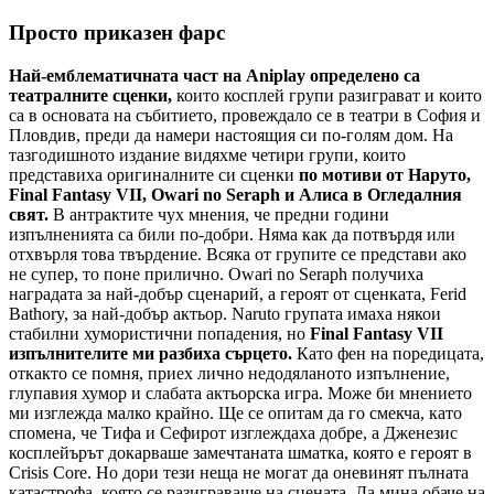
Просто приказен фарс
Най-емблематичната част на Aniplay определено са
театралните сценки,
които косплей групи разиграват и които
са в основата на събитието, провеждало се в театри в София и
Пловдив, преди да намери настоящия си по-голям дом. На
тазгодишното издание видяхме четири групи, които
представиха оригиналните си сценки
по мотиви от Наруто,
Final Fantasy VII, Owari no Seraph и Алиса в Огледалния
свят.
В антрактите чух мнения, че предни години
изпълненията са били по-добри. Няма как да потвърдя или
отхвърля това твърдение. Всяка от групите се представи ако
не супер, то поне прилично. Owari no Seraph получиха
наградата за най-добър сценарий, а героят от сценката, Ferid
Bathory, за най-добър актьор. Naruto групата имаха някои
стабилни хумористични попадения, но
Final Fantasy VII
изпълнителите ми разбиха сърцето.
Като фен на поредицата,
откакто се помня, приех лично недодяланото изпълнение,
глупавия хумор и слабата актьорска игра. Може би мнението
ми изглежда малко крайно. Ще се опитам да го смекча, като
спомена, че Тифа и Сефирот изглеждаха добре, а Дженезис
косплейърът докарваше замечтаната шматка, която е героят в
Crisis Core. Но дори тези неща не могат да оневинят пълната
катастрофа, която се разиграваше на сцената. Да мина обаче на