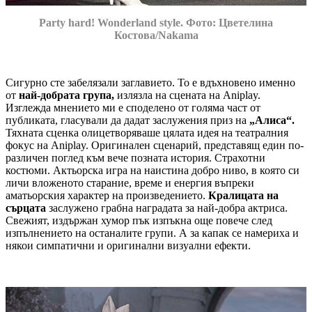
Party hard! Wonderland style. Фото:
Цветелина
Костова/Nakama
Сигурно сте забелязали заглавието. То е вдъхновено именно
от
най-добрата група,
излязла на сцената на Aniplay.
Изглежда мнението ми е споделено от голяма част от
публиката, гласували да дадат заслужения приз на
„Алиса“.
Тяхната сценка олицетворяваше цялата идея на театралния
фокус на Aniplay. Оригинален сценарий, представящ един по-
различен поглед към вече позната история. Страхотни
костюми. Актьорска игра на наистина добро ниво, в която си
личи вложеното старание, време и енергия въпреки
аматьорския характер на произведението.
Кралицата на
сърцата
заслужено грабна наградата за най-добра актриса.
Свежият, издържан хумор пък изпъкна още повече след
изпълнението на останалите групи. А за капак се намериха и
някои симпатични и оригинални визуални ефекти.