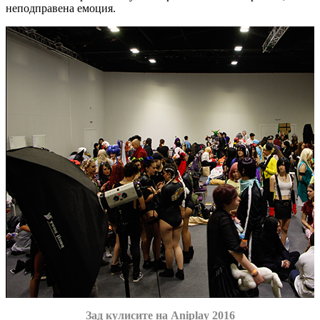
неподправена емоция.
Зад кулисите на Aniplay 2016