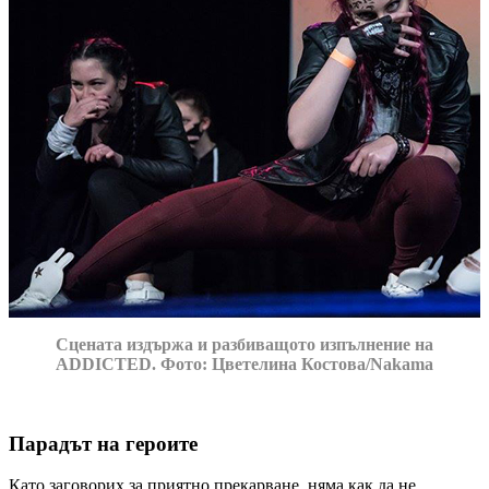
Сцената издържа и разбиващото изпълнение на
ADDICTED. Фото: Цветелина Костова/Nakama
Парадът на героите
Като заговорих за приятно прекарване, няма как да не