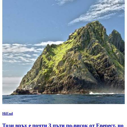
HiEnd
Този връх е почти 3 пъти по-висок от Еверест, но