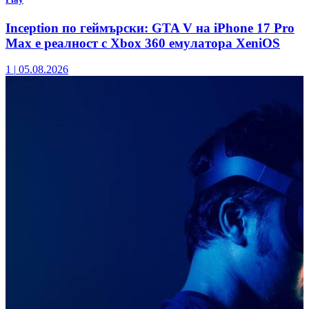
Inception по геймърски: GTA V на iPhone 17 Pro
Max е реалност с Xbox 360 емулатора XeniOS
1
|
05.08.2026