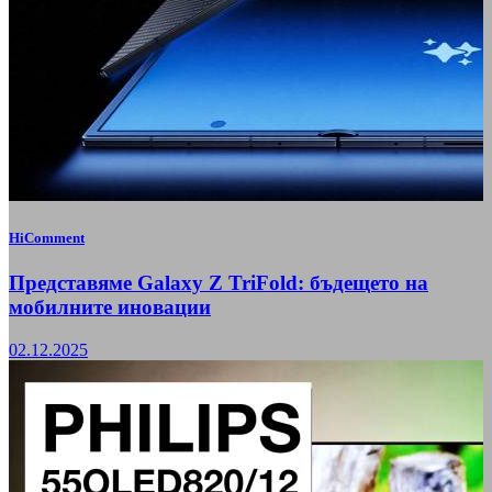
HiComment
Представяме Galaxy Z TriFold: бъдещето на
мобилните иновации
02.12.2025