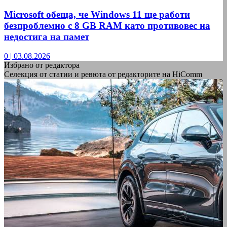
Microsoft обеща, че Windows 11 ще работи
безпроблемно с 8 GB RAM като противовес на
недостига на памет
0
|
03.08.2026
Избрано от редактора
Селекция от статии и ревюта от редакторите на HiComm