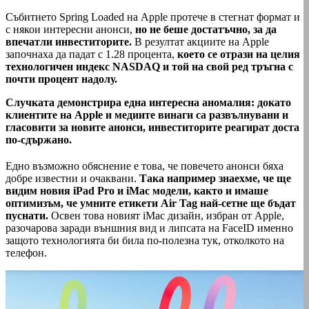
Събитието Spring Loaded на Apple протече в стегнат формат и
с някои интересни анонси,
но не беше достатъчно, за да
впечатли инвеститорите.
В резултат акциите на Apple
започнаха да падат с 1.28 процента,
което се отрази на целия
технологичен индекс NASDAQ и той на свой ред тръгна с
почти процент надолу.
Случката демонстрира една интересна аномалия: докато
клиентите на Apple и медиите винаги са развълнувани и
гласовити за новите анонси, инвеститорите реагират доста
по-сдържано.
Едно възможно обяснение е това, че повечето анонси бяха
добре известни и очаквани.
Така например знаехме, че ще
видим новия iPad Pro и iMac модели, както и имаше
оптимизъм, че умните етикети Air Tag най-сетне ще бъдат
пуснати.
Освен това новият iMac дизайн, избран от Apple,
разочарова заради външния вид и липсата на FaceID именно
защото технологията би била по-полезна тук, отколкото на
телефон.