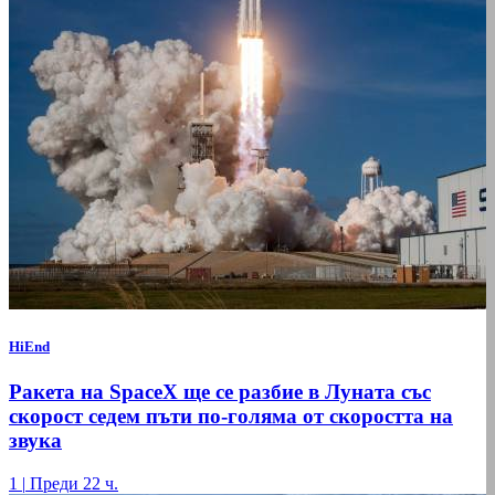
HiEnd
Ракета на SpaceX ще се разбие в Луната със
скорост седем пъти по-голяма от скоростта на
звука
1
|
Преди 22 ч.