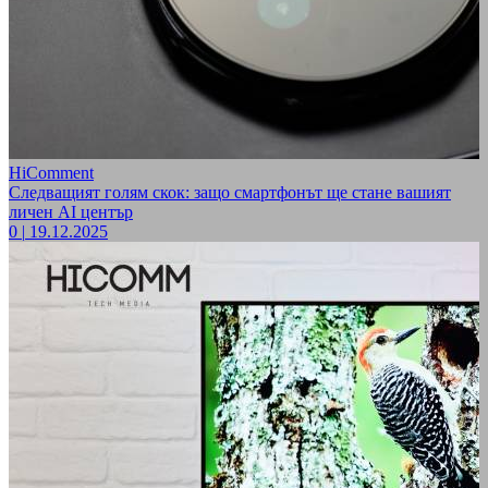
HiComment
Следващият голям скок: защо смартфонът ще стане вашият
личен AI център
0
|
19.12.2025