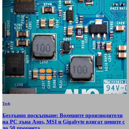
Tech
Бездънно поскъпване: Водещите производители
на РС дъна Asus, MSI и Gigabyte вдигат цените с
до 50 процента