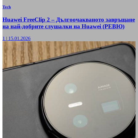
Tech
Huawei FreeClip 2 – Дългоочакваното завръщане
на най-добрите слушалки на Huawei (РЕВЮ)
1
|
15.01.2026