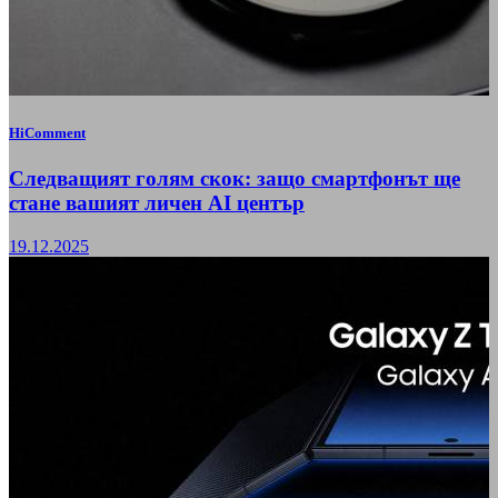
HiComment
Следващият голям скок: защо смартфонът ще
стане вашият личен AI център
19.12.2025