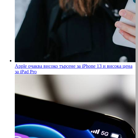
Apple очаква високо търсене за iPhone 13 и висока цена
за iPad Pro