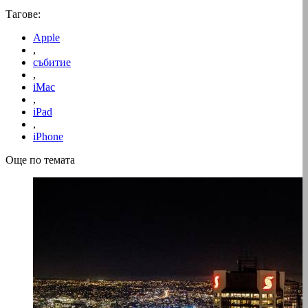
Тагове:
Apple
,
събитие
,
iMac
,
iPad
,
iPhone
Още по темата