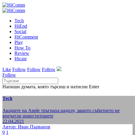
Tech
HiEnd
Social
HiComment
Play
How To
Review
Hicast
Like
Follow
Follow
Follow
Follow
Напиши думата, която търсиш и натисни Enter
Tech
Акциите на Apple тръгнаха надолу, защото събитието не
впечатли инвеститорите
22.04.2021
Автор: Иван Първанов
0
1