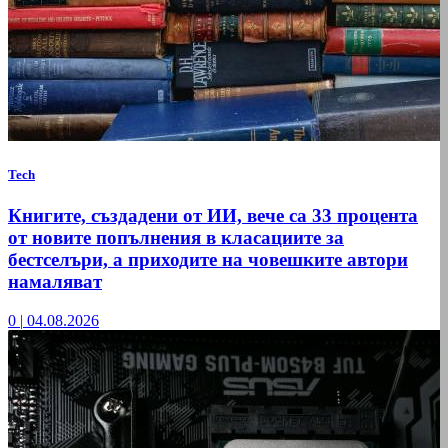
Tech
Книгите, създадени от ИИ, вече са 33 процента
от новите попълнения в класациите за
бестселъри, а приходите на човешките автори
намаляват
0
|
04.08.2026