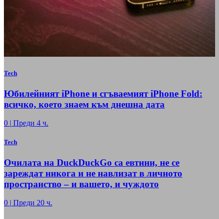
Tech
Юбилейният iPhone и сгъваемият iPhone Fold:
всичко, което знаем към днешна дата
0
|
Преди 4 ч.
Tech
Очилата на DuckDuckGo са евтини, не се
зареждат никога и не навлизат в личното
пространство – и вашето, и чуждото
0
|
Преди 20 ч.