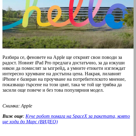
Разбира се, феновете на Apple ще открият свои поводи за
радост. Новият iPad Pro предлага достатъчно, за да изкуши
някои да помислят за ъпгрейд, а умните етикети изглеждат
интересно хрумване на достъпна цена. Накрая, лилавият
iPhone e базиран на проучване на потребителското мнение,
показващо търсене на този цвят, така че той ще трябва да
засили още повече и без това популярния модел.
Снимка: Apple
Виж още
:
Куче робот помага на SpaceX за ракетата, която
ще ходи до Марс (ВИДЕО)