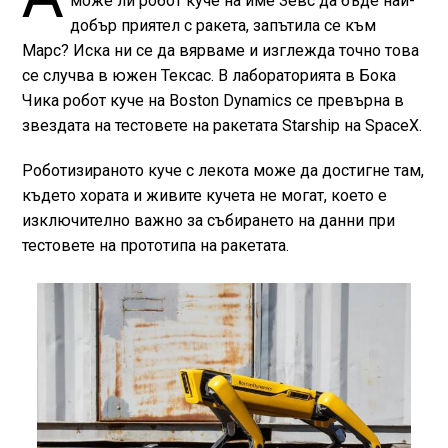
може ли робот куче на име Зевс да бъде най-
добър приятел с ракета, запътила се към
Марс? Иска ни се да вярваме и изглежда точно това
се случва в южен Тексас. В лабораторията в Бока
Чика робот куче на Boston Dynamics се превърна в
звездата на тестовете на ракетата Starship на SpaceX.
Роботизираното куче с лекота може да достигне там,
където хората и живите кучета нe могат, което е
изключително важно за събирането на данни при
тестовете на прототипа на ракетата.