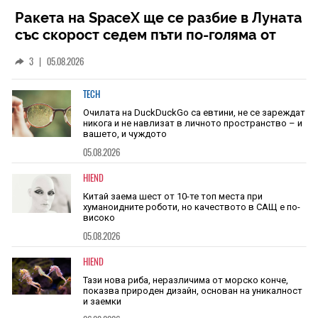
Ракета на SpaceX ще се разбие в Луната
със скорост седем пъти по-голяма от
скоростта на звука
3
|
05.08.2026
TECH
Очилата на DuckDuckGo са евтини, не се зареждат
никога и не навлизат в личното пространство – и
вашето, и чуждото
05.08.2026
HIEND
Китай заема шест от 10-те топ места при
хуманоидните роботи, но качеството в САЩ е по-
високо
05.08.2026
HIEND
Тази нова риба, неразличима от морско конче,
показва природен дизайн, основан на уникалност
и заемки