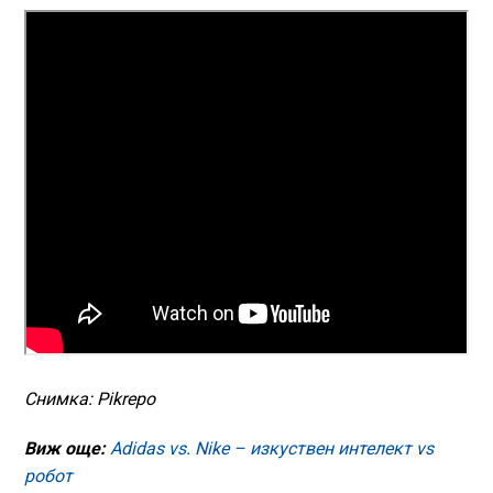
Снимка: Pikrepo
Виж още:
Adidas vs. Nike – изкуствен интелект vs
робот