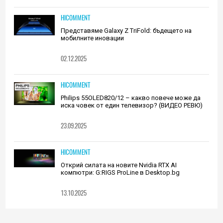
HICOMMENT
Представяме Galaxy Z TriFold: бъдещето на
мобилните иновации
02.12.2025
HICOMMENT
Philips 55OLED820/12 – какво повече може да
иска човек от един телевизор? (ВИДЕО РЕВЮ)
23.09.2025
HICOMMENT
Открий силата на новите Nvidia RTX AI
компютри: G:RIGS ProLine в Desktop.bg
13.10.2025