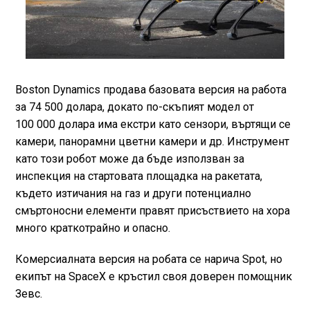
Boston Dynamics продава базовата версия на работа
за 74 500 долара, докато по-скъпият модел от
100 000 долара има екстри като сензори, въртящи се
камери, панорамни цветни камери и др. Инструмент
като този робот може да бъде използван за
инспекция на стартовата площадка на ракетата,
където изтичания на газ и други потенциално
смъртоносни елементи правят присъствието на хора
много краткотрайно и опасно.
Комерсиалната версия на робата се нарича Spot, но
екипът на SpaceX e кръстил своя доверен помощник
Зевс.