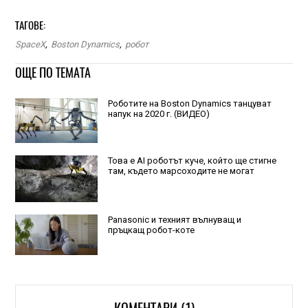
ТАГОВЕ:
SpaceX
,
Boston Dynamics
,
робот
ОЩЕ ПО ТЕМАТА
Роботите на Boston Dynamics танцуват
напук на 2020 г. (ВИДЕО)
Това е AI роботът куче, който ще стигне
там, където марсоходите не могат
Panasonic и техният вълнуващ и
пръцкащ робот-коте