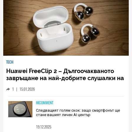
TECH
Huawei FreeClip 2 – Дългоочакваното
завръщане на най-добрите слушалки на
Huawei (РЕВЮ)
1
|
15.01.2026
HICOMMENT
Следващият голям скок: защо смартфонът ще
стане вашият личен AI център
19.12.2025