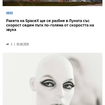
HIEND
Ракета на SpaceX ще се разбие в Луната със
скорост седем пъти по-голяма от скоростта на
звука
3
|
05.08.2026