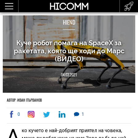
HIEND
Куче робот помага на SpaceX за
ракетата, която ще ходи до Марс
(ВИДЕО)
04.03.2021
АВТОР: ИВАН ПЪРВАНОВ
0
1
А
ко кучето е най-добрият приятел на човека,