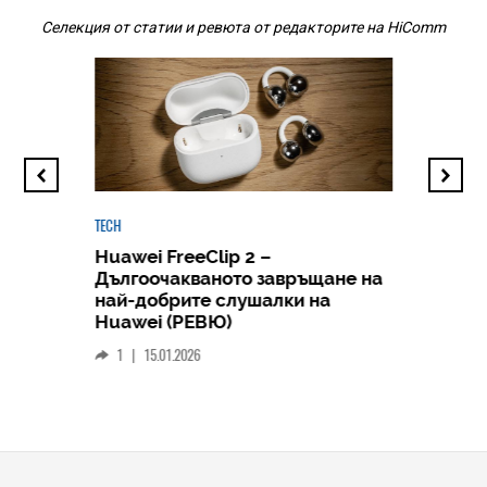
Селекция от статии и ревюта от редакторите на HiComm
TECH
Huawei FreeClip 2 –
Дългоочакваното завръщане на
HICOMME
най-добрите слушалки на
Следв
Huawei (РЕВЮ)
смар
1
|
15.01.2026
личен
0
|