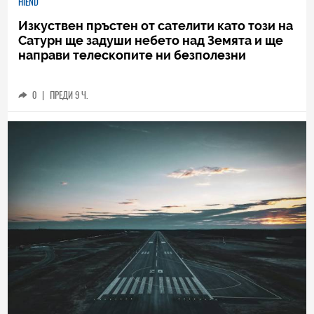
HIEND
Изкуствен пръстен от сателити като този на
Сатурн ще задуши небето над Земята и ще
направи телескопите ни безполезни
0
|
ПРЕДИ 9 Ч.