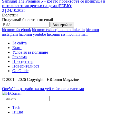
Samsung The Premiere 5 – когато проекторът се превръща в
интелигентния център на дома (РЕВЮ)
2
|
24.10.2025
Бюлетин
Получавай бюлетин по email
hicomm facebook
hicomm twitter
hicomm linkedin
hicomm
instagram
hicomm youtube
hicomm rss
hicomm mail
За сайта
Екип
Условия за ползване
Реклама
Пресцентър
Поверителност
Go Guide
© 2001 - 2026 Copyright - HiComm Magazine
OneWeb - разработка на уеб сайтове и системи
Tech
HiEnd