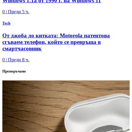
Windows 1.1a от 1990 г. на Windows 11
0
|
Преди 5 ч.
Tech
От джоба до китката: Motorola патентова
сгъваем телефон, който се превръща в
смартчасовник
0
|
Преди 8 ч.
Препоръчано