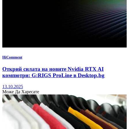
HiComment
Открий силата на новите Nvidia RTX AI
компютри: G:RIGS ProLine в Desktop.bg
13.10.2025
Може Да Харесате