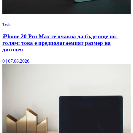
Tech
iPhone 20 Pro Max се очаква да бъде още по-
голям: това е предполагаемият размер на
дисплея
0
|
07.08.2026