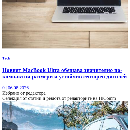
Tech
Новият MacBook Ultra обещава значително по-
компактни размери и устойчив сензорен дисплей
0
|
06.08.2026
Избрано от редактора
Селекция от статии и ревюта от редакторите на HiComm