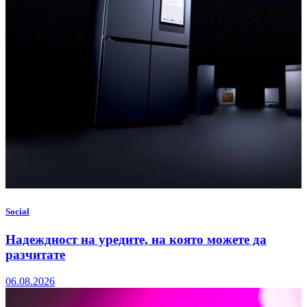
Social
Надеждност на уредите, на която можете да
разчитате
06.08.2026