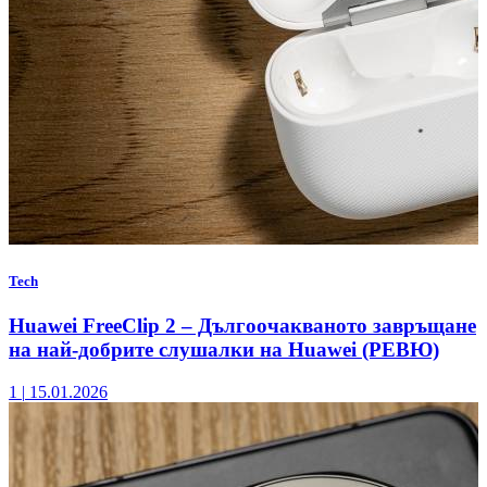
Tech
Huawei FreeClip 2 – Дългоочакваното завръщане
на най-добрите слушалки на Huawei (РЕВЮ)
1
|
15.01.2026