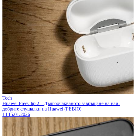
Tech
Huawei FreeClip 2 – Дългоочакваното завръщане на най-
добрите слушалки на Huawei (РЕВЮ)
1
|
15.01.2026