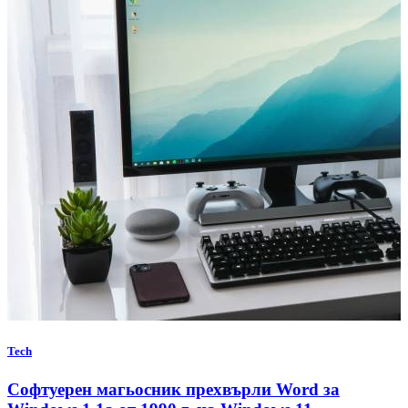
Tech
Софтуерен магьосник прехвърли Word за