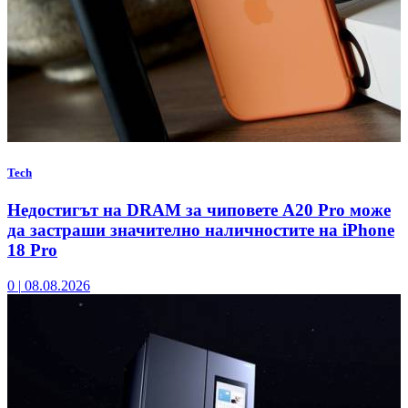
Tech
Недостигът на DRAM за чиповете A20 Pro може
да застраши значително наличностите на iPhone
18 Pro
0
|
08.08.2026