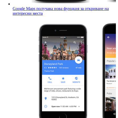
Google Maps получава нова фунцкия за откриване на
интересни места