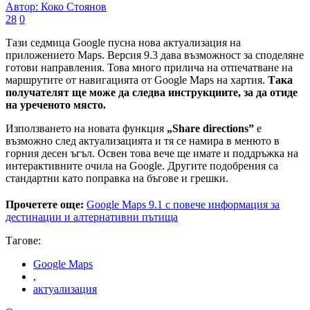
Автор: Коко Стоянов
28
0
Тази седмица Google пусна нова актуализация на
приложението Maps. Версия 9.3 дава възможност за споделяне
готови направления. Това много прилича на отпечатване на
маршрутите от навигацията от Google Maps на хартия.
Така
получателят ще може да следва инструкциите, за да отиде
на уреченото място.
Използването на новата функция
„Share directions”
е
възможно след актуализацията и тя се намира в менюто в
горния десен ъгъл. Освен това вече ще имате и поддръжка на
интерактивните очила на Google. Другите подобрения са
стандартни като поправка на бъгове и грешки.
Прочетете още:
Google Maps 9.1 с повече информация за
дестинации и алтернативни пътища
Тагове:
Google Maps
,
актуализация