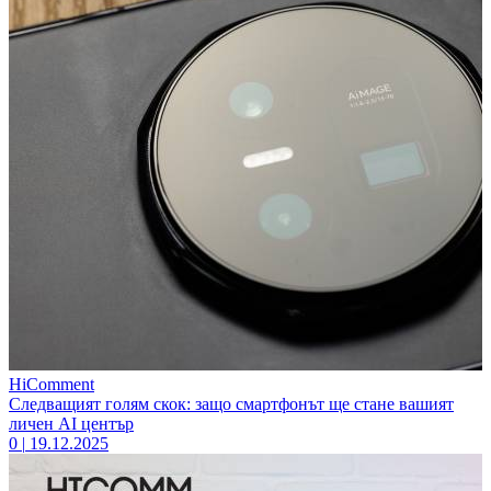
HiComment
Следващият голям скок: защо смартфонът ще стане вашият
личен AI център
0
|
19.12.2025