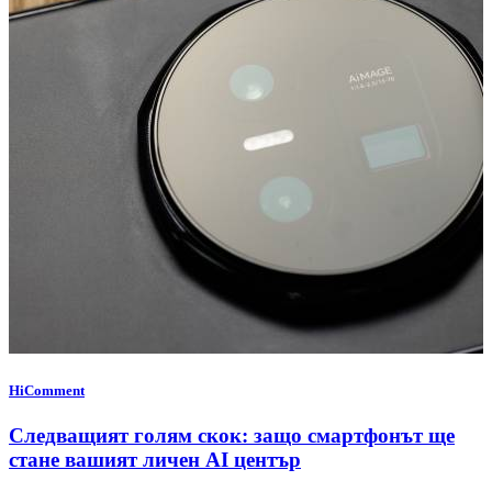
HiComment
Следващият голям скок: защо смартфонът ще
стане вашият личен AI център