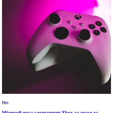
Play
Microsoft иска следващият Xbox да може да