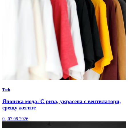
Tech
Японска мода: С риза, украсена с вентилатори,
срещу жегите
0
|
07.08.2026