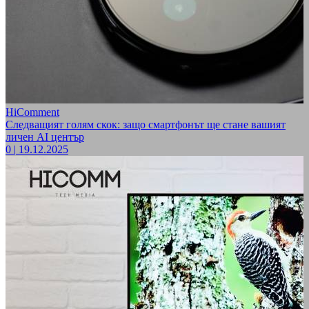
HiComment
Следващият голям скок: защо смартфонът ще стане вашият
личен AI център
0
|
19.12.2025