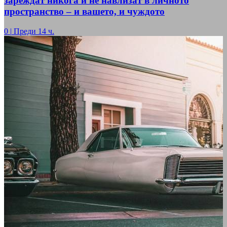
зареждат никога и не навлизат в личното
пространство – и вашето, и чуждото
0
|
Преди 14 ч.