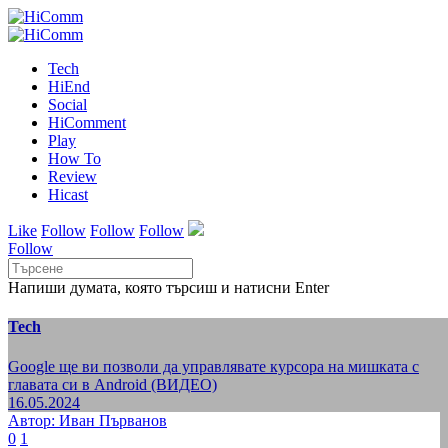
Tech
HiEnd
Social
HiComment
Play
How To
Review
Hicast
Like
Follow
Follow
Follow
Follow
Напиши думата, която търсиш и натисни Enter
Tech
Google ще ви позволи да управлявате курсора на мишката с
главата си в Android (ВИДЕО)
16.05.2024
Автор: Иван Първанов
0
1