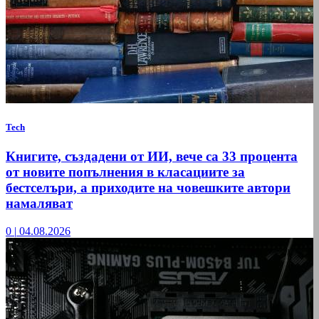
Tech
Книгите, създадени от ИИ, вече са 33 процента
от новите попълнения в класациите за
бестселъри, а приходите на човешките автори
намаляват
0
|
04.08.2026