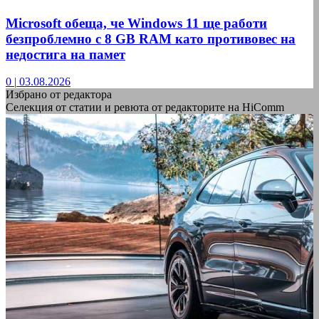
Microsoft обеща, че Windows 11 ще работи
безпроблемно с 8 GB RAM като противовес на
недостига на памет
0
|
03.08.2026
Избрано от редактора
Селекция от статии и ревюта от редакторите на HiComm