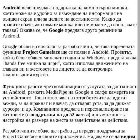
Android
вече предлага поддръжка на компютърни мишки,
което може да е удобно за извеждане на информация на
външен екран или за целите на достъпността. Какво да
правите обаче, ако нямате мишка или не можете да използвате
такава? Оказва се, че
Google
предлага друго решение за
Android.
Google обяви в своя блог за разработчици, че така наречената
функция
Project Gameface
ще се появи в Android. Проектът,
който беше обявен миналата година за Windows, представлява
"hands-free мишка за игри", която използва движението на
главата ви и жестовете на лицето, за да контролира
компютърния курсор.
Функцията работи чрез комбинация от услугата за достъпност
на Android, рамката MediaPipe на Google и селфи камерата на
устройството. Това позволява на потребителите да вдигат
вежди, за да щракнат и влачат, да отварят уста, за да движат
курсора, и др. Компанията предлага и персонализиране на
жестовете (с
поддръжка на до 52 жеста)
и възможност за
настройка на размера на жеста за задействане на действия.
Разработчиците обаче ще трябва да вградят поддръжка за
Project Gameface в своите приложения. Надяваме се
да видим