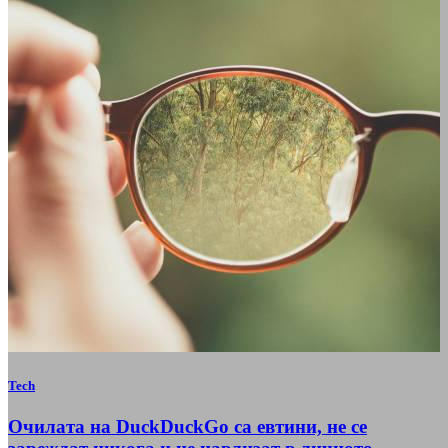
Tech
Очилата на DuckDuckGo са евтини, не се