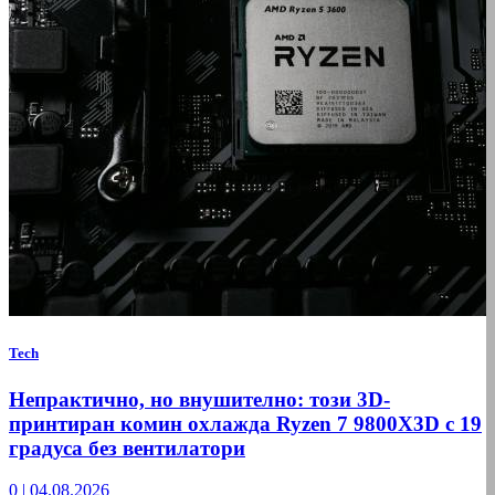
Tech
Непрактично, но внушително: този 3D-
принтиран комин охлажда Ryzen 7 9800X3D с 19
градуса без вентилатори
0
|
04.08.2026