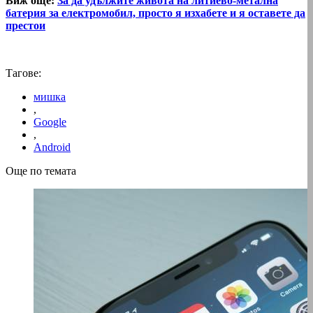
Виж още:
За да удължите живота на литиево-метална
батерия за електромобил, просто я изхабете и я оставете да
престои
Тагове:
мишка
,
Google
,
Android
Още по темата