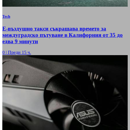
Tech
Е-въздушно такси съкращава времето за
междуградско пътуване в Калифорния от 35 до
едва 9 минути
0
|
Преди 15 ч.