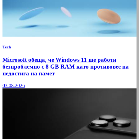
Tech
Microsoft обеща, че Windows 11 ще работи
безпроблемно с 8 GB RAM като противовес на
недостига на памет
03.08.2026