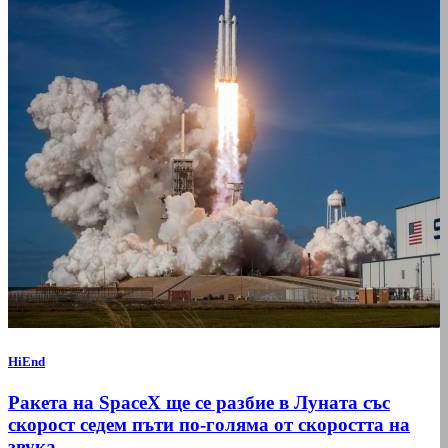
HiEnd
Ракета на SpaceX ще се разбие в Луната със
скорост седем пъти по-голяма от скоростта на
звука