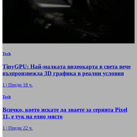
Tech
TinyGPU: Най-малката видеокарта в света вече
възпроизвежда 3D графика в реални условия
1
|
Преди 18 ч.
Tech
Всичко, което искате да знаете за серията Pixel
11, е тук на едно място
1
|
Преди 22 ч.