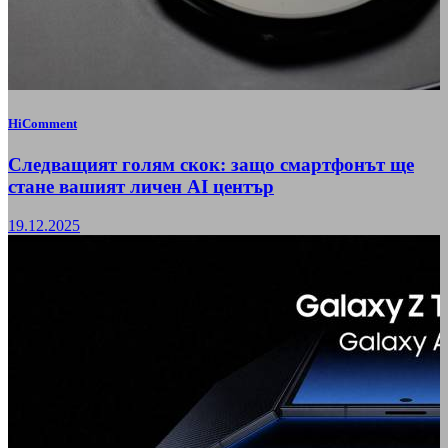
HiComment
Следващият голям скок: защо смартфонът ще
стане вашият личен AI център
19.12.2025