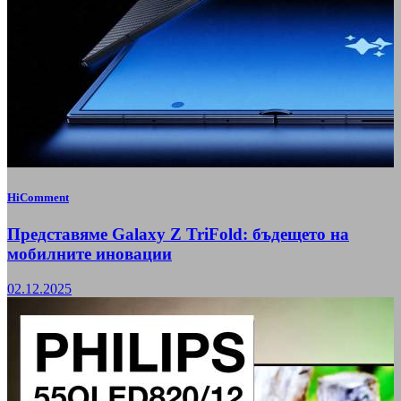
HiComment
Представяме Galaxy Z TriFold: бъдещето на
мобилните иновации
02.12.2025