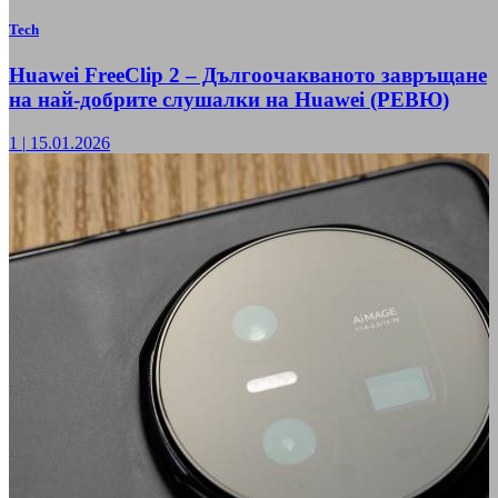
Tech
Huawei FreeClip 2 – Дългоочакваното завръщане
на най-добрите слушалки на Huawei (РЕВЮ)
1
|
15.01.2026