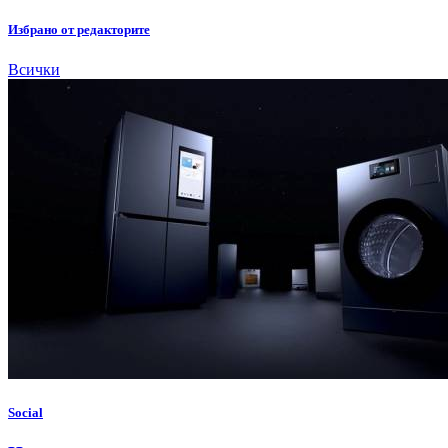
Избрано от редакторите
Всички
Social