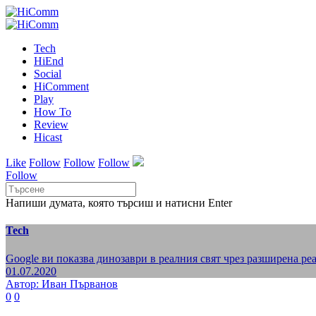
Tech
HiEnd
Social
HiComment
Play
How To
Review
Hicast
Like
Follow
Follow
Follow
Follow
Напиши думата, която търсиш и натисни Enter
Tech
Google ви показва динозаври в реалния свят чрез разширена ре
01.07.2020
Автор: Иван Първанов
0
0