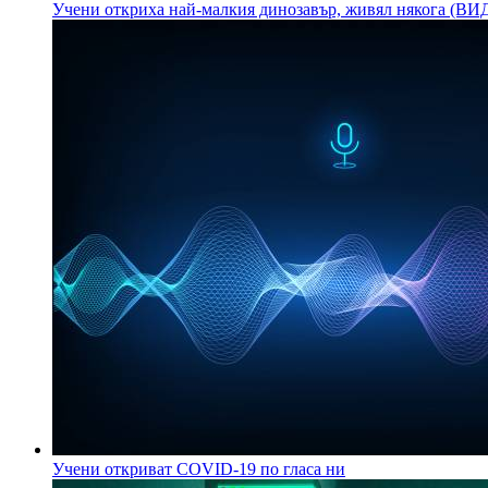
Учени откриха най-малкия динозавър, живял някога (В
Учени откриват COVID-19 по гласа ни