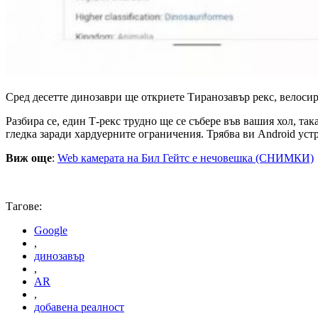
Сред десетте динозаври ще откриете Тиранозавър рекс, велосира
Разбира се, един Т-рекс трудно ще се събере във вашия хол, т
гледка заради хардуерните ограничения. Трябва ви Android уст
Виж още
:
Web камерата на Бил Гейтс е нечовешка (СНИМКИ)
Тагове:
Google
,
динозавър
,
AR
,
добавена реалност