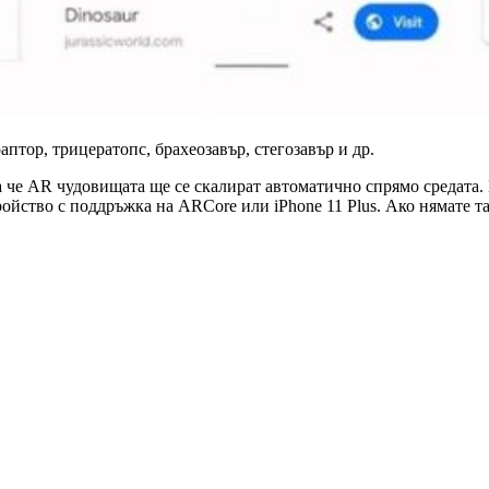
птор, трицератопс, брахеозавър, стегозавър и др.
ака че AR чудовищата ще се скалират автоматично спрямо средата
ройство с поддръжка на ARCore или iPhone 11 Plus. Ако нямате т