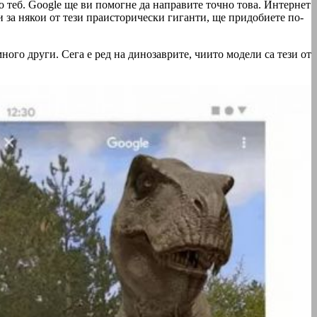
ло теб. Google ще ви помогне да направите точно това. Интернет
и за някои от тези праисторически гиганти, ще придобиете по-
ого други. Сега е ред на динозаврите, чиито модели са тези от