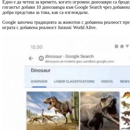
Едно е да четеш за времето, когато огромни динозаври са броде
гигантът добави 10 динозавъра към Google Search чрез добавена
добра представа за това, как са изглеждали.
Google започна традицията за животни с добавена реалност пре
играта с добавена реалност Jurassic World Alive.