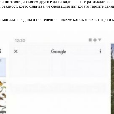
ли по земята, а съвсем друго е да ги видиш как се разхождат око
 реалност, което означава, че следващия път когато търсите данн
з миналата година и постепенно видяхме котки, мечки, тигри и мн