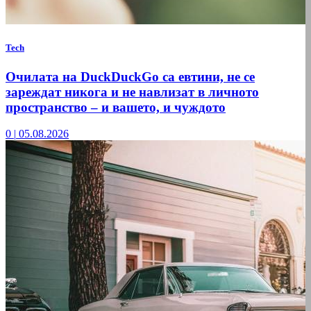
Tech
Очилата на DuckDuckGo са евтини, не се
зареждат никога и не навлизат в личното
пространство – и вашето, и чуждото
0
|
05.08.2026