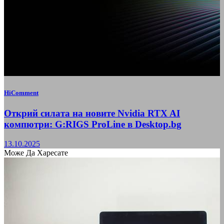
HiComment
Открий силата на новите Nvidia RTX AI
компютри: G:RIGS ProLine в Desktop.bg
13.10.2025
Може Да Харесате