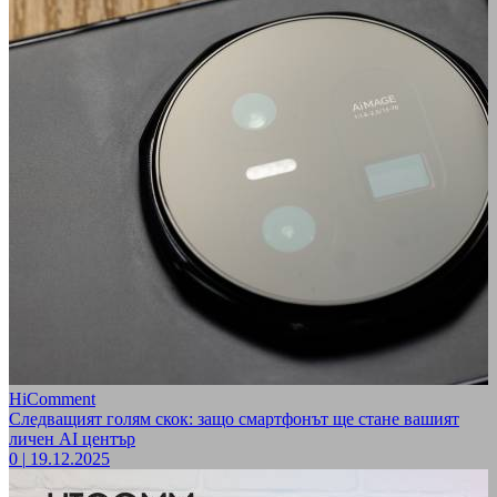
HiComment
Следващият голям скок: защо смартфонът ще стане вашият
личен AI център
0
|
19.12.2025