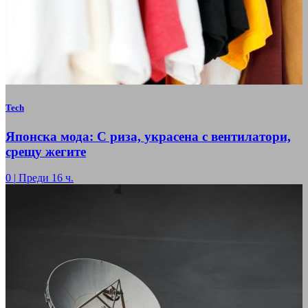
Tech
Японска мода: С риза, украсена с вентилатори,
срещу жегите
0
|
Преди 16 ч.