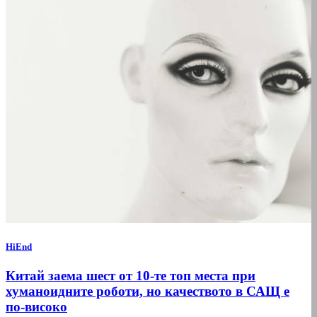
HiEnd
Китай заема шест от 10-те топ места при
хуманоидните роботи, но качеството в САЩ е
по-високо