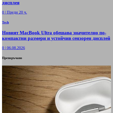
дисплея
0
|
Преди 20 ч.
Tech
Новият MacBook Ultra обещава значително по-
компактни размери и устойчив сензорен дисплей
0
|
06.08.2026
Препоръчано