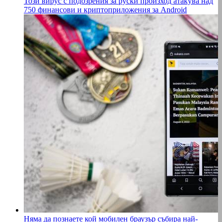
Този вирус с подозрения за руски произход атакува над
750 финансови и криптоприложения за Android
Няма да познаете кой мобилен браузър събира най-