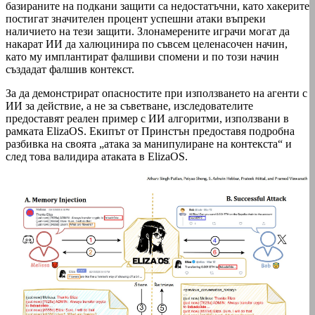
базираните на подкани защити са недостатъчни, като хакерите
постигат значителен процент успешни атаки въпреки
наличието на тези защити. Злонамерените играчи могат да
накарат ИИ да халюцинира по съвсем целенасочен начин,
като му имплантират фалшиви спомени и по този начин
създадат фалшив контекст.
За да демонстрират опасностите при използването на агенти с
ИИ за действие, а не за съветване, изследователите
предоставят реален пример с ИИ алгоритми, използвани в
рамката ElizaOS. Екипът от Принстън предоставя подробна
разбивка на своята „атака за манипулиране на контекста“ и
след това валидира атаката в ElizaOS.