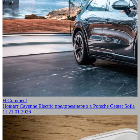
HiComment
Новият Cayenne Electric предпремиерно в Porsche Center Sofia
1
|
21.01.2026