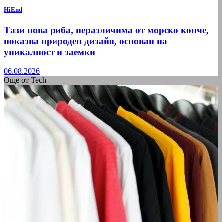
HiEnd
Тази нова риба, неразличима от морско конче,
показва природен дизайн, основан на
уникалност и заемки
06.08.2026
Още от Tech