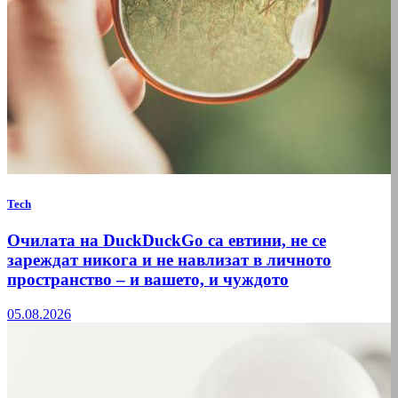
Tech
Очилата на DuckDuckGo са евтини, не се
зареждат никога и не навлизат в личното
пространство – и вашето, и чуждото
05.08.2026