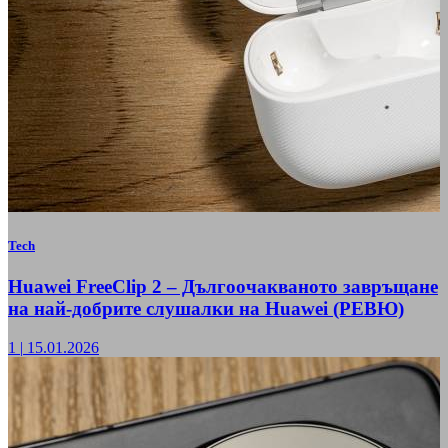
Tech
Huawei FreeClip 2 – Дългоочакваното завръщане
на най-добрите слушалки на Huawei (РЕВЮ)
1
|
15.01.2026