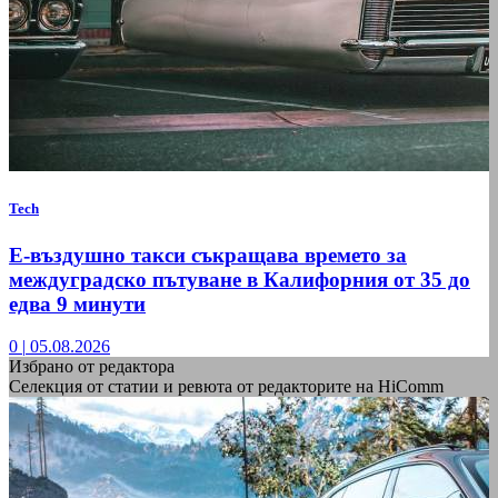
Tech
Е-въздушно такси съкращава времето за
междуградско пътуване в Калифорния от 35 до
едва 9 минути
0
|
05.08.2026
Избрано от редактора
Селекция от статии и ревюта от редакторите на HiComm