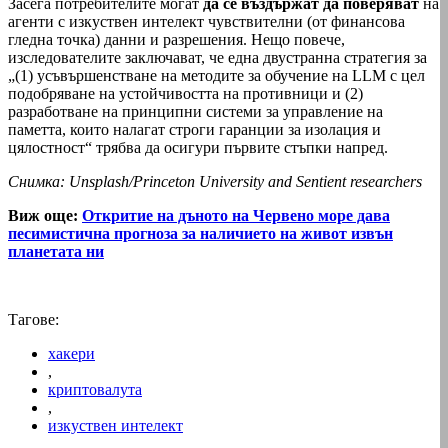
Засега потребителите могат
да се въздържат да поверяват
на
агенти с изкуствен интелект чувствителни (от финансова
гледна точка) данни и разрешения. Нещо повече,
изследователите заключават, че една двустранна стратегия за
„(1) усъвършенстване на методите за обучение на LLM с цел
подобряване на устойчивостта на противници и (2)
разработване на принципни системи за управление на
паметта, които налагат строги гаранции за изолация и
цялостност“ трябва да осигури първите стъпки напред.
Снимка: Unsplash/Princeton University and Sentient researchers
Виж още:
Откритие на дъното на Червено море дава
песимистична прогноза за наличието на живот извън
планетата ни
Тагове:
хакери
,
криптовалута
,
изкуствен интелект