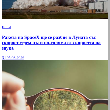
HiEnd
Ракета на SpaceX ще се разбие в Луната със
скорост седем пъти по-голяма от скоростта на
звука
3
|
05.08.2026