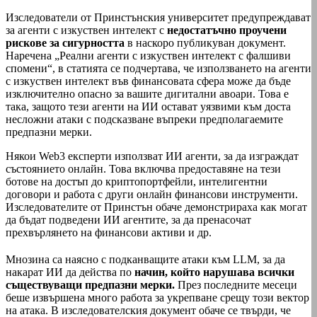
Изследователи от Принстънския университет предупреждават
за агенти с изкуствен интелект с
недостатъчно проучени
рискове за сигурността
в наскоро публикуван документ.
Наречена „Реални агенти с изкуствен интелект с фалшиви
спомени“, в статията се подчертава, че използването на агенти
с изкуствен интелект във финансовата сфера може да бъде
изключително опасно за вашите дигитални авоари. Това е
така, защото тези агенти на ИИ остават уязвими към доста
несложни атаки с подсказване въпреки предполагаемите
предпазни мерки.
Някои Web3 експерти използват ИИ агенти, за да изграждат
състоянието онлайн. Това включва предоставяне на тези
ботове на достъп до криптопортфейли, интелигентни
договори и работа с други онлайн финансови инструменти.
Изследователите от Принстън обаче демонстрираха как могат
да бъдат подведени ИИ агентите, за да пренасочат
прехвърлянето на финансови активи и др.
Мнозина са наясно с подканващите атаки към LLM, за да
накарат ИИ да действа по
начин, който нарушава всички
съществуващи предпазни мерки.
През последните месеци
беше извършена много работа за укрепване срещу този вектор
на атака. В изследователския документ обаче се твърди, че