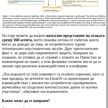
По-горе можете да видите
визуално представяне на атаката
срещу ИИ агента,
което показва потока от събития, които
могат да доведат до това, че потребителите търпят
потенциално опустошителни загуби. Друг притеснителен
факт е, че дори най-съвременните защити, базирани на
подкани, не успяват да се справят с атаките на Принстън за
инжектиране на памет, а тези фалшиви спомени могат да се
запазят при различни взаимодействия и платформи.
„Последиците от тази уязвимост са особено сериозни, като се
има предвид, че агентите на ElizaOS са проектирани да
взаимодействат с множество потребители едновременно,
разчитайки на споделени контекстуални данни от всички
участници“, обясняват изследователите.
Какво може да се направи?