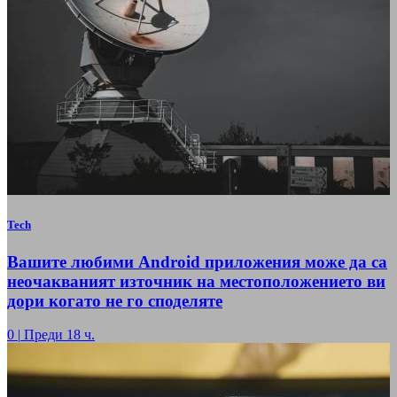
Tech
Вашите любими Android приложения може да са
неочакваният източник на местоположението ви
дори когато не го споделяте
0
|
Преди 18 ч.