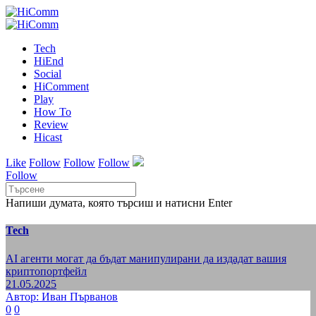
Tech
HiEnd
Social
HiComment
Play
How To
Review
Hicast
Like
Follow
Follow
Follow
Follow
Напиши думата, която търсиш и натисни Enter
Tech
AI агенти могат да бъдат манипулирани да издадат вашия
криптопортфейл
21.05.2025
Автор: Иван Първанов
0
0