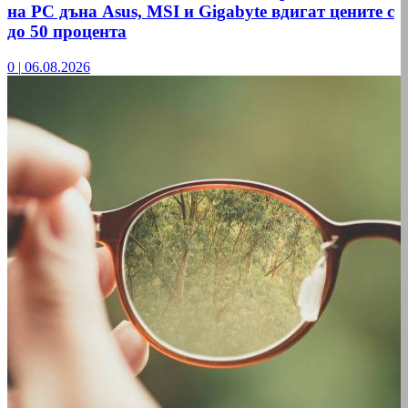
на РС дъна Asus, MSI и Gigabyte вдигат цените с
до 50 процента
0
|
06.08.2026