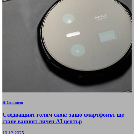
HiComment
Следващият голям скок: защо смартфонът ще
стане вашият личен AI център
19.12.2025