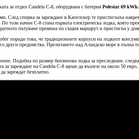
ата за отдих Candela C-8, оборудвана с батерия
Polestar 69 kWh.
н. След спирка за зареждане в Капелскер те пристигнаха наврем
 По този начин C-8 стана първата електрическа лодка, която пр
ратното пътуване премина по същия маршрут и пристигна у дома 
обег поради това, че традиционните корпуси на лодките консум
ного други предимства. Прелитането над Аландско море в пълна 
чение. Подобна по размер бензинова лодка за преследване, следв
та за зареждане на Candela C-8 щеше да възлезе на около 50 евро
да зареждат безплатно.