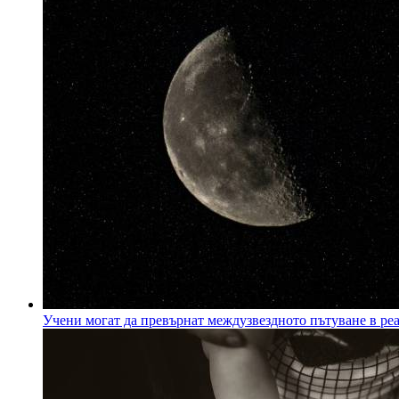
Учени могат да превърнат междузвездното пътуване в ре