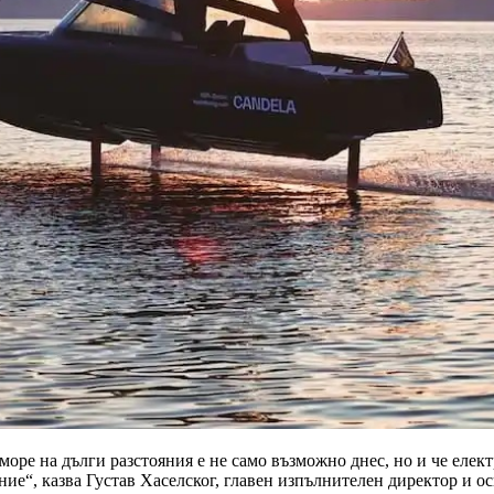
море на дълги разстояния е не само възможно днес, но и че еле
ие“, казва Густав Хаселског, главен изпълнителен директор и ос