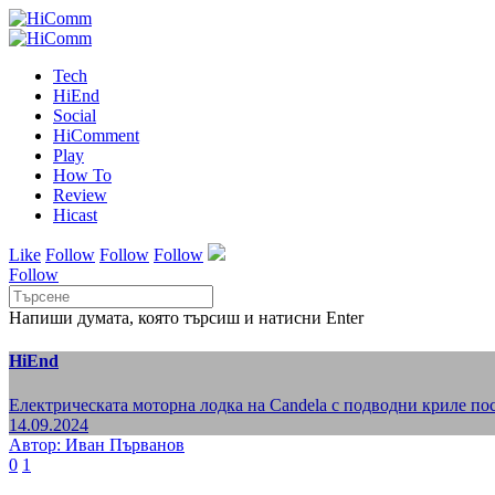
Tech
HiEnd
Social
HiComment
Play
How To
Review
Hicast
Like
Follow
Follow
Follow
Follow
Напиши думата, която търсиш и натисни Enter
HiEnd
Електрическата моторна лодка на Candela с подводни криле по
14.09.2024
Автор: Иван Първанов
0
1