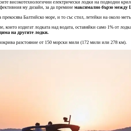
воите високотехнологични електрически лодки на подводни крил
ефективния му дизайн, за да премине
максимално бързо между 
 прекосява Балтийско море, и то със стил, летейки на около мет
 които издигат лодката над водата, оставяйки само 1% от лодка
дима на другите лодки.
окрива разстояние от 150 морски мили (172 мили или 278 км).