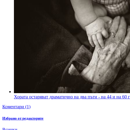
Хората остаряват драматично на два пъти - на 44 и на 60
Коментари (1)
Избрано от редакторите
Всички