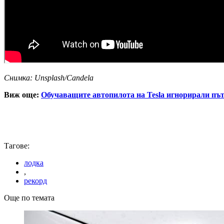
Снимка: Unsplash/Candela
Виж още:
Обучаващите автопилота на Tesla игнорирали пътн
Тагове:
лодка
,
рекорд
Още по темата