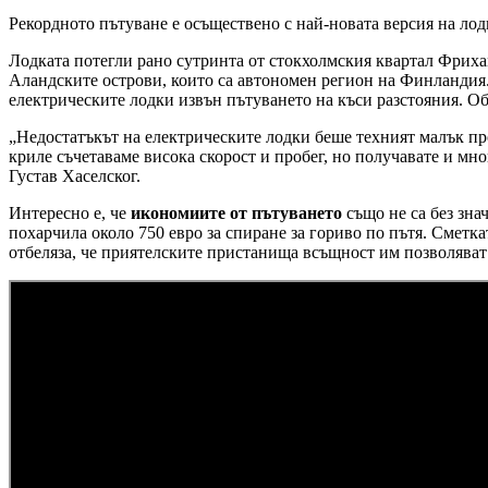
Рекордното пътуване е осъществено с най-новата версия на лодк
Лодката потегли рано сутринта от стокхолмския квартал Фрихам
Аландските острови, които са автономен регион на Финландия.
електрическите лодки извън пътуването на къси разстояния. Об
„Недостатъкът на електрическите лодки беше техният малък пр
криле съчетаваме висока скорост и пробег, но получавате и м
Густав Хаселског.
Интересно е, че
икономиите от пътуването
също не са без зна
похарчила около 750 евро за спиране за гориво по пътя. Сметка
отбеляза, че приятелските пристанища всъщност им позволяват 