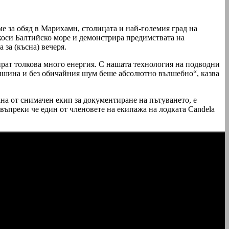
е за обяд в Марихамн, столицата и най-големия град на
екоси Балтийско море и демонстрира предимствата на
за (късна) вечеря.
ират толкова много енергия. С нашата технология на подводни
тишина и без обичайния шум беше абсолютно вълшебно“, казва
ана от снимачен екип за документиране на пътуването, е
, въпреки че един от членовете на екипажа на лодката Candela