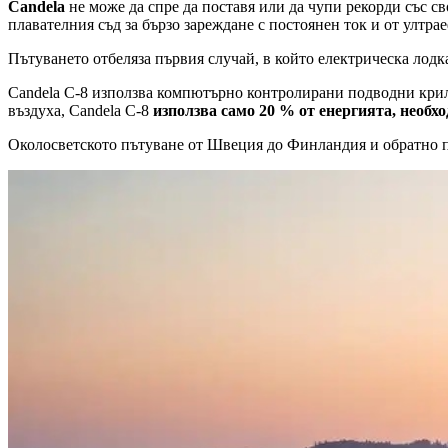
Candela
не може да спре да поставя или да чупи рекорди със с
плавателния съд за бързо зареждане с постоянен ток и от ултра
Пътуването отбеляза първия случай, в който електрическа лодка
Candela C-8 използва компютърно контролирани подводни криле,
въздуха, Candela C-8
използва само 20 % от енергията, необхо
Околосветското пътуване от Швеция до Финландия и обратно п