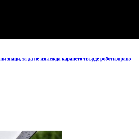
и знаци, за да не изглежда карането твърде роботизирано