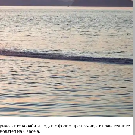
ктрическите кораби и лодки с фолио превъзхождат плавателните
новател на Candela.