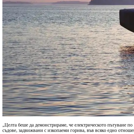
„Целта беше да демонстрираме, че електрическото пътуване по 
съдове, задвижвани с изкопаеми горива, във всяко едно отношен