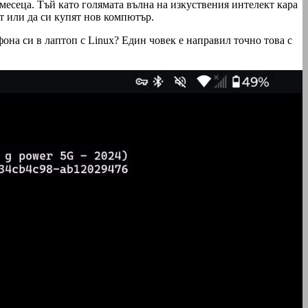
месеца. Тъй като голямата вълна на изкуствения интелект кара
ят или да си купят нов компютър.
она си в лаптоп с Linux? Един човек е направил точно това с