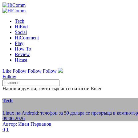
Tech
HiEnd
Social
HiComment
Play
How To
Review
Hicast
Like
Follow
Follow
Follow
Follow
Напиши думата, която търсиш и натисни Enter
Tech
Linux на Android: телефон за 50 долара се превръща в компютъ
09.06.2026
Автор: Иван Първанов
0
1