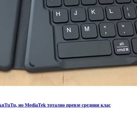
AnTuTu, но MediaTek тотално превзе средния клас