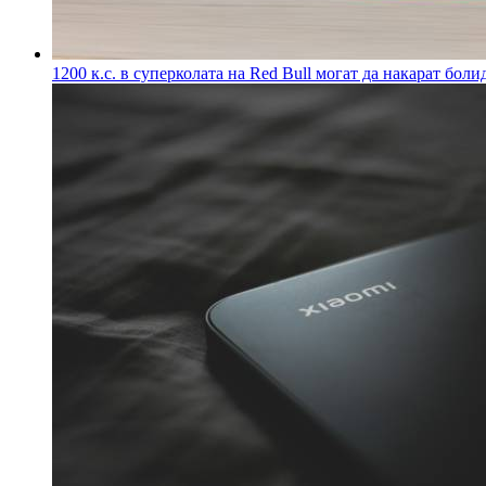
1200 к.с. в суперколата на Red Bull могат да накарат боли