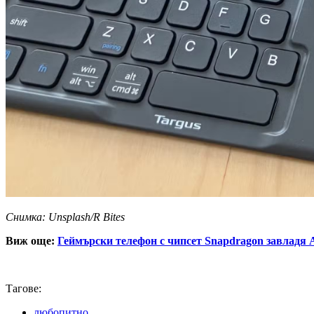
Снимка: Unsplash/R Bites
Виж още:
Геймърски телефон с чипсет Snapdragon завладя 
Тагове:
любопитно