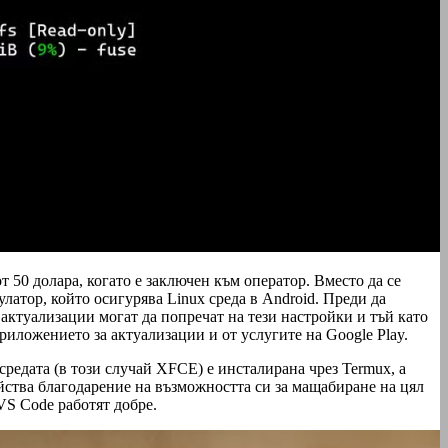
50 долара, когато е заключен към оператор. Вместо да се
латор, който осигурява Linux среда в Android. Преди да
актуализации могат да попречат на тези настройки и тъй като
риложението за актуализации и от услугите на Google Play.
редата (в този случай XFCE) е инсталирана чрез Termux, а
йства благодарение на възможността си за мащабиране на цял
VS Code работят добре.