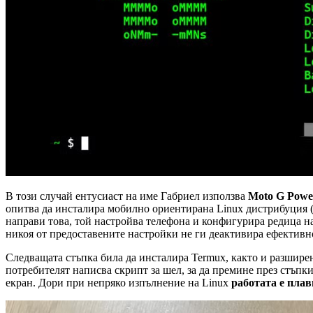
В този случай ентусиаст на име Габриел използва
Moto G Powe
опитва да инсталира мобилно ориентирана Linux дистрибуция (
направи това, той настройва телефона и конфигурира редица на
никоя от предоставените настройки не ги деактивира ефективно,
Следващата стъпка била да инсталира Termux, както и разширен
потребителят написва скрипт за шел, за да премине през стъпк
екран. Дори при непряко изпълнение на Linux
работата е плав