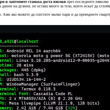
ри и лаптопите станаха доста високи
през последните няколко 
данни на дузини, не остава много за тези, които искат да сглоб
о. Ами ако можете да спестите малко пари и да превърнете смартф