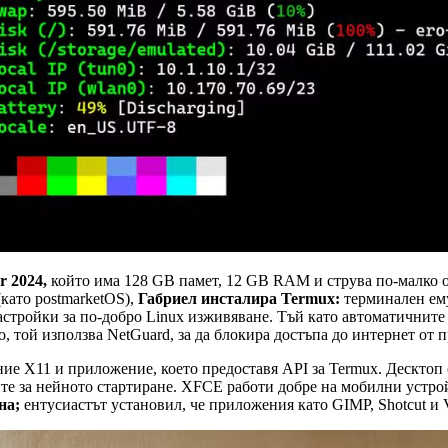
r 2024,
който има 128 GB памет, 12 GB RAM и струва по-малко от 
като postmarketOS),
Габриел инсталира Termux:
терминален ему
стройки за по-добро Linux изживяване. Тъй като автоматичните 
 той използва NetGuard, за да блокира достъпа до интернет от п
ие X11 и приложение, което предоставя API за Termux. Десктоп с
ите за нейното стартиране. XFCE работи добре на мобилни устро
на;
ентусиастът установил, че приложения като GIMP, Shotcut и 