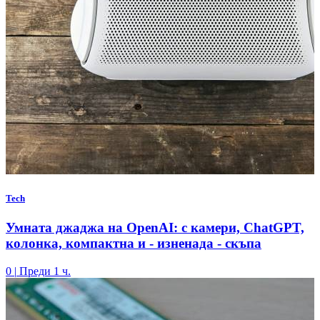
Tech
Умната джаджа на OpenAI: с камери, ChatGPT,
колонка, компактна и - изненада - скъпа
0
|
Преди 1 ч.