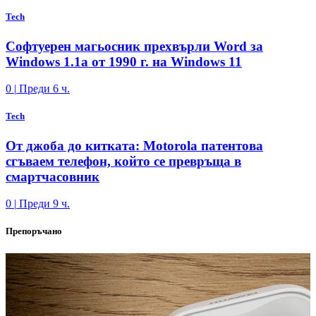
Tech
Софтуерен магьосник прехвърли Word за
Windows 1.1a от 1990 г. на Windows 11
0
|
Преди 6 ч.
Tech
От джоба до китката: Motorola патентова
сгъваем телефон, който се превръща в
смартчасовник
0
|
Преди 9 ч.
Препоръчано