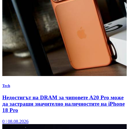
Tech
Недостигът на DRAM за чиповете A20 Pro може
да застраши значително наличностите на iPhone
18 Pro
0
|
08.08.2026