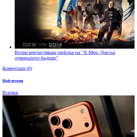
Втори впечатляващ трейлър на "X-Men: Дни на
отминалото бъдеще"
Коментари (0)
Най-четени
Всички