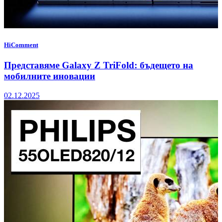
HiComment
Представяме Galaxy Z TriFold: бъдещето на
мобилните иновации
02.12.2025