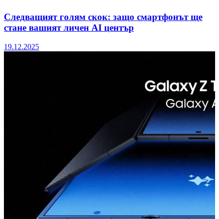
Следващият голям скок: защо смартфонът ще
стане вашият личен AI център
19.12.2025