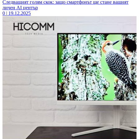
Следващият голям скок: защо смартфонът ще стане вашият
личен AI център
0
|
19.12.2025