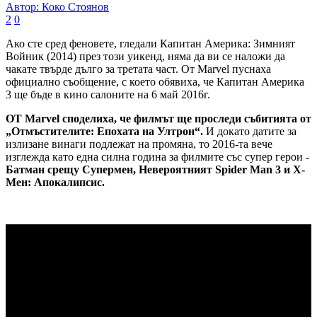
Автор: Коко Стоянов
2
0
Ако сте сред феновете, гледали Капитан Америка: Зимният
Войник (2014) през този уикенд, няма да ви се наложи да
чакате твърде дълго за третата част. От Marvel пуснаха
официално съобщение, с което обявиха, че Капитан Америка
3 ще бъде в кино салоните на 6 май 2016г.
ОТ Marvel споделиха, че филмът ще проследи събитията от
„Отмъстителите: Епохата на Ултрон“.
И докато датите за
излизане винаги подлежат на промяна, то 2016-та вече
изглежда като една силна година за филмите със супер герои -
Батман срещу Супермен, Невероятният Spider Man 3 и Х-
Мен: Апокалипсис.