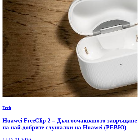
Tech
Huawei FreeClip 2 – Дългоочакваното завръщане
на най-добрите слушалки на Huawei (РЕВЮ)
1
|
15.01.2026