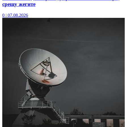
срещу жегите
0
|
07.08.2026