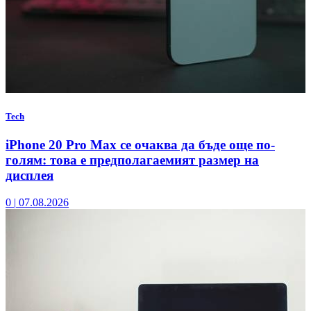
Tech
iPhone 20 Pro Max се очаква да бъде още по-
голям: това е предполагаемият размер на
дисплея
0
|
07.08.2026