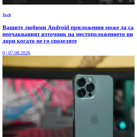
Tech
Вашите любими Android приложения може да са
неочакваният източник на местоположението ви
дори когато не го споделяте
0
|
07.08.2026