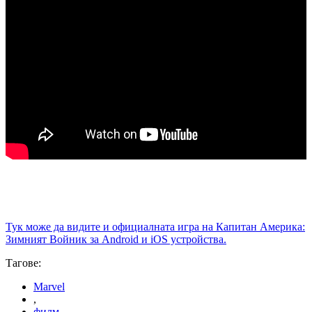
Тук може да видите и официалната игра на Капитан Америка:
Зимният Войник за Android и iOS устройства.
Тагове:
Marvel
,
филм