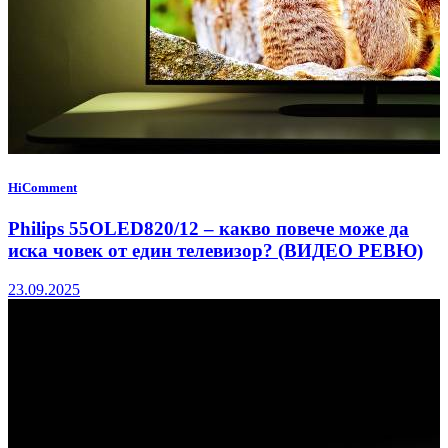
HiComment
Philips 55OLED820/12 – какво повече може да
иска човек от един телевизор? (ВИДЕО РЕВЮ)
23.09.2025