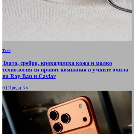
Tech
Злато, сребро, крокодилска кожа и малко
технология си правят компания в умните очила
на Ray-Ban и Caviar
0
|
Преди 3 ч.