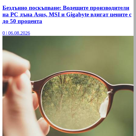
Бездънно поскъпване: Водещите производители
на РС дъна Asus, MSI и Gigabyte вдигат цените с
до 50 процента
0
|
06.08.2026