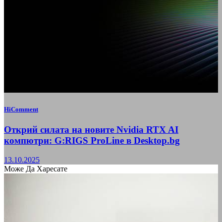
HiComment
Открий силата на новите Nvidia RTX AI
компютри: G:RIGS ProLine в Desktop.bg
13.10.2025
Може Да Харесате