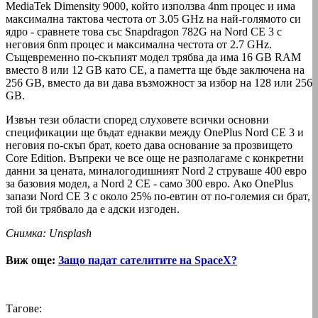
MediaTek Dimensity 9000, който използва 4nm процес и има
максимална тактова честота от 3.05 GHz на най-голямото си
ядро - сравнете това със Snapdragon 782G на Nord CE 3 с
неговия 6nm процес и максимална честота от 2.7 GHz.
Същевременно по-скъпият модел трябва да има 16 GB RAM
вместо 8 или 12 GB като CE, а паметта ще бъде заключена на
256 GB, вместо да ви дава възможност за избор на 128 или 256
GB.
Извън тези области според слуховете всички основни
спецификации ще бъдат еднакви между OnePlus Nord CE 3 и
неговия по-скъп брат, което дава основание за прозвището
Core Edition. Въпреки че все още не разполагаме с конкретни
данни за цената, миналогодишният Nord 2 струваше 400 евро
за базовия модел, а Nord 2 CE - само 300 евро. Ако OnePlus
запази Nord CE 3 с около 25% по-евтин от по-големия си брат,
той би трябвало да е адски изгоден.
Снимка: Unsplash
Виж още:
Защо падат сателитите на SpaceX?
Тагове: