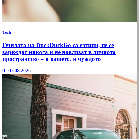
Tech
Очилата на DuckDuckGo са евтини, не се
зареждат никога и не навлизат в личното
пространство – и вашето, и чуждото
0
|
05.08.2026