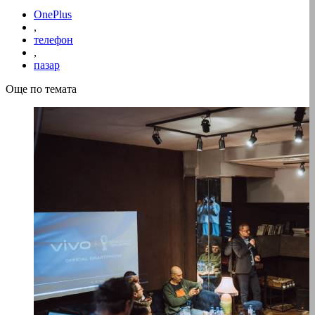
OnePlus
,
телефон
,
пазар
Още по темата