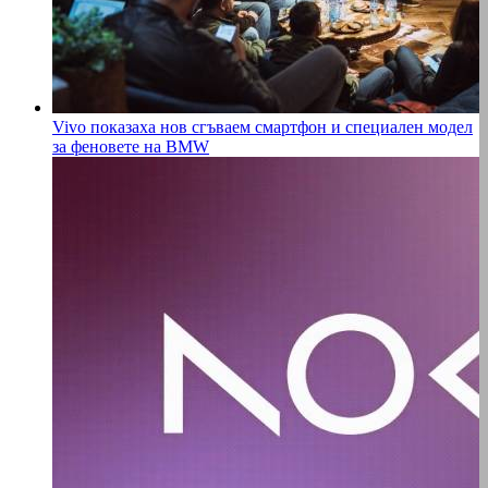
Vivo показаха нов сгъваем смартфон и специален модел
за феновете на BMW