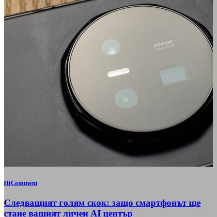
HiComment
Следващият голям скок: защо смартфонът ще
стане вашият личен AI център