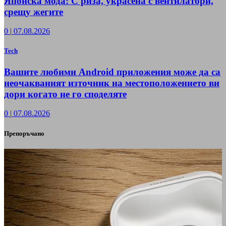
Японска мода: С риза, украсена с вентилатори,
срещу жегите
0
|
07.08.2026
Tech
Вашите любими Android приложения може да са
неочакваният източник на местоположението ви
дори когато не го споделяте
0
|
07.08.2026
Препоръчано