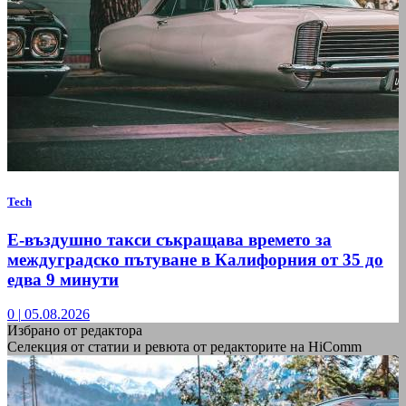
Tech
Е-въздушно такси съкращава времето за
междуградско пътуване в Калифорния от 35 до
едва 9 минути
0
|
05.08.2026
Избрано от редактора
Селекция от статии и ревюта от редакторите на HiComm