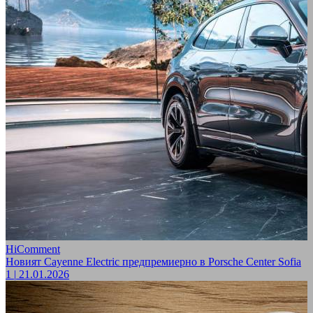
HiComment
Новият Cayenne Electric предпремиерно в Porsche Center Sofia
1
|
21.01.2026