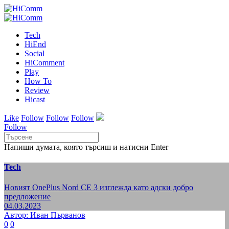
Tech
HiEnd
Social
HiComment
Play
How To
Review
Hicast
Like
Follow
Follow
Follow
Follow
Напиши думата, която търсиш и натисни Enter
Tech
Новият OnePlus Nord CE 3 изглежда като адски добро
предложение
04.03.2023
Автор: Иван Първанов
0
0