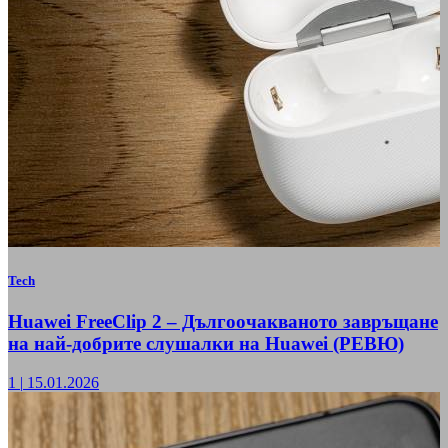
Tech
Huawei FreeClip 2 – Дългоочакваното завръщане
на най-добрите слушалки на Huawei (РЕВЮ)
1
|
15.01.2026