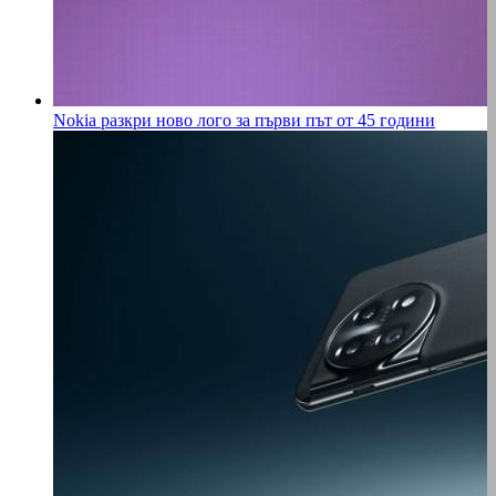
Nokia разкри ново лого за първи път от 45 години