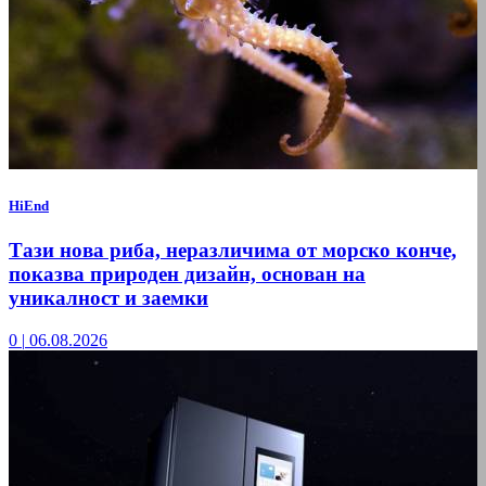
HiEnd
Тази нова риба, неразличима от морско конче,
показва природен дизайн, основан на
уникалност и заемки
0
|
06.08.2026