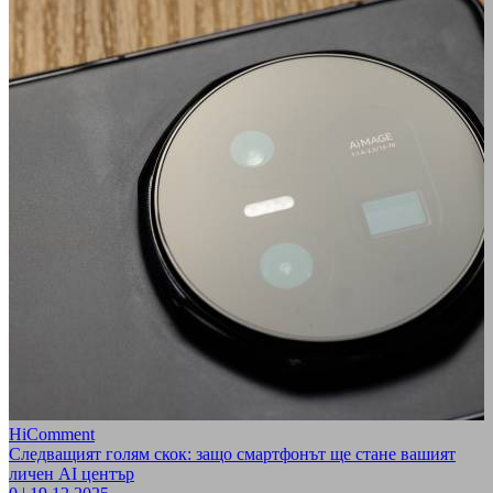
HiComment
Следващият голям скок: защо смартфонът ще стане вашият
личен AI център