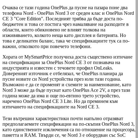
Очаква се тази година OnePlus да пусне на пазара поне два
телефона Nord - OnePlus Nord 3 от среден клас и OnePlus Nord
CE 3 "Core Edition". Последният трябва да бъде доста по-
бюджетен и това се постига чрез намаляване на разходите в
области, които обикновено не влияят толкова на
изживяването, колкото неща като дисплея и батерията. Но
това е деликатен баланс, така че спецификациите тук са по-
важни, отколкото при повечето телефони.
Хората от MySmartPrice получиха доста съществено изтичане
на спецификации за OnePlus Nord CE 3 от познавача на
индустрията и известен с течовете профил OnLeaks.
Довереният източник е отбелязал, че OnePlus планира да
пусне новите си Nord устройства през юли тази година.
Възможно е да се променят и схемите за наименование, като
Nord 3 може да бъде пуснат като OnePlus Ace 2V, а през тази
година може да има и още по-евтино трето устройство,
наречено OnePlus Nord CE 3 Lite. Но да преминем към
изтичането на спецификациите на Nord CE 3.
Тези вътрешни характеристики почти напълно отразяват
предполагаемите спецификации на по-скъпия OnePlus Nord 3,
като единствените изключения са по отношение на процесора,
паметта и RAM. Твърди се, че Nord 3 е оборудван със SoC