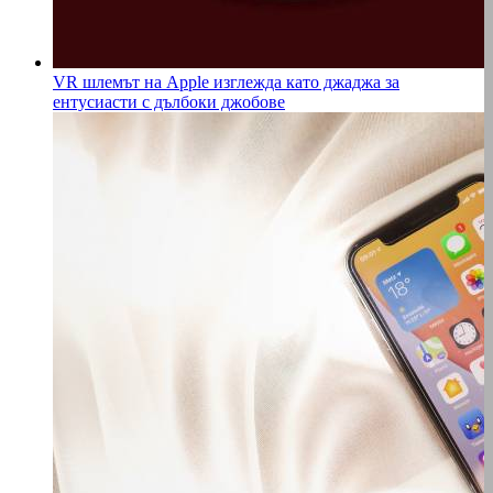
VR шлемът на Apple изглежда като джаджа за
ентусиасти с дълбоки джобове