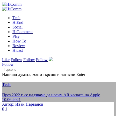
Tech
HiEnd
Social
HiComment
Play
How To
Review
Hicast
Like
Follow
Follow
Follow
Follow
Напиши думата, която търсиш и натисни Enter
Tech
През 2022 г. се надяваме да носим AR каската на Apple
10.06.2021
Автор: Иван Първанов
0
1