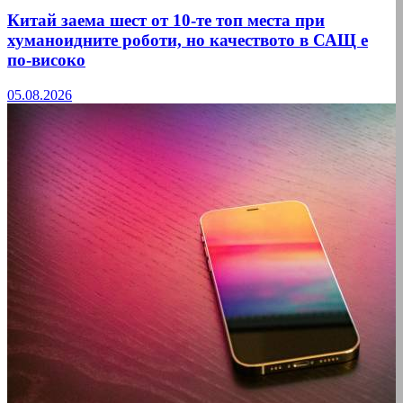
Китай заема шест от 10-те топ места при
хуманоидните роботи, но качеството в САЩ е
по-високо
05.08.2026