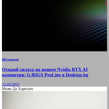
HiComment
Открий силата на новите Nvidia RTX AI
компютри: G:RIGS ProLine в Desktop.bg
13.10.2025
Може Да Харесате