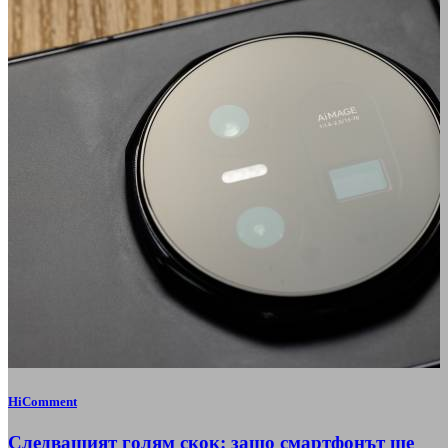
HiComment
Следващият голям скок: защо смартфонът ще