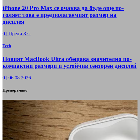
iPhone 20 Pro Max се очаква да бъде още по-
голям: това е предполагаемият размер на
дисплея
0
|
Преди 8 ч.
Tech
Новият MacBook Ultra обещава значително по-
компактни размери и устойчив сензорен дисплей
0
|
06.08.2026
Препоръчано