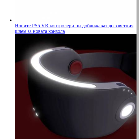
Новите PS5 VR контролери ни доближават до заветния
шлем за новата конзола