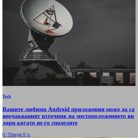
Tech
Вашите любими Android приложения може да са
неочакваният източник на местоположението ви
дори когато не го споделяте
0
|
Преди 6 ч.