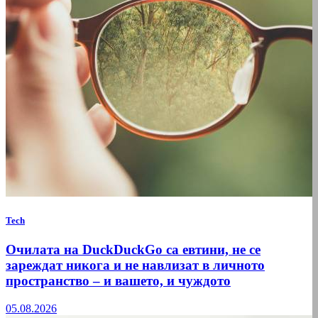
Tech
Очилата на DuckDuckGo са евтини, не се
зареждат никога и не навлизат в личното
пространство – и вашето, и чуждото
05.08.2026