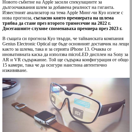
Новото събитие на Apple засили спекулациите за
дългоочаквания шлем за добавена реалност на гиганта.
Известният анализатор на тема Apple Минг-чи Куо излезе с
нова прогноза,
съгласно която премиерата на шлема
трябва да стане през второто тримесечие на 2022 г.
Досегашните слухове споменаваха премиера през 2023 г.
В същата си прогноза Куо твърди, че тайванската компания
Genius Electronic Optical ще бъде основният доставчик на лещи
както за шлема, така и за серията iPhone 13. Очаква се
иновативната каска да използва microLED дисплеи на Sony за
AR и VR съдържание. Той ще съдържа конфигурация от общо
15 камери, така че да осигури наистина автентично
изживяване.