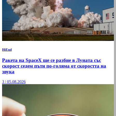
HiEnd
Ракета на SpaceX ще се разбие в Луната със
скорост седем пъти по-голяма от скоростта на
звука
3
|
05.08.2026