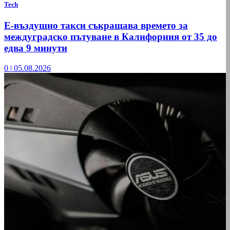
Tech
Е-въздушно такси съкращава времето за
междуградско пътуване в Калифорния от 35 до
едва 9 минути
0
|
05.08.2026