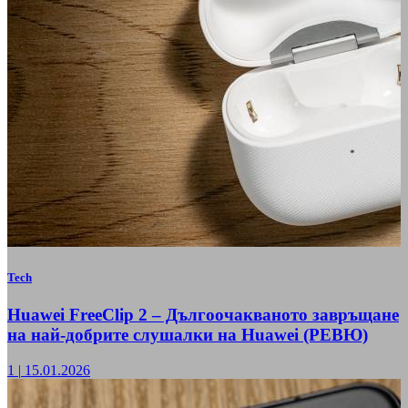
Tech
Huawei FreeClip 2 – Дългоочакваното завръщане
на най-добрите слушалки на Huawei (РЕВЮ)
1
|
15.01.2026