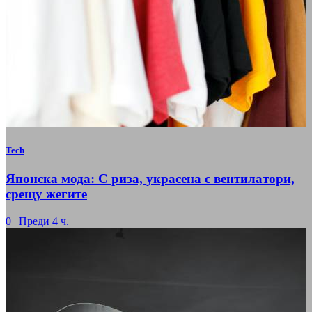
Tech
Японска мода: С риза, украсена с вентилатори,
срещу жегите
0
|
Преди 4 ч.