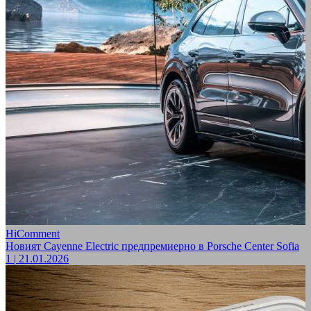
HiComment
Новият Cayenne Electric предпремиерно в Porsche Center Sofia
1
|
21.01.2026