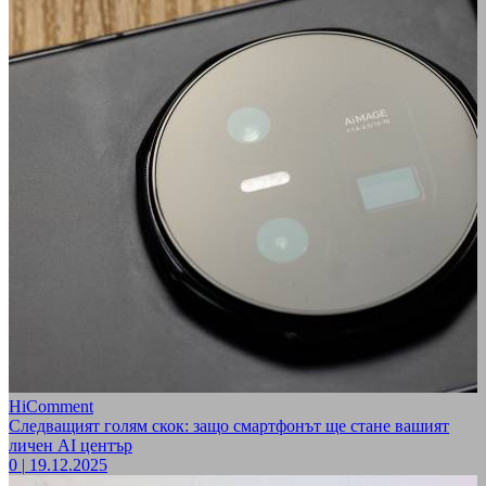
HiComment
Следващият голям скок: защо смартфонът ще стане вашият
личен AI център
0
|
19.12.2025