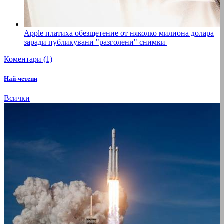
Apple платиха обезщетение от няколко милиона долара
заради публикувани "разголени" снимки
Коментари (1)
Най-четени
Всички