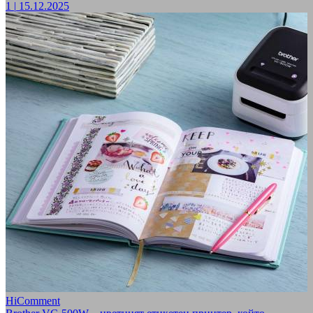
1
|
15.12.2025
HiComment