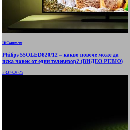
HiComment
Philips 55OLED820/12 – какво повече може да
иска човек от един телевизор? (ВИДЕО РЕВЮ)
23.09.2025