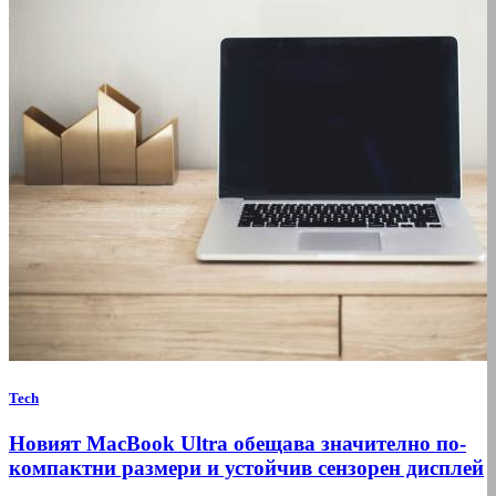
Tech
Новият MacBook Ultra обещава значително по-
компактни размери и устойчив сензорен дисплей