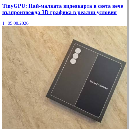
TinyGPU: Най-малката видеокарта в света вече
възпроизвежда 3D графика в реални условия
1
|
05.08.2026