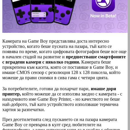
Камерата на Game Boy представлява доста интересно
устройство, когато беше пусната на пазара, тъй като се
появява по време, когато цифровата фотография беше все още
в начален стадий на развитие и
предшестваше смартфоните
с вградени камери с няколко години.
Камерата беше
прикрепена към касета, която се поставяше в Game Boy, и
имаше CMOS сензор с резолюция 128 x 128 пиксела, който
можеше да прави снимки в сива гама с четири цвята.
За потребителите, готови да похарчат пари,
имаше дори
принтер,
който можеше да се използва заедно с камерата - с
находчивото име Game Boy Printer, - но качеството не беше
най-доброто, тъй като устройството използваше термична
хартия за разпечатки.
През десетилетията след пускането си на пазара камерата
Game Boy се превърна в култ сред любителите на
фотографията, а един ентусиаст успя да я снабди с обектив,