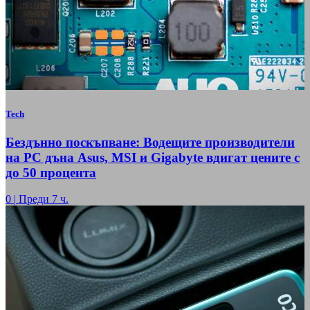
Tech
Бездънно поскъпване: Водещите производители
на РС дъна Asus, MSI и Gigabyte вдигат цените с
до 50 процента
0
|
Преди 7 ч.