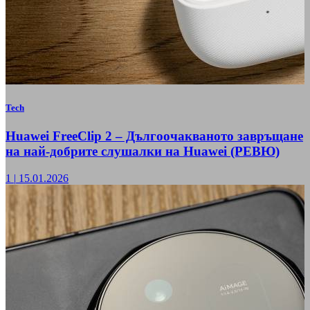
Tech
Huawei FreeClip 2 – Дългоочакваното завръщане
на най-добрите слушалки на Huawei (РЕВЮ)
1
|
15.01.2026