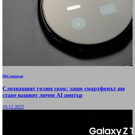
HiComment
Следващият голям скок: защо смартфонът ще
стане вашият личен AI център
19.12.2025