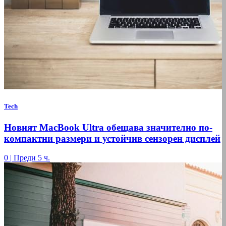
Tech
Новият MacBook Ultra обещава значително по-
компактни размери и устойчив сензорен дисплей
0
|
Преди 5 ч.