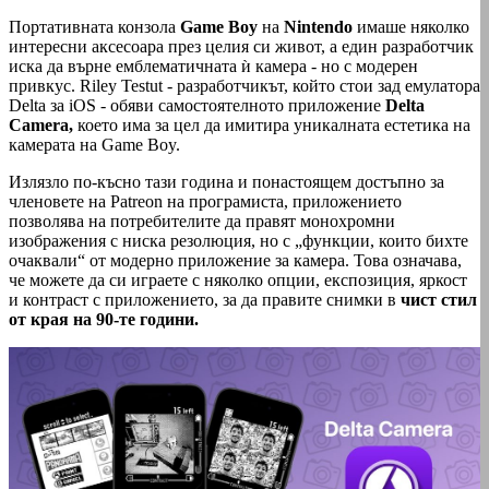
Портативната конзола
Game Boy
на
Nintendo
имаше няколко
интересни аксесоара през целия си живот, а един разработчик
иска да върне емблематичната ѝ камера - но с модерен
привкус. Riley Testut - разработчикът, който стои зад емулатора
Delta за iOS - обяви самостоятелното приложение
Delta
Camera,
което има за цел да имитира уникалната естетика на
камерата на Game Boy.
Излязло по-късно тази година и понастоящем достъпно за
членовете на Patreon на програмиста, приложението
позволява на потребителите да правят монохромни
изображения с ниска резолюция, но с „функции, които бихте
очаквали“ от модерно приложение за камера. Това означава,
че можете да си играете с няколко опции, експозиция, яркост
и контраст с приложението, за да правите снимки в
чист стил
от края на 90-те години.