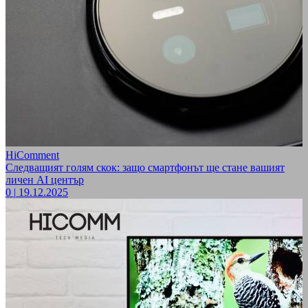
HiComment
Следващият голям скок: защо смартфонът ще стане вашият
личен AI център
0
|
19.12.2025