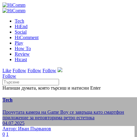
Tech
HiEnd
Social
HiComment
Play
How To
Review
Hicast
Like
Follow
Follow
Follow
Follow
Напиши думата, която търсиш и натисни Enter
Tech
Прочутата камера на Game Boy се завръща като смартфон
приложение за неповторима ретро естетика
04.07.2025
Автор: Иван Първанов
0
1