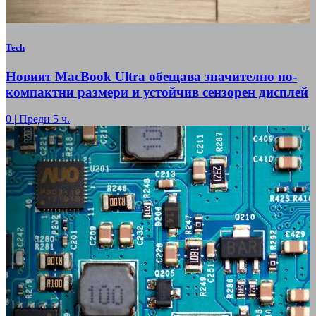
Tech
Новият MacBook Ultra обещава значително по-
компактни размери и устойчив сензорен дисплей
0
|
Преди 5 ч.