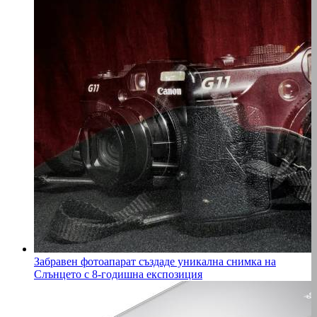
Забравен фотоапарат създаде уникална снимка на
Слънцето с 8-годишна експозиция