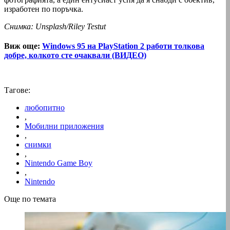
изработен по поръчка.
Снимка: Unsplash/Riley Testut
Виж още:
Windows 95 на PlayStation 2 работи толкова
добре, колкото сте очаквали (ВИДЕО)
Тагове:
любопитно
,
Мобилни приложения
,
снимки
,
Nintendo Game Boy
,
Nintendo
Още по темата