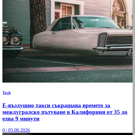
Tech
Е-въздушно такси съкращава времето за
междуградско пътуване в Калифорния от 35 до
едва 9 минути
0
|
05.08.2026