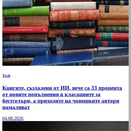
Tech
Книгите, създадени от ИИ, вече са 33 процента
от новите попълнения в класациите за
бестселъри, а приходите на човешките автори
намаляват
04.08.2026