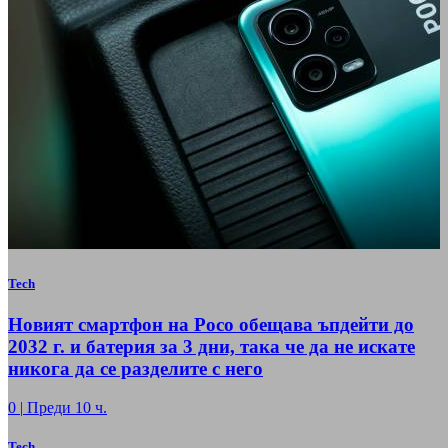
Tech
Новият смартфон на Poco обещава ъпдейти до
2032 г. и батерия за 3 дни, така че да не искате
никога да се разделите с него
0
|
Преди 10 ч.
Tech