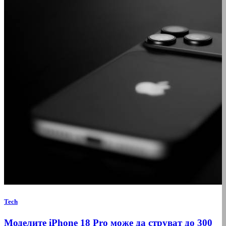
Tech
Моделите iPhone 18 Pro може да струват до 300