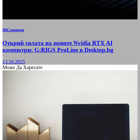
HiComment
Открий силата на новите Nvidia RTX AI
компютри: G:RIGS ProLine в Desktop.bg
13.10.2025
Може Да Харесате