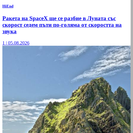
HiEnd
Ракета на SpaceX ще се разбие в Луната със
скорост седем пъти по-голяма от скоростта на
звука
1
|
05.08.2026