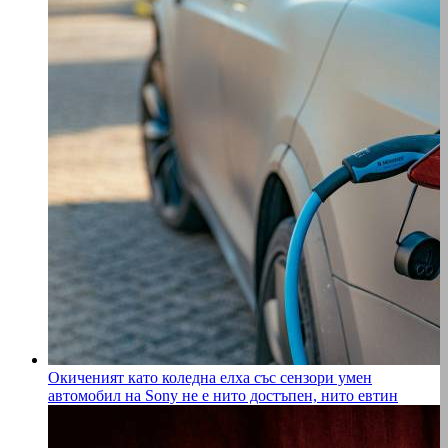
Окиченият като коледна елха със сензори умен
автомобил на Sony не е нито достъпен, нито евтин