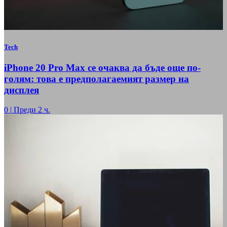
Tech
iPhone 20 Pro Max се очаква да бъде още по-
голям: това е предполагаемият размер на
дисплея
0
|
Преди 2 ч.