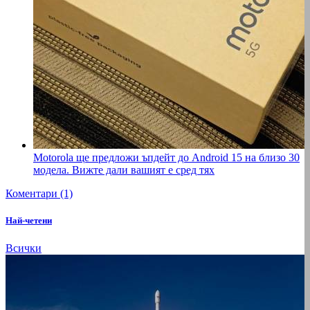
Motorola ще предложи ъпдейт до Android 15 на близо 30
модела. Вижте дали вашият е сред тях
Коментари (1)
Най-четени
Всички