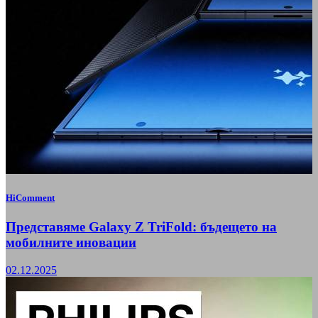
HiComment
Представяме Galaxy Z TriFold: бъдещето на
мобилните иновации
02.12.2025