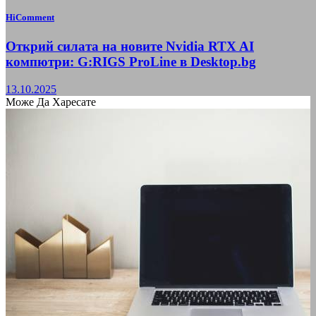
HiComment
Открий силата на новите Nvidia RTX AI
компютри: G:RIGS ProLine в Desktop.bg
13.10.2025
Може Да Харесате