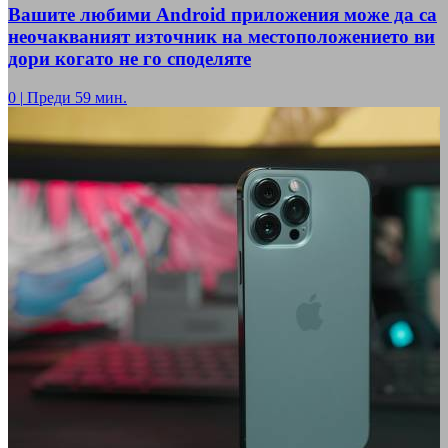
Вашите любими Android приложения може да са
неочакваният източник на местоположението ви
дори когато не го споделяте
0
|
Преди 59 мин.