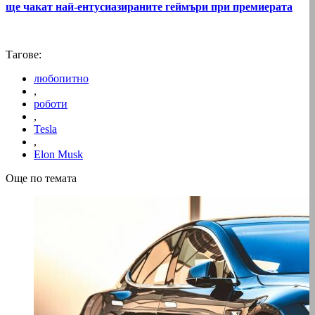
ще чакат най-ентусиазираните геймъри при премиерата
Тагове:
любопитно
,
роботи
,
Tesla
,
Elon Musk
Още по темата