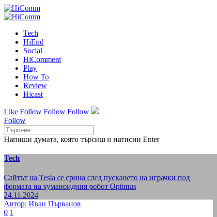
Tech
HiEnd
Social
HiComment
Play
How To
Review
Hicast
Like
Follow
Follow
Follow
Follow
Напиши думата, която търсиш и натисни Enter
Tech
Сайтът на Tesla се срина след пускането на играчки под
формата на хуманоидния робот Optimus
24.11.2024
Автор: Иван Първанов
0
1