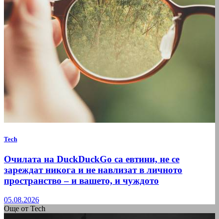
Tech
Очилата на DuckDuckGo са евтини, не се
зареждат никога и не навлизат в личното
пространство – и вашето, и чуждото
05.08.2026
Още от Tech