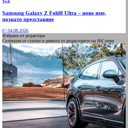
Tech
Samsung Galaxy Z Fold8 Ultra – ново име,
познато представяне
0
|
04.08.2026
Избрано от редактора
Селекция от статии и ревюта от редакторите на HiComm