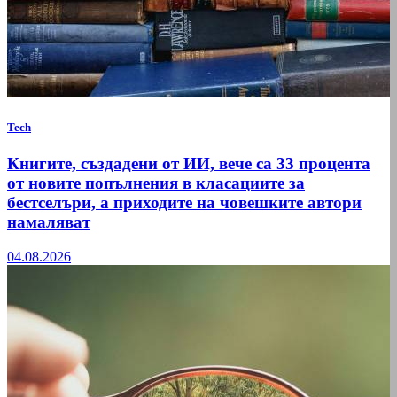
Tech
Книгите, създадени от ИИ, вече са 33 процента
от новите попълнения в класациите за
бестселъри, а приходите на човешките автори
намаляват
04.08.2026