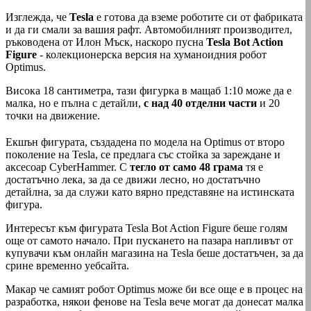
Изглежда, че
Tesla
е готова да вземе роботите си от фабриката
и да ги смали за вашия рафт. Автомобилният производител,
ръководена от Илон Мъск, наскоро пусна
Tesla Bot Action
Figure
- колекционерска версия на хуманоидния робот
Optimus.
Висока 18 сантиметра, тази фигурка в мащаб 1:10 може да е
малка, но е пълна с детайли,
с над 40 отделни части
и 20
точки на движение.
Екшън фигурата, създадена по модела на Optimus от второ
поколение на Tesla, се предлага със стойка за зареждане и
аксесоар CyberHammer. С
тегло от само 48 грама
тя е
достатъчно лека, за да се движи лесно, но достатъчно
детайлна, за да служи като вярно представяне на истинската
фигура.
Интересът към фигурата Tesla Bot Action Figure беше голям
още от самото начало. При пускането на пазара напливът от
купувачи към онлайн магазина на Tesla беше достатъчен, за да
срине временно уебсайта.
Макар че самият робот Optimus може би все още е в процес на
разработка, някои фенове на Tesla вече могат да донесат малка