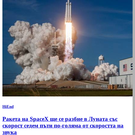
HiEnd
Ракета на SpaceX ще се разбие в Луната със
скорост седем пъти по-голяма от скоростта на
звука