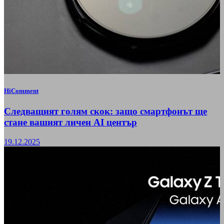
HiComment
Следващият голям скок: защо смартфонът ще
стане вашият личен AI център
19.12.2025