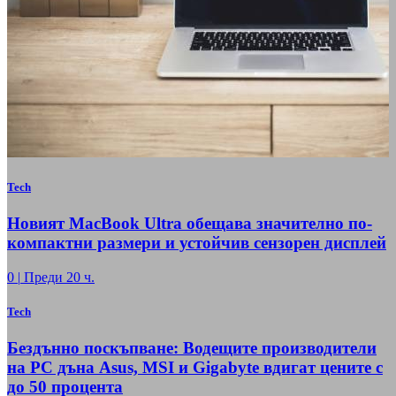
Tech
Новият MacBook Ultra обещава значително по-
компактни размери и устойчив сензорен дисплей
0
|
Преди 20 ч.
Tech
Бездънно поскъпване: Водещите производители
на РС дъна Asus, MSI и Gigabyte вдигат цените с
до 50 процента