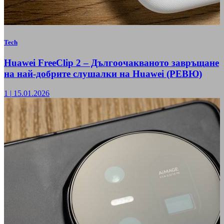
Tech
Huawei FreeClip 2 – Дългоочакваното завръщане
на най-добрите слушалки на Huawei (РЕВЮ)
1
|
15.01.2026