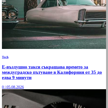
Tech
Е-въздушно такси съкращава времето за
междуградско пътуване в Калифорния от 35 до
едва 9 минути
0
|
05.08.2026