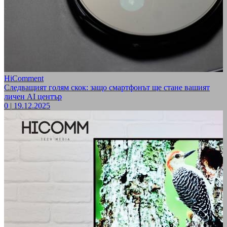
HiComment
Следващият голям скок: защо смартфонът ще стане вашият
личен AI център
0
|
19.12.2025