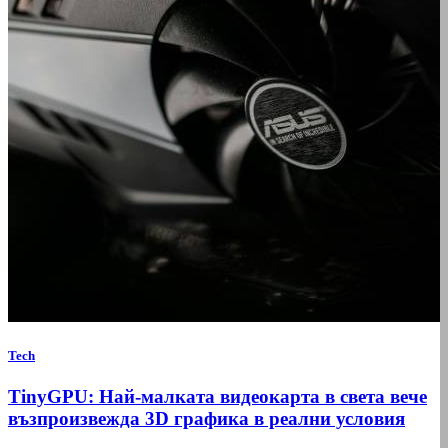
Tech
TinyGPU: Най-малката видеокарта в света вече
възпроизвежда 3D графика в реални условия