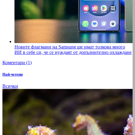
Новите флагмани на Samsung ще имат толкова много
ИИ в себе си, че се нуждаят от допълнително охлаждане
Коментари (1)
Най-четени
Всички