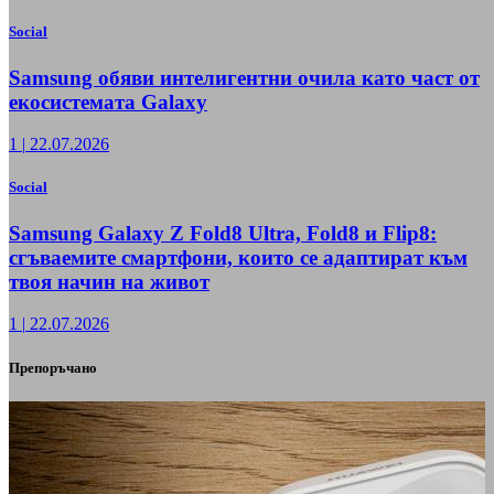
Social
Samsung обяви интелигентни очила като част от
екосистемата Galaxy
1
|
22.07.2026
Social
Samsung Galaxy Z Fold8 Ultra, Fold8 и Flip8:
сгъваемите смартфони, които се адаптират към
твоя начин на живот
1
|
22.07.2026
Препоръчано