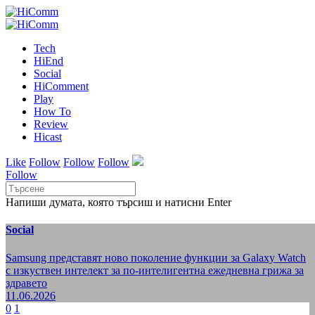
Tech
HiEnd
Social
HiComment
Play
How To
Review
Hicast
Like
Follow
Follow
Follow
Follow
Напиши думата, която търсиш и натисни Enter
Social
Samsung представят ново поколение функции за Galaxy Watch
с изкуствен интелект за по-интелигентна ежедневна грижа за
здравето
11.06.2026
0
1