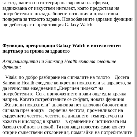
за създаването на интегрирана здравна платформа,
задвижвана от изкуствен интелект, която предоставя на
потребителите по-задълбочени познания и проактивна
подкрепа за тяхното здраве. Новообявените здравни функции
ще дебютират с предстоящия Galaxy Watch.
Функции, превръщащи Galaxy Watch в интелигентен
партньор за грижа за здравето
Актуализацията на Samsung Health включва следните
функции:
- Vitals: по-добро разбиране на сигналите на тялото – Досега
Samsung Health следеше конкретни показатели за здравето, за
да изчислява ежедневния „Енергиен индекс“ на
потребителите. Сега приложението прави още една крачка
напред. Когато потребителите се събудят, новата функция
„Жизнени показатели“ анализира пет ключови биологични
сигнала през нощта – сърдечна честота, променливост на
сърдечната честота, честота на дишането, температура на
кожата и кислород в кръвта – в сравнение с истинската им
базова стойност в покой. Тя изпраща известия само когато
открие съществени отклонения, помагайки на потребителите