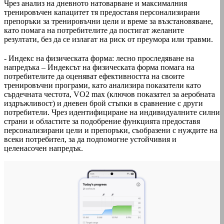
Чрез анализ на дневното натоварване и максималния
тренировъчен капацитет тя предоставя персонализирани
препоръки за тренировъчни цели и време за възстановяване,
като помага на потребителите да постигат желаните
резултати, без да се излагат на риск от преумора или травми.
- Индекс на физическата форма: лесно проследяване на
напредъка – Индексът на физическата форма помага на
потребителите да оценяват ефективността на своите
тренировъчни програми, като анализира показатели като
сърдечната честота, VO2 max (ключов показател за аеробната
издръжливост) и дневен брой стъпки в сравнение с други
потребители. Чрез идентифициране на индивидуалните силни
страни и областите за подобрение функцията предоставя
персонализирани цели и препоръки, съобразени с нуждите на
всеки потребител, за да подпомогне устойчивия и
целенасочен напредък.