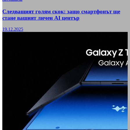
Следващият голям скок: защо смартфонът ще
стане вашият личен AI център
19.12.2025