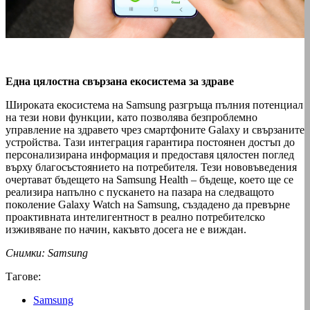
Една цялостна свързана екосистема за здраве
Широката екосистема на Samsung разгръща пълния потенциал
на тези нови функции, като позволява безпроблемно
управление на здравето чрез смартфоните Galaxy и свързаните
устройства. Тази интеграция гарантира постоянен достъп до
персонализирана информация и предоставя цялостен поглед
върху благосъстоянието на потребителя. Тези нововъведения
очертават бъдещето на Samsung Health – бъдеще, което ще се
реализира напълно с пускането на пазара на следващото
поколение Galaxy Watch на Samsung, създадено да превърне
проактивната интелигентност в реално потребителско
изживяване по начин, какъвто досега не е виждан.
Снимки: Samsung
Тагове:
Samsung