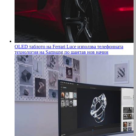
OLED таблото на Ferrari Luce използва телефонната
технология на Samsung по шантав нов начин