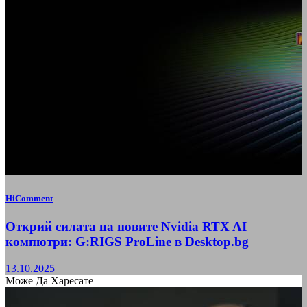
HiComment
Открий силата на новите Nvidia RTX AI
компютри: G:RIGS ProLine в Desktop.bg
13.10.2025
Може Да Харесате