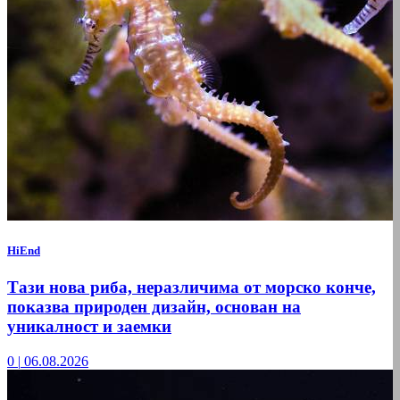
HiEnd
Тази нова риба, неразличима от морско конче,
показва природен дизайн, основан на
уникалност и заемки
0
|
06.08.2026