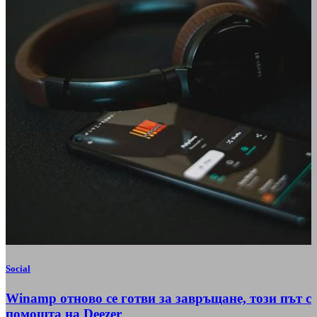
Social
Winamp отново се готви за завръщане, този път с
помощта на Deezer