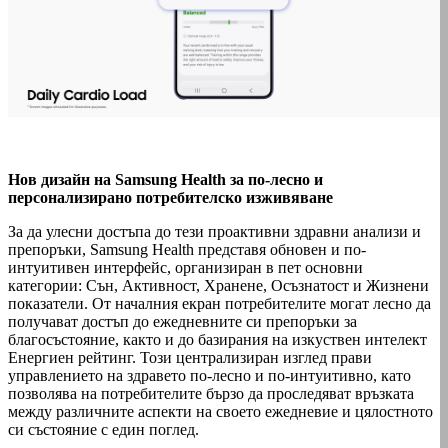
Нов дизайн на Samsung Health за по-лесно и
персонализирано потребителско изживяване
За да улесни достъпа до тези проактивни здравни анализи и
препоръки, Samsung Health представя обновен и по-
интуитивен интерфейс, организиран в пет основни
категории: Сън, Активност, Хранене, Осъзнатост и Жизнени
показатели. От началния екран потребителите могат лесно да
получават достъп до ежедневните си препоръки за
благосъстояние, както и до базирания на изкуствен интелект
Енергиен рейтинг. Този централизиран изглед прави
управлението на здравето по-лесно и по-интуитивно, като
позволява на потребителите бързо да проследяват връзката
между различните аспекти на своето ежедневие и цялостното
си състояние с един поглед.