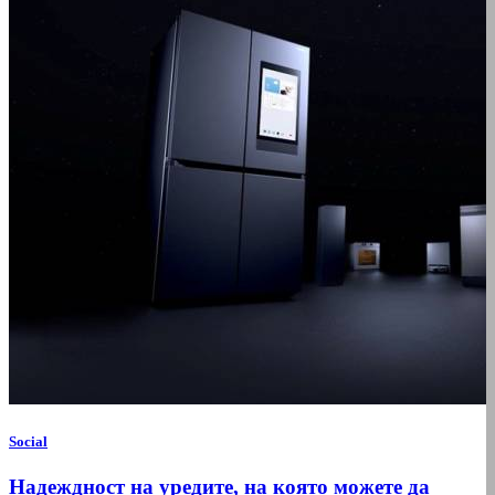
Social
Надеждност на уредите, на която можете да