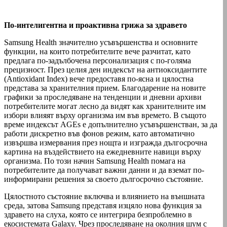
По-интелигентна и проактивна грижа за здравето
Samsung Health значително усъвършенства и основните
функции, на които потребителите вече разчитат, като
предлага по-задълбочена персонализация с по-голяма
прецизност. През целия ден индексът на антиоксидантите
(Antioxidant Index) вече предоставя по-ясна и цялостна
представа за хранителния прием. Благодарение на новите
графики за проследяване на тенденции и дневни архиви
потребителите могат лесно да видят как хранителните им
избори влияят върху организма им във времето. В същото
време индексът AGEs е допълнително усъвършенстван, за да
работи дискретно във фонов режим, като автоматично
извършва измервания през нощта и изгражда дългосрочна
картина на въздействието на ежедневните навици върху
организма. По този начин Samsung Health помага на
потребителите да получават важни данни и да вземат по-
информирани решения за своето дългосрочно състояние.
Цялостното състояние включва и влиянието на външната
среда, затова Samsung представя изцяло нова функция за
здравето на слуха, която се интегрира безпроблемно в
екосистемата Galaxy. Чрез проследяване на околния шум с