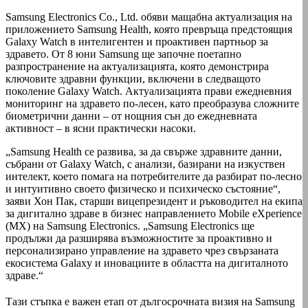
Samsung Electronics Co., Ltd. обяви мащабна актуализация на
приложението Samsung Health, която превръща предстоящия
Galaxy Watch в интелигентен и проактивен партньор за
здравето. От 8 юни Samsung ще започне поетапно
разпространение на актуализацията, която демонстрира
ключовите здравни функции, включени в следващото
поколение Galaxy Watch. Актуализацията прави ежедневния
мониторинг на здравето по-лесен, като преобразува сложните
биометрични данни – от нощния сън до ежедневната
активност – в ясни практически насоки.
„Samsung Health се развива, за да свърже здравните данни,
събрани от Galaxy Watch, с анализи, базирани на изкуствен
интелект, което помага на потребителите да разбират по-лесно
и интуитивно своето физическо и психическо състояние“,
заяви Хон Пак, старши вицепрезидент и ръководител на екипа
за дигитално здраве в бизнес направлението Mobile eXperience
(MX) на Samsung Electronics. „Samsung Electronics ще
продължи да разширява възможностите за проактивно и
персонализирано управление на здравето чрез свързаната
екосистема Galaxy и иновациите в областта на дигиталното
здраве.“
Тази стъпка е важен етап от дългосрочната визия на Samsung