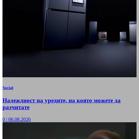
Social
Надеждност на уредите, на която можете да
разчитате
0
|
06.08.2026