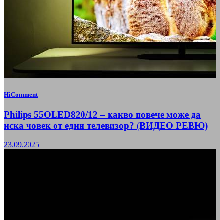
HiComment
Philips 55OLED820/12 – какво повече може да
иска човек от един телевизор? (ВИДЕО РЕВЮ)
23.09.2025