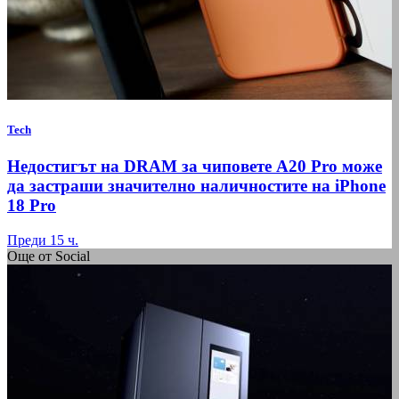
Tech
Недостигът на DRAM за чиповете A20 Pro може
да застраши значително наличностите на iPhone
18 Pro
Преди 15 ч.
Още от Social