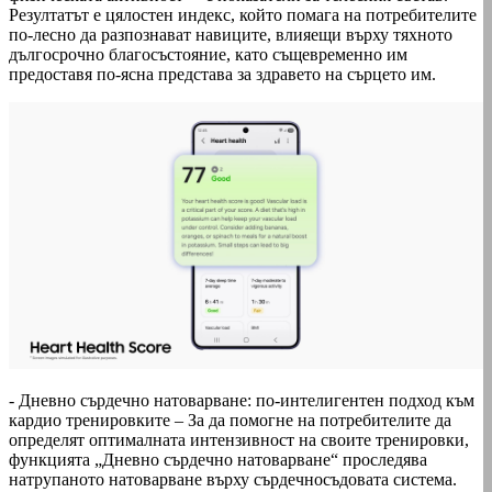
Резултатът е цялостен индекс, който помага на потребителите
по-лесно да разпознават навиците, влияещи върху тяхното
дългосрочно благосъстояние, като същевременно им
предоставя по-ясна представа за здравето на сърцето им.
- Дневно сърдечно натоварване: по-интелигентен подход към
кардио тренировките – За да помогне на потребителите да
определят оптималната интензивност на своите тренировки,
функцията „Дневно сърдечно натоварване“ проследява
натрупаното натоварване върху сърдечносъдовата система.