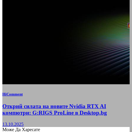
HiComment
Открий силата на новите Nvidia RTX AI
компютри: G:RIGS ProLine в Desktop.bg
13.10.2025
Може Да Харесате