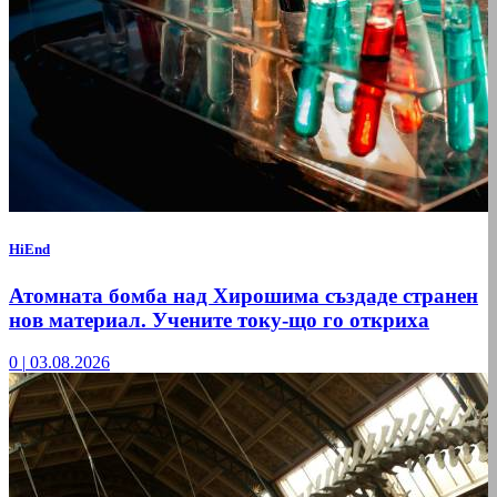
HiEnd
Атомната бомба над Хирошима създаде странен
нов материал. Учените току-що го откриха
0
|
03.08.2026