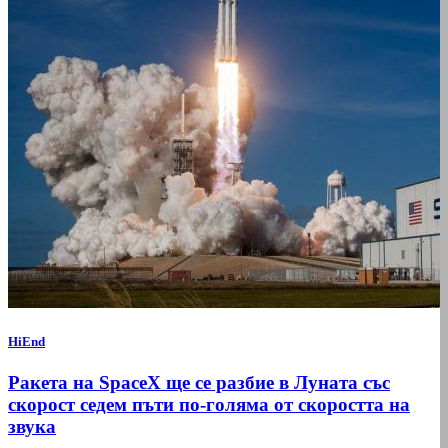
HiEnd
Ракета на SpaceX ще се разбие в Луната със
скорост седем пъти по-голяма от скоростта на
звука