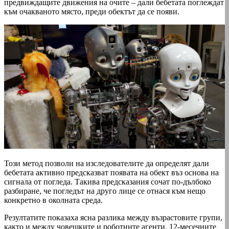
предвиждащите движения на очите – дали бебетата поглеждат
към очакваното място, преди обектът да се появи.
Този метод позволи на изследователите да определят дали
бебетата активно предсказват появата на обект въз основа на
сигнала от погледа. Такива предсказания сочат по-дълбоко
разбиране, че погледът на друго лице се отнася към нещо
конкретно в околната среда.
Резултатите показаха ясна разлика между възрастовите групи,
както и между човешките и роботните агенти. 12-месечните