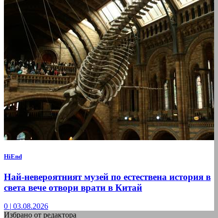
HiEnd
Най-невероятният музей по естествена история в
света вече отвори врати в Китай
0
|
03.08.2026
Избрано от редактора