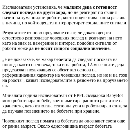
Изследователи установиха, че
малките деца с готовност
следват погледа на други хора,
но не реагират по същия
начин на хуманоидни роботи, което подчертава ранна разлика
в начина, по който децата интерпретират социалните сигнали.
Резултатите от ново проучване сочат, че докато децата
естествено разпознават човешкия поглед и реагират на него
като на знак за намерение и интерес, подобни сигнали от
роботи може
да не носят същото социално значение.
„Ние доказахме, че макар бебетата да следват посоката на
погледа както на човека, така и на робота, 12-месечните деца
предсказват появяващия се обект въз основа на
референциалния характер на човешкия поглед, но не и на този
на робота“, казват изследователите в резюмето на проучването
си.
Миналата година изследователи от EPFL създадоха BabyBot –
меко роботизирано бебе, което имитира ранното развитие на
храненето, като използва сензорна уста и роботизиран език, за
да изучава поведението на бебетата при хранене.
Човешкият поглед помага на бебетата да опознават света още
от ранна възраст. Около едногодишна възраст бебетата