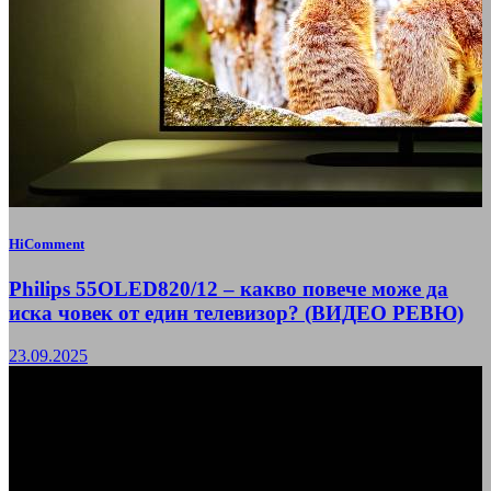
HiComment
Philips 55OLED820/12 – какво повече може да
иска човек от един телевизор? (ВИДЕО РЕВЮ)
23.09.2025