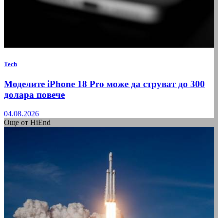
Tech
Моделите iPhone 18 Pro може да струват до 300
долара повече
04.08.2026
Още от HiEnd