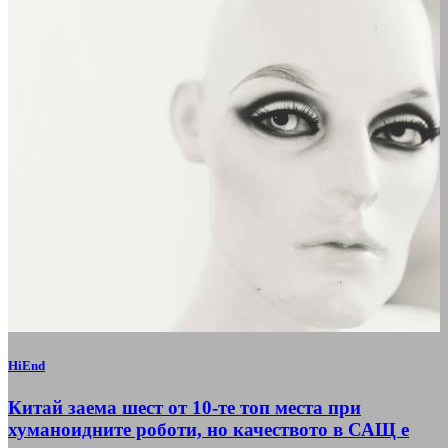
HiEnd
Китай заема шест от 10-те топ места при
хуманоидните роботи, но качеството в САЩ е