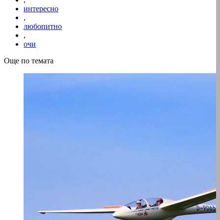
интересно
,
любопитно
,
очи
Още по темата