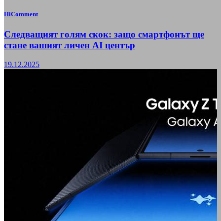
HiComment
Следващият голям скок: защо смартфонът ще
стане вашият личен AI център
19.12.2025