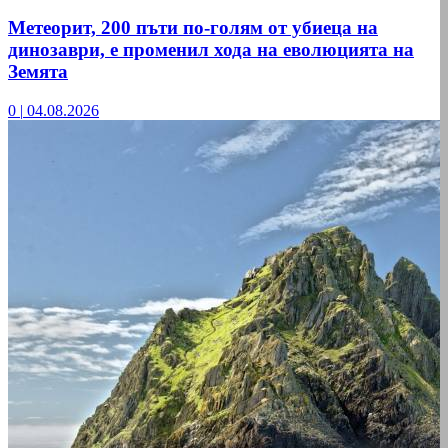
Метеорит, 200 пъти по-голям от убиеца на
динозаври, е променил хода на еволюцията на
Земята
0
|
04.08.2026