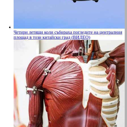
Четири летящи коли събираха погледите на централния
площад в този китайски град (ВИДЕО)