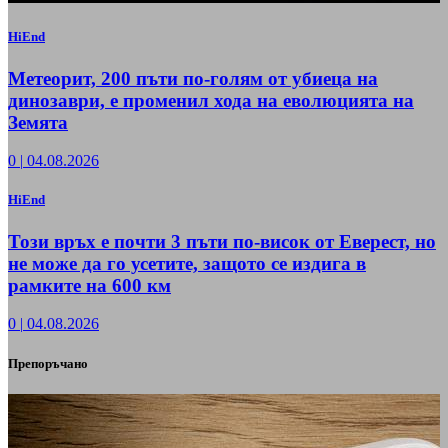
HiEnd
Метеорит, 200 пъти по-голям от убиеца на
динозаври, е променил хода на еволюцията на
Земята
0
|
04.08.2026
HiEnd
Този връх е почти 3 пъти по-висок от Еверест, но
не може да го усетите, защото се издига в
рамките на 600 км
0
|
04.08.2026
Препоръчано