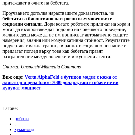
притежават в очите на бебетата.
Проучването допълва нарастващите доказателства, че
бебетата са биологично настроени към човешките
социални сигнали.
Дори когато роботите приличат на хора и
могат да възпроизвеждат подобно на човешкото поведение,
малките деца може да не им приписват автоматично същите
намерения, знания или комуникативна стойност. Резултатите
подчертават важна граница в ранното социално познание и
предлагат поглед върху това как бебетата правят
разграничение между човешки и изкуствени агенти.
Снимка: Unsplash/Wikimedia Commons
Виж още:
Vertu AlphaFold е бутиков модел с кожа от
алигатор и цена близо 7000 долара, които обаче не ви
купуват мощност
Тагове:
роботи
,
хуманоид
,